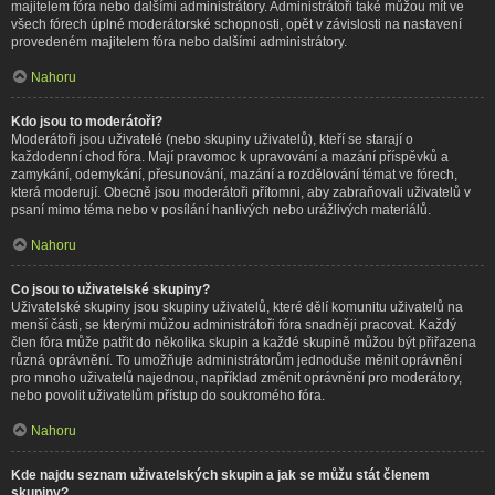
majitelem fóra nebo dalšími administrátory. Administrátoři také můžou mít ve
všech fórech úplné moderátorské schopnosti, opět v závislosti na nastavení
provedeném majitelem fóra nebo dalšími administrátory.
Nahoru
Kdo jsou to moderátoři?
Moderátoři jsou uživatelé (nebo skupiny uživatelů), kteří se starají o
každodenní chod fóra. Mají pravomoc k upravování a mazání příspěvků a
zamykání, odemykání, přesunování, mazání a rozdělování témat ve fórech,
která moderují. Obecně jsou moderátoři přítomni, aby zabraňovali uživatelů v
psaní mimo téma nebo v posílání hanlivých nebo urážlivých materiálů.
Nahoru
Co jsou to uživatelské skupiny?
Uživatelské skupiny jsou skupiny uživatelů, které dělí komunitu uživatelů na
menší části, se kterými můžou administrátoři fóra snadněji pracovat. Každý
člen fóra může patřit do několika skupin a každé skupině můžou být přiřazena
různá oprávnění. To umožňuje administrátorům jednoduše měnit oprávnění
pro mnoho uživatelů najednou, například změnit oprávnění pro moderátory,
nebo povolit uživatelům přístup do soukromého fóra.
Nahoru
Kde najdu seznam uživatelských skupin a jak se můžu stát členem
skupiny?