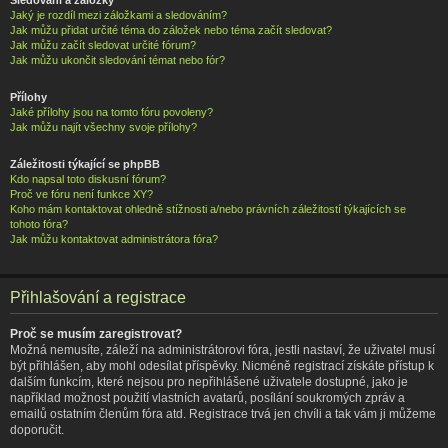
Jaký je rozdíl mezi záložkami a sledováním?
Jak můžu přidat určité téma do záložek nebo téma začít sledovat?
Jak můžu začít sledovat určité fórum?
Jak můžu ukončit sledování témat nebo fór?
Přílohy
Jaké přílohy jsou na tomto fóru povoleny?
Jak můžu najít všechny svoje přílohy?
Záležitosti týkající se phpBB
Kdo napsal toto diskusní fórum?
Proč ve fóru není funkce XY?
Koho mám kontaktovat ohledně stížnosti a/nebo právních záležitostí týkajících se
tohoto fóra?
Jak můžu kontaktovat administrátora fóra?
Přihlašování a registrace
Proč se musím zaregistrovat?
Možná nemusíte, záleží na administrátorovi fóra, jestli nastaví, že uživatel musí
být přihlášen, aby mohl odesílat příspěvky. Nicméně registrací získáte přístup k
dalším funkcím, které nejsou pro nepřihlášené uživatele dostupné, jako je
například možnost použití vlastních avatarů, posílání soukromých zpráv a
emailů ostatním členům fóra atd. Registrace trvá jen chvíli a tak vám ji můžeme
doporučit.