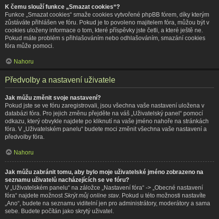
K čemu slouží funkce „Smazat cookies“?
Funkce „Smazat cookies“ smaže cookies vytvořené phpBB fórem, díky kterým
zůstáváte přihlášen ve fóru. Pokud je to povoleno majitelem fóra, můžou být v
cookies uloženy informace o tom, které příspěvky jste četli, a které ještě ne.
Pokud máte problém s přihlašováním nebo odhlašováním, smazání cookies
fóra může pomoci.
Nahoru
Předvolby a nastavení uživatele
Jak můžu změnit svoje nastavení?
Pokud jste se ve fóru zaregistrovali, jsou všechna vaše nastavení uložena v
databázi fóra. Pro jejich změnu přejděte na váš „Uživatelský panel“ pomocí
odkazu, který obvykle najdete po kliknutí na vaše jméno nahoře na stránkách
fóra. V „Uživatelském panelu“ budete moci změnit všechna vaše nastavení a
předvolby fóra.
Nahoru
Jak můžu zabránit tomu, aby bylo moje uživatelské jméno zobrazeno na
seznamu uživatelů nacházejících se ve fóru?
V „Uživatelském panelu“ na záložce „Nastavení fóra“ -> „Obecné nastavení
fóra“ najdete možnost
Skrýt můj online stav
. Pokud u této možnosti nastavíte
„Ano“, budete na seznamu viditelní jen pro administrátory, moderátory a sama
sebe. Budete počítán jako skrytý uživatel.