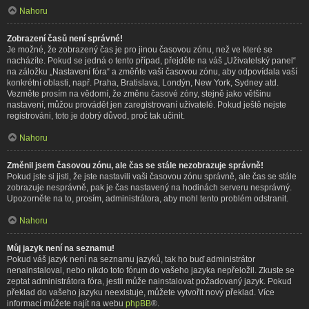
Nahoru
Zobrazení časů není správné!
Je možné, že zobrazený čas je pro jinou časovou zónu, než ve které se
nacházíte. Pokud se jedná o tento případ, přejděte na váš „Uživatelský panel“
na záložku „Nastavení fóra“ a změňte vaši časovou zónu, aby odpovídala vaší
konkrétní oblasti, např. Praha, Bratislava, Londýn, New York, Sydney atd.
Vezměte prosím na vědomí, že změnu časové zóny, stejně jako většinu
nastavení, můžou provádět jen zaregistrovaní uživatelé. Pokud ještě nejste
registrováni, toto je dobrý důvod, proč tak učinit.
Nahoru
Změnil jsem časovou zónu, ale čas se stále nezobrazuje správně!
Pokud jste si jisti, že jste nastavili vaši časovou zónu správně, ale čas se stále
zobrazuje nesprávně, pak je čas nastavený na hodinách serveru nesprávný.
Upozorněte na to, prosím, administrátora, aby mohl tento problém odstranit.
Nahoru
Můj jazyk není na seznamu!
Pokud váš jazyk není na seznamu jazyků, tak ho buď administrátor
nenainstaloval, nebo nikdo toto fórum do vašeho jazyka nepřeložil. Zkuste se
zeptat administrátora fóra, jestli může nainstalovat požadovaný jazyk. Pokud
překlad do vašeho jazyku neexistuje, můžete vytvořit nový překlad. Více
informací můžete najít na webu
phpBB
®.