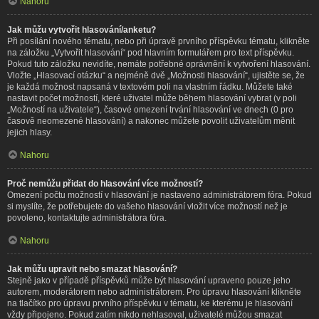
Nahoru
Jak můžu vytvořit hlasování/anketu?
Při posílání nového tématu, nebo při úpravě prvního příspěvku tématu, klikněte
na záložku „Vytvořit hlasování“ pod hlavním formulářem pro text příspěvku.
Pokud tuto záložku nevidíte, nemáte potřebné oprávnění k vytvoření hlasování.
Vložte „Hlasovací otázku“ a nejméně dvě „Možnosti hlasování“, ujistěte se, že
je každá možnost napsaná v textovém poli na vlastním řádku. Můžete také
nastavit počet možností, které uživatel může během hlasování vybrat (v poli
„Možností na uživatele“), časové omezení trvání hlasování ve dnech (0 pro
časově neomezené hlasování) a nakonec můžete povolit uživatelům měnit
jejich hlasy.
Nahoru
Proč nemůžu přidat do hlasování více možností?
Omezení počtu možností v hlasování je nastaveno administrátorem fóra. Pokud
si myslíte, že potřebujete do vašeho hlasování vložit více možností než je
povoleno, kontaktujte administrátora fóra.
Nahoru
Jak můžu upravit nebo smazat hlasování?
Stejně jako v případě příspěvků může být hlasování upraveno pouze jeho
autorem, moderátorem nebo administrátorem. Pro úpravu hlasování klikněte
na tlačítko pro úpravu prvního příspěvku v tématu, ke kterému je hlasování
vždy připojeno. Pokud zatím nikdo nehlasoval, uživatelé můžou smazat