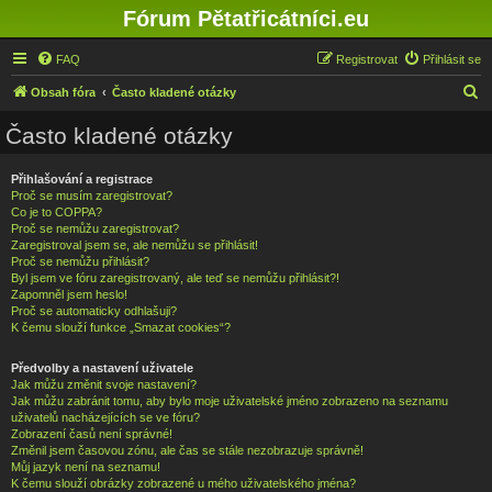
Fórum Pětatřicátníci.eu
FAQ
Registrovat
Přihlásit se
H
Obsah fóra
Často kladené otázky
l
Často kladené otázky
e
d
Přihlašování a registrace
Proč se musím zaregistrovat?
a
Co je to COPPA?
t
Proč se nemůžu zaregistrovat?
Zaregistroval jsem se, ale nemůžu se přihlásit!
Proč se nemůžu přihlásit?
Byl jsem ve fóru zaregistrovaný, ale teď se nemůžu přihlásit?!
Zapomněl jsem heslo!
Proč se automaticky odhlašuji?
K čemu slouží funkce „Smazat cookies“?
Předvolby a nastavení uživatele
Jak můžu změnit svoje nastavení?
Jak můžu zabránit tomu, aby bylo moje uživatelské jméno zobrazeno na seznamu
uživatelů nacházejících se ve fóru?
Zobrazení časů není správné!
Změnil jsem časovou zónu, ale čas se stále nezobrazuje správně!
Můj jazyk není na seznamu!
K čemu slouží obrázky zobrazené u mého uživatelského jména?