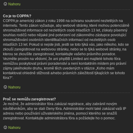
Nahoru
Co je to COPPA?
COPPA je americký zákon z roku 1998 na ochranu soukromí nezletilých na
internetu. Tento zákon vyžaduje, aby webové stránky, které mohou potenciálně
shromažďovat informace od nezletilých osob mladších 13 let, získaly písemný
souhlas rodičů nebo nějaké jiné potvrzení od zákonného zástupce povolující
shromažďování osobních identifikačních informací od nezletilých osob
mladších 13 let. Pokud si nejste jisti, jestli se toto týká vás, jako někoho, kdo se
zkouší zaregistrovat na webovou stránku, nebo se to týká webové stránky, na
kterou se zkoušíte zaregistrovat, kontaktujte vašeho právního poradce.
Vezměte prosím na vědomí, že ani phpBB Limited ani majitelé tohoto fóra
nemůžou poskytovat právní poradenství a není kontaktním místem pro právní
zájmy jakéhokoliv druhu, kromě těch uvedených v otázce „Koho mám
kontaktovat ohledně stížnosti a/nebo právních záležitostí týkajících se tohoto
fóra?“.
Nahoru
Proč se nemůžu zaregistrovat?
Je možné, že administrátor fóra zakázal registrace, aby zabránil novým
návštěvníkům, aby se stali členy fóra. Administrátor mohl také zakázat vaši IP
adresu nebo používání uživatelského jména, pomocí kterého se snažíš
zaregistrovat. Kontaktujte administrátora fóra a požádejte ho o pomoc.
Nahoru