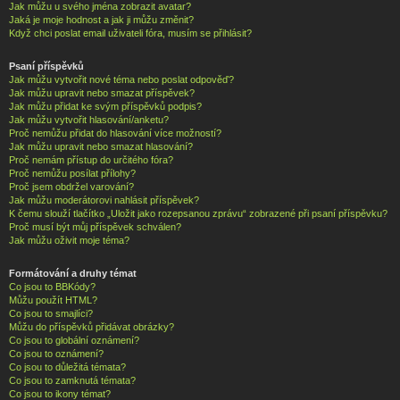
Jak můžu u svého jména zobrazit avatar?
Jaká je moje hodnost a jak ji můžu změnit?
Když chci poslat email uživateli fóra, musím se přihlásit?
Psaní příspěvků
Jak můžu vytvořit nové téma nebo poslat odpověď?
Jak můžu upravit nebo smazat příspěvek?
Jak můžu přidat ke svým příspěvků podpis?
Jak můžu vytvořit hlasování/anketu?
Proč nemůžu přidat do hlasování více možností?
Jak můžu upravit nebo smazat hlasování?
Proč nemám přístup do určitého fóra?
Proč nemůžu posílat přílohy?
Proč jsem obdržel varování?
Jak můžu moderátorovi nahlásit příspěvek?
K čemu slouží tlačítko „Uložit jako rozepsanou zprávu“ zobrazené při psaní příspěvku?
Proč musí být můj příspěvek schválen?
Jak můžu oživit moje téma?
Formátování a druhy témat
Co jsou to BBKódy?
Můžu použít HTML?
Co jsou to smajlíci?
Můžu do příspěvků přidávat obrázky?
Co jsou to globální oznámení?
Co jsou to oznámení?
Co jsou to důležitá témata?
Co jsou to zamknutá témata?
Co jsou to ikony témat?