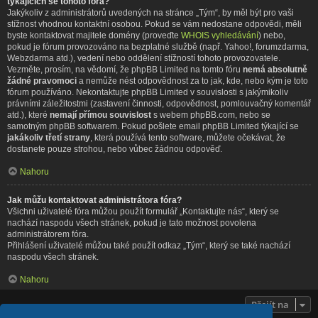
týkajících se tohoto fóra?
Jakýkoliv z administrátorů uvedených na stránce „Tým“, by měl být pro vaši
stížnost vhodnou kontaktní osobou. Pokud se vám nedostane odpovědi, měli
byste kontaktovat majitele domény (proveďte
WHOIS vyhledávání
) nebo,
pokud je fórum provozováno na bezplatné službě (např. Yahoo!, forumzdarma,
Webzdarma atd.), vedení nebo oddělení stížností tohoto provozovatele.
Vezměte, prosím, na vědomí, že phpBB Limited na tomto fóru
nemá absolutně
žádné pravomoci
a nemůže nést odpovědnost za to jak, kde, nebo kým je toto
fórum používáno. Nekontaktujte phpBB Limited v souvislosti s jakýmikoliv
právními záležitostmi (zastavení činnosti, odpovědnost, pomlouvačný komentář
atd.), které
nemají přímou souvislost
s webem phpBB.com, nebo se
samotným phpBB softwarem. Pokud pošlete email phpBB Limited týkající se
jakákoliv třetí strany
, která používá tento software, můžete očekávat, že
dostanete pouze strohou, nebo vůbec žádnou odpověď.
Nahoru
Jak můžu kontaktovat administrátora fóra?
Všichni uživatelé fóra můžou použít formulář „Kontaktujte nás“, který se
nachází naspodu všech stránek, pokud je tato možnost povolena
administrátorem fóra.
Přihlášení uživatelé můžou také použít odkaz „Tým“, který se také nachází
naspodu všech stránek.
Nahoru
Přejít na