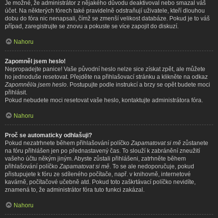
Je možné, že administrátor z nějakého důvodu deaktivoval nebo smazal váš
účet. Na některých fórech také pravidelně odstraňují uživatele, kteří dlouhou
dobu do fóra nic nenapsali, čímž se zmenší velikost databáze. Pokud je to váš
případ, zaregistrujte se znovu a pokuste se více zapojit do diskuzí.
Nahoru
Zapomněl jsem heslo!
Nepropadejte panice! Vaše původní heslo nelze sice získat zpět, ale můžete
ho jednoduše resetovat. Přejděte na přihlašovací stránku a klikněte na odkaz
Zapomněl/a jsem heslo
. Postupujte podle instrukcí a brzy se opět budete moci
přihlásit.
Pokud nebudete moci resetovat vaše heslo, kontaktujte administrátora fóra.
Nahoru
Proč se automaticky odhlašuji?
Pokud nezatrhnete během přihlašování políčko
Zapamatovat si mě
zůstanete
na fóru přihlášen jen po přednastavený čas. To slouží k zabránění zneužití
vašeho účtu někým jiným. Abyste zůstali přihlášeni, zatrhněte během
přihlašování políčko
Zapamatovat si mě
. To se ale nedoporučuje, pokud
přistupujete k fóru ze sdíleného počítače, např. v knihovně, internetové
kavárně, počítačové učebně atd. Pokud toto zaškrtávací políčko nevidíte,
znamená to, že administrátor fóra tuto funkci zakázal.
Nahoru