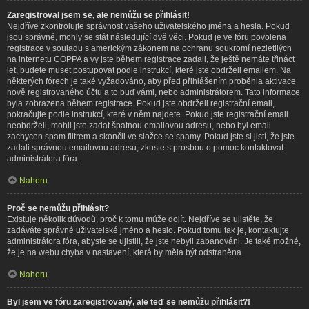
Zaregistroval jsem se, ale nemůžu se přihlásit!
Nejdříve zkontrolujte správnost vašeho uživatelského jména a hesla. Pokud
jsou správné, mohly se stát následující dvě věci. Pokud je ve fóru povolena
registrace v souladu s americkým zákonem na ochranu soukromí nezletilých
na internetu COPPA a vy jste během registrace zadali, že ještě nemáte třináct
let, budete muset postupovat podle instrukcí, které jste obdrželi emailem. Na
některých fórech je také vyžadováno, aby před přihlášením proběhla aktivace
nově registrovaného účtu a to buď vámi, nebo administrátorem. Tato informace
byla zobrazena během registrace. Pokud jste obdrželi registrační email,
pokračujte podle instrukcí, které v něm najdete. Pokud jste registrační email
neobdrželi, mohli jste zadat špatnou emailovou adresu, nebo byl email
zachycen spam filtrem a skončil ve složce se spamy. Pokud jste si jistí, že jste
zadali správnou emailovou adresu, zkuste s prosbou o pomoc kontaktovat
administrátora fóra.
Nahoru
Proč se nemůžu přihlásit?
Existuje několik důvodů, proč k tomu může dojít. Nejdříve se ujistěte, že
zadáváte správné uživatelské jméno a heslo. Pokud tomu tak je, kontaktujte
administrátora fóra, abyste se ujistili, že jste nebyli zabanováni. Je také možné,
že je na webu chyba v nastavení, která by měla být odstraněna.
Nahoru
Byl jsem ve fóru zaregistrovaný, ale teď se nemůžu přihlásit?!