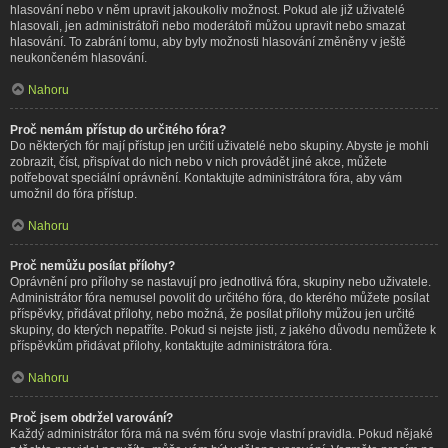
hlasování nebo v něm upravit jakoukoliv možnost. Pokud ale již uživatelé
hlasovali, jen administrátoři nebo moderátoři můžou upravit nebo smazat
hlasování. To zabrání tomu, aby byly možnosti hlasování změněny v ještě
neukončeném hlasování.
Nahoru
Proč nemám přístup do určitého fóra?
Do některých fór mají přístup jen určití uživatelé nebo skupiny. Abyste je mohli
zobrazit, číst, přispívat do nich nebo v nich provádět jiné akce, můžete
potřebovat speciální oprávnění. Kontaktujte administrátora fóra, aby vám
umožnil do fóra přístup.
Nahoru
Proč nemůžu posílat přílohy?
Oprávnění pro přílohy se nastavují pro jednotlivá fóra, skupiny nebo uživatele.
Administrátor fóra nemusel povolit do určitého fóra, do kterého můžete posílat
příspěvky, přidávat přílohy, nebo možná, že posílat přílohy můžou jen určité
skupiny, do kterých nepatříte. Pokud si nejste jisti, z jakého důvodu nemůžete k
příspěvkům přidávat přílohy, kontaktujte administrátora fóra.
Nahoru
Proč jsem obdržel varování?
Každý administrátor fóra má na svém fóru svoje vlastní pravidla. Pokud nějaké