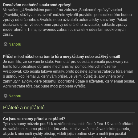
Dostávám nechtěné soukromé zprávy!
Ve vašem „Uživatelském panelu“ na záložce „Soukromé zprávy“ v sekci
„Pravidla, složky a nastavení“ můžete vytvořit pravidlo, pomocí kterého budou
zprávy od určeného uživatele nebo uživatelů automaticky smazány. Pokud
dostáváte urážlivé soukromé zprávy od určitého uživatele, nahlaste zprávy
moderátorům. Ti mají pravomoc zabránit uživateli v odesílání soukromých
zpráv.
Nahoru
Přišel mi od někoho na tomto fóru nevyžádaný nebo urážlivý email!
Je nám líto, že se vám to stalo. Formulář pro odesílání emailů používaný na
tomto fóru obsahuje obranné mechanismy, pomocí kterých můžeme
vystopovat, kdo posílá takové emaily, proto pošlete administrátorovi fóra email
s úplnou kopií emailu, který vám přišel. Je velmi důležité, aby v něm byly
zahrnuty hlavičky, které obsahují podrobné údaje o uživateli, který email poslal.
Administrátor fóra pak bude moci problém vyřešit.
Nahoru
Přátelé a nepřátelé
Co jsou seznamy přátel a nepřátel?
Tyto seznamy můžete použít k rozdělení ostatních členů fóra. Uživatelé přidáni
do vašeho seznamu přátel budou zobrazeni ve vašem uživatelském panelu,
abyste k nim měli rychlý přístup, viděli jejich online stav a mohli jim posílat