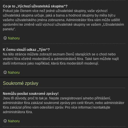
Co je to „Výchozí uživatelská skupina“?
Pokud jste členem více než jedné uživatelské skupiny, vaše výchozí
uživatelská skupina určuje, jaká a barva a hodnost skupiny by měla být u
vašeho uživatelského jména zobrazena. Administrátor fóra vám může udělit
oprávnění ke změně vaší výchozí uživatelské skupiny ve vašem „Uživatelském
panelu“.
Nahoru
K čemu slouží odkaz „Tým“?
Na této stránce můžete zobrazit seznam členů starajících se o chod nebo
vedení fóra včetně moderátorů a administrátorů fóra. Také tam můžete najít
další informace jako například, která fóra moderátoři moderují.
Nahoru
Soukromé zprávy
Nemůžu posílat soukromé zprávy!
Jsou tři důvody, proč to tak je. Nejste zaregistrovaní a/nebo přihlášení,
administrátor fóra zakázal soukromé zprávy pro celé fórum, nebo administrátor
fóra zakázal přímo vám odesílání zpráv. Pro více informací kontaktujte
administrátora fóra.
Nahoru