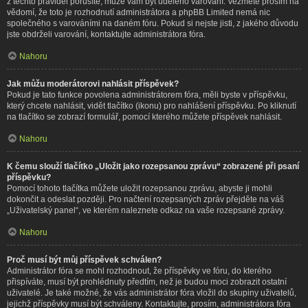
z těchto pravidel porušíte, může vám být uděleno varování. Vezměte prosím na
vědomí, že toto je rozhodnutí administrátora a phpBB Limited nemá nic
společného s varováními na daném fóru. Pokud si nejste jisti, z jakého důvodu
jste obdrželi varování, kontaktujte administrátora fóra.
Nahoru
Jak můžu moderátorovi nahlásit příspěvek?
Pokud je tato funkce povolena administrátorem fóra, měli byste v příspěvku,
který chcete nahlásit, vidět tlačítko (ikonu) pro nahlášení příspěvku. Po kliknutí
na tlačítko se zobrazí formulář, pomocí kterého můžete příspěvek nahlásit.
Nahoru
K čemu slouží tlačítko „Uložit jako rozepsanou zprávu“ zobrazené při psaní
příspěvku?
Pomocí tohoto tlačítka můžete uložit rozepsanou zprávu, abyste ji mohli
dokončit a odeslat později. Pro načtení rozepsaných zpráv přejděte na váš
„Uživatelský panel“, ve kterém naleznete odkaz na vaše rozepsané zprávy.
Nahoru
Proč musí být můj příspěvek schválen?
Administrátor fóra se mohl rozhodnout, že příspěvky ve fóru, do kterého
přispíváte, musí být prohlédnuty předtím, než je budou moci zobrazit ostatní
uživatelé. Je také možné, že vás administrátor fóra vložil do skupiny uživatelů,
jejichž příspěvky musí být schváleny. Kontaktujte, prosím, administrátora fóra