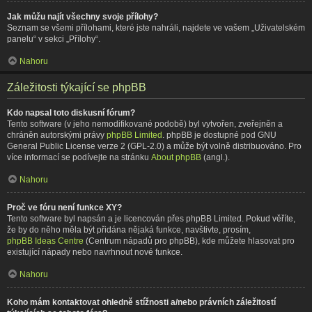
Jak můžu najít všechny svoje přílohy?
Seznam se všemi přílohami, které jste nahráli, najdete ve vašem „Uživatelském
panelu“ v sekci „Přílohy“.
Nahoru
Záležitosti týkající se phpBB
Kdo napsal toto diskusní fórum?
Tento software (v jeho nemodifikované podobě) byl vytvořen, zveřejněn a
chráněn autorskými právy
phpBB Limited
. phpBB je dostupné pod GNU
General Public License verze 2 (GPL-2.0) a může být volně distribuováno. Pro
více informací se podívejte na stránku
About phpBB
(angl.).
Nahoru
Proč ve fóru není funkce XY?
Tento software byl napsán a je licencován přes phpBB Limited. Pokud věříte,
že by do něho měla být přidána nějaká funkce, navštivte, prosím,
phpBB Ideas Centre
(Centrum nápadů pro phpBB), kde můžete hlasovat pro
existující nápady nebo navrhnout nové funkce.
Nahoru
Koho mám kontaktovat ohledně stížnosti a/nebo právních záležitostí