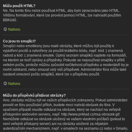
Můžu použít HTML?
Ne. Na tomto fóru nelze používat HTML, aby bylo zpracováno jako HTML.
Většinu formátování, které lze provést pomocí HTML, lze nahradit použitím
BBKódů.
Nahoru
Co jsou to smajlíci?
Smajlíci nebo emotikony jsou malé obrázky, které můžou být použity k
vyjádření pocitů a vytvořeny za použití krátkého kódu, např. kód :) znamená
radost a kód :( znamená smutek. Úplný seznam smajlíků najdete na formuláři,
na kterém se tvoří zprávy a příspěvky. Pokuste se nepoužívat smajlíky v příliš
velkém počtu, protože můžou způsobit nečitelnost příspěvku a moderátoři by je
mohli odstranit, nebo smazat celý váš příspěvek. Administrátor fóra může také
nastavit omezení počtu smajlíků, které lze v příspěvku použít.
Nahoru
Můžu do příspěvků přidávat obrázky?
Ano, obrázky můžou být ve vašich příspěvcích zobrazeny. Pokud administrátor
povolil ve fóru používání příloh, budete moci nahrát obrázek do fóra. V
opačném případě musíte odkázat na obrázek, který se nachází na veřejně
přístupném webovém serveru, např. http://www.priklad.cz/muj-obrazek.gif.
Nemůžete odkázat na obrázek uložený ve vašem vlastním počítači (pokud to
není veřejně přístupný server) ani na obrázky uložené za nějakým
autentizačním mechanizmem, např. v emailech na seznamu.cz nebo v Gmailu,