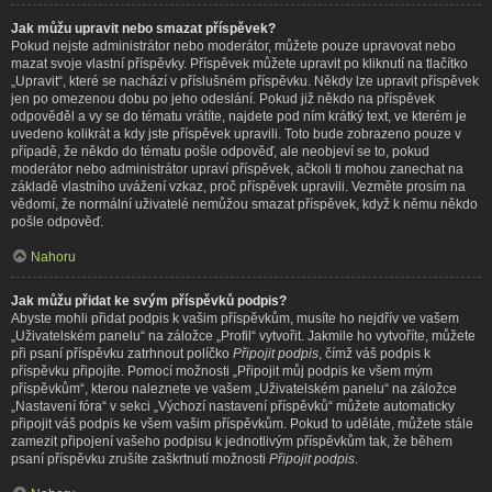
Jak můžu upravit nebo smazat příspěvek?
Pokud nejste administrátor nebo moderátor, můžete pouze upravovat nebo
mazat svoje vlastní příspěvky. Příspěvek můžete upravit po kliknutí na tlačítko
„Upravit“, které se nachází v příslušném příspěvku. Někdy lze upravit příspěvek
jen po omezenou dobu po jeho odeslání. Pokud již někdo na příspěvek
odpověděl a vy se do tématu vrátíte, najdete pod ním krátký text, ve kterém je
uvedeno kolikrát a kdy jste příspěvek upravili. Toto bude zobrazeno pouze v
případě, že někdo do tématu pošle odpověď, ale neobjeví se to, pokud
moderátor nebo administrátor upraví příspěvek, ačkoli ti mohou zanechat na
základě vlastního uvážení vzkaz, proč příspěvek upravili. Vezměte prosím na
vědomí, že normální uživatelé nemůžou smazat příspěvek, když k němu někdo
pošle odpověď.
Nahoru
Jak můžu přidat ke svým příspěvků podpis?
Abyste mohli přidat podpis k vašim příspěvkům, musíte ho nejdřív ve vašem
„Uživatelském panelu“ na záložce „Profil“ vytvořit. Jakmile ho vytvoříte, můžete
při psaní příspěvku zatrhnout políčko
Připojit podpis
, čímž váš podpis k
příspěvku připojíte. Pomocí možnosti „Připojit můj podpis ke všem mým
příspěvkům“, kterou naleznete ve vašem „Uživatelském panelu“ na záložce
„Nastavení fóra“ v sekci „Výchozí nastavení příspěvků“ můžete automaticky
připojit váš podpis ke všem vašim příspěvkům. Pokud to uděláte, můžete stále
zamezit připojení vašeho podpisu k jednotlivým příspěvkům tak, že během
psaní příspěvku zrušíte zaškrtnutí možnosti
Připojit podpis
.