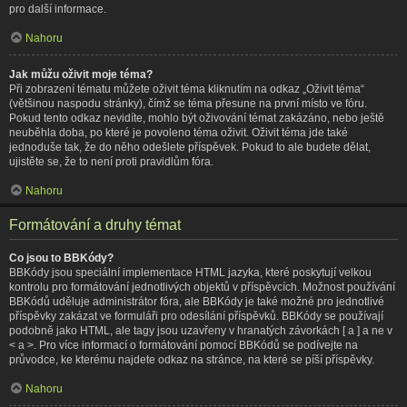
pro další informace.
Nahoru
Jak můžu oživit moje téma?
Při zobrazení tématu můžete oživit téma kliknutím na odkaz „Oživit téma“
(většinou naspodu stránky), čímž se téma přesune na první místo ve fóru.
Pokud tento odkaz nevidíte, mohlo být oživování témat zakázáno, nebo ještě
neuběhla doba, po které je povoleno téma oživit. Oživit téma jde také
jednoduše tak, že do něho odešlete příspěvek. Pokud to ale budete dělat,
ujistěte se, že to není proti pravidlům fóra.
Nahoru
Formátování a druhy témat
Co jsou to BBKódy?
BBKódy jsou speciální implementace HTML jazyka, které poskytují velkou
kontrolu pro formátování jednotlivých objektů v příspěvcích. Možnost používání
BBKódů uděluje administrátor fóra, ale BBKódy je také možné pro jednotlivé
příspěvky zakázat ve formuláři pro odesílání příspěvků. BBKódy se používají
podobně jako HTML, ale tagy jsou uzavřeny v hranatých závorkách [ a ] a ne v
< a >. Pro více informací o formátování pomocí BBKódů se podívejte na
průvodce, ke kterému najdete odkaz na stránce, na které se píší příspěvky.
Nahoru