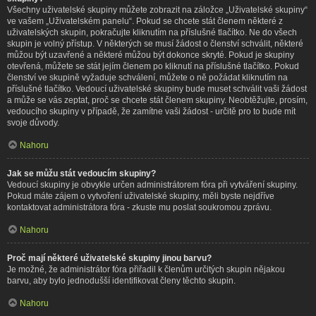
Všechny uživatelské skupiny můžete zobrazit na záložce „Uživatelské skupiny“
ve vašem „Uživatelském panelu“. Pokud se chcete stát členem některé z
uživatelských skupin, pokračujte kliknutím na příslušné tlačítko. Ne do všech
skupin je volný přístup. V některých se musí žádost o členství schválit, některé
můžou být uzavřené a některé můžou být dokonce skryté. Pokud je skupiny
otevřená, můžete se stát jejím členem po kliknutí na příslušné tlačítko. Pokud
členství ve skupině vyžaduje schválení, můžete o ně požádat kliknutím na
příslušné tlačítko. Vedoucí uživatelské skupiny bude muset schválit vaši žádost
a může se vás zeptat, proč se chcete stát členem skupiny. Neobtěžujte, prosím,
vedoucího skupiny v případě, že zamítne vaši žádost - určitě pro to bude mít
svoje důvody.
Nahoru
Jak se můžu stát vedoucím skupiny?
Vedoucí skupiny je obvykle určen administrátorem fóra při vytváření skupiny.
Pokud máte zájem o vytvoření uživatelské skupiny, měli byste nejdříve
kontaktovat administrátora fóra - zkuste mu poslat soukromou zprávu.
Nahoru
Proč mají některé uživatelské skupiny jinou barvu?
Je možné, že administrátor fóra přiřadil k členům určitých skupin nějakou
barvu, aby bylo jednodušší identifikovat členy těchto skupin.
Nahoru