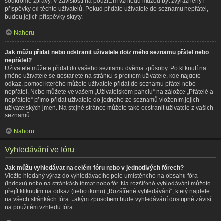
soukromé zprávy. V závislosti na použitém vzhledu můžou být zvýrazněny i
příspěvky od těchto uživatelů. Pokud přidáte uživatele do seznamu nepřátel,
budou jejich příspěvky skryty.
Nahoru
Jak můžu přidat nebo odstranit uživatele do/z mého seznamu přátel nebo
nepřátel?
Uživatele můžete přidat do vašeho seznamu dvěma způsoby. Po kliknutí na
jméno uživatele se dostanete na stránku s profilem uživatele, kde najdete
odkaz, pomocí kterého můžete uživatele přidat do seznamu přátel nebo
nepřátel. Nebo můžete ve vašem „Uživatelském panelu“ na záložce „Přátelé a
nepřátelé“ přímo přidat uživatele do jednoho ze seznamů vložením jejich
uživatelských jmen. Na stejné stránce můžete také odstranit uživatele z vašich
seznamů.
Nahoru
Vyhledávání ve fóru
Jak můžu vyhledávat na celém fóru nebo v jednotlivých fórech?
Vložte hledaný výraz do vyhledávacího pole umístěného na obsahu fóra
(indexu) nebo na stránkách témat nebo fór. Na rozšířené vyhledávání můžete
přejít kliknutím na odkaz (nebo ikonu) „Rozšířené vyhledávání“, který najdete
na všech stránkách fóra. Jakým způsobem bude vyhledávání dostupné závisí
na použitém vzhledu fóra.