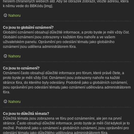
heslem chráněných webech atd. Aby se obrázek zobrazil, vložte adresu, která
k němu vede do BBKódu [img].
Nahoru
Co jsou to globální oznámení?
Globální oznámení obsahují důležité informace, a proto byste je měli vždy číst.
Globální oznámení jsou zobrazeny v každém fóru nahoře a ve vašem
uživatelském panelu. Oprávnění pro odeslání tématu jako globálního
oznámení jsou udělena administrátorem fóra.
Nahoru
Co jsou to oznámení?
Oznámení často obsahují důležité informace pro fórum, které právě čtete, a
proto byste je měli vždy číst. Oznámení jsou zobrazeny nahoře na každé
stránce fóra, do kterého byly odeslány. Podobně jako u globálních oznámení,
jsou oprávnění pro odeslání tématu jako oznámení udělována administrátorem
fóra.
Nahoru
Co jsou to důležitá témata?
Důležitá témata jsou zobrazena ve fóru pod oznámeními, ale jen na první
stránce. Často obsahují důležité informace, proto byste je měli číst kdykoli je to
možné. Podobně jako u oznámení a globálních oznámení, jsou oprávnění pro
odeslání tématu jako důležitého udělována administrátorem fóra.