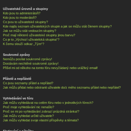
Uživatelské úrovně a skupiny
Kdo jsou to administrátoři?
Kdo jsou to moderátoři?
Co jsou to uživatelské skupiny?
Kde najdu seznam uživatelských skupin a jak se můžu stát členem skupiny?
Jak se můžu stát vedoucím skupiny?
Proč mají některé uživatelské skupiny jinou barvu?
Co je to „Výchozí uživatelská skupina“?
K čemu slouží odkaz „Tým“?
Soukromé zprávy
Nemůžu posílat soukromé zprávy!
Dostávám nechtěné soukromé zprávy!
Přišel mi od někoho na tomto fóru nevyžádaný nebo urážlivý email!
Přátelé a nepřátelé
Co jsou seznamy přátel a nepřátel?
Jak můžu přidat nebo odstranit uživatele do/z mého seznamu přátel nebo nepřátel?
Vyhledávání ve fóru
Jak můžu vyhledávat na celém fóru nebo v jednotlivých fórech?
Proč moje vyhledávání nic nenašlo?
Proč se mi po vyhledávání zobrazí prázdná stránka!?
Jak můžu vyhledat určité uživatele?
Jak můžu vyhledat svoje vlastní příspěvky a témata?
Sledování a záložky