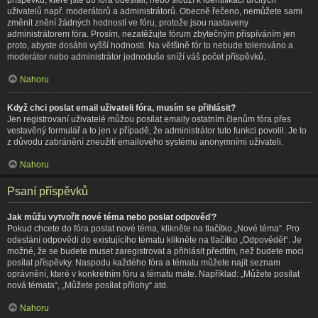
uživatelů např. moderátorů a administrátorů. Obecně řečeno, nemůžete sami
změnit znění žádných hodností ve fóru, protože jsou nastaveny
administrátorem fóra. Prosím, nezatěžujte fórum zbytečným přispíváním jen
proto, abyste dosáhli vyšší hodnosti. Na většině fór to nebude tolerováno a
moderátor nebo administrátor jednoduše sníží váš počet příspěvků.
Nahoru
Když chci poslat email uživateli fóra, musím se přihlásit?
Jen registrovaní uživatelé můžou posílat emaily ostatním členům fóra přes
vestavěný formulář a to jen v případě, že administrátor tuto funkci povolil. Je to
z důvodu zabránění zneužití emailového systému anonymními uživateli.
Nahoru
Psaní příspěvků
Jak můžu vytvořit nové téma nebo poslat odpověď?
Pokud chcete do fóra poslat nové téma, klikněte na tlačítko „Nové téma“. Pro
odeslání odpovědi do existujícího tématu klikněte na tlačítko „Odpovědět“. Je
možné, že se budete muset zaregistrovat a přihlásit předtím, než budete moci
posílat příspěvky. Naspodu každého fóra a tématu můžete najít seznam
oprávnění, které v konkrétním fóru a tématu máte. Například: „Můžete posílat
nová témata“, „Můžete posílat přílohy“ atd.
Nahoru