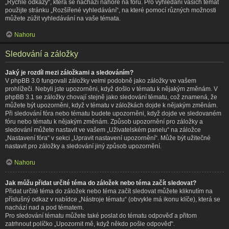
„Rychlé odkazy“, která se nachází nahoře na fóru. Pro vyhledání vašich témat
použijte stránku „Rozšířené vyhledávání“, na které pomocí různých možnosti
můžete zúžit vyhledávání na vaše témata.
Nahoru
Sledování a záložky
Jaký je rozdíl mezi záložkami a sledováním?
V phpBB 3.0 fungovali záložky velmi podobně jako záložky ve vašem
prohlížeči. Nebyli jste upozorněni, když došlo v tématu k nějakým změnám. V
phpBB 3.1 se záložky chovají stejně jako sledování tématu, což znamená, že
můžete být upozorněni, když v tématu v záložkách dojde k nějakým změnám.
Při sledování fóra nebo tématu budete upozorněni, když dojde ve sledovaném
fóru nebo tématu k nějakým změnám. Způsob upozornění pro záložky a
sledování můžete nastavit ve vašem „Uživatelském panelu“ na záložce
„Nastavení fóra“ v sekci „Upravit nastavení upozornění“. Může být užitečné
nastavit pro záložky a sledování jiný způsob upozornění.
Nahoru
Jak můžu přidat určité téma do záložek nebo téma začít sledovat?
Přidat určité téma do záložek nebo téma začít sledovat můžete kliknutím na
příslušný odkaz v nabídce „Nástroje tématu“ (obvykle má ikonu klíče), která se
nachází nad a pod tématem.
Pro sledování tématu můžete také poslat do tématu odpověď a přitom
zatrhnout políčko „Upozornit mě, když někdo pošle odpověď“.