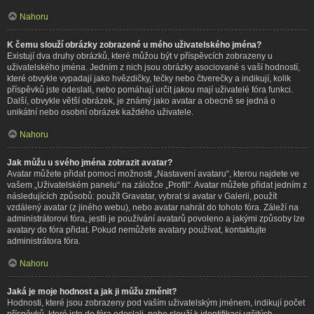
Nahoru
K čemu slouží obrázky zobrazené u mého uživatelského jména?
Existují dva druhy obrázků, které můžou být v příspěvcích zobrazeny u
uživatelského jména. Jedním z nich jsou obrázky asociované s vaší hodností,
které obvykle vypadají jako hvězdičky, tečky nebo čtverečky a indikují, kolik
příspěvků jste odeslali, nebo pomáhají určit jakou mají uživatelé fóra funkci.
Další, obvykle větší obrázek, je známý jako avatar a obecně se jedná o
unikátní nebo osobní obrázek každého uživatele.
Nahoru
Jak můžu u svého jména zobrazit avatar?
Avatar můžete přidat pomocí možnosti „Nastavení avataru“, kterou najdete ve
vašem „Uživatelském panelu“ na záložce „Profil“. Avatar můžete přidat jedním z
následujících způsobů: použít Gravatar, vybrat si avatar v Galerii, použít
vzdálený avatar (z jiného webu), nebo avatar nahrát do tohoto fóra. Záleží na
administrátorovi fóra, jestli je používání avatarů povoleno a jakými způsoby lze
avatary do fóra přidat. Pokud nemůžete avatary používat, kontaktujte
administrátora fóra.
Nahoru
Jaká je moje hodnost a jak ji můžu změnit?
Hodnosti, které jsou zobrazeny pod vaším uživatelským jménem, indikují počet
příspěvků, které jste do fóra odeslali, nebo slouží k identifikaci určitých