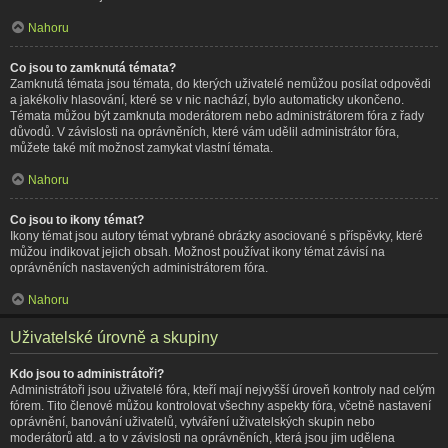
Nahoru
Co jsou to zamknutá témata?
Zamknutá témata jsou témata, do kterých uživatelé nemůžou posílat odpovědi
a jakékoliv hlasování, které se v nic nachází, bylo automaticky ukončeno.
Témata můžou být zamknuta moderátorem nebo administrátorem fóra z řady
důvodů. V závislosti na oprávněních, které vám udělil administrátor fóra,
můžete také mít možnost zamykat vlastní témata.
Nahoru
Co jsou to ikony témat?
Ikony témat jsou autory témat vybrané obrázky asociované s příspěvky, které
můžou indikovat jejich obsah. Možnost používat ikony témat závisí na
oprávněních nastavených administrátorem fóra.
Nahoru
Uživatelské úrovně a skupiny
Kdo jsou to administrátoři?
Administrátoři jsou uživatelé fóra, kteří mají nejvyšší úroveň kontroly nad celým
fórem. Tito členové můžou kontrolovat všechny aspekty fóra, včetně nastavení
oprávnění, banování uživatelů, vytváření uživatelských skupin nebo
moderátorů atd. a to v závislosti na oprávněních, která jsou jim udělena