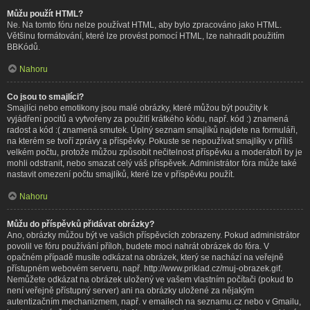
Můžu použít HTML?
Ne. Na tomto fóru nelze používat HTML, aby bylo zpracováno jako HTML.
Většinu formátování, které lze provést pomocí HTML, lze nahradit použitím
BBKódů.
Nahoru
Co jsou to smajlíci?
Smajlíci nebo emotikony jsou malé obrázky, které můžou být použity k
vyjádření pocitů a vytvořeny za použití krátkého kódu, např. kód :) znamená
radost a kód :( znamená smutek. Úplný seznam smajlíků najdete na formuláři,
na kterém se tvoří zprávy a příspěvky. Pokuste se nepoužívat smajlíky v příliš
velkém počtu, protože můžou způsobit nečitelnost příspěvku a moderátoři by je
mohli odstranit, nebo smazat celý váš příspěvek. Administrátor fóra může také
nastavit omezení počtu smajlíků, které lze v příspěvku použít.
Nahoru
Můžu do příspěvků přidávat obrázky?
Ano, obrázky můžou být ve vašich příspěvcích zobrazeny. Pokud administrátor
povolil ve fóru používání příloh, budete moci nahrát obrázek do fóra. V
opačném případě musíte odkázat na obrázek, který se nachází na veřejně
přístupném webovém serveru, např. http://www.priklad.cz/muj-obrazek.gif.
Nemůžete odkázat na obrázek uložený ve vašem vlastním počítači (pokud to
není veřejně přístupný server) ani na obrázky uložené za nějakým
autentizačním mechanizmem, např. v emailech na seznamu.cz nebo v Gmailu,