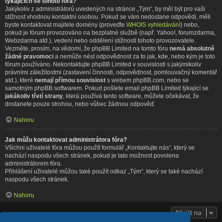
týkajících se tohoto fóra?
Jakýkoliv z administrátorů uvedených na stránce „Tým“, by měl být pro vaši
stížnost vhodnou kontaktní osobou. Pokud se vám nedostane odpovědi, měli
byste kontaktovat majitele domény (proveďte
WHOIS vyhledávání
) nebo,
pokud je fórum provozováno na bezplatné službě (např. Yahoo!, forumzdarma,
Webzdarma atd.), vedení nebo oddělení stížností tohoto provozovatele.
Vezměte, prosím, na vědomí, že phpBB Limited na tomto fóru
nemá absolutně
žádné pravomoci
a nemůže nést odpovědnost za to jak, kde, nebo kým je toto
fórum používáno. Nekontaktujte phpBB Limited v souvislosti s jakýmikoliv
právními záležitostmi (zastavení činnosti, odpovědnost, pomlouvačný komentář
atd.), které
nemají přímou souvislost
s webem phpBB.com, nebo se
samotným phpBB softwarem. Pokud pošlete email phpBB Limited týkající se
jakákoliv třetí strany
, která používá tento software, můžete očekávat, že
dostanete pouze strohou, nebo vůbec žádnou odpověď.
Nahoru
Jak můžu kontaktovat administrátora fóra?
Všichni uživatelé fóra můžou použít formulář „Kontaktujte nás“, který se
nachází naspodu všech stránek, pokud je tato možnost povolena
administrátorem fóra.
Přihlášení uživatelé můžou také použít odkaz „Tým“, který se také nachází
naspodu všech stránek.
Nahoru
Přejít na