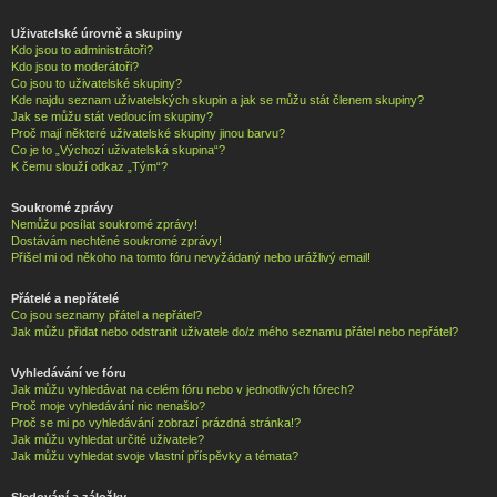
Uživatelské úrovně a skupiny
Kdo jsou to administrátoři?
Kdo jsou to moderátoři?
Co jsou to uživatelské skupiny?
Kde najdu seznam uživatelských skupin a jak se můžu stát členem skupiny?
Jak se můžu stát vedoucím skupiny?
Proč mají některé uživatelské skupiny jinou barvu?
Co je to „Výchozí uživatelská skupina“?
K čemu slouží odkaz „Tým“?
Soukromé zprávy
Nemůžu posílat soukromé zprávy!
Dostávám nechtěné soukromé zprávy!
Přišel mi od někoho na tomto fóru nevyžádaný nebo urážlivý email!
Přátelé a nepřátelé
Co jsou seznamy přátel a nepřátel?
Jak můžu přidat nebo odstranit uživatele do/z mého seznamu přátel nebo nepřátel?
Vyhledávání ve fóru
Jak můžu vyhledávat na celém fóru nebo v jednotlivých fórech?
Proč moje vyhledávání nic nenašlo?
Proč se mi po vyhledávání zobrazí prázdná stránka!?
Jak můžu vyhledat určité uživatele?
Jak můžu vyhledat svoje vlastní příspěvky a témata?
Sledování a záložky