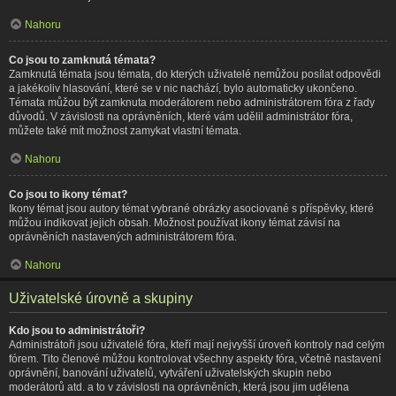
Nahoru
Co jsou to zamknutá témata?
Zamknutá témata jsou témata, do kterých uživatelé nemůžou posílat odpovědi
a jakékoliv hlasování, které se v nic nachází, bylo automaticky ukončeno.
Témata můžou být zamknuta moderátorem nebo administrátorem fóra z řady
důvodů. V závislosti na oprávněních, které vám udělil administrátor fóra,
můžete také mít možnost zamykat vlastní témata.
Nahoru
Co jsou to ikony témat?
Ikony témat jsou autory témat vybrané obrázky asociované s příspěvky, které
můžou indikovat jejich obsah. Možnost používat ikony témat závisí na
oprávněních nastavených administrátorem fóra.
Nahoru
Uživatelské úrovně a skupiny
Kdo jsou to administrátoři?
Administrátoři jsou uživatelé fóra, kteří mají nejvyšší úroveň kontroly nad celým
fórem. Tito členové můžou kontrolovat všechny aspekty fóra, včetně nastavení
oprávnění, banování uživatelů, vytváření uživatelských skupin nebo
moderátorů atd. a to v závislosti na oprávněních, která jsou jim udělena