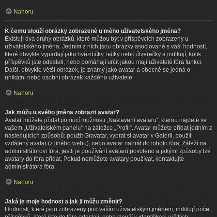
Nahoru
K čemu slouží obrázky zobrazené u mého uživatelského jména?
Existují dva druhy obrázků, které můžou být v příspěvcích zobrazeny u
uživatelského jména. Jedním z nich jsou obrázky asociované s vaší hodností,
které obvykle vypadají jako hvězdičky, tečky nebo čtverečky a indikují, kolik
příspěvků jste odeslali, nebo pomáhají určit jakou mají uživatelé fóra funkci.
Další, obvykle větší obrázek, je známý jako avatar a obecně se jedná o
unikátní nebo osobní obrázek každého uživatele.
Nahoru
Jak můžu u svého jména zobrazit avatar?
Avatar můžete přidat pomocí možnosti „Nastavení avataru“, kterou najdete ve
vašem „Uživatelském panelu“ na záložce „Profil“. Avatar můžete přidat jedním z
následujících způsobů: použít Gravatar, vybrat si avatar v Galerii, použít
vzdálený avatar (z jiného webu), nebo avatar nahrát do tohoto fóra. Záleží na
administrátorovi fóra, jestli je používání avatarů povoleno a jakými způsoby lze
avatary do fóra přidat. Pokud nemůžete avatary používat, kontaktujte
administrátora fóra.
Nahoru
Jaká je moje hodnost a jak ji můžu změnit?
Hodnosti, které jsou zobrazeny pod vaším uživatelským jménem, indikují počet
příspěvků, které jste do fóra odeslali, nebo slouží k identifikaci určitých