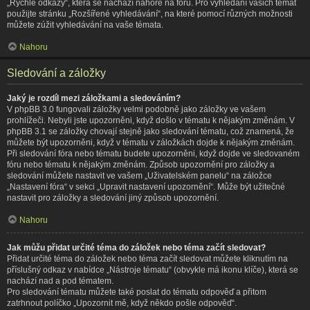
„Rychlé odkazy“, která se nachází nahoře na fóru. Pro vyhledání vašich témat
použijte stránku „Rozšířené vyhledávání“, na které pomocí různých možnosti
můžete zúžit vyhledávání na vaše témata.
Nahoru
Sledování a záložky
Jaký je rozdíl mezi záložkami a sledováním?
V phpBB 3.0 fungovali záložky velmi podobně jako záložky ve vašem
prohlížeči. Nebyli jste upozorněni, když došlo v tématu k nějakým změnám. V
phpBB 3.1 se záložky chovají stejně jako sledování tématu, což znamená, že
můžete být upozorněni, když v tématu v záložkách dojde k nějakým změnám.
Při sledování fóra nebo tématu budete upozorněni, když dojde ve sledovaném
fóru nebo tématu k nějakým změnám. Způsob upozornění pro záložky a
sledování můžete nastavit ve vašem „Uživatelském panelu“ na záložce
„Nastavení fóra“ v sekci „Upravit nastavení upozornění“. Může být užitečné
nastavit pro záložky a sledování jiný způsob upozornění.
Nahoru
Jak můžu přidat určité téma do záložek nebo téma začít sledovat?
Přidat určité téma do záložek nebo téma začít sledovat můžete kliknutím na
příslušný odkaz v nabídce „Nástroje tématu“ (obvykle má ikonu klíče), která se
nachází nad a pod tématem.
Pro sledování tématu můžete také poslat do tématu odpověď a přitom
zatrhnout políčko „Upozornit mě, když někdo pošle odpověď“.