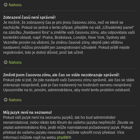
Nahoru
Zobrazení časů není správné!
Je možné, že zobrazený čas je pro jinou časovou zónu, než ve které se
nacházíte. Pokud se jedná o tento případ, přejděte na váš „Uživatelský panel“
na záložku „Nastavení fóra“ a změňte vaši časovou zónu, aby odpovídala vaší
konkrétní oblasti, např. Praha, Bratislava, Londýn, New York, Sydney atd.
Vezměte prosím na vědomí, že změnu časové zóny, stejně jako většinu
nastavení, můžou provádět jen zaregistrovaní uživatelé. Pokud ještě nejste
registrováni, toto je dobrý důvod, proč tak učinit.
Nahoru
Změnil jsem časovou zónu, ale čas se stále nezobrazuje správně!
Pokud jste si jisti, že jste nastavili vaši časovou zónu správně, ale čas se stále
zobrazuje nesprávně, pak je čas nastavený na hodinách serveru nesprávný.
Upozorněte na to, prosím, administrátora, aby mohl tento problém odstranit.
Nahoru
Můj jazyk není na seznamu!
Pokud váš jazyk není na seznamu jazyků, tak ho buď administrátor
nenainstaloval, nebo nikdo toto fórum do vašeho jazyka nepřeložil. Zkuste se
zeptat administrátora fóra, jestli může nainstalovat požadovaný jazyk. Pokud
překlad do vašeho jazyku neexistuje, můžete vytvořit nový překlad. Více
informací můžete najít na webu
phpBB
®.