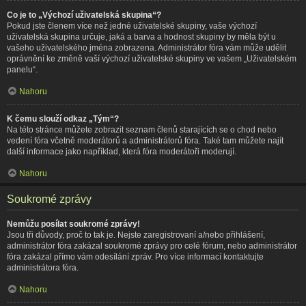
Co je to „Výchozí uživatelská skupina“?
Pokud jste členem více než jedné uživatelské skupiny, vaše výchozí
uživatelská skupina určuje, jaká a barva a hodnost skupiny by měla být u
vašeho uživatelského jména zobrazena. Administrátor fóra vám může udělit
oprávnění ke změně vaší výchozí uživatelské skupiny ve vašem „Uživatelském
panelu“.
Nahoru
K čemu slouží odkaz „Tým“?
Na této stránce můžete zobrazit seznam členů starajících se o chod nebo
vedení fóra včetně moderátorů a administrátorů fóra. Také tam můžete najít
další informace jako například, která fóra moderátoři moderují.
Nahoru
Soukromé zprávy
Nemůžu posílat soukromé zprávy!
Jsou tři důvody, proč to tak je. Nejste zaregistrovaní a/nebo přihlášení,
administrátor fóra zakázal soukromé zprávy pro celé fórum, nebo administrátor
fóra zakázal přímo vám odesílání zpráv. Pro více informací kontaktujte
administrátora fóra.
Nahoru