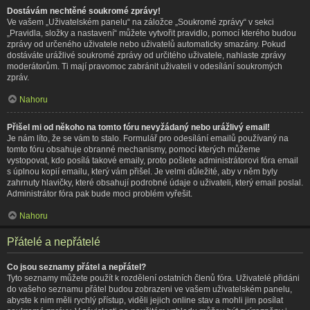
Dostávám nechtěné soukromé zprávy!
Ve vašem „Uživatelském panelu“ na záložce „Soukromé zprávy“ v sekci
„Pravidla, složky a nastavení“ můžete vytvořit pravidlo, pomocí kterého budou
zprávy od určeného uživatele nebo uživatelů automaticky smazány. Pokud
dostáváte urážlivé soukromé zprávy od určitého uživatele, nahlaste zprávy
moderátorům. Ti mají pravomoc zabránit uživateli v odesílání soukromých
zpráv.
Nahoru
Přišel mi od někoho na tomto fóru nevyžádaný nebo urážlivý email!
Je nám líto, že se vám to stalo. Formulář pro odesílání emailů používaný na
tomto fóru obsahuje obranné mechanismy, pomocí kterých můžeme
vystopovat, kdo posílá takové emaily, proto pošlete administrátorovi fóra email
s úplnou kopií emailu, který vám přišel. Je velmi důležité, aby v něm byly
zahrnuty hlavičky, které obsahují podrobné údaje o uživateli, který email poslal.
Administrátor fóra pak bude moci problém vyřešit.
Nahoru
Přátelé a nepřátelé
Co jsou seznamy přátel a nepřátel?
Tyto seznamy můžete použít k rozdělení ostatních členů fóra. Uživatelé přidáni
do vašeho seznamu přátel budou zobrazeni ve vašem uživatelském panelu,
abyste k nim měli rychlý přístup, viděli jejich online stav a mohli jim posílat