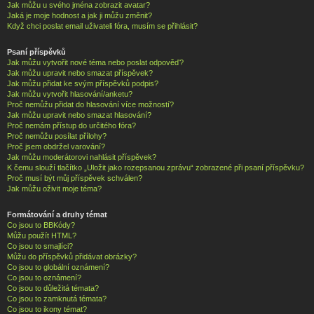
Jak můžu u svého jména zobrazit avatar?
Jaká je moje hodnost a jak ji můžu změnit?
Když chci poslat email uživateli fóra, musím se přihlásit?
Psaní příspěvků
Jak můžu vytvořit nové téma nebo poslat odpověď?
Jak můžu upravit nebo smazat příspěvek?
Jak můžu přidat ke svým příspěvků podpis?
Jak můžu vytvořit hlasování/anketu?
Proč nemůžu přidat do hlasování více možností?
Jak můžu upravit nebo smazat hlasování?
Proč nemám přístup do určitého fóra?
Proč nemůžu posílat přílohy?
Proč jsem obdržel varování?
Jak můžu moderátorovi nahlásit příspěvek?
K čemu slouží tlačítko „Uložit jako rozepsanou zprávu“ zobrazené při psaní příspěvku?
Proč musí být můj příspěvek schválen?
Jak můžu oživit moje téma?
Formátování a druhy témat
Co jsou to BBKódy?
Můžu použít HTML?
Co jsou to smajlíci?
Můžu do příspěvků přidávat obrázky?
Co jsou to globální oznámení?
Co jsou to oznámení?
Co jsou to důležitá témata?
Co jsou to zamknutá témata?
Co jsou to ikony témat?