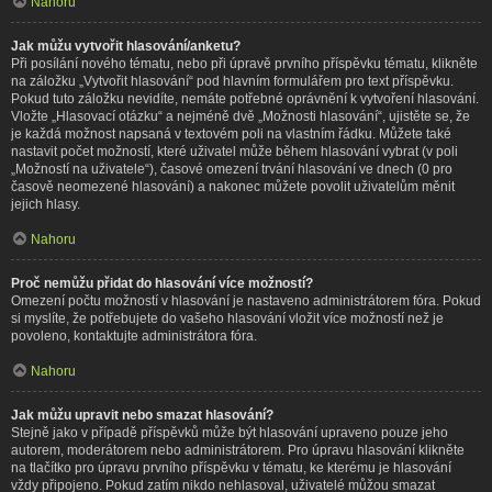
Nahoru
Jak můžu vytvořit hlasování/anketu?
Při posílání nového tématu, nebo při úpravě prvního příspěvku tématu, klikněte
na záložku „Vytvořit hlasování“ pod hlavním formulářem pro text příspěvku.
Pokud tuto záložku nevidíte, nemáte potřebné oprávnění k vytvoření hlasování.
Vložte „Hlasovací otázku“ a nejméně dvě „Možnosti hlasování“, ujistěte se, že
je každá možnost napsaná v textovém poli na vlastním řádku. Můžete také
nastavit počet možností, které uživatel může během hlasování vybrat (v poli
„Možností na uživatele“), časové omezení trvání hlasování ve dnech (0 pro
časově neomezené hlasování) a nakonec můžete povolit uživatelům měnit
jejich hlasy.
Nahoru
Proč nemůžu přidat do hlasování více možností?
Omezení počtu možností v hlasování je nastaveno administrátorem fóra. Pokud
si myslíte, že potřebujete do vašeho hlasování vložit více možností než je
povoleno, kontaktujte administrátora fóra.
Nahoru
Jak můžu upravit nebo smazat hlasování?
Stejně jako v případě příspěvků může být hlasování upraveno pouze jeho
autorem, moderátorem nebo administrátorem. Pro úpravu hlasování klikněte
na tlačítko pro úpravu prvního příspěvku v tématu, ke kterému je hlasování
vždy připojeno. Pokud zatím nikdo nehlasoval, uživatelé můžou smazat