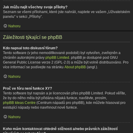
Jak můžu najít všechny svoje přílohy?
Seznam se všemi přílohami, které jste nahráli, najdete ve vašem „Uživatelském
panelu“ v sekci „Přílohy“.
Nahoru
Záležitosti týkající se phpBB
Kdo napsal toto diskusní fórum?
Tento software (v jeho nemodifikované podobě) byl vytvořen, zveřejněn a
chráněn autorskými právy
phpBB Limited
. phpBB je dostupné pod GNU
General Public License verze 2 (GPL-2.0) a může být volně distribuováno. Pro
více informací se podívejte na stránku
About phpBB
(angl.).
Nahoru
Proč ve fóru není funkce XY?
Tento software byl napsán a je licencován přes phpBB Limited. Pokud věříte,
že by do něho měla být přidána nějaká funkce, navštivte, prosím,
phpBB Ideas Centre
(Centrum nápadů pro phpBB), kde můžete hlasovat pro
existující nápady nebo navrhnout nové funkce.
Nahoru
Koho mám kontaktovat ohledně stížnosti a/nebo právních záležitostí