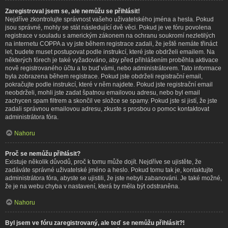
Zaregistroval jsem se, ale nemůžu se přihlásit!
Nejdříve zkontrolujte správnost vašeho uživatelského jména a hesla. Pokud
jsou správné, mohly se stát následující dvě věci. Pokud je ve fóru povolena
registrace v souladu s americkým zákonem na ochranu soukromí nezletilých
na internetu COPPA a vy jste během registrace zadali, že ještě nemáte třináct
let, budete muset postupovat podle instrukcí, které jste obdrželi emailem. Na
některých fórech je také vyžadováno, aby před přihlášením proběhla aktivace
nově registrovaného účtu a to buď vámi, nebo administrátorem. Tato informace
byla zobrazena během registrace. Pokud jste obdrželi registrační email,
pokračujte podle instrukcí, které v něm najdete. Pokud jste registrační email
neobdrželi, mohli jste zadat špatnou emailovou adresu, nebo byl email
zachycen spam filtrem a skončil ve složce se spamy. Pokud jste si jistí, že jste
zadali správnou emailovou adresu, zkuste s prosbou o pomoc kontaktovat
administrátora fóra.
Nahoru
Proč se nemůžu přihlásit?
Existuje několik důvodů, proč k tomu může dojít. Nejdříve se ujistěte, že
zadáváte správné uživatelské jméno a heslo. Pokud tomu tak je, kontaktujte
administrátora fóra, abyste se ujistili, že jste nebyli zabanováni. Je také možné,
že je na webu chyba v nastavení, která by měla být odstraněna.
Nahoru
Byl jsem ve fóru zaregistrovaný, ale teď se nemůžu přihlásit?!