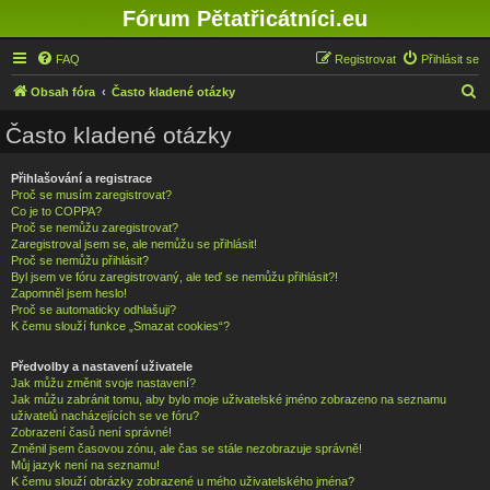
Fórum Pětatřicátníci.eu
FAQ
Registrovat
Přihlásit se
H
Obsah fóra
Často kladené otázky
l
Často kladené otázky
e
d
Přihlašování a registrace
Proč se musím zaregistrovat?
a
Co je to COPPA?
t
Proč se nemůžu zaregistrovat?
Zaregistroval jsem se, ale nemůžu se přihlásit!
Proč se nemůžu přihlásit?
Byl jsem ve fóru zaregistrovaný, ale teď se nemůžu přihlásit?!
Zapomněl jsem heslo!
Proč se automaticky odhlašuji?
K čemu slouží funkce „Smazat cookies“?
Předvolby a nastavení uživatele
Jak můžu změnit svoje nastavení?
Jak můžu zabránit tomu, aby bylo moje uživatelské jméno zobrazeno na seznamu
uživatelů nacházejících se ve fóru?
Zobrazení časů není správné!
Změnil jsem časovou zónu, ale čas se stále nezobrazuje správně!
Můj jazyk není na seznamu!
K čemu slouží obrázky zobrazené u mého uživatelského jména?