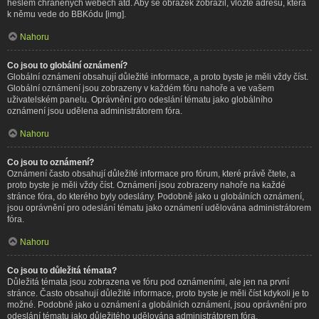
heslem chráněných webech atd. Aby se obrázek zobrazil, vložte adresu, která
k němu vede do BBKódu [img].
Nahoru
Co jsou to globální oznámení?
Globální oznámení obsahují důležité informace, a proto byste je měli vždy číst.
Globální oznámení jsou zobrazeny v každém fóru nahoře a ve vašem
uživatelském panelu. Oprávnění pro odeslání tématu jako globálního
oznámení jsou udělena administrátorem fóra.
Nahoru
Co jsou to oznámení?
Oznámení často obsahují důležité informace pro fórum, které právě čtete, a
proto byste je měli vždy číst. Oznámení jsou zobrazeny nahoře na každé
stránce fóra, do kterého byly odeslány. Podobně jako u globálních oznámení,
jsou oprávnění pro odeslání tématu jako oznámení udělována administrátorem
fóra.
Nahoru
Co jsou to důležitá témata?
Důležitá témata jsou zobrazena ve fóru pod oznámeními, ale jen na první
stránce. Často obsahují důležité informace, proto byste je měli číst kdykoli je to
možné. Podobně jako u oznámení a globálních oznámení, jsou oprávnění pro
odeslání tématu jako důležitého udělována administrátorem fóra.