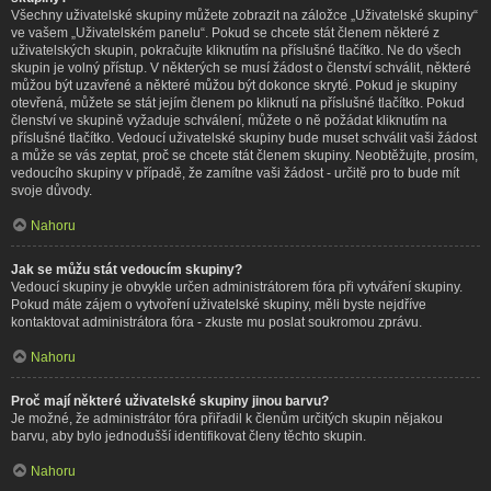
Všechny uživatelské skupiny můžete zobrazit na záložce „Uživatelské skupiny“
ve vašem „Uživatelském panelu“. Pokud se chcete stát členem některé z
uživatelských skupin, pokračujte kliknutím na příslušné tlačítko. Ne do všech
skupin je volný přístup. V některých se musí žádost o členství schválit, některé
můžou být uzavřené a některé můžou být dokonce skryté. Pokud je skupiny
otevřená, můžete se stát jejím členem po kliknutí na příslušné tlačítko. Pokud
členství ve skupině vyžaduje schválení, můžete o ně požádat kliknutím na
příslušné tlačítko. Vedoucí uživatelské skupiny bude muset schválit vaši žádost
a může se vás zeptat, proč se chcete stát členem skupiny. Neobtěžujte, prosím,
vedoucího skupiny v případě, že zamítne vaši žádost - určitě pro to bude mít
svoje důvody.
Nahoru
Jak se můžu stát vedoucím skupiny?
Vedoucí skupiny je obvykle určen administrátorem fóra při vytváření skupiny.
Pokud máte zájem o vytvoření uživatelské skupiny, měli byste nejdříve
kontaktovat administrátora fóra - zkuste mu poslat soukromou zprávu.
Nahoru
Proč mají některé uživatelské skupiny jinou barvu?
Je možné, že administrátor fóra přiřadil k členům určitých skupin nějakou
barvu, aby bylo jednodušší identifikovat členy těchto skupin.
Nahoru