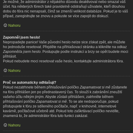
Je možné, že administrátor z nějakého důvodu deaktivoval nebo smazal váš
účet. Na některých fórech také pravidelně odstraňují uživatele, kteří dlouhou
dobu do fóra nic nenapsali, čímž se zmenší velikost databáze. Pokud je to váš
případ, zaregistrujte se znovu a pokuste se více zapojit do diskuzí.
Nahoru
Zapomněl jsem heslo!
Nepropadejte panice! Vaše původní heslo nelze sice získat zpět, ale můžete
ho jednoduše resetovat. Přejděte na přihlašovací stránku a klikněte na odkaz
Zapomněl/a jsem heslo
. Postupujte podle instrukcí a brzy se opět budete moci
přihlásit.
Pokud nebudete moci resetovat vaše heslo, kontaktujte administrátora fóra.
Nahoru
Proč se automaticky odhlašuji?
Pokud nezatrhnete během přihlašování políčko
Zapamatovat si mě
zůstanete
na fóru přihlášen jen po přednastavený čas. To slouží k zabránění zneužití
vašeho účtu někým jiným. Abyste zůstali přihlášeni, zatrhněte během
přihlašování políčko
Zapamatovat si mě
. To se ale nedoporučuje, pokud
přistupujete k fóru ze sdíleného počítače, např. v knihovně, internetové
kavárně, počítačové učebně atd. Pokud toto zaškrtávací políčko nevidíte,
znamená to, že administrátor fóra tuto funkci zakázal.
Nahoru