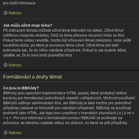
pro další informace.
Nahoru
Jak můžu oživit moje téma?
Při zobrazení tématu můžete oživit téma kliknutím na odkaz „Oživit téma“
(většinou naspodu stránky), čímž se téma přesune na první místo ve fóru.
Pokud tento odkaz nevidíte, mohlo být oživování témat zakázáno, nebo ještě
neuběhla doba, po které je povoleno téma oživit. Oživit téma jde také
jednoduše tak, že do něho odešlete příspěvek. Pokud to ale budete dělat,
ujistěte se, že to není proti pravidlům fóra.
Nahoru
Formátování a druhy témat
Co jsou to BBKódy?
BBKódy jsou speciální implementace HTML jazyka, které poskytují velkou
kontrolu pro formátování jednotlivých objektů v příspěvcích. Možnost používání
BBKódů uděluje administrátor fóra, ale BBKódy je také možné pro jednotlivé
příspěvky zakázat ve formuláři pro odesílání příspěvků. BBKódy se používají
podobně jako HTML, ale tagy jsou uzavřeny v hranatých závorkách [ a ] a ne v
< a >. Pro více informací o formátování pomocí BBKódů se podívejte na
průvodce, ke kterému najdete odkaz na stránce, na které se píší příspěvky.
Nahoru