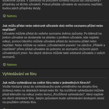
soukromé zprávy. V závislosti na použitém vzhledu můžou být zvýrazněny i
příspěvky od těchto uživatelů. Pokud přidáte uživatele do seznamu nepřátel,
budou jejich příspěvky skryty.
Nahoru
Jak můžu přidat nebo odstranit uživatele do/z mého seznamu přátel nebo
nepřátel?
Uživatele můžete přidat do vašeho seznamu dvěma způsoby. Po kliknutí na
jméno uživatele se dostanete na stránku s profilem uživatele, kde najdete
odkaz, pomocí kterého můžete uživatele přidat do seznamu přátel nebo
nepřátel. Nebo můžete ve vašem „Uživatelském panelu“ na záložce „Přátelé a
nepřátelé“ přímo přidat uživatele do jednoho ze seznamů vložením jejich
uživatelských jmen. Na stejné stránce můžete také odstranit uživatele z vašich
seznamů.
Nahoru
Vyhledávání ve fóru
Jak můžu vyhledávat na celém fóru nebo v jednotlivých fórech?
Vložte hledaný výraz do vyhledávacího pole umístěného na obsahu fóra
(indexu) nebo na stránkách témat nebo fór. Na rozšířené vyhledávání můžete
přejít kliknutím na odkaz (nebo ikonu) „Rozšířené vyhledávání“, který najdete
na všech stránkách fóra. Jakým způsobem bude vyhledávání dostupné závisí
na použitém vzhledu fóra.