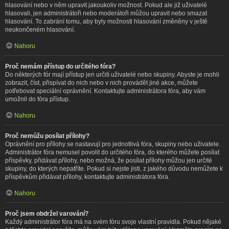
hlasování nebo v něm upravit jakoukoliv možnost. Pokud ale již uživatelé
hlasovali, jen administrátoři nebo moderátoři můžou upravit nebo smazat
hlasování. To zabrání tomu, aby byly možnosti hlasování změněny v ještě
neukončeném hlasování.
Nahoru
Proč nemám přístup do určitého fóra?
Do některých fór mají přístup jen určití uživatelé nebo skupiny. Abyste je mohli
zobrazit, číst, přispívat do nich nebo v nich provádět jiné akce, můžete
potřebovat speciální oprávnění. Kontaktujte administrátora fóra, aby vám
umožnil do fóra přístup.
Nahoru
Proč nemůžu posílat přílohy?
Oprávnění pro přílohy se nastavují pro jednotlivá fóra, skupiny nebo uživatele.
Administrátor fóra nemusel povolit do určitého fóra, do kterého můžete posílat
příspěvky, přidávat přílohy, nebo možná, že posílat přílohy můžou jen určité
skupiny, do kterých nepatříte. Pokud si nejste jisti, z jakého důvodu nemůžete k
příspěvkům přidávat přílohy, kontaktujte administrátora fóra.
Nahoru
Proč jsem obdržel varování?
Každý administrátor fóra má na svém fóru svoje vlastní pravidla. Pokud nějaké