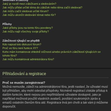
Jaký je rozdíl mezi záložkami a sledováním?
Jak můžu přidat určité téma do záložek nebo téma začít sledovat?
Jak můžu začít sledovat určité fórum?
Jak můžu ukončit sledování témat nebo fór?
Přílohy
Jaké přílohy jsou na tomto fóru povoleny?
Jak můžu najít všechny svoje přílohy?
Záležitosti týkající se phpBB
Kdo napsal toto diskusní fórum?
Proč ve fóru není funkce XY?
Koho mám kontaktovat ohledně stížnosti a/nebo právních záležitostí týkajících se
tohoto fóra?
Jak můžu kontaktovat administrátora fóra?
Přihlašování a registrace
Proč se musím zaregistrovat?
Možná nemusíte, záleží na administrátorovi fóra, jestli nastaví, že uživatel musí
být přihlášen, aby mohl odesílat příspěvky. Nicméně registrací získáte přístup k
dalším funkcím, které nejsou pro nepřihlášené uživatele dostupné, jako je
například možnost použití vlastních avatarů, posílání soukromých zpráv a
emailů ostatním členům fóra atd. Registrace trvá jen chvíli a tak vám ji můžeme
doporučit.