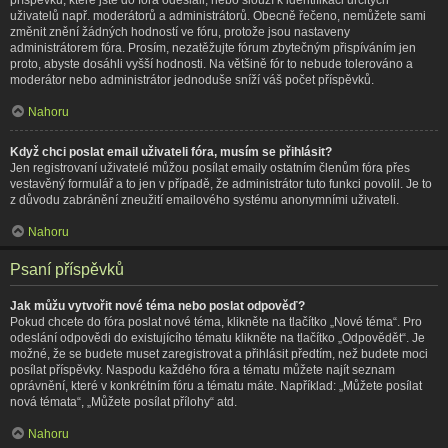
uživatelů např. moderátorů a administrátorů. Obecně řečeno, nemůžete sami
změnit znění žádných hodností ve fóru, protože jsou nastaveny
administrátorem fóra. Prosím, nezatěžujte fórum zbytečným přispíváním jen
proto, abyste dosáhli vyšší hodnosti. Na většině fór to nebude tolerováno a
moderátor nebo administrátor jednoduše sníží váš počet příspěvků.
Nahoru
Když chci poslat email uživateli fóra, musím se přihlásit?
Jen registrovaní uživatelé můžou posílat emaily ostatním členům fóra přes
vestavěný formulář a to jen v případě, že administrátor tuto funkci povolil. Je to
z důvodu zabránění zneužití emailového systému anonymními uživateli.
Nahoru
Psaní příspěvků
Jak můžu vytvořit nové téma nebo poslat odpověď?
Pokud chcete do fóra poslat nové téma, klikněte na tlačítko „Nové téma“. Pro
odeslání odpovědi do existujícího tématu klikněte na tlačítko „Odpovědět“. Je
možné, že se budete muset zaregistrovat a přihlásit předtím, než budete moci
posílat příspěvky. Naspodu každého fóra a tématu můžete najít seznam
oprávnění, které v konkrétním fóru a tématu máte. Například: „Můžete posílat
nová témata“, „Můžete posílat přílohy“ atd.
Nahoru