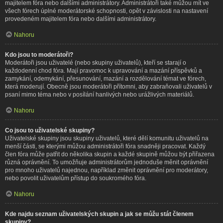
majitelem fóra nebo dalšími administrátory. Administrátoři také můžou mít ve
všech fórech úplné moderátorské schopnosti, opět v závislosti na nastavení
provedeném majitelem fóra nebo dalšími administrátory.
Nahoru
Kdo jsou to moderátoři?
Moderátoři jsou uživatelé (nebo skupiny uživatelů), kteří se starají o
každodenní chod fóra. Mají pravomoc k upravování a mazání příspěvků a
zamykání, odemykání, přesunování, mazání a rozdělování témat ve fórech,
která moderují. Obecně jsou moderátoři přítomni, aby zabraňovali uživatelů v
psaní mimo téma nebo v posílání hanlivých nebo urážlivých materiálů.
Nahoru
Co jsou to uživatelské skupiny?
Uživatelské skupiny jsou skupiny uživatelů, které dělí komunitu uživatelů na
menší části, se kterými můžou administrátoři fóra snadněji pracovat. Každý
člen fóra může patřit do několika skupin a každé skupině můžou být přiřazena
různá oprávnění. To umožňuje administrátorům jednoduše měnit oprávnění
pro mnoho uživatelů najednou, například změnit oprávnění pro moderátory,
nebo povolit uživatelům přístup do soukromého fóra.
Nahoru
Kde najdu seznam uživatelských skupin a jak se můžu stát členem
skupiny?