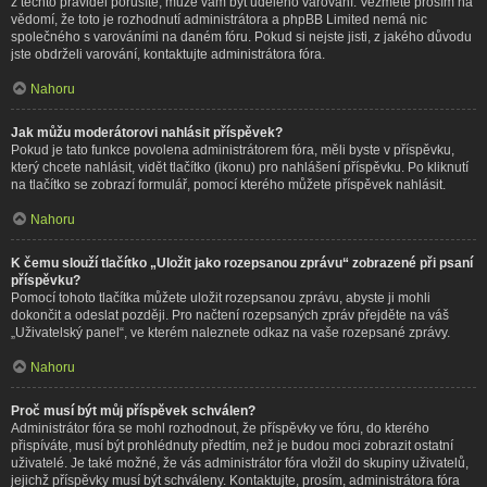
z těchto pravidel porušíte, může vám být uděleno varování. Vezměte prosím na
vědomí, že toto je rozhodnutí administrátora a phpBB Limited nemá nic
společného s varováními na daném fóru. Pokud si nejste jisti, z jakého důvodu
jste obdrželi varování, kontaktujte administrátora fóra.
Nahoru
Jak můžu moderátorovi nahlásit příspěvek?
Pokud je tato funkce povolena administrátorem fóra, měli byste v příspěvku,
který chcete nahlásit, vidět tlačítko (ikonu) pro nahlášení příspěvku. Po kliknutí
na tlačítko se zobrazí formulář, pomocí kterého můžete příspěvek nahlásit.
Nahoru
K čemu slouží tlačítko „Uložit jako rozepsanou zprávu“ zobrazené při psaní
příspěvku?
Pomocí tohoto tlačítka můžete uložit rozepsanou zprávu, abyste ji mohli
dokončit a odeslat později. Pro načtení rozepsaných zpráv přejděte na váš
„Uživatelský panel“, ve kterém naleznete odkaz na vaše rozepsané zprávy.
Nahoru
Proč musí být můj příspěvek schválen?
Administrátor fóra se mohl rozhodnout, že příspěvky ve fóru, do kterého
přispíváte, musí být prohlédnuty předtím, než je budou moci zobrazit ostatní
uživatelé. Je také možné, že vás administrátor fóra vložil do skupiny uživatelů,
jejichž příspěvky musí být schváleny. Kontaktujte, prosím, administrátora fóra