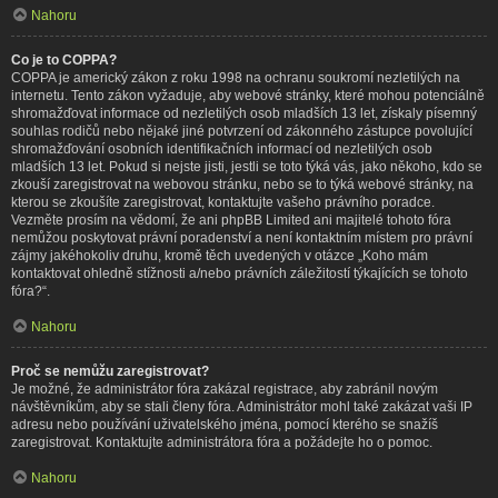
Nahoru
Co je to COPPA?
COPPA je americký zákon z roku 1998 na ochranu soukromí nezletilých na
internetu. Tento zákon vyžaduje, aby webové stránky, které mohou potenciálně
shromažďovat informace od nezletilých osob mladších 13 let, získaly písemný
souhlas rodičů nebo nějaké jiné potvrzení od zákonného zástupce povolující
shromažďování osobních identifikačních informací od nezletilých osob
mladších 13 let. Pokud si nejste jisti, jestli se toto týká vás, jako někoho, kdo se
zkouší zaregistrovat na webovou stránku, nebo se to týká webové stránky, na
kterou se zkoušíte zaregistrovat, kontaktujte vašeho právního poradce.
Vezměte prosím na vědomí, že ani phpBB Limited ani majitelé tohoto fóra
nemůžou poskytovat právní poradenství a není kontaktním místem pro právní
zájmy jakéhokoliv druhu, kromě těch uvedených v otázce „Koho mám
kontaktovat ohledně stížnosti a/nebo právních záležitostí týkajících se tohoto
fóra?“.
Nahoru
Proč se nemůžu zaregistrovat?
Je možné, že administrátor fóra zakázal registrace, aby zabránil novým
návštěvníkům, aby se stali členy fóra. Administrátor mohl také zakázat vaši IP
adresu nebo používání uživatelského jména, pomocí kterého se snažíš
zaregistrovat. Kontaktujte administrátora fóra a požádejte ho o pomoc.
Nahoru