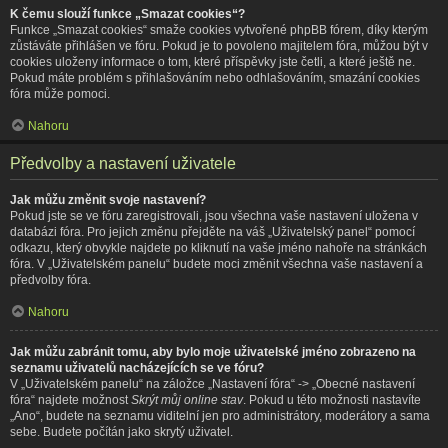
K čemu slouží funkce „Smazat cookies“?
Funkce „Smazat cookies“ smaže cookies vytvořené phpBB fórem, díky kterým
zůstáváte přihlášen ve fóru. Pokud je to povoleno majitelem fóra, můžou být v
cookies uloženy informace o tom, které příspěvky jste četli, a které ještě ne.
Pokud máte problém s přihlašováním nebo odhlašováním, smazání cookies
fóra může pomoci.
Nahoru
Předvolby a nastavení uživatele
Jak můžu změnit svoje nastavení?
Pokud jste se ve fóru zaregistrovali, jsou všechna vaše nastavení uložena v
databázi fóra. Pro jejich změnu přejděte na váš „Uživatelský panel“ pomocí
odkazu, který obvykle najdete po kliknutí na vaše jméno nahoře na stránkách
fóra. V „Uživatelském panelu“ budete moci změnit všechna vaše nastavení a
předvolby fóra.
Nahoru
Jak můžu zabránit tomu, aby bylo moje uživatelské jméno zobrazeno na
seznamu uživatelů nacházejících se ve fóru?
V „Uživatelském panelu“ na záložce „Nastavení fóra“ -> „Obecné nastavení
fóra“ najdete možnost
Skrýt můj online stav
. Pokud u této možnosti nastavíte
„Ano“, budete na seznamu viditelní jen pro administrátory, moderátory a sama
sebe. Budete počítán jako skrytý uživatel.