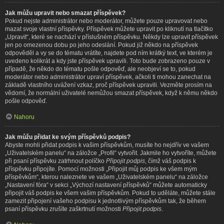
Jak můžu upravit nebo smazat příspěvek?
Pokud nejste administrátor nebo moderátor, můžete pouze upravovat nebo
mazat svoje vlastní příspěvky. Příspěvek můžete upravit po kliknutí na tlačítko
„Upravit“, které se nachází v příslušném příspěvku. Někdy lze upravit příspěvek
jen po omezenou dobu po jeho odeslání. Pokud již někdo na příspěvek
odpověděl a vy se do tématu vrátíte, najdete pod ním krátký text, ve kterém je
uvedeno kolikrát a kdy jste příspěvek upravili. Toto bude zobrazeno pouze v
případě, že někdo do tématu pošle odpověď, ale neobjeví se to, pokud
moderátor nebo administrátor upraví příspěvek, ačkoli ti mohou zanechat na
základě vlastního uvážení vzkaz, proč příspěvek upravili. Vezměte prosím na
vědomí, že normální uživatelé nemůžou smazat příspěvek, když k němu někdo
pošle odpověď.
Nahoru
Jak můžu přidat ke svým příspěvků podpis?
Abyste mohli přidat podpis k vašim příspěvkům, musíte ho nejdřív ve vašem
„Uživatelském panelu“ na záložce „Profil“ vytvořit. Jakmile ho vytvoříte, můžete
při psaní příspěvku zatrhnout políčko
Připojit podpis
, čímž váš podpis k
příspěvku připojíte. Pomocí možnosti „Připojit můj podpis ke všem mým
příspěvkům“, kterou naleznete ve vašem „Uživatelském panelu“ na záložce
„Nastavení fóra“ v sekci „Výchozí nastavení příspěvků“ můžete automaticky
připojit váš podpis ke všem vašim příspěvkům. Pokud to uděláte, můžete stále
zamezit připojení vašeho podpisu k jednotlivým příspěvkům tak, že během
psaní příspěvku zrušíte zaškrtnutí možnosti
Připojit podpis
.