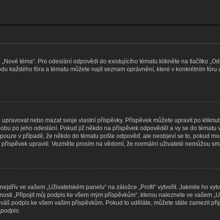
o „Nové téma“. Pro odeslání odpovědi do existujícího tématu klikněte na tlačítko „
podu každého fóra a tématu můžete najít seznam oprávnění, které v konkrétním fóru 
pravovat nebo mazat svoje vlastní příspěvky. Příspěvek můžete upravit po kliknutí n
bu po jeho odeslání. Pokud již někdo na příspěvek odpověděl a vy se do tématu vrá
o pouze v případě, že někdo do tématu pošle odpověď, ale neobjeví se to, pokud mod
 příspěvek upravili. Vezměte prosím na vědomí, že normální uživatelé nemůžou s
ejdřív ve vašem „Uživatelském panelu“ na záložce „Profil“ vytvořit. Jakmile ho vytv
žnosti „Připojit můj podpis ke všem mým příspěvkům“, kterou naleznete ve vašem „U
t váš podpis ke všem vašim příspěvkům. Pokud to uděláte, můžete stále zamezit při
t podpis
.