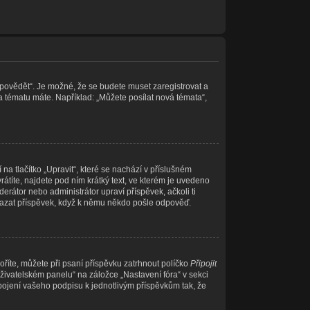
Odpovědět“. Je možné, že se budete muset zaregistrovat a
a tématu máte. Například: „Můžete posílat nová témata“,
a tlačítko „Upravit“, které se nachází v příslušném
títe, najdete pod ním krátký text, ve kterém je uvedeno
erátor nebo administrátor upraví příspěvek, ačkoli ti
mazat příspěvek, když k němu někdo pošle odpověď.
oříte, můžete při psaní příspěvku zatrhnout políčko
Připojit
živatelském panelu“ na záložce „Nastavení fóra“ v sekci
pojení vašeho podpisu k jednotlivým příspěvkům tak, že