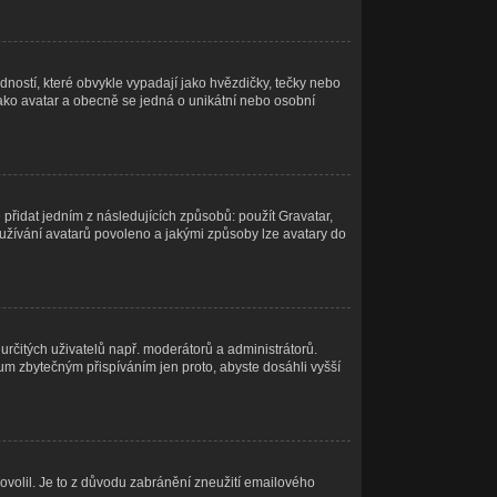
ností, které obvykle vypadají jako hvězdičky, tečky nebo
ý jako avatar a obecně se jedná o unikátní nebo osobní
přidat jedním z následujících způsobů: použít Gravatar,
e používání avatarů povoleno a jakými způsoby lze avatary do
 určitých uživatelů např. moderátorů a administrátorů.
um zbytečným přispíváním jen proto, abyste dosáhli vyšší
povolil. Je to z důvodu zabránění zneužití emailového