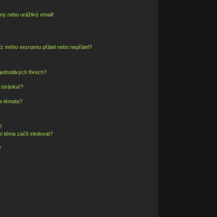
ný nebo urážlivý email!
o/z mého seznamu přátel nebo nepřátel?
ednotlivých fórech?
 stránka!?
 a témata?
?
o téma začít sledovat?
?