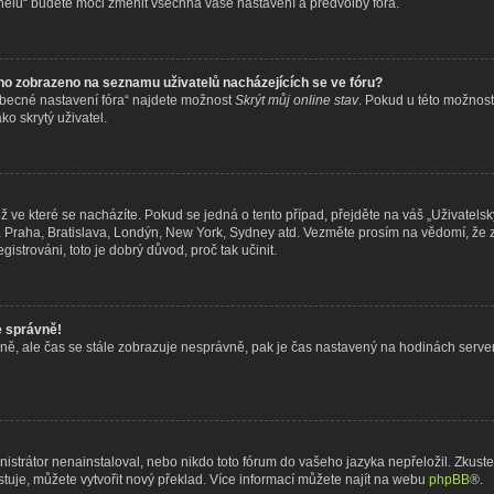
nelu“ budete moci změnit všechna vaše nastavení a předvolby fóra.
no zobrazeno na seznamu uživatelů nacházejících se ve fóru?
Obecné nastavení fóra“ najdete možnost
Skrýt můj online stav
. Pokud u této možnost
o skrytý uživatel.
 ve které se nacházíte. Pokud se jedná o tento případ, přejděte na váš „Uživatelsk
ř. Praha, Bratislava, Londýn, New York, Sydney atd. Vezměte prosím na vědomí, že
gistrováni, toto je dobrý důvod, proč tak učinit.
e správně!
právně, ale čas se stále zobrazuje nesprávně, pak je čas nastavený na hodinách serv
trátor nenainstaloval, nebo nikdo toto fórum do vašeho jazyka nepřeložil. Zkuste s
uje, můžete vytvořit nový překlad. Více informací můžete najít na webu
phpBB
®.