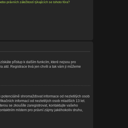
bo právních záležitostí týkajících se tohoto fóra?
 získáte přístup k dalším funkcím, které nejsou pro
a atd. Registrace trvá jen chvíli a tak vám ji můžeme
u potenciálně shromažďovat informace od nezletilých osob
ikačních informací od nezletilých osob mladších 13 let.
kterou se zkoušíte zaregistrovat, kontaktujte vašeho
ontaktním místem pro právní zájmy jakéhokoliv druhu,