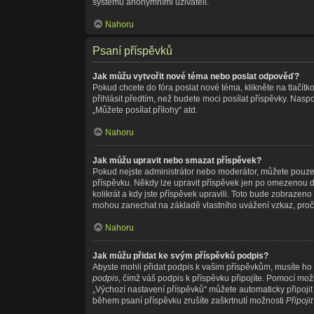
systému anonymními uživateli.
Nahoru
Psaní příspěvků
Jak můžu vytvořit nové téma nebo poslat odpověď?
Pokud chcete do fóra poslat nové téma, klikněte na tlačítk
přihlásit předtím, než budete moci posílat příspěvky. Nas
„Můžete posílat přílohy“ atd.
Nahoru
Jak můžu upravit nebo smazat příspěvek?
Pokud nejste administrátor nebo moderátor, můžete pouze u
příspěvku. Někdy lze upravit příspěvek jen po omezenou do
kolikrát a kdy jste příspěvek upravili. Toto bude zobrazen
mohou zanechat na základě vlastního uvážení vzkaz, proč
Nahoru
Jak můžu přidat ke svým příspěvků podpis?
Abyste mohli přidat podpis k vašim příspěvkům, musíte ho n
podpis
, čímž váš podpis k příspěvku připojíte. Pomocí mo
„Výchozí nastavení příspěvků“ můžete automaticky připoji
během psaní příspěvku zrušíte zaškrtnutí možnosti
Připoji