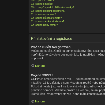
Můžu použít HTML?
Co jsou to smajlíci?
Můžu do příspěvků přidávat obrázky?
Co jsou to globální oznámení?
Co jsou to oznámení?
Co jsou to důležitá témata?
Co jsou to zamknutá témata?
Co jsou to ikony témat?
Přihlašování a registrace
Proč se musím zaregistrovat?
Možná nemusíte, záleží na administrátorovi fóra, jestli nas
nepřihlášené uživatele dostupné, jako je například možnost
doporučit.
Nahoru
Co je to COPPA?
COPPA je americký zákon z roku 1998 na ochranu soukromí
mladších 13 let, získaly písemný souhlas rodičů nebo něja
Pokud si nejste jisti, jestli se toto týká vás, jako někoho
právního poradce. Vezměte prosím na vědomí, že ani phpBB
kromě těch uvedených v otázce „Koho mám kontaktovat ohled
Nahoru