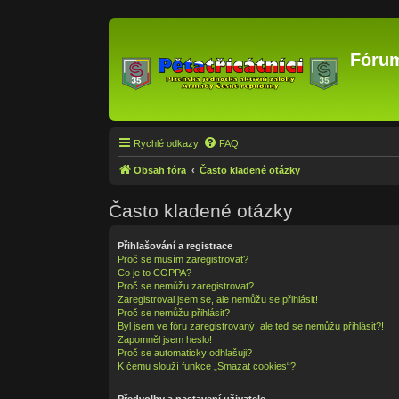
Fórum
Rychlé odkazy
FAQ
Obsah fóra
Často kladené otázky
Často kladené otázky
Přihlašování a registrace
Proč se musím zaregistrovat?
Co je to COPPA?
Proč se nemůžu zaregistrovat?
Zaregistroval jsem se, ale nemůžu se přihlásit!
Proč se nemůžu přihlásit?
Byl jsem ve fóru zaregistrovaný, ale teď se nemůžu přihlásit?!
Zapomněl jsem heslo!
Proč se automaticky odhlašuji?
K čemu slouží funkce „Smazat cookies“?
Předvolby a nastavení uživatele