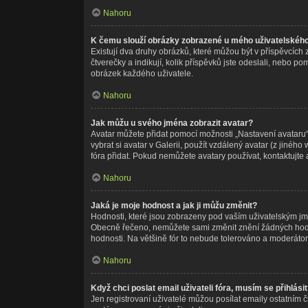
Nahoru
K čemu slouží obrázky zobrazené u mého uživatelskéh
Existují dva druhy obrázků, které můžou být v příspěvcích
čtverečky a indikují, kolik příspěvků jste odeslali, nebo p
obrázek každého uživatele.
Nahoru
Jak můžu u svého jména zobrazit avatar?
Avatar můžete přidat pomocí možnosti „Nastavení avataru“,
vybrat si avatar v Galerii, použít vzdálený avatar (z jinéh
fóra přidat. Pokud nemůžete avatary používat, kontaktujte 
Nahoru
Jaká je moje hodnost a jak ji můžu změnit?
Hodnosti, které jsou zobrazeny pod vaším uživatelským jméne
Obecně řečeno, nemůžete sami změnit znění žádných hodnos
hodnosti. Na většině fór to nebude tolerováno a moderátor
Nahoru
Když chci poslat email uživateli fóra, musím se přihlási
Jen registrovaní uživatelé můžou posílat emaily ostatním č