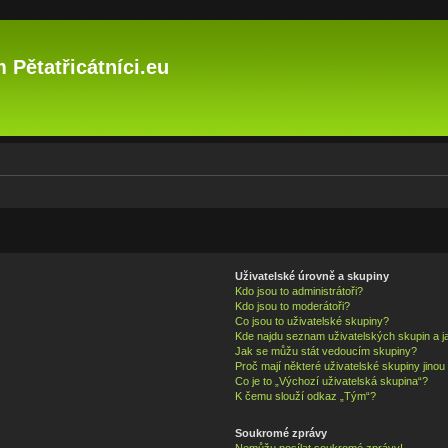
 Pětatřicátníci.eu
Uživatelské úrovně a skupiny
Kdo jsou to administrátoři?
Kdo jsou to moderátoři?
Co jsou to uživatelské skupiny?
Kde najdu seznam uživatelských skupin a j
Jak se můžu stát vedoucím skupiny?
Proč mají některé uživatelské skupiny jinou
Co je to „Výchozí uživatelská skupina“?
K čemu slouží odkaz „Tým“?
Soukromé zprávy
Nemůžu posílat soukromé zprávy!