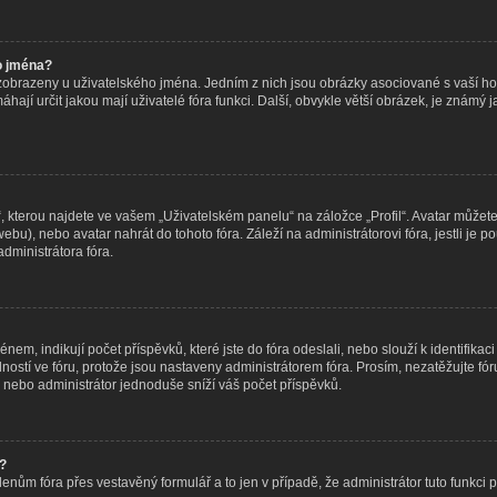
o jména?
 zobrazeny u uživatelského jména. Jedním z nich jsou obrázky asociované s vaší hod
omáhají určit jakou mají uživatelé fóra funkci. Další, obvykle větší obrázek, je znám
 kterou najdete ve vašem „Uživatelském panelu“ na záložce „Profil“. Avatar můžete 
o webu), nebo avatar nahrát do tohoto fóra. Záleží na administrátorovi fóra, jestli j
administrátora fóra.
m, indikují počet příspěvků, které jste do fóra odeslali, nebo slouží k identifikaci
tí ve fóru, protože jsou nastaveny administrátorem fóra. Prosím, nezatěžujte fór
 nebo administrátor jednoduše sníží váš počet příspěvků.
t?
lenům fóra přes vestavěný formulář a to jen v případě, že administrátor tuto funkci 