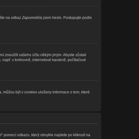
něte na odkaz
Zapomněl/a jsem heslo
. Postupujte podle
ní zneužití vašeho účtu někým jiným. Abyste zůstali
e, např. v knihovně, internetové kavárně, počítačové
, můžou být v cookies uloženy informace o tom, které
l“ pomocí odkazu, který obvykle najdete po kliknutí na