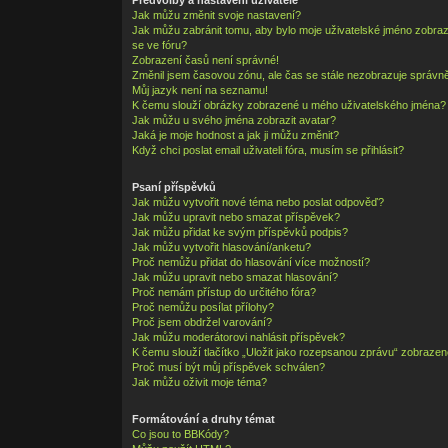
Jak můžu změnit svoje nastavení?
Jak můžu zabránit tomu, aby bylo moje uživatelské jméno zobra
se ve fóru?
Zobrazení časů není správné!
Změnil jsem časovou zónu, ale čas se stále nezobrazuje správně
Můj jazyk není na seznamu!
K čemu slouží obrázky zobrazené u mého uživatelského jména?
Jak můžu u svého jména zobrazit avatar?
Jaká je moje hodnost a jak ji můžu změnit?
Když chci poslat email uživateli fóra, musím se přihlásit?
Psaní příspěvků
Jak můžu vytvořit nové téma nebo poslat odpověď?
Jak můžu upravit nebo smazat příspěvek?
Jak můžu přidat ke svým příspěvků podpis?
Jak můžu vytvořit hlasování/anketu?
Proč nemůžu přidat do hlasování více možností?
Jak můžu upravit nebo smazat hlasování?
Proč nemám přístup do určitého fóra?
Proč nemůžu posílat přílohy?
Proč jsem obdržel varování?
Jak můžu moderátorovi nahlásit příspěvek?
K čemu slouží tlačítko „Uložit jako rozepsanou zprávu“ zobrazen
Proč musí být můj příspěvek schválen?
Jak můžu oživit moje téma?
Formátování a druhy témat
Co jsou to BBKódy?