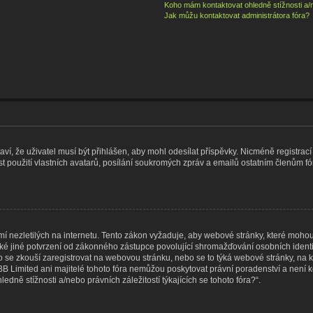
Koho mám kontaktovat ohledně stížnosti a/ne
Jak můžu kontaktovat administrátora fóra?
taví, že uživatel musí být přihlášen, aby mohl odesílat příspěvky. Nicméně registrací
 použití vlastních avatarů, posílání soukromých zpráv a emailů ostatním členům fór
 nezletilých na internetu. Tento zákon vyžaduje, aby webové stránky, které moho
ké jiné potvrzení od zákonného zástupce povolující shromažďování osobních identif
, kdo se zkouší zaregistrovat na webovou stránku, nebo se to týká webové stránky, na 
 Limited ani majitelé tohoto fóra nemůžou poskytovat právní poradenství a není k
ně stížnosti a/nebo právních záležitostí týkajících se tohoto fóra?“.