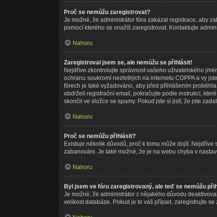
Proč se nemůžu zaregistrovat?
Je možné, že administrátor fóra zakázal registrace, aby z
pomocí kterého se snažíš zaregistrovat. Kontaktujte admin
Nahoru
Zaregistroval jsem se, ale nemůžu se přihlásit!
Nejdříve zkontrolujte správnost vašeho uživatelského jmé
ochranu soukromí nezletilých na internetu COPPA a vy jste 
fórech je také vyžadováno, aby před přihlášením proběhla
obdrželi registrační email, pokračujte podle instrukcí, kt
skončil ve složce se spamy. Pokud jste si jistí, že jste z
Nahoru
Proč se nemůžu přihlásit?
Existuje několik důvodů, proč k tomu může dojít. Nejdříve se
zabanováni. Je také možné, že je na webu chyba v nastave
Nahoru
Byl jsem ve fóru zaregistrovaný, ale teď se nemůžu přih
Je možné, že administrátor z nějakého důvodu deaktivoval 
velikost databáze. Pokud je to váš případ, zaregistrujte se