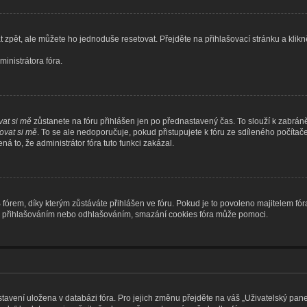
 zpět, ale můžete ho jednoduše resetovat. Přejděte na přihlašovací stránku a klik
inistrátora fóra.
at si mě
zůstanete na fóru přihlášen jen po přednastavený čas. To slouží k zabráně
vat si mě
. To se ale nedoporučuje, pokud přistupujete k fóru ze sdíleného počítač
á to, že administrátor fóra tuto funkci zakázal.
rem, díky kterým zůstáváte přihlášen ve fóru. Pokud je to povoleno majitelem fóra
ém s přihlašováním nebo odhlašováním, smazání cookies fóra může pomoci.
stavení uložena v databázi fóra. Pro jejich změnu přejděte na váš „Uživatelský pane