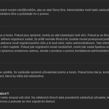
abránil novým návštěvníkům, aby se stali členy fóra. Administrátor mohl také zakáz
istrátora fóra a požádejte ho o pomoc.
na a hesla. Pokud jsou správné, mohly se stát následující dvě věci. Pokud je ve f
během registrace zadali, že ještě nemáte třináct let, budete muset postupovat podle
 aktivace nově registrovaného účtu a to buď vámi, nebo administrátorem. Tato inf
eré v něm najdete. Pokud jste registrační email neobdrželi, mohli jste zadat špatno
adali správnou emailovou adresu, zkuste s prosbou o pomoc kontaktovat administrátora
 ujistěte, že zadáváte správné uživatelské jméno a heslo. Pokud tomu tak je, kontaktu
ní, která by měla být odstraněna.
lásit?!
nebo smazal váš účet. Na některých fórech také pravidelně odstraňují uživatele, k
 znovu a pokuste se více zapojit do diskuzí.