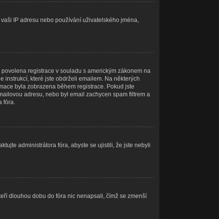
at vaši IP adresu nebo používání uživatelského jména,
óru povolena registrace v souladu s americkým zákonem na
 instrukcí, které jste obdrželi emailem. Na některých
ormace byla zobrazena během registrace. Pokud jste
u emailovou adresu, nebo byl email zachycen spam filtrem a
 fóra.
jte administrátora fóra, abyste se ujistili, že jste nebyli
teří dlouhou dobu do fóra nic nenapsali, čímž se zmenší