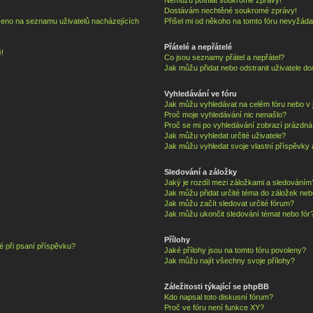
Dostávám nechtěné soukromé zprávy!
zeno na seznamu uživatelů nacházejících
Přišel mi od někoho na tomto fóru nevyžáda
Přátelé a nepřátelé
!
Co jsou seznamy přátel a nepřátel?
Jak můžu přidat nebo odstranit uživatele d
Vyhledávání ve fóru
Jak můžu vyhledávat na celém fóru nebo v j
Proč moje vyhledávání nic nenašlo?
Proč se mi po vyhledávání zobrazí prázdná
Jak můžu vyhledat určité uživatele?
Jak můžu vyhledat svoje vlastní příspěvky
Sledování a záložky
Jaký je rozdíl mezi záložkami a sledováním
Jak můžu přidat určité téma do záložek neb
Jak můžu začít sledovat určité fórum?
Jak můžu ukončit sledování témat nebo fór
Přílohy
é při psaní příspěvku?
Jaké přílohy jsou na tomto fóru povoleny?
Jak můžu najít všechny svoje přílohy?
Záležitosti týkající se phpBB
Kdo napsal toto diskusní fórum?
Proč ve fóru není funkce XY?