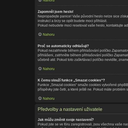
Nahoru
Zapomněl jsem heslo!
Nepropadejte panice! Vaše původní heslo nelze sice získat
instrukcí a brzy se opět budete moci přihlásit.
Pokud nebudete moci resetovat vaše heslo, kontaktujte adm
Nahoru
Proč se automaticky odhlašuji?
Pokud nezatrhnete během přihlašování políčko
Zapamatov
přihlášeni, zatrhněte během přihlašování políčko
Zapamato
učebně atd. Pokud toto zaškrtávací políčko nevidíte, znamen
Nahoru
K čemu slouží funkce „Smazat cookies“?
Funkce „Smazat cookies“ smaže cookies vytvořené phpBB fó
příspěvky jste četli, a které ještě ne. Pokud máte probl
Nahoru
Předvolby a nastavení uživatele
Jak můžu změnit svoje nastavení?
Pokud jste se ve fóru zaregistrovali, jsou všechna vaše na