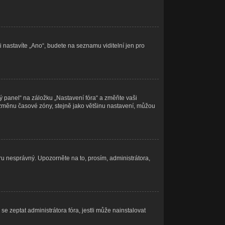
i nastavíte „Ano“, budete na seznamu viditelní jen pro
ý panel“ na záložku „Nastavení fóra“ a změňte vaši
 změnu časové zóny, stejně jako většinu nastavení, můžou
eru nesprávný. Upozorněte na to, prosím, administrátora,
e zeptat administrátora fóra, jestli může nainstalovat