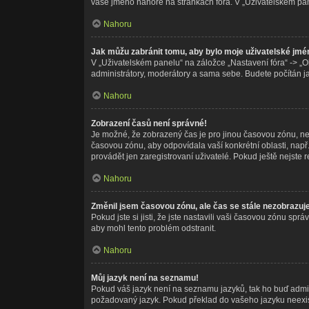
vaše jméno nahoře na stránkách fóra. V „Uživatelském pa
Nahoru
Jak můžu zabránit tomu, aby bylo moje uživatelské jmé
V „Uživatelském panelu“ na záložce „Nastavení fóra“ -> „
administrátory, moderátory a sama sebe. Budete počítán jak
Nahoru
Zobrazení časů není správné!
Je možné, že zobrazený čas je pro jinou časovou zónu, než
časovou zónu, aby odpovídala vaší konkrétní oblasti, nap
provádět jen zaregistrovaní uživatelé. Pokud ještě nejste re
Nahoru
Změnil jsem časovou zónu, ale čas se stále nezobrazuj
Pokud jste si jisti, že jste nastavili vaši časovou zónu s
aby mohl tento problém odstranit.
Nahoru
Můj jazyk není na seznamu!
Pokud váš jazyk není na seznamu jazyků, tak ho buď adminis
požadovaný jazyk. Pokud překlad do vašeho jazyku neexist