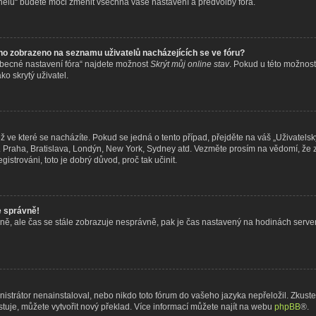
nelu“ budete moci změnit všechna vaše nastavení a předvolby fóra.
no zobrazeno na seznamu uživatelů nacházejících se ve fóru?
Obecné nastavení fóra“ najdete možnost
Skrýt můj online stav
. Pokud u této možnost
o skrytý uživatel.
 ve které se nacházíte. Pokud se jedná o tento případ, přejděte na váš „Uživatelsk
ř. Praha, Bratislava, Londýn, New York, Sydney atd. Vezměte prosím na vědomí, že
gistrováni, toto je dobrý důvod, proč tak učinit.
e správně!
právně, ale čas se stále zobrazuje nesprávně, pak je čas nastavený na hodinách serv
trátor nenainstaloval, nebo nikdo toto fórum do vašeho jazyka nepřeložil. Zkuste s
uje, můžete vytvořit nový překlad. Více informací můžete najít na webu
phpBB
®.