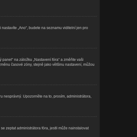
i nastavíte „Ano“, budete na seznamu viditelní jen pro
ý panel“ na záložku „Nastavení fóra“ a změňte vaši
 změnu časové zóny, stejně jako většinu nastavení, můžou
eru nesprávný. Upozorněte na to, prosím, administrátora,
e zeptat administrátora fóra, jestli může nainstalovat