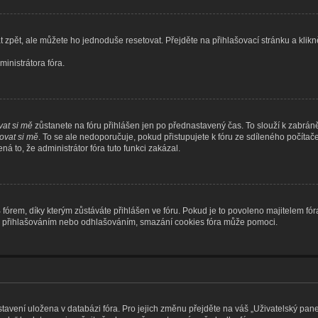
 zpět, ale můžete ho jednoduše resetovat. Přejděte na přihlašovací stránku a klik
inistrátora fóra.
at si mě
zůstanete na fóru přihlášen jen po přednastavený čas. To slouží k zabráně
vat si mě
. To se ale nedoporučuje, pokud přistupujete k fóru ze sdíleného počítač
á to, že administrátor fóra tuto funkci zakázal.
rem, díky kterým zůstáváte přihlášen ve fóru. Pokud je to povoleno majitelem fóra
ém s přihlašováním nebo odhlašováním, smazání cookies fóra může pomoci.
stavení uložena v databázi fóra. Pro jejich změnu přejděte na váš „Uživatelský pane