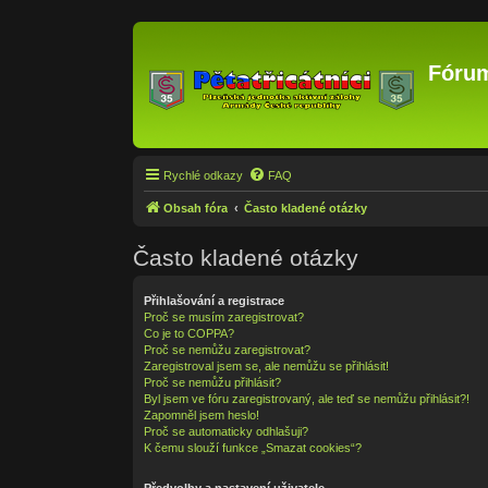
Fórum
Rychlé odkazy
FAQ
Obsah fóra
Často kladené otázky
Často kladené otázky
Přihlašování a registrace
Proč se musím zaregistrovat?
Co je to COPPA?
Proč se nemůžu zaregistrovat?
Zaregistroval jsem se, ale nemůžu se přihlásit!
Proč se nemůžu přihlásit?
Byl jsem ve fóru zaregistrovaný, ale teď se nemůžu přihlásit?!
Zapomněl jsem heslo!
Proč se automaticky odhlašuji?
K čemu slouží funkce „Smazat cookies“?
Předvolby a nastavení uživatele