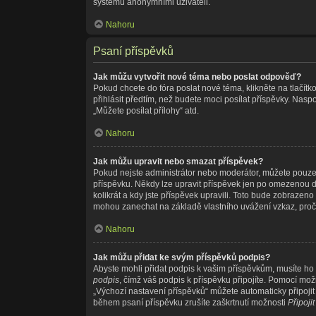
systému anonymními uživateli.
Nahoru
Psaní příspěvků
Jak můžu vytvořit nové téma nebo poslat odpověď?
Pokud chcete do fóra poslat nové téma, klikněte na tlačítk
přihlásit předtím, než budete moci posílat příspěvky. Nas
„Můžete posílat přílohy“ atd.
Nahoru
Jak můžu upravit nebo smazat příspěvek?
Pokud nejste administrátor nebo moderátor, můžete pouze u
příspěvku. Někdy lze upravit příspěvek jen po omezenou do
kolikrát a kdy jste příspěvek upravili. Toto bude zobrazen
mohou zanechat na základě vlastního uvážení vzkaz, proč
Nahoru
Jak můžu přidat ke svým příspěvků podpis?
Abyste mohli přidat podpis k vašim příspěvkům, musíte ho n
podpis
, čímž váš podpis k příspěvku připojíte. Pomocí mo
„Výchozí nastavení příspěvků“ můžete automaticky připoji
během psaní příspěvku zrušíte zaškrtnutí možnosti
Připoji