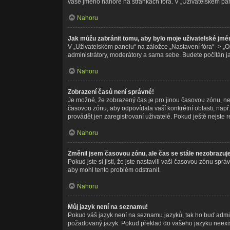
vaše jméno nahoře na stránkách fóra. V „Uživatelském pa
Nahoru
Jak můžu zabránit tomu, aby bylo moje uživatelské jmé
V „Uživatelském panelu“ na záložce „Nastavení fóra“ -> „
administrátory, moderátory a sama sebe. Budete počítán jak
Nahoru
Zobrazení časů není správné!
Je možné, že zobrazený čas je pro jinou časovou zónu, než
časovou zónu, aby odpovídala vaší konkrétní oblasti, nap
provádět jen zaregistrovaní uživatelé. Pokud ještě nejste re
Nahoru
Změnil jsem časovou zónu, ale čas se stále nezobrazuj
Pokud jste si jisti, že jste nastavili vaši časovou zónu s
aby mohl tento problém odstranit.
Nahoru
Můj jazyk není na seznamu!
Pokud váš jazyk není na seznamu jazyků, tak ho buď adminis
požadovaný jazyk. Pokud překlad do vašeho jazyku neexist