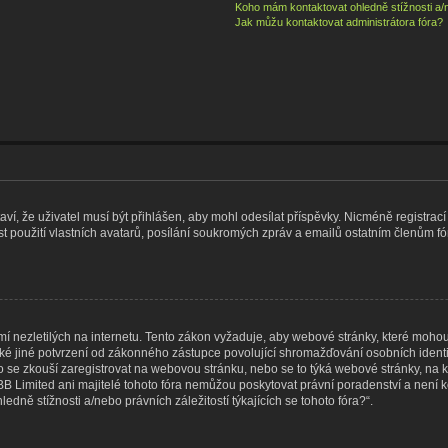
Koho mám kontaktovat ohledně stížnosti a/ne
Jak můžu kontaktovat administrátora fóra?
taví, že uživatel musí být přihlášen, aby mohl odesílat příspěvky. Nicméně registrací
 použití vlastních avatarů, posílání soukromých zpráv a emailů ostatním členům fór
 nezletilých na internetu. Tento zákon vyžaduje, aby webové stránky, které moho
ké jiné potvrzení od zákonného zástupce povolující shromažďování osobních identif
, kdo se zkouší zaregistrovat na webovou stránku, nebo se to týká webové stránky, na 
 Limited ani majitelé tohoto fóra nemůžou poskytovat právní poradenství a není k
ně stížnosti a/nebo právních záležitostí týkajících se tohoto fóra?“.