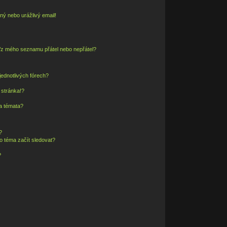
ný nebo urážlivý email!
o/z mého seznamu přátel nebo nepřátel?
ednotlivých fórech?
 stránka!?
 a témata?
?
o téma začít sledovat?
?