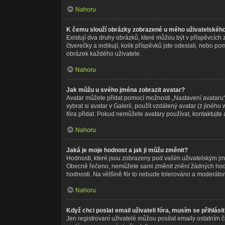
Nahoru
K čemu slouží obrázky zobrazené u mého uživatelskéh
Existují dva druhy obrázků, které můžou být v příspěvcích
čtverečky a indikují, kolik příspěvků jste odeslali, nebo p
obrázek každého uživatele.
Nahoru
Jak můžu u svého jména zobrazit avatar?
Avatar můžete přidat pomocí možnosti „Nastavení avataru“,
vybrat si avatar v Galerii, použít vzdálený avatar (z jinéh
fóra přidat. Pokud nemůžete avatary používat, kontaktujte 
Nahoru
Jaká je moje hodnost a jak ji můžu změnit?
Hodnosti, které jsou zobrazeny pod vaším uživatelským jméne
Obecně řečeno, nemůžete sami změnit znění žádných hodnos
hodnosti. Na většině fór to nebude tolerováno a moderátor
Nahoru
Když chci poslat email uživateli fóra, musím se přihlási
Jen registrovaní uživatelé můžou posílat emaily ostatním č