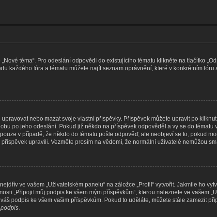
o „Nové téma“. Pro odeslání odpovědi do existujícího tématu klikněte na tlačítko „
podu každého fóra a tématu můžete najít seznam oprávnění, které v konkrétním fóru 
pravovat nebo mazat svoje vlastní příspěvky. Příspěvek můžete upravit po kliknutí n
bu po jeho odeslání. Pokud již někdo na příspěvek odpověděl a vy se do tématu vrá
o pouze v případě, že někdo do tématu pošle odpověď, ale neobjeví se to, pokud mod
 příspěvek upravili. Vezměte prosím na vědomí, že normální uživatelé nemůžou s
ejdřív ve vašem „Uživatelském panelu“ na záložce „Profil“ vytvořit. Jakmile ho vytv
žnosti „Připojit můj podpis ke všem mým příspěvkům“, kterou naleznete ve vašem „U
t váš podpis ke všem vašim příspěvkům. Pokud to uděláte, můžete stále zamezit při
t podpis
.