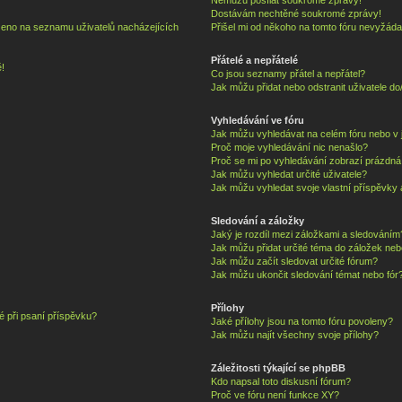
Dostávám nechtěné soukromé zprávy!
zeno na seznamu uživatelů nacházejících
Přišel mi od někoho na tomto fóru nevyžáda
Přátelé a nepřátelé
!
Co jsou seznamy přátel a nepřátel?
Jak můžu přidat nebo odstranit uživatele d
Vyhledávání ve fóru
Jak můžu vyhledávat na celém fóru nebo v j
Proč moje vyhledávání nic nenašlo?
Proč se mi po vyhledávání zobrazí prázdná
Jak můžu vyhledat určité uživatele?
Jak můžu vyhledat svoje vlastní příspěvky
Sledování a záložky
Jaký je rozdíl mezi záložkami a sledováním
Jak můžu přidat určité téma do záložek neb
Jak můžu začít sledovat určité fórum?
Jak můžu ukončit sledování témat nebo fór
Přílohy
é při psaní příspěvku?
Jaké přílohy jsou na tomto fóru povoleny?
Jak můžu najít všechny svoje přílohy?
Záležitosti týkající se phpBB
Kdo napsal toto diskusní fórum?
Proč ve fóru není funkce XY?