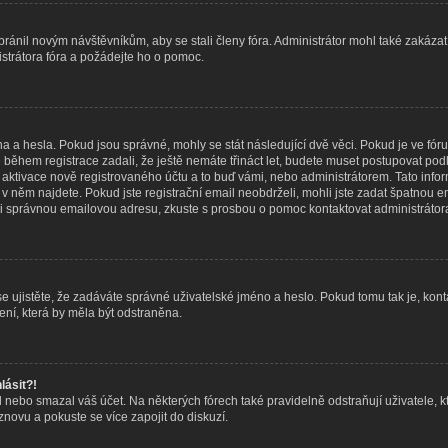
abránil novým návštěvníkům, aby se stali členy fóra. Administrátor mohl také zakáz
istrátora fóra a požádejte ho o pomoc.
na a hesla. Pokud jsou správné, mohly se stát následující dvě věci. Pokud je ve f
během registrace zadali, že ještě nemáte třináct let, budete muset postupovat podle
 aktivace nově registrovaného účtu a to buď vámi, nebo administrátorem. Tato inf
eré v něm najdete. Pokud jste registrační email neobdrželi, mohli jste zadat špatno
adali správnou emailovou adresu, zkuste s prosbou o pomoc kontaktovat administrátora
 ujistěte, že zadáváte správné uživatelské jméno a heslo. Pokud tomu tak je, kontaktu
ní, která by měla být odstraněna.
lásit?!
nebo smazal váš účet. Na některých fórech také pravidelně odstraňují uživatele, k
 znovu a pokuste se více zapojit do diskuzí.