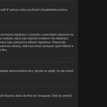
at vaši IP adresu nebo používání uživatelského jména,
óru povolena registrace v souladu s americkým zákonem na
 instrukcí, které jste obdrželi emailem. Na některých
ormace byla zobrazena během registrace. Pokud jste
u emailovou adresu, nebo byl email zachycen spam filtrem a
 fóra.
jte administrátora fóra, abyste se ujistili, že jste nebyli
teří dlouhou dobu do fóra nic nenapsali, čímž se zmenší