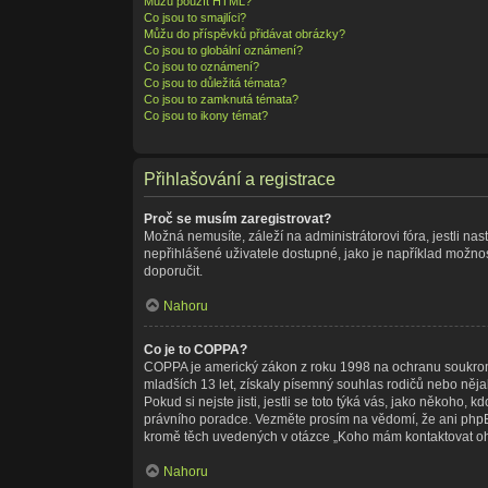
Můžu použít HTML?
Co jsou to smajlíci?
Můžu do příspěvků přidávat obrázky?
Co jsou to globální oznámení?
Co jsou to oznámení?
Co jsou to důležitá témata?
Co jsou to zamknutá témata?
Co jsou to ikony témat?
Přihlašování a registrace
Proč se musím zaregistrovat?
Možná nemusíte, záleží na administrátorovi fóra, jestli nas
nepřihlášené uživatele dostupné, jako je například možnost
doporučit.
Nahoru
Co je to COPPA?
COPPA je americký zákon z roku 1998 na ochranu soukromí
mladších 13 let, získaly písemný souhlas rodičů nebo něja
Pokud si nejste jisti, jestli se toto týká vás, jako někoho
právního poradce. Vezměte prosím na vědomí, že ani phpBB
kromě těch uvedených v otázce „Koho mám kontaktovat ohled
Nahoru