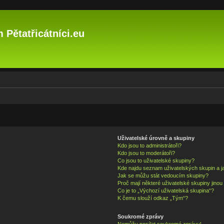
 Pětatřicátníci.eu
Uživatelské úrovně a skupiny
Kdo jsou to administrátoři?
Kdo jsou to moderátoři?
Co jsou to uživatelské skupiny?
Kde najdu seznam uživatelských skupin a j
Jak se můžu stát vedoucím skupiny?
Proč mají některé uživatelské skupiny jinou
Co je to „Výchozí uživatelská skupina“?
K čemu slouží odkaz „Tým“?
Soukromé zprávy
Nemůžu posílat soukromé zprávy!