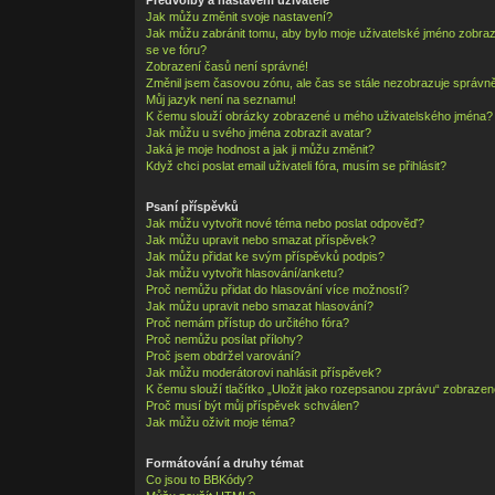
Jak můžu změnit svoje nastavení?
Jak můžu zabránit tomu, aby bylo moje uživatelské jméno zobra
se ve fóru?
Zobrazení časů není správné!
Změnil jsem časovou zónu, ale čas se stále nezobrazuje správně
Můj jazyk není na seznamu!
K čemu slouží obrázky zobrazené u mého uživatelského jména?
Jak můžu u svého jména zobrazit avatar?
Jaká je moje hodnost a jak ji můžu změnit?
Když chci poslat email uživateli fóra, musím se přihlásit?
Psaní příspěvků
Jak můžu vytvořit nové téma nebo poslat odpověď?
Jak můžu upravit nebo smazat příspěvek?
Jak můžu přidat ke svým příspěvků podpis?
Jak můžu vytvořit hlasování/anketu?
Proč nemůžu přidat do hlasování více možností?
Jak můžu upravit nebo smazat hlasování?
Proč nemám přístup do určitého fóra?
Proč nemůžu posílat přílohy?
Proč jsem obdržel varování?
Jak můžu moderátorovi nahlásit příspěvek?
K čemu slouží tlačítko „Uložit jako rozepsanou zprávu“ zobrazen
Proč musí být můj příspěvek schválen?
Jak můžu oživit moje téma?
Formátování a druhy témat
Co jsou to BBKódy?