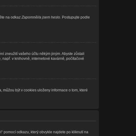
něte na odkaz
Zapomněl/a jsem heslo
. Postupujte podle
ní zneužití vašeho účtu někým jiným. Abyste zůstali
e, např. v knihovně, internetové kavárně, počítačové
, můžou být v cookies uloženy informace o tom, které
l“ pomocí odkazu, který obvykle najdete po kliknutí na