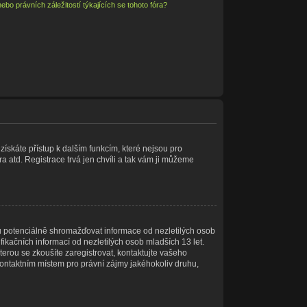
bo právních záležitostí týkajících se tohoto fóra?
 získáte přístup k dalším funkcím, které nejsou pro
a atd. Registrace trvá jen chvíli a tak vám ji můžeme
u potenciálně shromažďovat informace od nezletilých osob
ikačních informací od nezletilých osob mladších 13 let.
kterou se zkoušíte zaregistrovat, kontaktujte vašeho
ontaktním místem pro právní zájmy jakéhokoliv druhu,