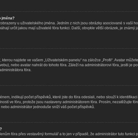
o jména?
 zobrazeny u uživatelského jména. Jedním z nich jsou obrázky asociované s vaší hod
omáhají určit jakou mají uživatelé fóra funkci. Další, obvykle větší obrázek, je znám
 kterou najdete ve vašem „Uživatelském panelu“ na záložce „Profil“. Avatar můžete 
o webu), nebo avatar nahrát do tohoto fóra. Záleží na administrátorovi fóra, jestli j
administrátora fóra.
m, indikují počet příspěvků, které jste do fóra odeslali, nebo slouží k identifikaci
tí ve fóru, protože jsou nastaveny administrátorem fóra. Prosím, nezatěžujte fór
 nebo administrátor jednoduše sníží váš počet příspěvků.
t?
lenům fóra přes vestavěný formulář a to jen v případě, že administrátor tuto funkci 