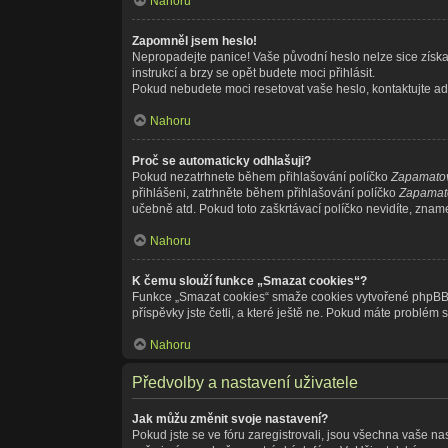
Nahoru
Zapomněl jsem heslo!
Nepropadejte panice! Vaše původní heslo nelze sice získat
instrukcí a brzy se opět budete moci přihlásit.
Pokud nebudete moci resetovat vaše heslo, kontaktujte adm
Nahoru
Proč se automaticky odhlašuji?
Pokud nezatrhnete během přihlašování políčko
Zapamatov
přihlášeni, zatrhněte během přihlašování políčko
Zapamato
učebně atd. Pokud toto zaškrtávací políčko nevidíte, znamen
Nahoru
K čemu slouží funkce „Smazat cookies“?
Funkce „Smazat cookies“ smaže cookies vytvořené phpBB fó
příspěvky jste četli, a které ještě ne. Pokud máte probl
Nahoru
Předvolby a nastavení uživatele
Jak můžu změnit svoje nastavení?
Pokud jste se ve fóru zaregistrovali, jsou všechna vaše na