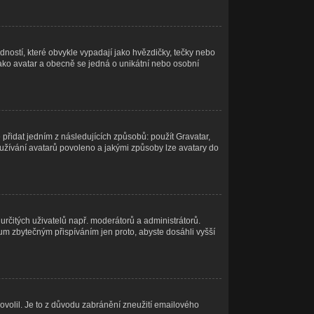
ností, které obvykle vypadají jako hvězdičky, tečky nebo
ý jako avatar a obecně se jedná o unikátní nebo osobní
přidat jedním z následujících způsobů: použít Gravatar,
e používání avatarů povoleno a jakými způsoby lze avatary do
 určitých uživatelů např. moderátorů a administrátorů.
um zbytečným přispíváním jen proto, abyste dosáhli vyšší
povolil. Je to z důvodu zabránění zneužití emailového