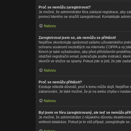
Proč se nemůžu zaregistrovat?
Je možné, že administrátor fóra zakázal registrace, aby z
pomocí kterého se snažíš zaregistrovat. Kontaktujte admin
Nahoru
Zaregistroval jsem se, ale nemůžu se přihlásit!
Nejdříve zkontrolujte správnost vašeho uživatelského jmé
ochranu soukromí nezletilých na internetu COPPA a vy jste 
fórech je také vyžadováno, aby před přihlášením proběhla
obdrželi registrační email, pokračujte podle instrukcí, kt
skončil ve složce se spamy. Pokud jste si jistí, že jste z
Nahoru
Proč se nemůžu přihlásit?
Existuje několik důvodů, proč k tomu může dojít. Nejdříve se
zabanováni. Je také možné, že je na webu chyba v nastave
Nahoru
Byl jsem ve fóru zaregistrovaný, ale teď se nemůžu přih
Je možné, že administrátor z nějakého důvodu deaktivoval 
velikost databáze. Pokud je to váš případ, zaregistrujte se