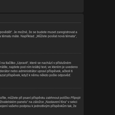
Odpovědět“. Je možné, že se budete muset zaregistrovat a
a tématu máte. Například: „Můžete posílat nová témata“,
a tlačítko „Upravit“, které se nachází v příslušném
títe, najdete pod ním krátký text, ve kterém je uvedeno
erátor nebo administrátor upraví příspěvek, ačkoli ti
mazat příspěvek, když k němu někdo pošle odpověď.
oříte, můžete při psaní příspěvku zatrhnout políčko
Připojit
živatelském panelu“ na záložce „Nastavení fóra“ v sekci
pojení vašeho podpisu k jednotlivým příspěvkům tak, že