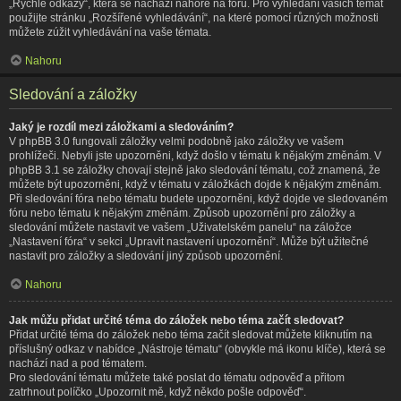
„Rychlé odkazy“, která se nachází nahoře na fóru. Pro vyhledání vašich témat
použijte stránku „Rozšířené vyhledávání“, na které pomocí různých možnosti
můžete zúžit vyhledávání na vaše témata.
Nahoru
Sledování a záložky
Jaký je rozdíl mezi záložkami a sledováním?
V phpBB 3.0 fungovali záložky velmi podobně jako záložky ve vašem
prohlížeči. Nebyli jste upozorněni, když došlo v tématu k nějakým změnám. V
phpBB 3.1 se záložky chovají stejně jako sledování tématu, což znamená, že
můžete být upozorněni, když v tématu v záložkách dojde k nějakým změnám.
Při sledování fóra nebo tématu budete upozorněni, když dojde ve sledovaném
fóru nebo tématu k nějakým změnám. Způsob upozornění pro záložky a
sledování můžete nastavit ve vašem „Uživatelském panelu“ na záložce
„Nastavení fóra“ v sekci „Upravit nastavení upozornění“. Může být užitečné
nastavit pro záložky a sledování jiný způsob upozornění.
Nahoru
Jak můžu přidat určité téma do záložek nebo téma začít sledovat?
Přidat určité téma do záložek nebo téma začít sledovat můžete kliknutím na
příslušný odkaz v nabídce „Nástroje tématu“ (obvykle má ikonu klíče), která se
nachází nad a pod tématem.
Pro sledování tématu můžete také poslat do tématu odpověď a přitom
zatrhnout políčko „Upozornit mě, když někdo pošle odpověď“.