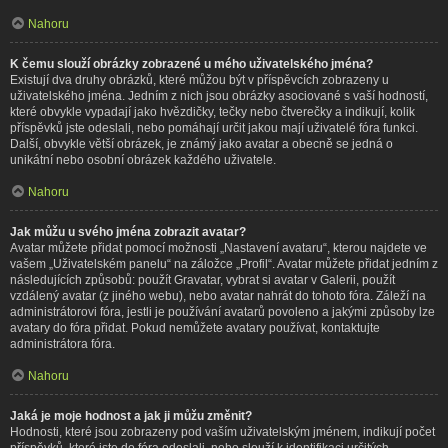
Nahoru
K čemu slouží obrázky zobrazené u mého uživatelského jména?
Existují dva druhy obrázků, které můžou být v příspěvcích zobrazeny u
uživatelského jména. Jedním z nich jsou obrázky asociované s vaší hodností,
které obvykle vypadají jako hvězdičky, tečky nebo čtverečky a indikují, kolik
příspěvků jste odeslali, nebo pomáhají určit jakou mají uživatelé fóra funkci.
Další, obvykle větší obrázek, je známý jako avatar a obecně se jedná o
unikátní nebo osobní obrázek každého uživatele.
Nahoru
Jak můžu u svého jména zobrazit avatar?
Avatar můžete přidat pomocí možnosti „Nastavení avataru“, kterou najdete ve
vašem „Uživatelském panelu“ na záložce „Profil“. Avatar můžete přidat jedním z
následujících způsobů: použít Gravatar, vybrat si avatar v Galerii, použít
vzdálený avatar (z jiného webu), nebo avatar nahrát do tohoto fóra. Záleží na
administrátorovi fóra, jestli je používání avatarů povoleno a jakými způsoby lze
avatary do fóra přidat. Pokud nemůžete avatary používat, kontaktujte
administrátora fóra.
Nahoru
Jaká je moje hodnost a jak ji můžu změnit?
Hodnosti, které jsou zobrazeny pod vaším uživatelským jménem, indikují počet
příspěvků, které jste do fóra odeslali, nebo slouží k identifikaci určitých