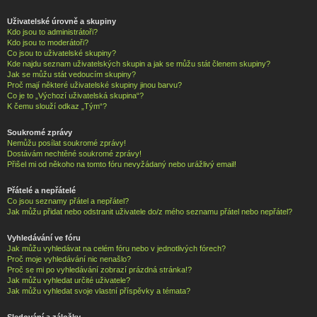
Uživatelské úrovně a skupiny
Kdo jsou to administrátoři?
Kdo jsou to moderátoři?
Co jsou to uživatelské skupiny?
Kde najdu seznam uživatelských skupin a jak se můžu stát členem skupiny?
Jak se můžu stát vedoucím skupiny?
Proč mají některé uživatelské skupiny jinou barvu?
Co je to „Výchozí uživatelská skupina“?
K čemu slouží odkaz „Tým“?
Soukromé zprávy
Nemůžu posílat soukromé zprávy!
Dostávám nechtěné soukromé zprávy!
Přišel mi od někoho na tomto fóru nevyžádaný nebo urážlivý email!
Přátelé a nepřátelé
Co jsou seznamy přátel a nepřátel?
Jak můžu přidat nebo odstranit uživatele do/z mého seznamu přátel nebo nepřátel?
Vyhledávání ve fóru
Jak můžu vyhledávat na celém fóru nebo v jednotlivých fórech?
Proč moje vyhledávání nic nenašlo?
Proč se mi po vyhledávání zobrazí prázdná stránka!?
Jak můžu vyhledat určité uživatele?
Jak můžu vyhledat svoje vlastní příspěvky a témata?
Sledování a záložky