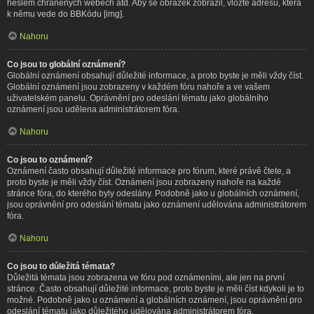
heslem chráněných webech atd. Aby se obrázek zobrazil, vložte adresu, která
k němu vede do BBKódu [img].
Nahoru
Co jsou to globální oznámení?
Globální oznámení obsahují důležité informace, a proto byste je měli vždy číst.
Globální oznámení jsou zobrazeny v každém fóru nahoře a ve vašem
uživatelském panelu. Oprávnění pro odeslání tématu jako globálního
oznámení jsou udělena administrátorem fóra.
Nahoru
Co jsou to oznámení?
Oznámení často obsahují důležité informace pro fórum, které právě čtete, a
proto byste je měli vždy číst. Oznámení jsou zobrazeny nahoře na každé
stránce fóra, do kterého byly odeslány. Podobně jako u globálních oznámení,
jsou oprávnění pro odeslání tématu jako oznámení udělována administrátorem
fóra.
Nahoru
Co jsou to důležitá témata?
Důležitá témata jsou zobrazena ve fóru pod oznámeními, ale jen na první
stránce. Často obsahují důležité informace, proto byste je měli číst kdykoli je to
možné. Podobně jako u oznámení a globálních oznámení, jsou oprávnění pro
odeslání tématu jako důležitého udělována administrátorem fóra.