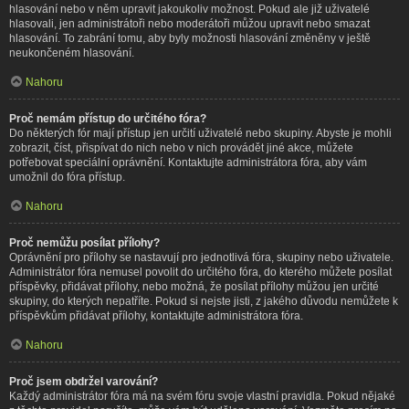
hlasování nebo v něm upravit jakoukoliv možnost. Pokud ale již uživatelé
hlasovali, jen administrátoři nebo moderátoři můžou upravit nebo smazat
hlasování. To zabrání tomu, aby byly možnosti hlasování změněny v ještě
neukončeném hlasování.
Nahoru
Proč nemám přístup do určitého fóra?
Do některých fór mají přístup jen určití uživatelé nebo skupiny. Abyste je mohli
zobrazit, číst, přispívat do nich nebo v nich provádět jiné akce, můžete
potřebovat speciální oprávnění. Kontaktujte administrátora fóra, aby vám
umožnil do fóra přístup.
Nahoru
Proč nemůžu posílat přílohy?
Oprávnění pro přílohy se nastavují pro jednotlivá fóra, skupiny nebo uživatele.
Administrátor fóra nemusel povolit do určitého fóra, do kterého můžete posílat
příspěvky, přidávat přílohy, nebo možná, že posílat přílohy můžou jen určité
skupiny, do kterých nepatříte. Pokud si nejste jisti, z jakého důvodu nemůžete k
příspěvkům přidávat přílohy, kontaktujte administrátora fóra.
Nahoru
Proč jsem obdržel varování?
Každý administrátor fóra má na svém fóru svoje vlastní pravidla. Pokud nějaké