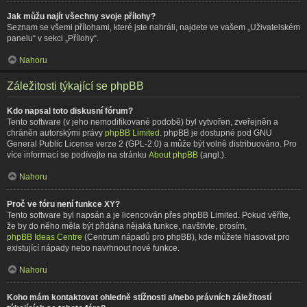
Jak můžu najít všechny svoje přílohy?
Seznam se všemi přílohami, které jste nahráli, najdete ve vašem „Uživatelském
panelu“ v sekci „Přílohy“.
Nahoru
Záležitosti týkající se phpBB
Kdo napsal toto diskusní fórum?
Tento software (v jeho nemodifikované podobě) byl vytvořen, zveřejněn a
chráněn autorskými právy
phpBB Limited
. phpBB je dostupné pod GNU
General Public License verze 2 (GPL-2.0) a může být volně distribuováno. Pro
více informací se podívejte na stránku
About phpBB
(angl.).
Nahoru
Proč ve fóru není funkce XY?
Tento software byl napsán a je licencován přes phpBB Limited. Pokud věříte,
že by do něho měla být přidána nějaká funkce, navštivte, prosím,
phpBB Ideas Centre
(Centrum nápadů pro phpBB), kde můžete hlasovat pro
existující nápady nebo navrhnout nové funkce.
Nahoru
Koho mám kontaktovat ohledně stížnosti a/nebo právních záležitostí