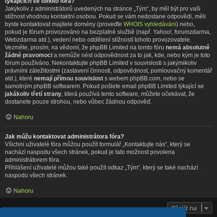
týkajících se tohoto fóra?
Jakýkoliv z administrátorů uvedených na stránce „Tým“, by měl být pro vaši
stížnost vhodnou kontaktní osobou. Pokud se vám nedostane odpovědi, měli
byste kontaktovat majitele domény (proveďte
WHOIS vyhledávání
) nebo,
pokud je fórum provozováno na bezplatné službě (např. Yahoo!, forumzdarma,
Webzdarma atd.), vedení nebo oddělení stížností tohoto provozovatele.
Vezměte, prosím, na vědomí, že phpBB Limited na tomto fóru
nemá absolutně
žádné pravomoci
a nemůže nést odpovědnost za to jak, kde, nebo kým je toto
fórum používáno. Nekontaktujte phpBB Limited v souvislosti s jakýmikoliv
právními záležitostmi (zastavení činnosti, odpovědnost, pomlouvačný komentář
atd.), které
nemají přímou souvislost
s webem phpBB.com, nebo se
samotným phpBB softwarem. Pokud pošlete email phpBB Limited týkající se
jakákoliv třetí strany
, která používá tento software, můžete očekávat, že
dostanete pouze strohou, nebo vůbec žádnou odpověď.
Nahoru
Jak můžu kontaktovat administrátora fóra?
Všichni uživatelé fóra můžou použít formulář „Kontaktujte nás“, který se
nachází naspodu všech stránek, pokud je tato možnost povolena
administrátorem fóra.
Přihlášení uživatelé můžou také použít odkaz „Tým“, který se také nachází
naspodu všech stránek.
Nahoru
Přejít na