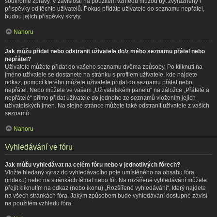
soukromé zprávy. V závislosti na použitém vzhledu můžou být zvýrazněny i
příspěvky od těchto uživatelů. Pokud přidáte uživatele do seznamu nepřátel,
budou jejich příspěvky skryty.
Nahoru
Jak můžu přidat nebo odstranit uživatele do/z mého seznamu přátel nebo
nepřátel?
Uživatele můžete přidat do vašeho seznamu dvěma způsoby. Po kliknutí na
jméno uživatele se dostanete na stránku s profilem uživatele, kde najdete
odkaz, pomocí kterého můžete uživatele přidat do seznamu přátel nebo
nepřátel. Nebo můžete ve vašem „Uživatelském panelu“ na záložce „Přátelé a
nepřátelé“ přímo přidat uživatele do jednoho ze seznamů vložením jejich
uživatelských jmen. Na stejné stránce můžete také odstranit uživatele z vašich
seznamů.
Nahoru
Vyhledávání ve fóru
Jak můžu vyhledávat na celém fóru nebo v jednotlivých fórech?
Vložte hledaný výraz do vyhledávacího pole umístěného na obsahu fóra
(indexu) nebo na stránkách témat nebo fór. Na rozšířené vyhledávání můžete
přejít kliknutím na odkaz (nebo ikonu) „Rozšířené vyhledávání“, který najdete
na všech stránkách fóra. Jakým způsobem bude vyhledávání dostupné závisí
na použitém vzhledu fóra.