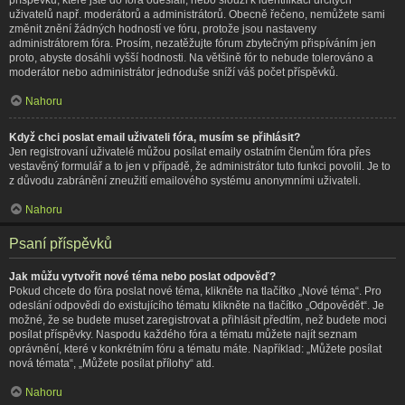
uživatelů např. moderátorů a administrátorů. Obecně řečeno, nemůžete sami
změnit znění žádných hodností ve fóru, protože jsou nastaveny
administrátorem fóra. Prosím, nezatěžujte fórum zbytečným přispíváním jen
proto, abyste dosáhli vyšší hodnosti. Na většině fór to nebude tolerováno a
moderátor nebo administrátor jednoduše sníží váš počet příspěvků.
Nahoru
Když chci poslat email uživateli fóra, musím se přihlásit?
Jen registrovaní uživatelé můžou posílat emaily ostatním členům fóra přes
vestavěný formulář a to jen v případě, že administrátor tuto funkci povolil. Je to
z důvodu zabránění zneužití emailového systému anonymními uživateli.
Nahoru
Psaní příspěvků
Jak můžu vytvořit nové téma nebo poslat odpověď?
Pokud chcete do fóra poslat nové téma, klikněte na tlačítko „Nové téma“. Pro
odeslání odpovědi do existujícího tématu klikněte na tlačítko „Odpovědět“. Je
možné, že se budete muset zaregistrovat a přihlásit předtím, než budete moci
posílat příspěvky. Naspodu každého fóra a tématu můžete najít seznam
oprávnění, které v konkrétním fóru a tématu máte. Například: „Můžete posílat
nová témata“, „Můžete posílat přílohy“ atd.
Nahoru