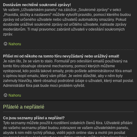
Dostávám nechtěné soukromé zprávy!
Ve vašem „Uživatelském panelu“ na záložce „Soukromé zprávy“ v sekci
„Pravidla, složky a nastavení“ můžete vytvořit pravidlo, pomocí kterého budou
zprávy od určeného uživatele nebo uživatelů automaticky smazány. Pokud
dostáváte urážlivé soukromé zprávy od určitého uživatele, nahlaste zprávy
moderátorům. Ti mají pravomoc zabránit uživateli v odesílání soukromých
zpráv.
Nahoru
Přišel mi od někoho na tomto fóru nevyžádaný nebo urážlivý email!
Je nám líto, že se vám to stalo. Formulář pro odesílání emailů používaný na
tomto fóru obsahuje obranné mechanismy, pomocí kterých můžeme
vystopovat, kdo posílá takové emaily, proto pošlete administrátorovi fóra email
s úplnou kopií emailu, který vám přišel. Je velmi důležité, aby v něm byly
zahrnuty hlavičky, které obsahují podrobné údaje o uživateli, který email poslal.
Administrátor fóra pak bude moci problém vyřešit.
Nahoru
Přátelé a nepřátelé
Co jsou seznamy přátel a nepřátel?
Tyto seznamy můžete použít k rozdělení ostatních členů fóra. Uživatelé přidáni
do vašeho seznamu přátel budou zobrazeni ve vašem uživatelském panelu,
abyste k nim měli rychlý přístup, viděli jejich online stav a mohli jim posílat