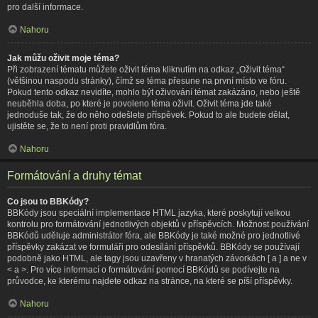
pro další informace.
Nahoru
Jak můžu oživit moje téma?
Při zobrazení tématu můžete oživit téma kliknutím na odkaz „Oživit téma“
(většinou naspodu stránky), čímž se téma přesune na první místo ve fóru.
Pokud tento odkaz nevidíte, mohlo být oživování témat zakázáno, nebo ještě
neuběhla doba, po které je povoleno téma oživit. Oživit téma jde také
jednoduše tak, že do něho odešlete příspěvek. Pokud to ale budete dělat,
ujistěte se, že to není proti pravidlům fóra.
Nahoru
Formátování a druhy témat
Co jsou to BBKódy?
BBKódy jsou speciální implementace HTML jazyka, které poskytují velkou
kontrolu pro formátování jednotlivých objektů v příspěvcích. Možnost používání
BBKódů uděluje administrátor fóra, ale BBKódy je také možné pro jednotlivé
příspěvky zakázat ve formuláři pro odesílání příspěvků. BBKódy se používají
podobně jako HTML, ale tagy jsou uzavřeny v hranatých závorkách [ a ] a ne v
< a >. Pro více informací o formátování pomocí BBKódů se podívejte na
průvodce, ke kterému najdete odkaz na stránce, na které se píší příspěvky.
Nahoru