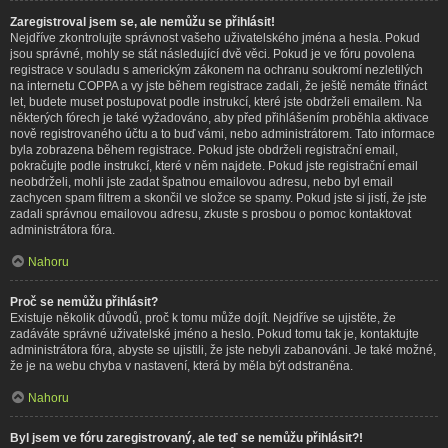
Zaregistroval jsem se, ale nemůžu se přihlásit!
Nejdříve zkontrolujte správnost vašeho uživatelského jména a hesla. Pokud
jsou správné, mohly se stát následující dvě věci. Pokud je ve fóru povolena
registrace v souladu s americkým zákonem na ochranu soukromí nezletilých
na internetu COPPA a vy jste během registrace zadali, že ještě nemáte třináct
let, budete muset postupovat podle instrukcí, které jste obdrželi emailem. Na
některých fórech je také vyžadováno, aby před přihlášením proběhla aktivace
nově registrovaného účtu a to buď vámi, nebo administrátorem. Tato informace
byla zobrazena během registrace. Pokud jste obdrželi registrační email,
pokračujte podle instrukcí, které v něm najdete. Pokud jste registrační email
neobdrželi, mohli jste zadat špatnou emailovou adresu, nebo byl email
zachycen spam filtrem a skončil ve složce se spamy. Pokud jste si jistí, že jste
zadali správnou emailovou adresu, zkuste s prosbou o pomoc kontaktovat
administrátora fóra.
Nahoru
Proč se nemůžu přihlásit?
Existuje několik důvodů, proč k tomu může dojít. Nejdříve se ujistěte, že
zadáváte správné uživatelské jméno a heslo. Pokud tomu tak je, kontaktujte
administrátora fóra, abyste se ujistili, že jste nebyli zabanováni. Je také možné,
že je na webu chyba v nastavení, která by měla být odstraněna.
Nahoru
Byl jsem ve fóru zaregistrovaný, ale teď se nemůžu přihlásit?!