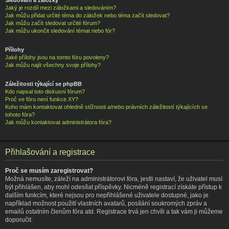
Jaký je rozdíl mezi záložkami a sledováním?
Jak můžu přidat určité téma do záložek nebo téma začít sledovat?
Jak můžu začít sledovat určité fórum?
Jak můžu ukončit sledování témat nebo fór?
Přílohy
Jaké přílohy jsou na tomto fóru povoleny?
Jak můžu najít všechny svoje přílohy?
Záležitosti týkající se phpBB
Kdo napsal toto diskusní fórum?
Proč ve fóru není funkce XY?
Koho mám kontaktovat ohledně stížnosti a/nebo právních záležitostí týkajících se
tohoto fóra?
Jak můžu kontaktovat administrátora fóra?
Přihlašování a registrace
Proč se musím zaregistrovat?
Možná nemusíte, záleží na administrátorovi fóra, jestli nastaví, že uživatel musí
být přihlášen, aby mohl odesílat příspěvky. Nicméně registrací získáte přístup k
dalším funkcím, které nejsou pro nepřihlášené uživatele dostupné, jako je
například možnost použití vlastních avatarů, posílání soukromých zpráv a
emailů ostatním členům fóra atd. Registrace trvá jen chvíli a tak vám ji můžeme
doporučit.