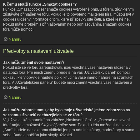
K čemu slouží funkce „Smazat cookies“?
Funkce „Smazat cookies“ smaže cookies vytvořené phpBB fórem, díky kterým
zůstáváte přihlášen ve fóru. Pokud je to povoleno majitelem fóra, můžou být v
cookies uloženy informace o tom, které příspěvky jste četli, a které ještě ne.
Pokud máte problém s přihlašováním nebo odhlašováním, smazání cookies
fóra může pomoci.
Nahoru
Předvolby a nastavení uživatele
Jak můžu změnit svoje nastavení?
Pokud jste se ve fóru zaregistrovali, jsou všechna vaše nastavení uložena v
databázi fóra. Pro jejich změnu přejděte na váš „Uživatelský panel“ pomocí
odkazu, který obvykle najdete po kliknutí na vaše jméno nahoře na stránkách
fóra. V „Uživatelském panelu“ budete moci změnit všechna vaše nastavení a
předvolby fóra.
Nahoru
Jak můžu zabránit tomu, aby bylo moje uživatelské jméno zobrazeno na
seznamu uživatelů nacházejících se ve fóru?
V „Uživatelském panelu“ na záložce „Nastavení fóra“ -> „Obecné nastavení
fóra“ najdete možnost
Skrýt můj online stav
. Pokud u této možnosti nastavíte
„Ano“, budete na seznamu viditelní jen pro administrátory, moderátory a sama
sebe. Budete počítán jako skrytý uživatel.