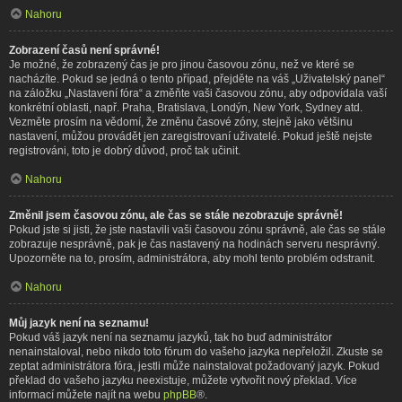
Nahoru
Zobrazení časů není správné!
Je možné, že zobrazený čas je pro jinou časovou zónu, než ve které se
nacházíte. Pokud se jedná o tento případ, přejděte na váš „Uživatelský panel“
na záložku „Nastavení fóra“ a změňte vaši časovou zónu, aby odpovídala vaší
konkrétní oblasti, např. Praha, Bratislava, Londýn, New York, Sydney atd.
Vezměte prosím na vědomí, že změnu časové zóny, stejně jako většinu
nastavení, můžou provádět jen zaregistrovaní uživatelé. Pokud ještě nejste
registrováni, toto je dobrý důvod, proč tak učinit.
Nahoru
Změnil jsem časovou zónu, ale čas se stále nezobrazuje správně!
Pokud jste si jisti, že jste nastavili vaši časovou zónu správně, ale čas se stále
zobrazuje nesprávně, pak je čas nastavený na hodinách serveru nesprávný.
Upozorněte na to, prosím, administrátora, aby mohl tento problém odstranit.
Nahoru
Můj jazyk není na seznamu!
Pokud váš jazyk není na seznamu jazyků, tak ho buď administrátor
nenainstaloval, nebo nikdo toto fórum do vašeho jazyka nepřeložil. Zkuste se
zeptat administrátora fóra, jestli může nainstalovat požadovaný jazyk. Pokud
překlad do vašeho jazyku neexistuje, můžete vytvořit nový překlad. Více
informací můžete najít na webu
phpBB
®.