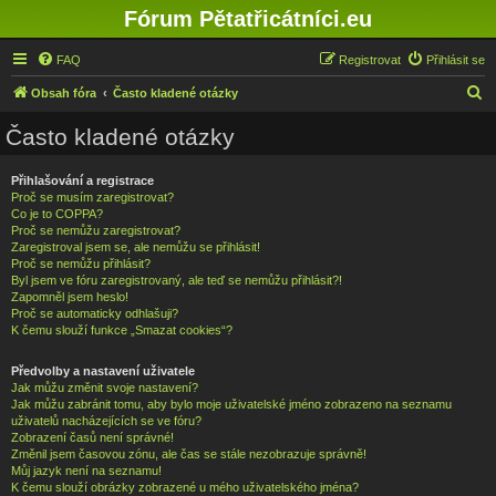
Fórum Pětatřicátníci.eu
FAQ
Registrovat
Přihlásit se
H
Obsah fóra
Často kladené otázky
l
Často kladené otázky
e
d
Přihlašování a registrace
Proč se musím zaregistrovat?
a
Co je to COPPA?
t
Proč se nemůžu zaregistrovat?
Zaregistroval jsem se, ale nemůžu se přihlásit!
Proč se nemůžu přihlásit?
Byl jsem ve fóru zaregistrovaný, ale teď se nemůžu přihlásit?!
Zapomněl jsem heslo!
Proč se automaticky odhlašuji?
K čemu slouží funkce „Smazat cookies“?
Předvolby a nastavení uživatele
Jak můžu změnit svoje nastavení?
Jak můžu zabránit tomu, aby bylo moje uživatelské jméno zobrazeno na seznamu
uživatelů nacházejících se ve fóru?
Zobrazení časů není správné!
Změnil jsem časovou zónu, ale čas se stále nezobrazuje správně!
Můj jazyk není na seznamu!
K čemu slouží obrázky zobrazené u mého uživatelského jména?