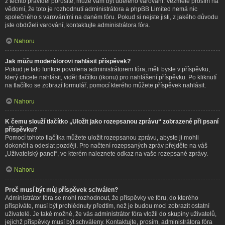
z těchto pravidel porušíte, může vám být uděleno varování. Vezměte prosím na
vědomí, že toto je rozhodnutí administrátora a phpBB Limited nemá nic
společného s varováními na daném fóru. Pokud si nejste jisti, z jakého důvodu
jste obdrželi varování, kontaktujte administrátora fóra.
Nahoru
Jak můžu moderátorovi nahlásit příspěvek?
Pokud je tato funkce povolena administrátorem fóra, měli byste v příspěvku,
který chcete nahlásit, vidět tlačítko (ikonu) pro nahlášení příspěvku. Po kliknutí
na tlačítko se zobrazí formulář, pomocí kterého můžete příspěvek nahlásit.
Nahoru
K čemu slouží tlačítko „Uložit jako rozepsanou zprávu“ zobrazené při psaní
příspěvku?
Pomocí tohoto tlačítka můžete uložit rozepsanou zprávu, abyste ji mohli
dokončit a odeslat později. Pro načtení rozepsaných zpráv přejděte na váš
„Uživatelský panel“, ve kterém naleznete odkaz na vaše rozepsané zprávy.
Nahoru
Proč musí být můj příspěvek schválen?
Administrátor fóra se mohl rozhodnout, že příspěvky ve fóru, do kterého
přispíváte, musí být prohlédnuty předtím, než je budou moci zobrazit ostatní
uživatelé. Je také možné, že vás administrátor fóra vložil do skupiny uživatelů,
jejichž příspěvky musí být schváleny. Kontaktujte, prosím, administrátora fóra