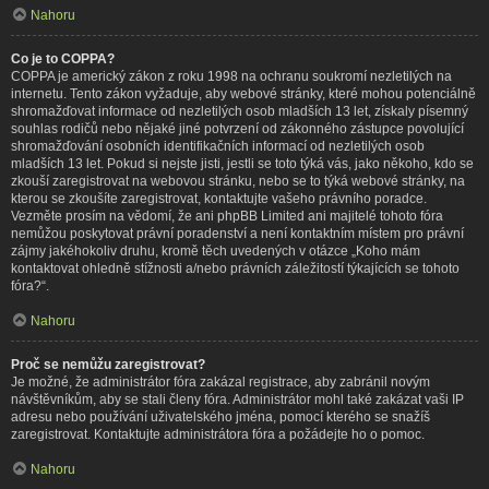
Nahoru
Co je to COPPA?
COPPA je americký zákon z roku 1998 na ochranu soukromí nezletilých na
internetu. Tento zákon vyžaduje, aby webové stránky, které mohou potenciálně
shromažďovat informace od nezletilých osob mladších 13 let, získaly písemný
souhlas rodičů nebo nějaké jiné potvrzení od zákonného zástupce povolující
shromažďování osobních identifikačních informací od nezletilých osob
mladších 13 let. Pokud si nejste jisti, jestli se toto týká vás, jako někoho, kdo se
zkouší zaregistrovat na webovou stránku, nebo se to týká webové stránky, na
kterou se zkoušíte zaregistrovat, kontaktujte vašeho právního poradce.
Vezměte prosím na vědomí, že ani phpBB Limited ani majitelé tohoto fóra
nemůžou poskytovat právní poradenství a není kontaktním místem pro právní
zájmy jakéhokoliv druhu, kromě těch uvedených v otázce „Koho mám
kontaktovat ohledně stížnosti a/nebo právních záležitostí týkajících se tohoto
fóra?“.
Nahoru
Proč se nemůžu zaregistrovat?
Je možné, že administrátor fóra zakázal registrace, aby zabránil novým
návštěvníkům, aby se stali členy fóra. Administrátor mohl také zakázat vaši IP
adresu nebo používání uživatelského jména, pomocí kterého se snažíš
zaregistrovat. Kontaktujte administrátora fóra a požádejte ho o pomoc.
Nahoru