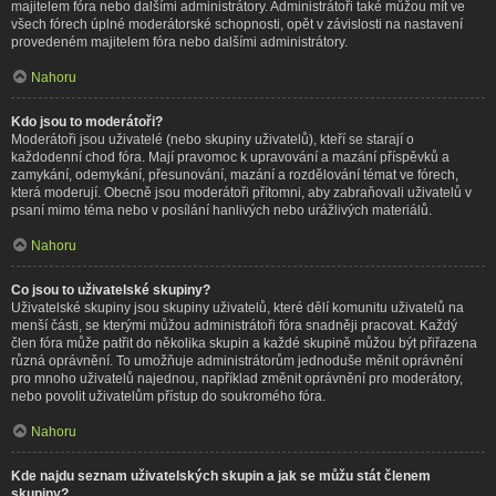
majitelem fóra nebo dalšími administrátory. Administrátoři také můžou mít ve
všech fórech úplné moderátorské schopnosti, opět v závislosti na nastavení
provedeném majitelem fóra nebo dalšími administrátory.
Nahoru
Kdo jsou to moderátoři?
Moderátoři jsou uživatelé (nebo skupiny uživatelů), kteří se starají o
každodenní chod fóra. Mají pravomoc k upravování a mazání příspěvků a
zamykání, odemykání, přesunování, mazání a rozdělování témat ve fórech,
která moderují. Obecně jsou moderátoři přítomni, aby zabraňovali uživatelů v
psaní mimo téma nebo v posílání hanlivých nebo urážlivých materiálů.
Nahoru
Co jsou to uživatelské skupiny?
Uživatelské skupiny jsou skupiny uživatelů, které dělí komunitu uživatelů na
menší části, se kterými můžou administrátoři fóra snadněji pracovat. Každý
člen fóra může patřit do několika skupin a každé skupině můžou být přiřazena
různá oprávnění. To umožňuje administrátorům jednoduše měnit oprávnění
pro mnoho uživatelů najednou, například změnit oprávnění pro moderátory,
nebo povolit uživatelům přístup do soukromého fóra.
Nahoru
Kde najdu seznam uživatelských skupin a jak se můžu stát členem
skupiny?