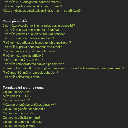
Jak můžu u svého jména zobrazit avatar?
Jaká je moje hodnost a jak ji můžu změnit?
Když chci poslat email uživateli fóra, musím se přihlásit?
Psaní příspěvků
Jak můžu vytvořit nové téma nebo poslat odpověď?
Jak můžu upravit nebo smazat příspěvek?
Jak můžu přidat ke svým příspěvků podpis?
Jak můžu vytvořit hlasování/anketu?
Proč nemůžu přidat do hlasování více možností?
Jak můžu upravit nebo smazat hlasování?
Proč nemám přístup do určitého fóra?
Proč nemůžu posílat přílohy?
Proč jsem obdržel varování?
Jak můžu moderátorovi nahlásit příspěvek?
K čemu slouží tlačítko „Uložit jako rozepsanou zprávu“ zobrazené při psaní příspěvku?
Proč musí být můj příspěvek schválen?
Jak můžu oživit moje téma?
Formátování a druhy témat
Co jsou to BBKódy?
Můžu použít HTML?
Co jsou to smajlíci?
Můžu do příspěvků přidávat obrázky?
Co jsou to globální oznámení?
Co jsou to oznámení?
Co jsou to důležitá témata?
Co jsou to zamknutá témata?
Co jsou to ikony témat?