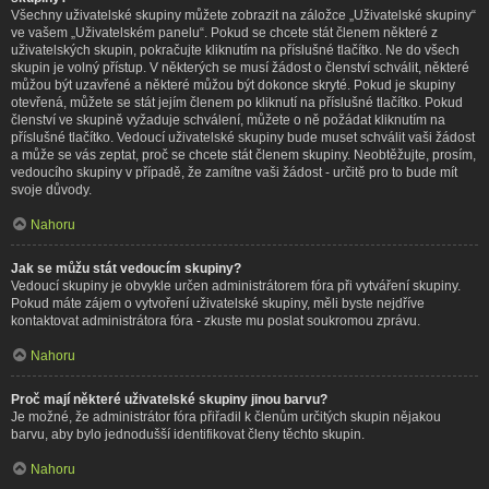
Všechny uživatelské skupiny můžete zobrazit na záložce „Uživatelské skupiny“
ve vašem „Uživatelském panelu“. Pokud se chcete stát členem některé z
uživatelských skupin, pokračujte kliknutím na příslušné tlačítko. Ne do všech
skupin je volný přístup. V některých se musí žádost o členství schválit, některé
můžou být uzavřené a některé můžou být dokonce skryté. Pokud je skupiny
otevřená, můžete se stát jejím členem po kliknutí na příslušné tlačítko. Pokud
členství ve skupině vyžaduje schválení, můžete o ně požádat kliknutím na
příslušné tlačítko. Vedoucí uživatelské skupiny bude muset schválit vaši žádost
a může se vás zeptat, proč se chcete stát členem skupiny. Neobtěžujte, prosím,
vedoucího skupiny v případě, že zamítne vaši žádost - určitě pro to bude mít
svoje důvody.
Nahoru
Jak se můžu stát vedoucím skupiny?
Vedoucí skupiny je obvykle určen administrátorem fóra při vytváření skupiny.
Pokud máte zájem o vytvoření uživatelské skupiny, měli byste nejdříve
kontaktovat administrátora fóra - zkuste mu poslat soukromou zprávu.
Nahoru
Proč mají některé uživatelské skupiny jinou barvu?
Je možné, že administrátor fóra přiřadil k členům určitých skupin nějakou
barvu, aby bylo jednodušší identifikovat členy těchto skupin.
Nahoru