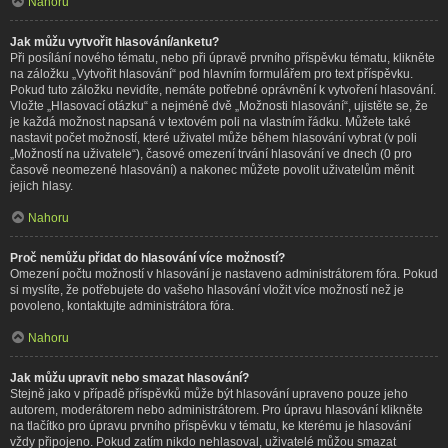
Nahoru
Jak můžu vytvořit hlasování/anketu?
Při posílání nového tématu, nebo při úpravě prvního příspěvku tématu, klikněte
na záložku „Vytvořit hlasování“ pod hlavním formulářem pro text příspěvku.
Pokud tuto záložku nevidíte, nemáte potřebné oprávnění k vytvoření hlasování.
Vložte „Hlasovací otázku“ a nejméně dvě „Možnosti hlasování“, ujistěte se, že
je každá možnost napsaná v textovém poli na vlastním řádku. Můžete také
nastavit počet možností, které uživatel může během hlasování vybrat (v poli
„Možností na uživatele“), časové omezení trvání hlasování ve dnech (0 pro
časově neomezené hlasování) a nakonec můžete povolit uživatelům měnit
jejich hlasy.
Nahoru
Proč nemůžu přidat do hlasování více možností?
Omezení počtu možností v hlasování je nastaveno administrátorem fóra. Pokud
si myslíte, že potřebujete do vašeho hlasování vložit více možností než je
povoleno, kontaktujte administrátora fóra.
Nahoru
Jak můžu upravit nebo smazat hlasování?
Stejně jako v případě příspěvků může být hlasování upraveno pouze jeho
autorem, moderátorem nebo administrátorem. Pro úpravu hlasování klikněte
na tlačítko pro úpravu prvního příspěvku v tématu, ke kterému je hlasování
vždy připojeno. Pokud zatím nikdo nehlasoval, uživatelé můžou smazat