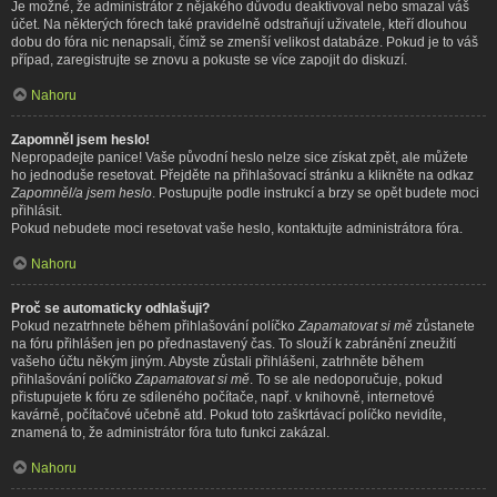
Je možné, že administrátor z nějakého důvodu deaktivoval nebo smazal váš
účet. Na některých fórech také pravidelně odstraňují uživatele, kteří dlouhou
dobu do fóra nic nenapsali, čímž se zmenší velikost databáze. Pokud je to váš
případ, zaregistrujte se znovu a pokuste se více zapojit do diskuzí.
Nahoru
Zapomněl jsem heslo!
Nepropadejte panice! Vaše původní heslo nelze sice získat zpět, ale můžete
ho jednoduše resetovat. Přejděte na přihlašovací stránku a klikněte na odkaz
Zapomněl/a jsem heslo
. Postupujte podle instrukcí a brzy se opět budete moci
přihlásit.
Pokud nebudete moci resetovat vaše heslo, kontaktujte administrátora fóra.
Nahoru
Proč se automaticky odhlašuji?
Pokud nezatrhnete během přihlašování políčko
Zapamatovat si mě
zůstanete
na fóru přihlášen jen po přednastavený čas. To slouží k zabránění zneužití
vašeho účtu někým jiným. Abyste zůstali přihlášeni, zatrhněte během
přihlašování políčko
Zapamatovat si mě
. To se ale nedoporučuje, pokud
přistupujete k fóru ze sdíleného počítače, např. v knihovně, internetové
kavárně, počítačové učebně atd. Pokud toto zaškrtávací políčko nevidíte,
znamená to, že administrátor fóra tuto funkci zakázal.
Nahoru