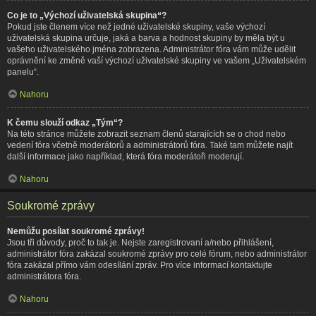
Co je to „Výchozí uživatelská skupina“?
Pokud jste členem více než jedné uživatelské skupiny, vaše výchozí
uživatelská skupina určuje, jaká a barva a hodnost skupiny by měla být u
vašeho uživatelského jména zobrazena. Administrátor fóra vám může udělit
oprávnění ke změně vaší výchozí uživatelské skupiny ve vašem „Uživatelském
panelu“.
Nahoru
K čemu slouží odkaz „Tým“?
Na této stránce můžete zobrazit seznam členů starajících se o chod nebo
vedení fóra včetně moderátorů a administrátorů fóra. Také tam můžete najít
další informace jako například, která fóra moderátoři moderují.
Nahoru
Soukromé zprávy
Nemůžu posílat soukromé zprávy!
Jsou tři důvody, proč to tak je. Nejste zaregistrovaní a/nebo přihlášení,
administrátor fóra zakázal soukromé zprávy pro celé fórum, nebo administrátor
fóra zakázal přímo vám odesílání zpráv. Pro více informací kontaktujte
administrátora fóra.
Nahoru