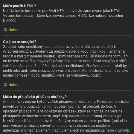
Můžu použít HTML?
Ne. Na tomto fóru nelze používat HTML, aby bylo zpracováno jako HTML.
Většinu formátování, které lze provést pomocí HTML, lze nahradit použitím
BBKódů.
Nahoru
Co jsou to smajlíci?
Smajlíci nebo emotikony jsou malé obrázky, které můžou být použity k
vyjádření pocitů a vytvořeny za použití krátkého kódu, např. kód :) znamená
radost a kód :( znamená smutek. Úplný seznam smajlíků najdete na formuláři,
na kterém se tvoří zprávy a příspěvky. Pokuste se nepoužívat smajlíky v příliš
velkém počtu, protože můžou způsobit nečitelnost příspěvku a moderátoři by je
mohli odstranit, nebo smazat celý váš příspěvek. Administrátor fóra může také
nastavit omezení počtu smajlíků, které lze v příspěvku použít.
Nahoru
Můžu do příspěvků přidávat obrázky?
Ano, obrázky můžou být ve vašich příspěvcích zobrazeny. Pokud administrátor
povolil ve fóru používání příloh, budete moci nahrát obrázek do fóra. V
opačném případě musíte odkázat na obrázek, který se nachází na veřejně
přístupném webovém serveru, např. http://www.priklad.cz/muj-obrazek.gif.
Nemůžete odkázat na obrázek uložený ve vašem vlastním počítači (pokud to
není veřejně přístupný server) ani na obrázky uložené za nějakým
autentizačním mechanizmem, např. v emailech na seznamu.cz nebo v Gmailu,