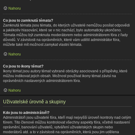
Nahoru
Co jsou to zamknutá témata?
Zamknutá témata jsou témata, do kterých uživatelé nemůžou posílat odpovědi
a jakékoliv hlasování, které se v nic nachází, bylo automaticky ukončeno.
Témata můžou být zamknuta moderátorem nebo administrátorem fóra z řady
důvodů. V závislosti na oprávněních, které vám udělil administrátor fóra,
můžete také mít možnost zamykat vlastní témata.
Nahoru
Co jsou to ikony témat?
Ikony témat jsou autory témat vybrané obrázky asociované s příspěvky, které
můžou indikovat jejich obsah. Možnost používat ikony témat závisí na
oprávněních nastavených administrátorem fóra.
Nahoru
Uživatelské úrovně a skupiny
Kdo jsou to administrátoři?
Administrátoři jsou uživatelé fóra, kteří mají nejvyšší úroveň kontroly nad celým
fórem. Tito členové můžou kontrolovat všechny aspekty fóra, včetně nastavení
oprávnění, banování uživatelů, vytváření uživatelských skupin nebo
moderátorů atd. a to v závislosti na oprávněních, která jsou jim udělena