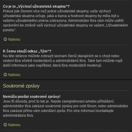
Co je to „Výchozí uživatelská skupina“?
Pokud jste členem více než jedné uživatelské skupiny, vaše výchozí
uživatelská skupina určuje, jaká a barva a hodnost skupiny by měla být u
vašeho uživatelského jména zobrazena. Administrátor fóra vám může udělit
oprávnění ke změně vaší výchozí uživatelské skupiny ve vašem „Uživatelském
panelu“.
Nahoru
K čemu slouží odkaz „Tým“?
Na této stránce můžete zobrazit seznam členů starajících se o chod nebo
vedení fóra včetně moderátorů a administrátorů fóra. Také tam můžete najít
další informace jako například, která fóra moderátoři moderují.
Nahoru
Soukromé zprávy
Nemůžu posílat soukromé zprávy!
Jsou tři důvody, proč to tak je. Nejste zaregistrovaní a/nebo přihlášení,
administrátor fóra zakázal soukromé zprávy pro celé fórum, nebo administrátor
fóra zakázal přímo vám odesílání zpráv. Pro více informací kontaktujte
administrátora fóra.
Nahoru