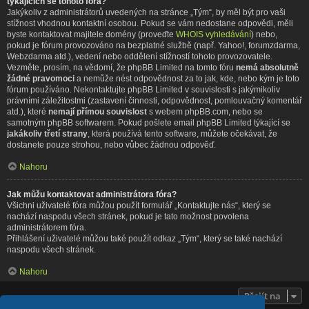
týkajících se tohoto fóra?
Jakýkoliv z administrátorů uvedených na stránce „Tým“, by měl být pro vaši
stížnost vhodnou kontaktní osobou. Pokud se vám nedostane odpovědi, měli
byste kontaktovat majitele domény (proveďte
WHOIS vyhledávání
) nebo,
pokud je fórum provozováno na bezplatné službě (např. Yahoo!, forumzdarma,
Webzdarma atd.), vedení nebo oddělení stížností tohoto provozovatele.
Vezměte, prosím, na vědomí, že phpBB Limited na tomto fóru
nemá absolutně
žádné pravomoci
a nemůže nést odpovědnost za to jak, kde, nebo kým je toto
fórum používáno. Nekontaktujte phpBB Limited v souvislosti s jakýmikoliv
právními záležitostmi (zastavení činnosti, odpovědnost, pomlouvačný komentář
atd.), které
nemají přímou souvislost
s webem phpBB.com, nebo se
samotným phpBB softwarem. Pokud pošlete email phpBB Limited týkající se
jakákoliv třetí strany
, která používá tento software, můžete očekávat, že
dostanete pouze strohou, nebo vůbec žádnou odpověď.
Nahoru
Jak můžu kontaktovat administrátora fóra?
Všichni uživatelé fóra můžou použít formulář „Kontaktujte nás“, který se
nachází naspodu všech stránek, pokud je tato možnost povolena
administrátorem fóra.
Přihlášení uživatelé můžou také použít odkaz „Tým“, který se také nachází
naspodu všech stránek.
Nahoru
Přejít na