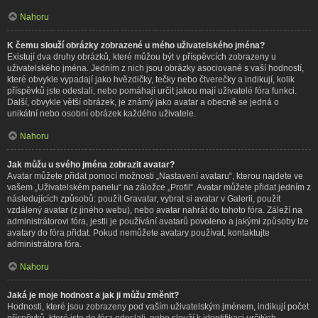
Nahoru
K čemu slouží obrázky zobrazené u mého uživatelského jména?
Existují dva druhy obrázků, které můžou být v příspěvcích zobrazeny u
uživatelského jména. Jedním z nich jsou obrázky asociované s vaší hodností,
které obvykle vypadají jako hvězdičky, tečky nebo čtverečky a indikují, kolik
příspěvků jste odeslali, nebo pomáhají určit jakou mají uživatelé fóra funkci.
Další, obvykle větší obrázek, je známý jako avatar a obecně se jedná o
unikátní nebo osobní obrázek každého uživatele.
Nahoru
Jak můžu u svého jména zobrazit avatar?
Avatar můžete přidat pomocí možnosti „Nastavení avataru“, kterou najdete ve
vašem „Uživatelském panelu“ na záložce „Profil“. Avatar můžete přidat jedním z
následujících způsobů: použít Gravatar, vybrat si avatar v Galerii, použít
vzdálený avatar (z jiného webu), nebo avatar nahrát do tohoto fóra. Záleží na
administrátorovi fóra, jestli je používání avatarů povoleno a jakými způsoby lze
avatary do fóra přidat. Pokud nemůžete avatary používat, kontaktujte
administrátora fóra.
Nahoru
Jaká je moje hodnost a jak ji můžu změnit?
Hodnosti, které jsou zobrazeny pod vaším uživatelským jménem, indikují počet
příspěvků, které jste do fóra odeslali, nebo slouží k identifikaci určitých