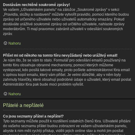
Dostávám nechtěné soukromé zprávy!
Ve vašem „Uživatelském panelu“ na záložce „Soukromé zprávy“ v sekci
„Pravidla, složky a nastavení“ můžete vytvořit pravidlo, pomocí kterého budou
zprávy od určeného uživatele nebo uživatelů automaticky smazány. Pokud
dostáváte urážlivé soukromé zprávy od určitého uživatele, nahlaste zprávy
moderátorům. Ti mají pravomoc zabránit uživateli v odesílání soukromých
zpráv.
Nahoru
Přišel mi od někoho na tomto fóru nevyžádaný nebo urážlivý email!
Je nám líto, že se vám to stalo. Formulář pro odesílání emailů používaný na
tomto fóru obsahuje obranné mechanismy, pomocí kterých můžeme
vystopovat, kdo posílá takové emaily, proto pošlete administrátorovi fóra email
s úplnou kopií emailu, který vám přišel. Je velmi důležité, aby v něm byly
zahrnuty hlavičky, které obsahují podrobné údaje o uživateli, který email poslal.
Administrátor fóra pak bude moci problém vyřešit.
Nahoru
Přátelé a nepřátelé
Co jsou seznamy přátel a nepřátel?
Tyto seznamy můžete použít k rozdělení ostatních členů fóra. Uživatelé přidáni
do vašeho seznamu přátel budou zobrazeni ve vašem uživatelském panelu,
abyste k nim měli rychlý přístup, viděli jejich online stav a mohli jim posílat