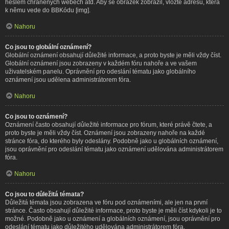
heslem chráněných webech atd. Aby se obrázek zobrazil, vložte adresu, která
k němu vede do BBKódu [img].
Nahoru
Co jsou to globální oznámení?
Globální oznámení obsahují důležité informace, a proto byste je měli vždy číst.
Globální oznámení jsou zobrazeny v každém fóru nahoře a ve vašem
uživatelském panelu. Oprávnění pro odeslání tématu jako globálního
oznámení jsou udělena administrátorem fóra.
Nahoru
Co jsou to oznámení?
Oznámení často obsahují důležité informace pro fórum, které právě čtete, a
proto byste je měli vždy číst. Oznámení jsou zobrazeny nahoře na každé
stránce fóra, do kterého byly odeslány. Podobně jako u globálních oznámení,
jsou oprávnění pro odeslání tématu jako oznámení udělována administrátorem
fóra.
Nahoru
Co jsou to důležitá témata?
Důležitá témata jsou zobrazena ve fóru pod oznámeními, ale jen na první
stránce. Často obsahují důležité informace, proto byste je měli číst kdykoli je to
možné. Podobně jako u oznámení a globálních oznámení, jsou oprávnění pro
odeslání tématu jako důležitého udělována administrátorem fóra.