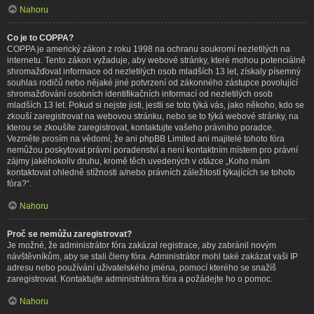
Nahoru
Co je to COPPA?
COPPA je americký zákon z roku 1998 na ochranu soukromí nezletilých na
internetu. Tento zákon vyžaduje, aby webové stránky, které mohou potenciálně
shromažďovat informace od nezletilých osob mladších 13 let, získaly písemný
souhlas rodičů nebo nějaké jiné potvrzení od zákonného zástupce povolující
shromažďování osobních identifikačních informací od nezletilých osob
mladších 13 let. Pokud si nejste jisti, jestli se toto týká vás, jako někoho, kdo se
zkouší zaregistrovat na webovou stránku, nebo se to týká webové stránky, na
kterou se zkoušíte zaregistrovat, kontaktujte vašeho právního poradce.
Vezměte prosím na vědomí, že ani phpBB Limited ani majitelé tohoto fóra
nemůžou poskytovat právní poradenství a není kontaktním místem pro právní
zájmy jakéhokoliv druhu, kromě těch uvedených v otázce „Koho mám
kontaktovat ohledně stížnosti a/nebo právních záležitostí týkajících se tohoto
fóra?“.
Nahoru
Proč se nemůžu zaregistrovat?
Je možné, že administrátor fóra zakázal registrace, aby zabránil novým
návštěvníkům, aby se stali členy fóra. Administrátor mohl také zakázat vaši IP
adresu nebo používání uživatelského jména, pomocí kterého se snažíš
zaregistrovat. Kontaktujte administrátora fóra a požádejte ho o pomoc.
Nahoru