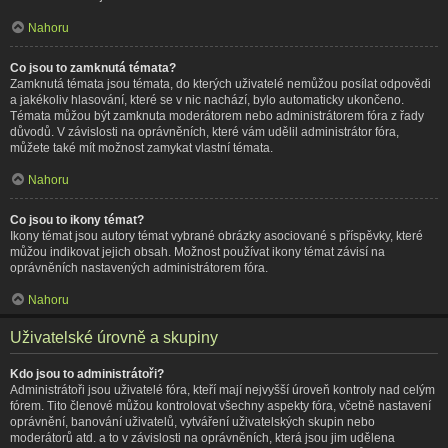
Nahoru
Co jsou to zamknutá témata?
Zamknutá témata jsou témata, do kterých uživatelé nemůžou posílat odpovědi
a jakékoliv hlasování, které se v nic nachází, bylo automaticky ukončeno.
Témata můžou být zamknuta moderátorem nebo administrátorem fóra z řady
důvodů. V závislosti na oprávněních, které vám udělil administrátor fóra,
můžete také mít možnost zamykat vlastní témata.
Nahoru
Co jsou to ikony témat?
Ikony témat jsou autory témat vybrané obrázky asociované s příspěvky, které
můžou indikovat jejich obsah. Možnost používat ikony témat závisí na
oprávněních nastavených administrátorem fóra.
Nahoru
Uživatelské úrovně a skupiny
Kdo jsou to administrátoři?
Administrátoři jsou uživatelé fóra, kteří mají nejvyšší úroveň kontroly nad celým
fórem. Tito členové můžou kontrolovat všechny aspekty fóra, včetně nastavení
oprávnění, banování uživatelů, vytváření uživatelských skupin nebo
moderátorů atd. a to v závislosti na oprávněních, která jsou jim udělena