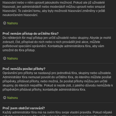
hlasování nebo v něm upravit jakoukoliv možnost. Pokud ale již uživatelé
hlasovali, jen administrátoři nebo moderátoři můžou upravit nebo smazat
hlasování. To zabrání tomu, aby byly možnosti hlasování změněny v ještě
neukončeném hlasování.
Nahoru
Proč nemám přístup do určitého fóra?
Do některých fór mají přístup jen určití uživatelé nebo skupiny. Abyste je mohli
zobrazit, číst, přispívat do nich nebo v nich provádět jiné akce, můžete
potřebovat speciální oprávnění. Kontaktujte administrátora fóra, aby vám
umožnil do fóra přístup.
Nahoru
Proč nemůžu posílat přílohy?
Oprávnění pro přílohy se nastavují pro jednotlivá fóra, skupiny nebo uživatele.
Administrátor fóra nemusel povolit do určitého fóra, do kterého můžete posílat
příspěvky, přidávat přílohy, nebo možná, že posílat přílohy můžou jen určité
skupiny, do kterých nepatříte. Pokud si nejste jisti, z jakého důvodu nemůžete k
příspěvkům přidávat přílohy, kontaktujte administrátora fóra.
Nahoru
Proč jsem obdržel varování?
Každý administrátor fóra má na svém fóru svoje vlastní pravidla. Pokud nějaké