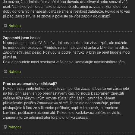
Je možné, že administrátor z nějakého důvodu deaktivoval nebo smazal váš
účet. Na některých fórech také pravidelně odstraňují uživatele, kteří dlouhou
dobu do fóra nic nenapsali, čímž se zmenší velikost databáze. Pokud je to váš
případ, zaregistrujte se znovu a pokuste se více zapojit do diskuzí.
Nahoru
Zapomněl jsem heslo!
Nepropadejte panice! Vaše původní heslo nelze sice získat zpět, ale můžete
ho jednoduše resetovat. Přejděte na přihlašovací stránku a klikněte na odkaz
Zapomněl/a jsem heslo
. Postupujte podle instrukcí a brzy se opět budete moci
přihlásit.
Pokud nebudete moci resetovat vaše heslo, kontaktujte administrátora fóra.
Nahoru
Proč se automaticky odhlašuji?
Pokud nezatrhnete během přihlašování políčko
Zapamatovat si mě
zůstanete
na fóru přihlášen jen po přednastavený čas. To slouží k zabránění zneužití
vašeho účtu někým jiným. Abyste zůstali přihlášeni, zatrhněte během
přihlašování políčko
Zapamatovat si mě
. To se ale nedoporučuje, pokud
přistupujete k fóru ze sdíleného počítače, např. v knihovně, internetové
kavárně, počítačové učebně atd. Pokud toto zaškrtávací políčko nevidíte,
znamená to, že administrátor fóra tuto funkci zakázal.
Nahoru