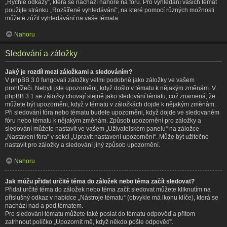
„Rychlé odkazy“, která se nachází nahoře na fóru. Pro vyhledání vašich témat
použijte stránku „Rozšířené vyhledávání“, na které pomocí různých možnosti
můžete zúžit vyhledávání na vaše témata.
Nahoru
Sledování a záložky
Jaký je rozdíl mezi záložkami a sledováním?
V phpBB 3.0 fungovali záložky velmi podobně jako záložky ve vašem
prohlížeči. Nebyli jste upozorněni, když došlo v tématu k nějakým změnám. V
phpBB 3.1 se záložky chovají stejně jako sledování tématu, což znamená, že
můžete být upozorněni, když v tématu v záložkách dojde k nějakým změnám.
Při sledování fóra nebo tématu budete upozorněni, když dojde ve sledovaném
fóru nebo tématu k nějakým změnám. Způsob upozornění pro záložky a
sledování můžete nastavit ve vašem „Uživatelském panelu“ na záložce
„Nastavení fóra“ v sekci „Upravit nastavení upozornění“. Může být užitečné
nastavit pro záložky a sledování jiný způsob upozornění.
Nahoru
Jak můžu přidat určité téma do záložek nebo téma začít sledovat?
Přidat určité téma do záložek nebo téma začít sledovat můžete kliknutím na
příslušný odkaz v nabídce „Nástroje tématu“ (obvykle má ikonu klíče), která se
nachází nad a pod tématem.
Pro sledování tématu můžete také poslat do tématu odpověď a přitom
zatrhnout políčko „Upozornit mě, když někdo pošle odpověď“.