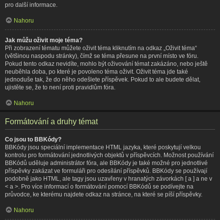
pro další informace.
Nahoru
Jak můžu oživit moje téma?
Při zobrazení tématu můžete oživit téma kliknutím na odkaz „Oživit téma“
(většinou naspodu stránky), čímž se téma přesune na první místo ve fóru.
Pokud tento odkaz nevidíte, mohlo být oživování témat zakázáno, nebo ještě
neuběhla doba, po které je povoleno téma oživit. Oživit téma jde také
jednoduše tak, že do něho odešlete příspěvek. Pokud to ale budete dělat,
ujistěte se, že to není proti pravidlům fóra.
Nahoru
Formátování a druhy témat
Co jsou to BBKódy?
BBKódy jsou speciální implementace HTML jazyka, které poskytují velkou
kontrolu pro formátování jednotlivých objektů v příspěvcích. Možnost používání
BBKódů uděluje administrátor fóra, ale BBKódy je také možné pro jednotlivé
příspěvky zakázat ve formuláři pro odesílání příspěvků. BBKódy se používají
podobně jako HTML, ale tagy jsou uzavřeny v hranatých závorkách [ a ] a ne v
< a >. Pro více informací o formátování pomocí BBKódů se podívejte na
průvodce, ke kterému najdete odkaz na stránce, na které se píší příspěvky.
Nahoru