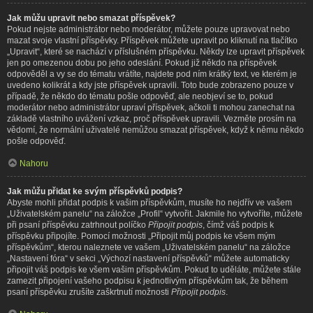
Jak můžu upravit nebo smazat příspěvek?
Pokud nejste administrátor nebo moderátor, můžete pouze upravovat nebo
mazat svoje vlastní příspěvky. Příspěvek můžete upravit po kliknutí na tlačítko
„Upravit“, které se nachází v příslušném příspěvku. Někdy lze upravit příspěvek
jen po omezenou dobu po jeho odeslání. Pokud již někdo na příspěvek
odpověděl a vy se do tématu vrátíte, najdete pod ním krátký text, ve kterém je
uvedeno kolikrát a kdy jste příspěvek upravili. Toto bude zobrazeno pouze v
případě, že někdo do tématu pošle odpověď, ale neobjeví se to, pokud
moderátor nebo administrátor upraví příspěvek, ačkoli ti mohou zanechat na
základě vlastního uvážení vzkaz, proč příspěvek upravili. Vezměte prosím na
vědomí, že normální uživatelé nemůžou smazat příspěvek, když k němu někdo
pošle odpověď.
Nahoru
Jak můžu přidat ke svým příspěvků podpis?
Abyste mohli přidat podpis k vašim příspěvkům, musíte ho nejdřív ve vašem
„Uživatelském panelu“ na záložce „Profil“ vytvořit. Jakmile ho vytvoříte, můžete
při psaní příspěvku zatrhnout políčko
Připojit podpis
, čímž váš podpis k
příspěvku připojíte. Pomocí možnosti „Připojit můj podpis ke všem mým
příspěvkům“, kterou naleznete ve vašem „Uživatelském panelu“ na záložce
„Nastavení fóra“ v sekci „Výchozí nastavení příspěvků“ můžete automaticky
připojit váš podpis ke všem vašim příspěvkům. Pokud to uděláte, můžete stále
zamezit připojení vašeho podpisu k jednotlivým příspěvkům tak, že během
psaní příspěvku zrušíte zaškrtnutí možnosti
Připojit podpis
.