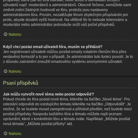
uživatelů např. moderátorů a administrátorů. Obecně řečeno, nemůžete sami
změnit znění žádných hodností ve fóru, protože jsou nastaveny
administrátorem fóra. Prosím, nezatěžujte fórum zbytečným přispíváním jen
proto, abyste dosáhli vyšší hodnosti. Na většině fór to nebude tolerováno a
moderátor nebo administrátor jednoduše sníží váš počet příspěvků.
Nahoru
Když chci poslat email uživateli fóra, musím se přihlásit?
Jen registrovaní uživatelé můžou posílat emaily ostatním členům fóra přes
vestavěný formulář a to jen v případě, že administrátor tuto funkci povolil. Je to
z důvodu zabránění zneužití emailového systému anonymními uživateli.
Nahoru
Psaní příspěvků
Jak můžu vytvořit nové téma nebo poslat odpověď?
Pokud chcete do fóra poslat nové téma, klikněte na tlačítko „Nové téma“. Pro
odeslání odpovědi do existujícího tématu klikněte na tlačítko „Odpovědět“. Je
možné, že se budete muset zaregistrovat a přihlásit předtím, než budete moci
posílat příspěvky. Naspodu každého fóra a tématu můžete najít seznam
oprávnění, které v konkrétním fóru a tématu máte. Například: „Můžete posílat
nová témata“, „Můžete posílat přílohy“ atd.
Nahoru