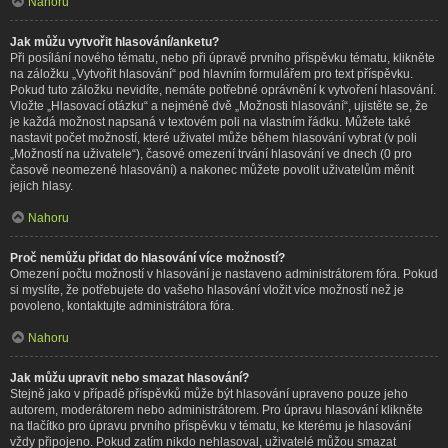
Nahoru
Jak můžu vytvořit hlasování/anketu?
Při posílání nového tématu, nebo při úpravě prvního příspěvku tématu, klikněte
na záložku „Vytvořit hlasování“ pod hlavním formulářem pro text příspěvku.
Pokud tuto záložku nevidíte, nemáte potřebné oprávnění k vytvoření hlasování.
Vložte „Hlasovací otázku“ a nejméně dvě „Možnosti hlasování“, ujistěte se, že
je každá možnost napsaná v textovém poli na vlastním řádku. Můžete také
nastavit počet možností, které uživatel může během hlasování vybrat (v poli
„Možností na uživatele“), časové omezení trvání hlasování ve dnech (0 pro
časově neomezené hlasování) a nakonec můžete povolit uživatelům měnit
jejich hlasy.
Nahoru
Proč nemůžu přidat do hlasování více možností?
Omezení počtu možností v hlasování je nastaveno administrátorem fóra. Pokud
si myslíte, že potřebujete do vašeho hlasování vložit více možností než je
povoleno, kontaktujte administrátora fóra.
Nahoru
Jak můžu upravit nebo smazat hlasování?
Stejně jako v případě příspěvků může být hlasování upraveno pouze jeho
autorem, moderátorem nebo administrátorem. Pro úpravu hlasování klikněte
na tlačítko pro úpravu prvního příspěvku v tématu, ke kterému je hlasování
vždy připojeno. Pokud zatím nikdo nehlasoval, uživatelé můžou smazat