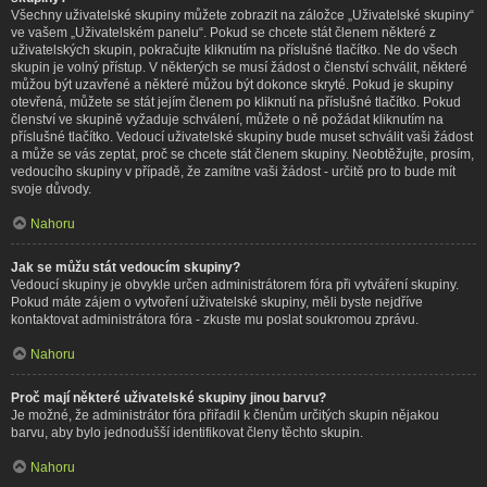
Všechny uživatelské skupiny můžete zobrazit na záložce „Uživatelské skupiny“
ve vašem „Uživatelském panelu“. Pokud se chcete stát členem některé z
uživatelských skupin, pokračujte kliknutím na příslušné tlačítko. Ne do všech
skupin je volný přístup. V některých se musí žádost o členství schválit, některé
můžou být uzavřené a některé můžou být dokonce skryté. Pokud je skupiny
otevřená, můžete se stát jejím členem po kliknutí na příslušné tlačítko. Pokud
členství ve skupině vyžaduje schválení, můžete o ně požádat kliknutím na
příslušné tlačítko. Vedoucí uživatelské skupiny bude muset schválit vaši žádost
a může se vás zeptat, proč se chcete stát členem skupiny. Neobtěžujte, prosím,
vedoucího skupiny v případě, že zamítne vaši žádost - určitě pro to bude mít
svoje důvody.
Nahoru
Jak se můžu stát vedoucím skupiny?
Vedoucí skupiny je obvykle určen administrátorem fóra při vytváření skupiny.
Pokud máte zájem o vytvoření uživatelské skupiny, měli byste nejdříve
kontaktovat administrátora fóra - zkuste mu poslat soukromou zprávu.
Nahoru
Proč mají některé uživatelské skupiny jinou barvu?
Je možné, že administrátor fóra přiřadil k členům určitých skupin nějakou
barvu, aby bylo jednodušší identifikovat členy těchto skupin.
Nahoru