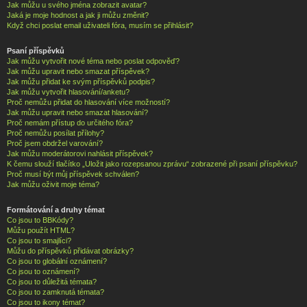
Jak můžu u svého jména zobrazit avatar?
Jaká je moje hodnost a jak ji můžu změnit?
Když chci poslat email uživateli fóra, musím se přihlásit?
Psaní příspěvků
Jak můžu vytvořit nové téma nebo poslat odpověď?
Jak můžu upravit nebo smazat příspěvek?
Jak můžu přidat ke svým příspěvků podpis?
Jak můžu vytvořit hlasování/anketu?
Proč nemůžu přidat do hlasování více možností?
Jak můžu upravit nebo smazat hlasování?
Proč nemám přístup do určitého fóra?
Proč nemůžu posílat přílohy?
Proč jsem obdržel varování?
Jak můžu moderátorovi nahlásit příspěvek?
K čemu slouží tlačítko „Uložit jako rozepsanou zprávu“ zobrazené při psaní příspěvku?
Proč musí být můj příspěvek schválen?
Jak můžu oživit moje téma?
Formátování a druhy témat
Co jsou to BBKódy?
Můžu použít HTML?
Co jsou to smajlíci?
Můžu do příspěvků přidávat obrázky?
Co jsou to globální oznámení?
Co jsou to oznámení?
Co jsou to důležitá témata?
Co jsou to zamknutá témata?
Co jsou to ikony témat?