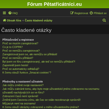
Fórum Pětatřicátníci.eu
FAQ
Registrovat
Přihlásit se
H
Obsah fóra
Často kladené otázky
l
Často kladené otázky
e
d
Přihlašování a registrace
Proč se musím zaregistrovat?
a
Co je to COPPA?
t
Proč se nemůžu zaregistrovat?
Zaregistroval jsem se, ale nemůžu se přihlásit!
Proč se nemůžu přihlásit?
Byl jsem ve fóru zaregistrovaný, ale teď se nemůžu přihlásit?!
Zapomněl jsem heslo!
Proč se automaticky odhlašuji?
K čemu slouží funkce „Smazat cookies“?
Předvolby a nastavení uživatele
Jak můžu změnit svoje nastavení?
Jak můžu zabránit tomu, aby bylo moje uživatelské jméno zobrazeno na seznamu
uživatelů nacházejících se ve fóru?
Zobrazení časů není správné!
Změnil jsem časovou zónu, ale čas se stále nezobrazuje správně!
Můj jazyk není na seznamu!
K čemu slouží obrázky zobrazené u mého uživatelského jména?