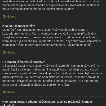
majitelem fóra nebo dalšími administrátory. Administrátoři také můžou mít ve
všech fórech úplné moderátorské schopnosti, opět v závislosti na nastavení
provedeném majitelem fóra nebo dalšími administrátory.
Nahoru
Kdo jsou to moderátoři?
Moderátoři jsou uživatelé (nebo skupiny uživatelů), kteří se starají o
každodenní chod fóra. Mají pravomoc k upravování a mazání příspěvků a
zamykání, odemykání, přesunování, mazání a rozdělování témat ve fórech,
která moderují. Obecně jsou moderátoři přítomni, aby zabraňovali uživatelů v
psaní mimo téma nebo v posílání hanlivých nebo urážlivých materiálů.
Nahoru
Co jsou to uživatelské skupiny?
Uživatelské skupiny jsou skupiny uživatelů, které dělí komunitu uživatelů na
menší části, se kterými můžou administrátoři fóra snadněji pracovat. Každý
člen fóra může patřit do několika skupin a každé skupině můžou být přiřazena
různá oprávnění. To umožňuje administrátorům jednoduše měnit oprávnění
pro mnoho uživatelů najednou, například změnit oprávnění pro moderátory,
nebo povolit uživatelům přístup do soukromého fóra.
Nahoru
Kde najdu seznam uživatelských skupin a jak se můžu stát členem
skupiny?