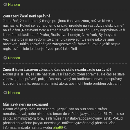
Nahoru
Zobrazení časů není správné!
Je možné, že zobrazený čas je pro jinou časovou zónu, než ve které se
nacházíte. Pokud se jedná o tento případ, přejděte na váš „Uživatelský panel“
na záložku „Nastavení fóra“ a změňte vaši časovou zónu, aby odpovídala vaší
konkrétní oblasti, např. Praha, Bratislava, Londýn, New York, Sydney atd.
Vezměte prosím na vědomí, že změnu časové zóny, stejně jako většinu
nastavení, můžou provádět jen zaregistrovaní uživatelé. Pokud ještě nejste
registrováni, toto je dobrý důvod, proč tak učinit.
Nahoru
Změnil jsem časovou zónu, ale čas se stále nezobrazuje správně!
Pokud jste si jisti, že jste nastavili vaši časovou zónu správně, ale čas se stále
zobrazuje nesprávně, pak je čas nastavený na hodinách serveru nesprávný.
Upozorněte na to, prosím, administrátora, aby mohl tento problém odstranit.
Nahoru
Můj jazyk není na seznamu!
Pokud váš jazyk není na seznamu jazyků, tak ho buď administrátor
nenainstaloval, nebo nikdo toto fórum do vašeho jazyka nepřeložil. Zkuste se
zeptat administrátora fóra, jestli může nainstalovat požadovaný jazyk. Pokud
překlad do vašeho jazyku neexistuje, můžete vytvořit nový překlad. Více
informací můžete najít na webu
phpBB
®.