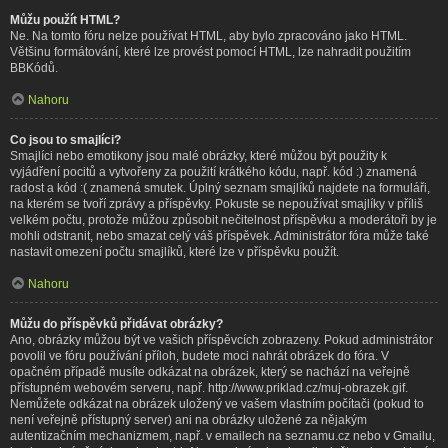
Můžu použít HTML?
Ne. Na tomto fóru nelze používat HTML, aby bylo zpracováno jako HTML.
Většinu formátování, které lze provést pomocí HTML, lze nahradit použitím
BBKódů.
Nahoru
Co jsou to smajlíci?
Smajlíci nebo emotikony jsou malé obrázky, které můžou být použity k
vyjádření pocitů a vytvořeny za použití krátkého kódu, např. kód :) znamená
radost a kód :( znamená smutek. Úplný seznam smajlíků najdete na formuláři,
na kterém se tvoří zprávy a příspěvky. Pokuste se nepoužívat smajlíky v příliš
velkém počtu, protože můžou způsobit nečitelnost příspěvku a moderátoři by je
mohli odstranit, nebo smazat celý váš příspěvek. Administrátor fóra může také
nastavit omezení počtu smajlíků, které lze v příspěvku použít.
Nahoru
Můžu do příspěvků přidávat obrázky?
Ano, obrázky můžou být ve vašich příspěvcích zobrazeny. Pokud administrátor
povolil ve fóru používání příloh, budete moci nahrát obrázek do fóra. V
opačném případě musíte odkázat na obrázek, který se nachází na veřejně
přístupném webovém serveru, např. http://www.priklad.cz/muj-obrazek.gif.
Nemůžete odkázat na obrázek uložený ve vašem vlastním počítači (pokud to
není veřejně přístupný server) ani na obrázky uložené za nějakým
autentizačním mechanizmem, např. v emailech na seznamu.cz nebo v Gmailu,