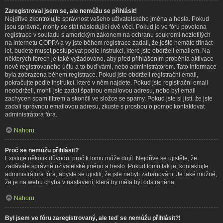
Zaregistroval jsem se, ale nemůžu se přihlásit!
Nejdříve zkontrolujte správnost vašeho uživatelského jména a hesla. Pokud
jsou správné, mohly se stát následující dvě věci. Pokud je ve fóru povolena
registrace v souladu s americkým zákonem na ochranu soukromí nezletilých
na internetu COPPA a vy jste během registrace zadali, že ještě nemáte třináct
let, budete muset postupovat podle instrukcí, které jste obdrželi emailem. Na
některých fórech je také vyžadováno, aby před přihlášením proběhla aktivace
nově registrovaného účtu a to buď vámi, nebo administrátorem. Tato informace
byla zobrazena během registrace. Pokud jste obdrželi registrační email,
pokračujte podle instrukcí, které v něm najdete. Pokud jste registrační email
neobdrželi, mohli jste zadat špatnou emailovou adresu, nebo byl email
zachycen spam filtrem a skončil ve složce se spamy. Pokud jste si jistí, že jste
zadali správnou emailovou adresu, zkuste s prosbou o pomoc kontaktovat
administrátora fóra.
Nahoru
Proč se nemůžu přihlásit?
Existuje několik důvodů, proč k tomu může dojít. Nejdříve se ujistěte, že
zadáváte správné uživatelské jméno a heslo. Pokud tomu tak je, kontaktujte
administrátora fóra, abyste se ujistili, že jste nebyli zabanováni. Je také možné,
že je na webu chyba v nastavení, která by měla být odstraněna.
Nahoru
Byl jsem ve fóru zaregistrovaný, ale teď se nemůžu přihlásit?!