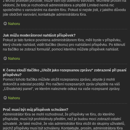
z těchto pravidel porušíte, může vám být uděleno varování. Vezměte prosím na
vědomí, že toto je rozhodnutí administrátora a phpBB Limited nemá nic
společného s varováními na daném fóru. Pokud si nejste jisti, z jakého důvodu
jste obdrželi varování, kontaktujte administrátora fóra.
Nahoru
Jak můžu moderátorovi nahlásit příspěvek?
Pokud je tato funkce povolena administrátorem fóra, měli byste v příspěvku,
který chcete nahlásit, vidět tlačítko (ikonu) pro nahlášení příspěvku. Po kliknutí
na tlačítko se zobrazí formulář, pomocí kterého můžete příspěvek nahlásit.
Nahoru
K čemu slouží tlačítko „Uložit jako rozepsanou zprávu“ zobrazené při psaní
příspěvku?
Pomocí tohoto tlačítka můžete uložit rozepsanou zprávu, abyste ji mohli
dokončit a odeslat později. Pro načtení rozepsaných zpráv přejděte na váš
„Uživatelský panel“, ve kterém naleznete odkaz na vaše rozepsané zprávy.
Nahoru
Proč musí být můj příspěvek schválen?
Administrátor fóra se mohl rozhodnout, že příspěvky ve fóru, do kterého
přispíváte, musí být prohlédnuty předtím, než je budou moci zobrazit ostatní
uživatelé. Je také možné, že vás administrátor fóra vložil do skupiny uživatelů,
jejichž příspěvky musí být schváleny. Kontaktujte, prosím, administrátora fóra