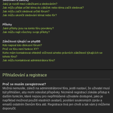
Jaký je rozdíl mezi záložkami a sledováním?
Jak můžu přidat určité téma do záložek nebo téma začít sledovat?
Jak můžu začít sledovat určité fórum?
Jak můžu ukončit sledování témat nebo fór?
Přílohy
Jaké přílohy jsou na tomto fóru povoleny?
Jak můžu najít všechny svoje přílohy?
Záležitosti týkající se phpBB
Kdo napsal toto diskusní fórum?
Proč ve fóru není funkce XY?
Koho mám kontaktovat ohledně stížnosti a/nebo právních záležitostí týkajících se
tohoto fóra?
Jak můžu kontaktovat administrátora fóra?
Přihlašování a registrace
Proč se musím zaregistrovat?
Možná nemusíte, záleží na administrátorovi fóra, jestli nastaví, že uživatel musí
být přihlášen, aby mohl odesílat příspěvky. Nicméně registrací získáte přístup k
dalším funkcím, které nejsou pro nepřihlášené uživatele dostupné, jako je
například možnost použití vlastních avatarů, posílání soukromých zpráv a
emailů ostatním členům fóra atd. Registrace trvá jen chvíli a tak vám ji můžeme
doporučit.