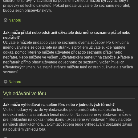
soukromé zprávy. V závislosti na použitém vzhledu můžou být zvýrazněny i
příspěvky od těchto uživatelů. Pokud přidáte uživatele do seznamu nepřátel,
budou jejich příspěvky skryty.
Nahoru
Jak můžu přidat nebo odstranit uživatele do/z mého seznamu přátel nebo
nepřátel?
Uživatele můžete přidat do vašeho seznamu dvěma způsoby. Po kliknutí na
jméno uživatele se dostanete na stránku s profilem uživatele, kde najdete
odkaz, pomocí kterého můžete uživatele přidat do seznamu přátel nebo
nepřátel. Nebo můžete ve vašem „Uživatelském panelu“ na záložce „Přátelé a
nepřátelé“ přímo přidat uživatele do jednoho ze seznamů vložením jejich
uživatelských jmen. Na stejné stránce můžete také odstranit uživatele z vašich
seznamů.
Nahoru
Vyhledávání ve fóru
Jak můžu vyhledávat na celém fóru nebo v jednotlivých fórech?
Vložte hledaný výraz do vyhledávacího pole umístěného na obsahu fóra
(indexu) nebo na stránkách témat nebo fór. Na rozšířené vyhledávání můžete
přejít kliknutím na odkaz (nebo ikonu) „Rozšířené vyhledávání“, který najdete
na všech stránkách fóra. Jakým způsobem bude vyhledávání dostupné závisí
na použitém vzhledu fóra.