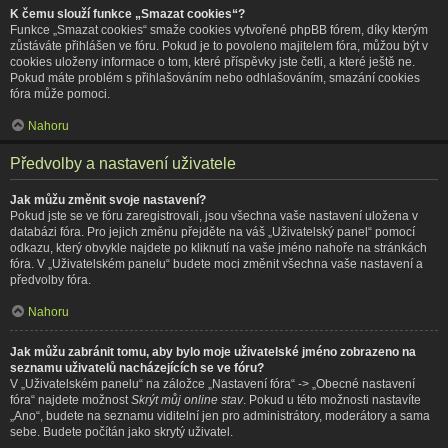
K čemu slouží funkce „Smazat cookies“?
Funkce „Smazat cookies“ smaže cookies vytvořené phpBB fórem, díky kterým
zůstáváte přihlášen ve fóru. Pokud je to povoleno majitelem fóra, můžou být v
cookies uloženy informace o tom, které příspěvky jste četli, a které ještě ne.
Pokud máte problém s přihlašováním nebo odhlašováním, smazání cookies
fóra může pomoci.
Nahoru
Předvolby a nastavení uživatele
Jak můžu změnit svoje nastavení?
Pokud jste se ve fóru zaregistrovali, jsou všechna vaše nastavení uložena v
databázi fóra. Pro jejich změnu přejděte na váš „Uživatelský panel“ pomocí
odkazu, který obvykle najdete po kliknutí na vaše jméno nahoře na stránkách
fóra. V „Uživatelském panelu“ budete moci změnit všechna vaše nastavení a
předvolby fóra.
Nahoru
Jak můžu zabránit tomu, aby bylo moje uživatelské jméno zobrazeno na
seznamu uživatelů nacházejících se ve fóru?
V „Uživatelském panelu“ na záložce „Nastavení fóra“ -> „Obecné nastavení
fóra“ najdete možnost
Skrýt můj online stav
. Pokud u této možnosti nastavíte
„Ano“, budete na seznamu viditelní jen pro administrátory, moderátory a sama
sebe. Budete počítán jako skrytý uživatel.