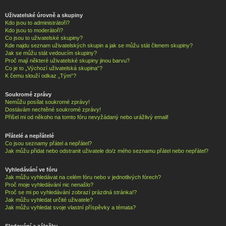
Uživatelské úrovně a skupiny
Kdo jsou to administrátoři?
Kdo jsou to moderátoři?
Co jsou to uživatelské skupiny?
Kde najdu seznam uživatelských skupin a jak se můžu stát členem skupiny?
Jak se můžu stát vedoucím skupiny?
Proč mají některé uživatelské skupiny jinou barvu?
Co je to „Výchozí uživatelská skupina“?
K čemu slouží odkaz „Tým“?
Soukromé zprávy
Nemůžu posílat soukromé zprávy!
Dostávám nechtěné soukromé zprávy!
Přišel mi od někoho na tomto fóru nevyžádaný nebo urážlivý email!
Přátelé a nepřátelé
Co jsou seznamy přátel a nepřátel?
Jak můžu přidat nebo odstranit uživatele do/z mého seznamu přátel nebo nepřátel?
Vyhledávání ve fóru
Jak můžu vyhledávat na celém fóru nebo v jednotlivých fórech?
Proč moje vyhledávání nic nenašlo?
Proč se mi po vyhledávání zobrazí prázdná stránka!?
Jak můžu vyhledat určité uživatele?
Jak můžu vyhledat svoje vlastní příspěvky a témata?
Sledování a záložky