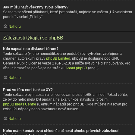
Jak můžu najít všechny svoje přílohy?
Seznam se všemi přílohami, které jste nahráli, najdete ve vašem „Uživatelském
panelu“ v sekci „Přílohy“.
Nahoru
Záležitosti týkající se phpBB
Kdo napsal toto diskusní fórum?
Tento software (v jeho nemodifikované podobě) byl vytvořen, zveřejněn a
chráněn autorskými právy
phpBB Limited
. phpBB je dostupné pod GNU
General Public License verze 2 (GPL-2.0) a může být volně distribuováno. Pro
více informací se podívejte na stránku
About phpBB
(angl.).
Nahoru
Proč ve fóru není funkce XY?
Tento software byl napsán a je licencován přes phpBB Limited. Pokud věříte,
že by do něho měla být přidána nějaká funkce, navštivte, prosím,
phpBB Ideas Centre
(Centrum nápadů pro phpBB), kde můžete hlasovat pro
existující nápady nebo navrhnout nové funkce.
Nahoru
Koho mám kontaktovat ohledně stížnosti a/nebo právních záležitostí