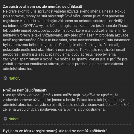
Zaregistroval jsem se, ale nemůžu se přihlásit!
Nejdříve zkontrolujte správnost vašeho uživatelského jména a hesla. Pokud
jsou správné, mohly se stát následující dvě věci. Pokud je ve fóru povolena
registrace v souladu s americkým zákonem na ochranu soukromí nezletilých
na internetu COPPA a vy jste během registrace zadali, že ještě nemáte třináct
let, budete muset postupovat podle instrukcí, které jste obdrželi emailem. Na
některých fórech je také vyžadováno, aby před přihlášením proběhla aktivace
nově registrovaného účtu a to buď vámi, nebo administrátorem. Tato informace
byla zobrazena během registrace. Pokud jste obdrželi registrační email,
pokračujte podle instrukcí, které v něm najdete. Pokud jste registrační email
neobdrželi, mohli jste zadat špatnou emailovou adresu, nebo byl email
zachycen spam filtrem a skončil ve složce se spamy. Pokud jste si jistí, že jste
zadali správnou emailovou adresu, zkuste s prosbou o pomoc kontaktovat
administrátora fóra.
Nahoru
Proč se nemůžu přihlásit?
Existuje několik důvodů, proč k tomu může dojít. Nejdříve se ujistěte, že
zadáváte správné uživatelské jméno a heslo. Pokud tomu tak je, kontaktujte
administrátora fóra, abyste se ujistili, že jste nebyli zabanováni. Je také možné,
že je na webu chyba v nastavení, která by měla být odstraněna.
Nahoru
Byl jsem ve fóru zaregistrovaný, ale teď se nemůžu přihlásit?!