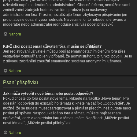
uživatelů např. moderátorů a administrátorů. Obecně řečeno, nemůžete sami
změnit znění žádných hodností ve fóru, protože jsou nastaveny
administrátorem fóra. Prosím, nezatěžujte fórum zbytečným přispíváním jen
proto, abyste dosáhli vyšší hodnosti. Na většině fór to nebude tolerováno a
moderátor nebo administrátor jednoduše sníží váš počet příspěvků.
Nahoru
Když chci poslat email uživateli fóra, musím se přihlásit?
Jen registrovaní uživatelé můžou posílat emaily ostatním členům fóra přes
vestavěný formulář a to jen v případě, že administrátor tuto funkci povolil. Je to
z důvodu zabránění zneužití emailového systému anonymními uživateli.
Nahoru
Psaní příspěvků
Jak můžu vytvořit nové téma nebo poslat odpověď?
Pokud chcete do fóra poslat nové téma, klikněte na tlačítko „Nové téma“. Pro
odeslání odpovědi do existujícího tématu klikněte na tlačítko „Odpovědět“. Je
možné, že se budete muset zaregistrovat a přihlásit předtím, než budete moci
posílat příspěvky. Naspodu každého fóra a tématu můžete najít seznam
oprávnění, které v konkrétním fóru a tématu máte. Například: „Můžete posílat
nová témata“, „Můžete posílat přílohy“ atd.
Nahoru