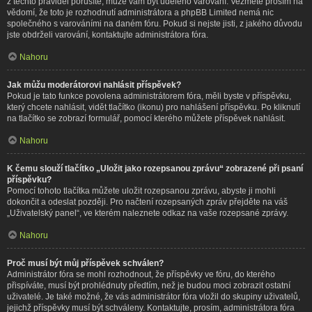
z těchto pravidel porušíte, může vám být uděleno varování. Vezměte prosím na
vědomí, že toto je rozhodnutí administrátora a phpBB Limited nemá nic
společného s varováními na daném fóru. Pokud si nejste jisti, z jakého důvodu
jste obdrželi varování, kontaktujte administrátora fóra.
Nahoru
Jak můžu moderátorovi nahlásit příspěvek?
Pokud je tato funkce povolena administrátorem fóra, měli byste v příspěvku,
který chcete nahlásit, vidět tlačítko (ikonu) pro nahlášení příspěvku. Po kliknutí
na tlačítko se zobrazí formulář, pomocí kterého můžete příspěvek nahlásit.
Nahoru
K čemu slouží tlačítko „Uložit jako rozepsanou zprávu“ zobrazené při psaní
příspěvku?
Pomocí tohoto tlačítka můžete uložit rozepsanou zprávu, abyste ji mohli
dokončit a odeslat později. Pro načtení rozepsaných zpráv přejděte na váš
„Uživatelský panel“, ve kterém naleznete odkaz na vaše rozepsané zprávy.
Nahoru
Proč musí být můj příspěvek schválen?
Administrátor fóra se mohl rozhodnout, že příspěvky ve fóru, do kterého
přispíváte, musí být prohlédnuty předtím, než je budou moci zobrazit ostatní
uživatelé. Je také možné, že vás administrátor fóra vložil do skupiny uživatelů,
jejichž příspěvky musí být schváleny. Kontaktujte, prosím, administrátora fóra