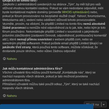
týkajících se tohoto fóra?
Jakýkoliv z administrátorů uvedených na stránce „Tým“, by měl být pro vaši
stížnost vhodnou kontaktní osobou. Pokud se vám nedostane odpovědi, měli
byste kontaktovat majitele domény (proveďte
WHOIS vyhledávání
) nebo,
pokud je fórum provozováno na bezplatné službě (např. Yahoo!, forumzdarma,
Webzdarma atd.), vedení nebo oddělení stížností tohoto provozovatele.
Vezměte, prosím, na vědomí, že phpBB Limited na tomto fóru
nemá absolutně
žádné pravomoci
a nemůže nést odpovědnost za to jak, kde, nebo kým je toto
fórum používáno. Nekontaktujte phpBB Limited v souvislosti s jakýmikoliv
právními záležitostmi (zastavení činnosti, odpovědnost, pomlouvačný komentář
atd.), které
nemají přímou souvislost
s webem phpBB.com, nebo se
samotným phpBB softwarem. Pokud pošlete email phpBB Limited týkající se
jakákoliv třetí strany
, která používá tento software, můžete očekávat, že
dostanete pouze strohou, nebo vůbec žádnou odpověď.
Nahoru
Jak můžu kontaktovat administrátora fóra?
Všichni uživatelé fóra můžou použít formulář „Kontaktujte nás“, který se
nachází naspodu všech stránek, pokud je tato možnost povolena
administrátorem fóra.
Přihlášení uživatelé můžou také použít odkaz „Tým“, který se také nachází
naspodu všech stránek.
Nahoru
Přejít na