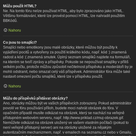
Můžu použít HTML?
Ne. Na tomto fóru nelze používat HTML, aby bylo zpracováno jako HTML.
Většinu formátování, které lze provést pomocí HTML, lze nahradit použitím
BBKódů.
Nahoru
Co jsou to smajlíci?
Smajlíci nebo emotikony jsou malé obrázky, které můžou být použity k
vyjádření pocitů a vytvořeny za použití krátkého kódu, např. kód :) znamená
radost a kód :( znamená smutek. Úplný seznam smajlíků najdete na formuláři,
na kterém se tvoří zprávy a příspěvky. Pokuste se nepoužívat smajlíky v příliš
velkém počtu, protože můžou způsobit nečitelnost příspěvku a moderátoři by je
mohli odstranit, nebo smazat celý váš příspěvek. Administrátor fóra může také
nastavit omezení počtu smajlíků, které lze v příspěvku použít.
Nahoru
Můžu do příspěvků přidávat obrázky?
Ano, obrázky můžou být ve vašich příspěvcích zobrazeny. Pokud administrátor
povolil ve fóru používání příloh, budete moci nahrát obrázek do fóra. V
opačném případě musíte odkázat na obrázek, který se nachází na veřejně
přístupném webovém serveru, např. http://www.priklad.cz/muj-obrazek.gif.
Nemůžete odkázat na obrázek uložený ve vašem vlastním počítači (pokud to
není veřejně přístupný server) ani na obrázky uložené za nějakým
autentizačním mechanizmem, např. v emailech na seznamu.cz nebo v Gmailu,