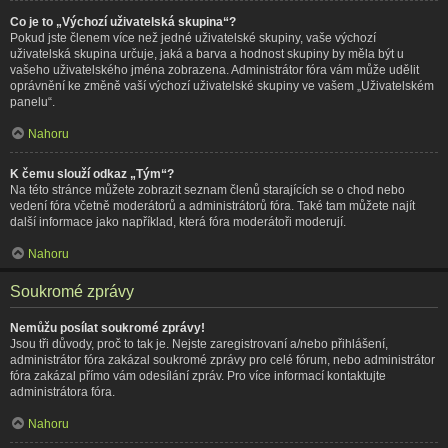
Co je to „Výchozí uživatelská skupina“?
Pokud jste členem více než jedné uživatelské skupiny, vaše výchozí
uživatelská skupina určuje, jaká a barva a hodnost skupiny by měla být u
vašeho uživatelského jména zobrazena. Administrátor fóra vám může udělit
oprávnění ke změně vaší výchozí uživatelské skupiny ve vašem „Uživatelském
panelu“.
Nahoru
K čemu slouží odkaz „Tým“?
Na této stránce můžete zobrazit seznam členů starajících se o chod nebo
vedení fóra včetně moderátorů a administrátorů fóra. Také tam můžete najít
další informace jako například, která fóra moderátoři moderují.
Nahoru
Soukromé zprávy
Nemůžu posílat soukromé zprávy!
Jsou tři důvody, proč to tak je. Nejste zaregistrovaní a/nebo přihlášení,
administrátor fóra zakázal soukromé zprávy pro celé fórum, nebo administrátor
fóra zakázal přímo vám odesílání zpráv. Pro více informací kontaktujte
administrátora fóra.
Nahoru