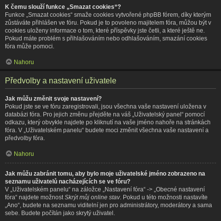
K čemu slouží funkce „Smazat cookies“?
Funkce „Smazat cookies“ smaže cookies vytvořené phpBB fórem, díky kterým
zůstáváte přihlášen ve fóru. Pokud je to povoleno majitelem fóra, můžou být v
cookies uloženy informace o tom, které příspěvky jste četli, a které ještě ne.
Pokud máte problém s přihlašováním nebo odhlašováním, smazání cookies
fóra může pomoci.
Nahoru
Předvolby a nastavení uživatele
Jak můžu změnit svoje nastavení?
Pokud jste se ve fóru zaregistrovali, jsou všechna vaše nastavení uložena v
databázi fóra. Pro jejich změnu přejděte na váš „Uživatelský panel“ pomocí
odkazu, který obvykle najdete po kliknutí na vaše jméno nahoře na stránkách
fóra. V „Uživatelském panelu“ budete moci změnit všechna vaše nastavení a
předvolby fóra.
Nahoru
Jak můžu zabránit tomu, aby bylo moje uživatelské jméno zobrazeno na
seznamu uživatelů nacházejících se ve fóru?
V „Uživatelském panelu“ na záložce „Nastavení fóra“ -> „Obecné nastavení
fóra“ najdete možnost
Skrýt můj online stav
. Pokud u této možnosti nastavíte
„Ano“, budete na seznamu viditelní jen pro administrátory, moderátory a sama
sebe. Budete počítán jako skrytý uživatel.