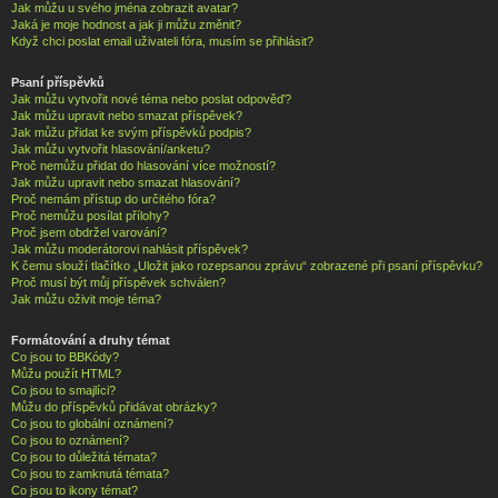
Jak můžu u svého jména zobrazit avatar?
Jaká je moje hodnost a jak ji můžu změnit?
Když chci poslat email uživateli fóra, musím se přihlásit?
Psaní příspěvků
Jak můžu vytvořit nové téma nebo poslat odpověď?
Jak můžu upravit nebo smazat příspěvek?
Jak můžu přidat ke svým příspěvků podpis?
Jak můžu vytvořit hlasování/anketu?
Proč nemůžu přidat do hlasování více možností?
Jak můžu upravit nebo smazat hlasování?
Proč nemám přístup do určitého fóra?
Proč nemůžu posílat přílohy?
Proč jsem obdržel varování?
Jak můžu moderátorovi nahlásit příspěvek?
K čemu slouží tlačítko „Uložit jako rozepsanou zprávu“ zobrazené při psaní příspěvku?
Proč musí být můj příspěvek schválen?
Jak můžu oživit moje téma?
Formátování a druhy témat
Co jsou to BBKódy?
Můžu použít HTML?
Co jsou to smajlíci?
Můžu do příspěvků přidávat obrázky?
Co jsou to globální oznámení?
Co jsou to oznámení?
Co jsou to důležitá témata?
Co jsou to zamknutá témata?
Co jsou to ikony témat?