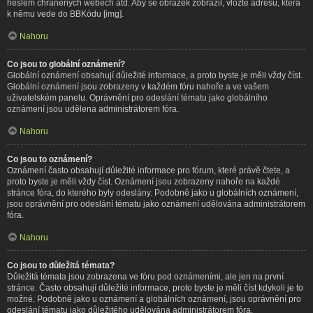
heslem chráněných webech atd. Aby se obrázek zobrazil, vložte adresu, která
k němu vede do BBKódu [img].
Nahoru
Co jsou to globální oznámení?
Globální oznámení obsahují důležité informace, a proto byste je měli vždy číst.
Globální oznámení jsou zobrazeny v každém fóru nahoře a ve vašem
uživatelském panelu. Oprávnění pro odeslání tématu jako globálního
oznámení jsou udělena administrátorem fóra.
Nahoru
Co jsou to oznámení?
Oznámení často obsahují důležité informace pro fórum, které právě čtete, a
proto byste je měli vždy číst. Oznámení jsou zobrazeny nahoře na každé
stránce fóra, do kterého byly odeslány. Podobně jako u globálních oznámení,
jsou oprávnění pro odeslání tématu jako oznámení udělována administrátorem
fóra.
Nahoru
Co jsou to důležitá témata?
Důležitá témata jsou zobrazena ve fóru pod oznámeními, ale jen na první
stránce. Často obsahují důležité informace, proto byste je měli číst kdykoli je to
možné. Podobně jako u oznámení a globálních oznámení, jsou oprávnění pro
odeslání tématu jako důležitého udělována administrátorem fóra.