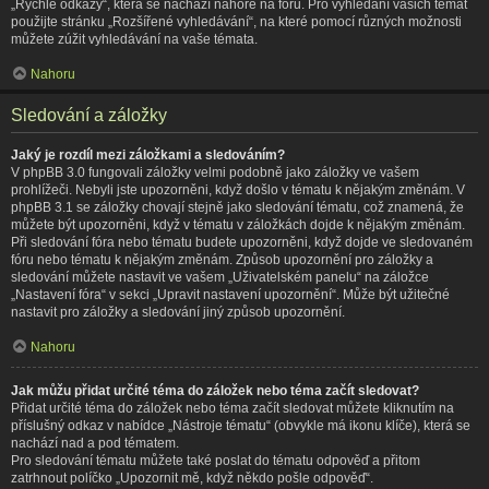
„Rychlé odkazy“, která se nachází nahoře na fóru. Pro vyhledání vašich témat
použijte stránku „Rozšířené vyhledávání“, na které pomocí různých možnosti
můžete zúžit vyhledávání na vaše témata.
Nahoru
Sledování a záložky
Jaký je rozdíl mezi záložkami a sledováním?
V phpBB 3.0 fungovali záložky velmi podobně jako záložky ve vašem
prohlížeči. Nebyli jste upozorněni, když došlo v tématu k nějakým změnám. V
phpBB 3.1 se záložky chovají stejně jako sledování tématu, což znamená, že
můžete být upozorněni, když v tématu v záložkách dojde k nějakým změnám.
Při sledování fóra nebo tématu budete upozorněni, když dojde ve sledovaném
fóru nebo tématu k nějakým změnám. Způsob upozornění pro záložky a
sledování můžete nastavit ve vašem „Uživatelském panelu“ na záložce
„Nastavení fóra“ v sekci „Upravit nastavení upozornění“. Může být užitečné
nastavit pro záložky a sledování jiný způsob upozornění.
Nahoru
Jak můžu přidat určité téma do záložek nebo téma začít sledovat?
Přidat určité téma do záložek nebo téma začít sledovat můžete kliknutím na
příslušný odkaz v nabídce „Nástroje tématu“ (obvykle má ikonu klíče), která se
nachází nad a pod tématem.
Pro sledování tématu můžete také poslat do tématu odpověď a přitom
zatrhnout políčko „Upozornit mě, když někdo pošle odpověď“.