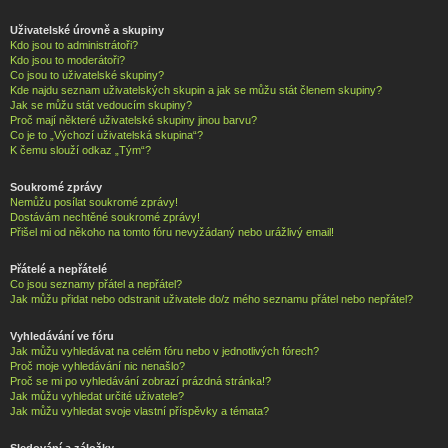
Uživatelské úrovně a skupiny
Kdo jsou to administrátoři?
Kdo jsou to moderátoři?
Co jsou to uživatelské skupiny?
Kde najdu seznam uživatelských skupin a jak se můžu stát členem skupiny?
Jak se můžu stát vedoucím skupiny?
Proč mají některé uživatelské skupiny jinou barvu?
Co je to „Výchozí uživatelská skupina“?
K čemu slouží odkaz „Tým“?
Soukromé zprávy
Nemůžu posílat soukromé zprávy!
Dostávám nechtěné soukromé zprávy!
Přišel mi od někoho na tomto fóru nevyžádaný nebo urážlivý email!
Přátelé a nepřátelé
Co jsou seznamy přátel a nepřátel?
Jak můžu přidat nebo odstranit uživatele do/z mého seznamu přátel nebo nepřátel?
Vyhledávání ve fóru
Jak můžu vyhledávat na celém fóru nebo v jednotlivých fórech?
Proč moje vyhledávání nic nenašlo?
Proč se mi po vyhledávání zobrazí prázdná stránka!?
Jak můžu vyhledat určité uživatele?
Jak můžu vyhledat svoje vlastní příspěvky a témata?
Sledování a záložky