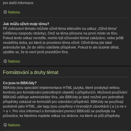
pro další informace.
Nahoru
Jak můžu oživit moje téma?
Při zobrazení tématu můžete oživit téma kliknutím na odkaz „Oživit téma“
(většinou naspodu stránky), čímž se téma přesune na první místo ve fóru.
Pokud tento odkaz nevidíte, mohlo být oživování témat zakázáno, nebo ještě
neuběhla doba, po které je povoleno téma oživit. Oživit téma jde také
jednoduše tak, že do něho odešlete příspěvek. Pokud to ale budete dělat,
ujistěte se, že to není proti pravidlům fóra.
Nahoru
Formátování a druhy témat
Co jsou to BBKódy?
BBKódy jsou speciální implementace HTML jazyka, které poskytují velkou
kontrolu pro formátování jednotlivých objektů v příspěvcích. Možnost používání
BBKódů uděluje administrátor fóra, ale BBKódy je také možné pro jednotlivé
příspěvky zakázat ve formuláři pro odesílání příspěvků. BBKódy se používají
podobně jako HTML, ale tagy jsou uzavřeny v hranatých závorkách [ a ] a ne v
< a >. Pro více informací o formátování pomocí BBKódů se podívejte na
průvodce, ke kterému najdete odkaz na stránce, na které se píší příspěvky.
Nahoru