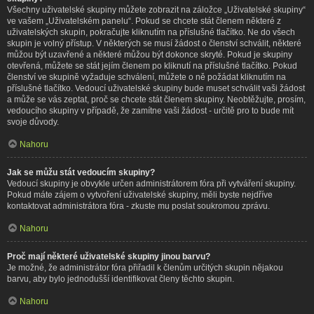
Všechny uživatelské skupiny můžete zobrazit na záložce „Uživatelské skupiny“
ve vašem „Uživatelském panelu“. Pokud se chcete stát členem některé z
uživatelských skupin, pokračujte kliknutím na příslušné tlačítko. Ne do všech
skupin je volný přístup. V některých se musí žádost o členství schválit, některé
můžou být uzavřené a některé můžou být dokonce skryté. Pokud je skupiny
otevřená, můžete se stát jejím členem po kliknutí na příslušné tlačítko. Pokud
členství ve skupině vyžaduje schválení, můžete o ně požádat kliknutím na
příslušné tlačítko. Vedoucí uživatelské skupiny bude muset schválit vaši žádost
a může se vás zeptat, proč se chcete stát členem skupiny. Neobtěžujte, prosím,
vedoucího skupiny v případě, že zamítne vaši žádost - určitě pro to bude mít
svoje důvody.
Nahoru
Jak se můžu stát vedoucím skupiny?
Vedoucí skupiny je obvykle určen administrátorem fóra při vytváření skupiny.
Pokud máte zájem o vytvoření uživatelské skupiny, měli byste nejdříve
kontaktovat administrátora fóra - zkuste mu poslat soukromou zprávu.
Nahoru
Proč mají některé uživatelské skupiny jinou barvu?
Je možné, že administrátor fóra přiřadil k členům určitých skupin nějakou
barvu, aby bylo jednodušší identifikovat členy těchto skupin.
Nahoru