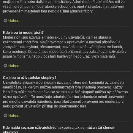
majitelem fóra nebo dalšími administrátory. Administrátoři také můžou mít ve
všech fórech úplné moderátorské schopnosti, opět v závislosti na nastavení
provedeném majitelem fóra nebo dalšími administrátory.
Nahoru
Kdo jsou to moderátoři?
Moderátoři jsou uživatelé (nebo skupiny uživatelů), kteří se starají o
každodenní chod fóra. Mají pravomoc k upravování a mazání příspěvků a
zamykání, odemykání, přesunování, mazání a rozdělování témat ve fórech,
která moderují. Obecně jsou moderátoři přítomni, aby zabraňovali uživatelů v
psaní mimo téma nebo v posílání hanlivých nebo urážlivých materiálů.
Nahoru
Co jsou to uživatelské skupiny?
Uživatelské skupiny jsou skupiny uživatelů, které dělí komunitu uživatelů na
menší části, se kterými můžou administrátoři fóra snadněji pracovat. Každý
člen fóra může patřit do několika skupin a každé skupině můžou být přiřazena
různá oprávnění. To umožňuje administrátorům jednoduše měnit oprávnění
pro mnoho uživatelů najednou, například změnit oprávnění pro moderátory,
nebo povolit uživatelům přístup do soukromého fóra.
Nahoru
Kde najdu seznam uživatelských skupin a jak se můžu stát členem
skupiny?