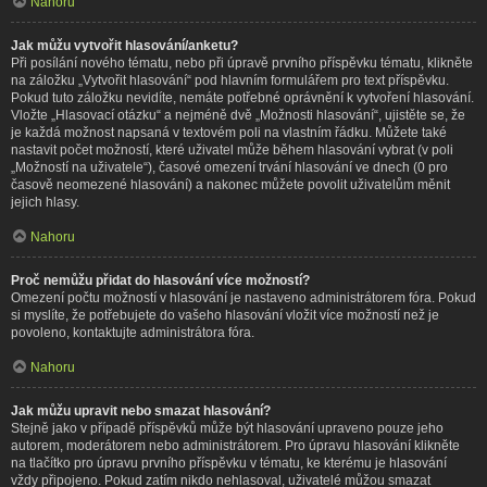
Nahoru
Jak můžu vytvořit hlasování/anketu?
Při posílání nového tématu, nebo při úpravě prvního příspěvku tématu, klikněte
na záložku „Vytvořit hlasování“ pod hlavním formulářem pro text příspěvku.
Pokud tuto záložku nevidíte, nemáte potřebné oprávnění k vytvoření hlasování.
Vložte „Hlasovací otázku“ a nejméně dvě „Možnosti hlasování“, ujistěte se, že
je každá možnost napsaná v textovém poli na vlastním řádku. Můžete také
nastavit počet možností, které uživatel může během hlasování vybrat (v poli
„Možností na uživatele“), časové omezení trvání hlasování ve dnech (0 pro
časově neomezené hlasování) a nakonec můžete povolit uživatelům měnit
jejich hlasy.
Nahoru
Proč nemůžu přidat do hlasování více možností?
Omezení počtu možností v hlasování je nastaveno administrátorem fóra. Pokud
si myslíte, že potřebujete do vašeho hlasování vložit více možností než je
povoleno, kontaktujte administrátora fóra.
Nahoru
Jak můžu upravit nebo smazat hlasování?
Stejně jako v případě příspěvků může být hlasování upraveno pouze jeho
autorem, moderátorem nebo administrátorem. Pro úpravu hlasování klikněte
na tlačítko pro úpravu prvního příspěvku v tématu, ke kterému je hlasování
vždy připojeno. Pokud zatím nikdo nehlasoval, uživatelé můžou smazat