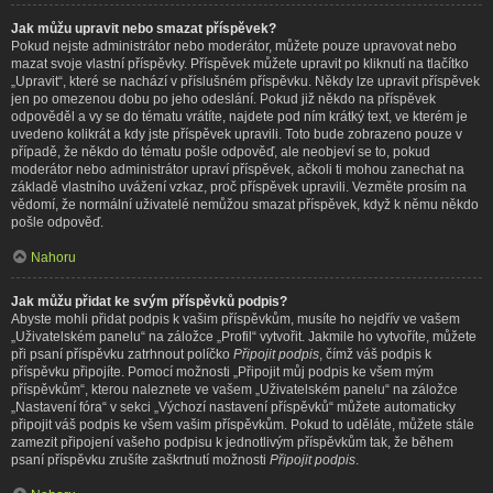
Jak můžu upravit nebo smazat příspěvek?
Pokud nejste administrátor nebo moderátor, můžete pouze upravovat nebo
mazat svoje vlastní příspěvky. Příspěvek můžete upravit po kliknutí na tlačítko
„Upravit“, které se nachází v příslušném příspěvku. Někdy lze upravit příspěvek
jen po omezenou dobu po jeho odeslání. Pokud již někdo na příspěvek
odpověděl a vy se do tématu vrátíte, najdete pod ním krátký text, ve kterém je
uvedeno kolikrát a kdy jste příspěvek upravili. Toto bude zobrazeno pouze v
případě, že někdo do tématu pošle odpověď, ale neobjeví se to, pokud
moderátor nebo administrátor upraví příspěvek, ačkoli ti mohou zanechat na
základě vlastního uvážení vzkaz, proč příspěvek upravili. Vezměte prosím na
vědomí, že normální uživatelé nemůžou smazat příspěvek, když k němu někdo
pošle odpověď.
Nahoru
Jak můžu přidat ke svým příspěvků podpis?
Abyste mohli přidat podpis k vašim příspěvkům, musíte ho nejdřív ve vašem
„Uživatelském panelu“ na záložce „Profil“ vytvořit. Jakmile ho vytvoříte, můžete
při psaní příspěvku zatrhnout políčko
Připojit podpis
, čímž váš podpis k
příspěvku připojíte. Pomocí možnosti „Připojit můj podpis ke všem mým
příspěvkům“, kterou naleznete ve vašem „Uživatelském panelu“ na záložce
„Nastavení fóra“ v sekci „Výchozí nastavení příspěvků“ můžete automaticky
připojit váš podpis ke všem vašim příspěvkům. Pokud to uděláte, můžete stále
zamezit připojení vašeho podpisu k jednotlivým příspěvkům tak, že během
psaní příspěvku zrušíte zaškrtnutí možnosti
Připojit podpis
.