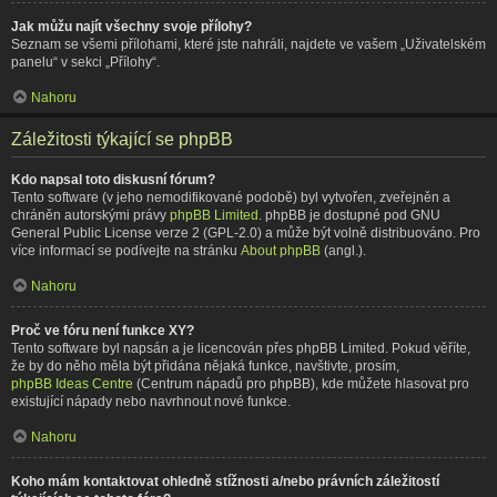
Jak můžu najít všechny svoje přílohy?
Seznam se všemi přílohami, které jste nahráli, najdete ve vašem „Uživatelském
panelu“ v sekci „Přílohy“.
Nahoru
Záležitosti týkající se phpBB
Kdo napsal toto diskusní fórum?
Tento software (v jeho nemodifikované podobě) byl vytvořen, zveřejněn a
chráněn autorskými právy
phpBB Limited
. phpBB je dostupné pod GNU
General Public License verze 2 (GPL-2.0) a může být volně distribuováno. Pro
více informací se podívejte na stránku
About phpBB
(angl.).
Nahoru
Proč ve fóru není funkce XY?
Tento software byl napsán a je licencován přes phpBB Limited. Pokud věříte,
že by do něho měla být přidána nějaká funkce, navštivte, prosím,
phpBB Ideas Centre
(Centrum nápadů pro phpBB), kde můžete hlasovat pro
existující nápady nebo navrhnout nové funkce.
Nahoru
Koho mám kontaktovat ohledně stížnosti a/nebo právních záležitostí