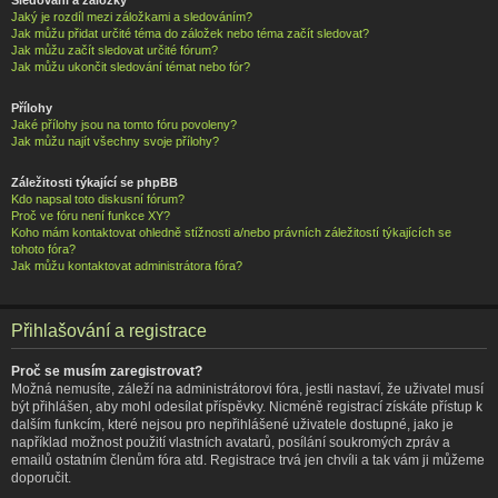
Jaký je rozdíl mezi záložkami a sledováním?
Jak můžu přidat určité téma do záložek nebo téma začít sledovat?
Jak můžu začít sledovat určité fórum?
Jak můžu ukončit sledování témat nebo fór?
Přílohy
Jaké přílohy jsou na tomto fóru povoleny?
Jak můžu najít všechny svoje přílohy?
Záležitosti týkající se phpBB
Kdo napsal toto diskusní fórum?
Proč ve fóru není funkce XY?
Koho mám kontaktovat ohledně stížnosti a/nebo právních záležitostí týkajících se
tohoto fóra?
Jak můžu kontaktovat administrátora fóra?
Přihlašování a registrace
Proč se musím zaregistrovat?
Možná nemusíte, záleží na administrátorovi fóra, jestli nastaví, že uživatel musí
být přihlášen, aby mohl odesílat příspěvky. Nicméně registrací získáte přístup k
dalším funkcím, které nejsou pro nepřihlášené uživatele dostupné, jako je
například možnost použití vlastních avatarů, posílání soukromých zpráv a
emailů ostatním členům fóra atd. Registrace trvá jen chvíli a tak vám ji můžeme
doporučit.