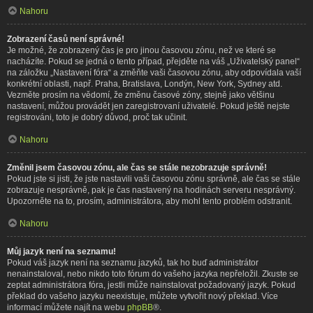
Nahoru
Zobrazení časů není správné!
Je možné, že zobrazený čas je pro jinou časovou zónu, než ve které se
nacházíte. Pokud se jedná o tento případ, přejděte na váš „Uživatelský panel“
na záložku „Nastavení fóra“ a změňte vaši časovou zónu, aby odpovídala vaší
konkrétní oblasti, např. Praha, Bratislava, Londýn, New York, Sydney atd.
Vezměte prosím na vědomí, že změnu časové zóny, stejně jako většinu
nastavení, můžou provádět jen zaregistrovaní uživatelé. Pokud ještě nejste
registrováni, toto je dobrý důvod, proč tak učinit.
Nahoru
Změnil jsem časovou zónu, ale čas se stále nezobrazuje správně!
Pokud jste si jisti, že jste nastavili vaši časovou zónu správně, ale čas se stále
zobrazuje nesprávně, pak je čas nastavený na hodinách serveru nesprávný.
Upozorněte na to, prosím, administrátora, aby mohl tento problém odstranit.
Nahoru
Můj jazyk není na seznamu!
Pokud váš jazyk není na seznamu jazyků, tak ho buď administrátor
nenainstaloval, nebo nikdo toto fórum do vašeho jazyka nepřeložil. Zkuste se
zeptat administrátora fóra, jestli může nainstalovat požadovaný jazyk. Pokud
překlad do vašeho jazyku neexistuje, můžete vytvořit nový překlad. Více
informací můžete najít na webu
phpBB
®.