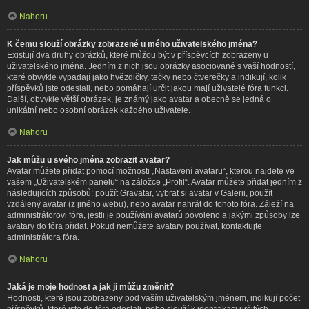
Nahoru
K čemu slouží obrázky zobrazené u mého uživatelského jména?
Existují dva druhy obrázků, které můžou být v příspěvcích zobrazeny u
uživatelského jména. Jedním z nich jsou obrázky asociované s vaší hodností,
které obvykle vypadají jako hvězdičky, tečky nebo čtverečky a indikují, kolik
příspěvků jste odeslali, nebo pomáhají určit jakou mají uživatelé fóra funkci.
Další, obvykle větší obrázek, je známý jako avatar a obecně se jedná o
unikátní nebo osobní obrázek každého uživatele.
Nahoru
Jak můžu u svého jména zobrazit avatar?
Avatar můžete přidat pomocí možnosti „Nastavení avataru“, kterou najdete ve
vašem „Uživatelském panelu“ na záložce „Profil“. Avatar můžete přidat jedním z
následujících způsobů: použít Gravatar, vybrat si avatar v Galerii, použít
vzdálený avatar (z jiného webu), nebo avatar nahrát do tohoto fóra. Záleží na
administrátorovi fóra, jestli je používání avatarů povoleno a jakými způsoby lze
avatary do fóra přidat. Pokud nemůžete avatary používat, kontaktujte
administrátora fóra.
Nahoru
Jaká je moje hodnost a jak ji můžu změnit?
Hodnosti, které jsou zobrazeny pod vaším uživatelským jménem, indikují počet
příspěvků, které jste do fóra odeslali, nebo slouží k identifikaci určitých