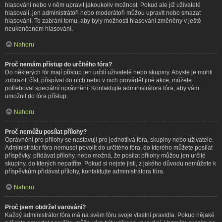
hlasování nebo v něm upravit jakoukoliv možnost. Pokud ale již uživatelé
hlasovali, jen administrátoři nebo moderátoři můžou upravit nebo smazat
hlasování. To zabrání tomu, aby byly možnosti hlasování změněny v ještě
neukončeném hlasování.
Nahoru
Proč nemám přístup do určitého fóra?
Do některých fór mají přístup jen určití uživatelé nebo skupiny. Abyste je mohli
zobrazit, číst, přispívat do nich nebo v nich provádět jiné akce, můžete
potřebovat speciální oprávnění. Kontaktujte administrátora fóra, aby vám
umožnil do fóra přístup.
Nahoru
Proč nemůžu posílat přílohy?
Oprávnění pro přílohy se nastavují pro jednotlivá fóra, skupiny nebo uživatele.
Administrátor fóra nemusel povolit do určitého fóra, do kterého můžete posílat
příspěvky, přidávat přílohy, nebo možná, že posílat přílohy můžou jen určité
skupiny, do kterých nepatříte. Pokud si nejste jisti, z jakého důvodu nemůžete k
příspěvkům přidávat přílohy, kontaktujte administrátora fóra.
Nahoru
Proč jsem obdržel varování?
Každý administrátor fóra má na svém fóru svoje vlastní pravidla. Pokud nějaké