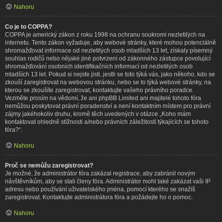
Nahoru
Co je to COPPA?
COPPA je americký zákon z roku 1998 na ochranu soukromí nezletilých na
internetu. Tento zákon vyžaduje, aby webové stránky, které mohou potenciálně
shromažďovat informace od nezletilých osob mladších 13 let, získaly písemný
souhlas rodičů nebo nějaké jiné potvrzení od zákonného zástupce povolující
shromažďování osobních identifikačních informací od nezletilých osob
mladších 13 let. Pokud si nejste jisti, jestli se toto týká vás, jako někoho, kdo se
zkouší zaregistrovat na webovou stránku, nebo se to týká webové stránky, na
kterou se zkoušíte zaregistrovat, kontaktujte vašeho právního poradce.
Vezměte prosím na vědomí, že ani phpBB Limited ani majitelé tohoto fóra
nemůžou poskytovat právní poradenství a není kontaktním místem pro právní
zájmy jakéhokoliv druhu, kromě těch uvedených v otázce „Koho mám
kontaktovat ohledně stížnosti a/nebo právních záležitostí týkajících se tohoto
fóra?“.
Nahoru
Proč se nemůžu zaregistrovat?
Je možné, že administrátor fóra zakázal registrace, aby zabránil novým
návštěvníkům, aby se stali členy fóra. Administrátor mohl také zakázat vaši IP
adresu nebo používání uživatelského jména, pomocí kterého se snažíš
zaregistrovat. Kontaktujte administrátora fóra a požádejte ho o pomoc.
Nahoru