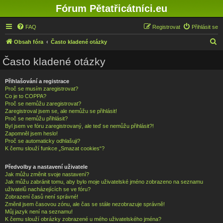
Fórum Pětatřicátníci.eu
FAQ
Registrovat
Přihlásit se
H
Obsah fóra
Často kladené otázky
l
Často kladené otázky
e
d
Přihlašování a registrace
Proč se musím zaregistrovat?
a
Co je to COPPA?
t
Proč se nemůžu zaregistrovat?
Zaregistroval jsem se, ale nemůžu se přihlásit!
Proč se nemůžu přihlásit?
Byl jsem ve fóru zaregistrovaný, ale teď se nemůžu přihlásit?!
Zapomněl jsem heslo!
Proč se automaticky odhlašuji?
K čemu slouží funkce „Smazat cookies“?
Předvolby a nastavení uživatele
Jak můžu změnit svoje nastavení?
Jak můžu zabránit tomu, aby bylo moje uživatelské jméno zobrazeno na seznamu
uživatelů nacházejících se ve fóru?
Zobrazení časů není správné!
Změnil jsem časovou zónu, ale čas se stále nezobrazuje správně!
Můj jazyk není na seznamu!
K čemu slouží obrázky zobrazené u mého uživatelského jména?