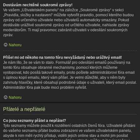
Dostávám nechtěné soukromé zprávy!
Ve vašem „Uživatelském panelu“ na záložce „Soukromé zprávy“ v sekci
„Pravidla, složky a nastavení“ můžete vytvořit pravidlo, pomocí kterého budou
zprávy od určeného uživatele nebo uživatelů automaticky smazány. Pokud
dostáváte urážlivé soukromé zprávy od určitého uživatele, nahlaste zprávy
moderátorům. Ti mají pravomoc zabránit uživateli v odesílání soukromých
zpráv.
Nahoru
Přišel mi od někoho na tomto fóru nevyžádaný nebo urážlivý email!
Je nám líto, že se vám to stalo. Formulář pro odesílání emailů používaný na
tomto fóru obsahuje obranné mechanismy, pomocí kterých můžeme
vystopovat, kdo posílá takové emaily, proto pošlete administrátorovi fóra email
s úplnou kopií emailu, který vám přišel. Je velmi důležité, aby v něm byly
zahrnuty hlavičky, které obsahují podrobné údaje o uživateli, který email poslal.
Administrátor fóra pak bude moci problém vyřešit.
Nahoru
Přátelé a nepřátelé
Co jsou seznamy přátel a nepřátel?
Tyto seznamy můžete použít k rozdělení ostatních členů fóra. Uživatelé přidáni
do vašeho seznamu přátel budou zobrazeni ve vašem uživatelském panelu,
abyste k nim měli rychlý přístup, viděli jejich online stav a mohli jim posílat