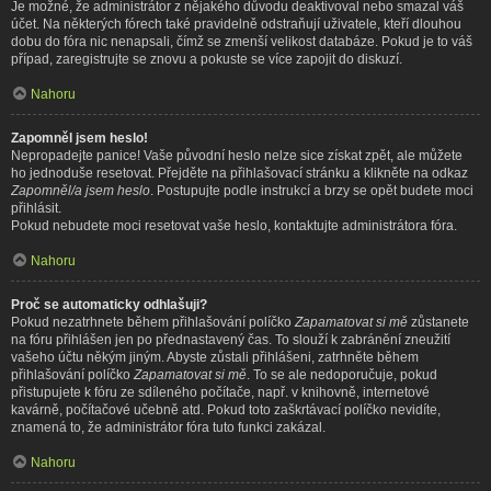
Je možné, že administrátor z nějakého důvodu deaktivoval nebo smazal váš
účet. Na některých fórech také pravidelně odstraňují uživatele, kteří dlouhou
dobu do fóra nic nenapsali, čímž se zmenší velikost databáze. Pokud je to váš
případ, zaregistrujte se znovu a pokuste se více zapojit do diskuzí.
Nahoru
Zapomněl jsem heslo!
Nepropadejte panice! Vaše původní heslo nelze sice získat zpět, ale můžete
ho jednoduše resetovat. Přejděte na přihlašovací stránku a klikněte na odkaz
Zapomněl/a jsem heslo
. Postupujte podle instrukcí a brzy se opět budete moci
přihlásit.
Pokud nebudete moci resetovat vaše heslo, kontaktujte administrátora fóra.
Nahoru
Proč se automaticky odhlašuji?
Pokud nezatrhnete během přihlašování políčko
Zapamatovat si mě
zůstanete
na fóru přihlášen jen po přednastavený čas. To slouží k zabránění zneužití
vašeho účtu někým jiným. Abyste zůstali přihlášeni, zatrhněte během
přihlašování políčko
Zapamatovat si mě
. To se ale nedoporučuje, pokud
přistupujete k fóru ze sdíleného počítače, např. v knihovně, internetové
kavárně, počítačové učebně atd. Pokud toto zaškrtávací políčko nevidíte,
znamená to, že administrátor fóra tuto funkci zakázal.
Nahoru