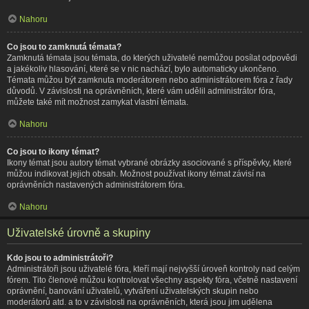
Nahoru
Co jsou to zamknutá témata?
Zamknutá témata jsou témata, do kterých uživatelé nemůžou posílat odpovědi
a jakékoliv hlasování, které se v nic nachází, bylo automaticky ukončeno.
Témata můžou být zamknuta moderátorem nebo administrátorem fóra z řady
důvodů. V závislosti na oprávněních, které vám udělil administrátor fóra,
můžete také mít možnost zamykat vlastní témata.
Nahoru
Co jsou to ikony témat?
Ikony témat jsou autory témat vybrané obrázky asociované s příspěvky, které
můžou indikovat jejich obsah. Možnost používat ikony témat závisí na
oprávněních nastavených administrátorem fóra.
Nahoru
Uživatelské úrovně a skupiny
Kdo jsou to administrátoři?
Administrátoři jsou uživatelé fóra, kteří mají nejvyšší úroveň kontroly nad celým
fórem. Tito členové můžou kontrolovat všechny aspekty fóra, včetně nastavení
oprávnění, banování uživatelů, vytváření uživatelských skupin nebo
moderátorů atd. a to v závislosti na oprávněních, která jsou jim udělena