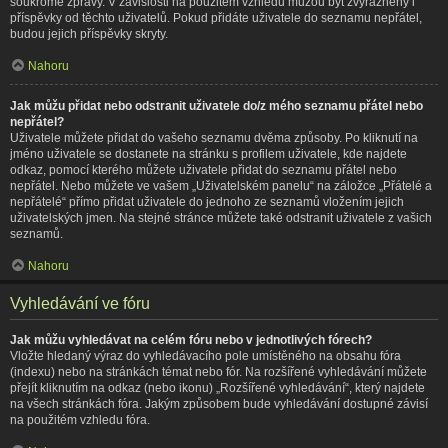
soukromé zprávy. V závislosti na použitém vzhledu můžou být zvýrazněny i
příspěvky od těchto uživatelů. Pokud přidáte uživatele do seznamu nepřátel,
budou jejich příspěvky skryty.
Nahoru
Jak můžu přidat nebo odstranit uživatele do/z mého seznamu přátel nebo
nepřátel?
Uživatele můžete přidat do vašeho seznamu dvěma způsoby. Po kliknutí na
jméno uživatele se dostanete na stránku s profilem uživatele, kde najdete
odkaz, pomocí kterého můžete uživatele přidat do seznamu přátel nebo
nepřátel. Nebo můžete ve vašem „Uživatelském panelu“ na záložce „Přátelé a
nepřátelé“ přímo přidat uživatele do jednoho ze seznamů vložením jejich
uživatelských jmen. Na stejné stránce můžete také odstranit uživatele z vašich
seznamů.
Nahoru
Vyhledávání ve fóru
Jak můžu vyhledávat na celém fóru nebo v jednotlivých fórech?
Vložte hledaný výraz do vyhledávacího pole umístěného na obsahu fóra
(indexu) nebo na stránkách témat nebo fór. Na rozšířené vyhledávání můžete
přejít kliknutím na odkaz (nebo ikonu) „Rozšířené vyhledávání“, který najdete
na všech stránkách fóra. Jakým způsobem bude vyhledávání dostupné závisí
na použitém vzhledu fóra.