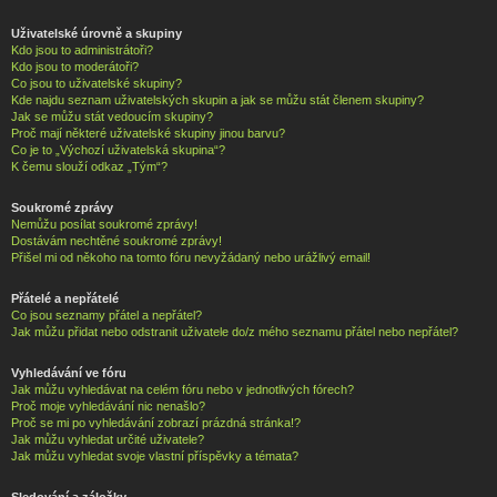
Uživatelské úrovně a skupiny
Kdo jsou to administrátoři?
Kdo jsou to moderátoři?
Co jsou to uživatelské skupiny?
Kde najdu seznam uživatelských skupin a jak se můžu stát členem skupiny?
Jak se můžu stát vedoucím skupiny?
Proč mají některé uživatelské skupiny jinou barvu?
Co je to „Výchozí uživatelská skupina“?
K čemu slouží odkaz „Tým“?
Soukromé zprávy
Nemůžu posílat soukromé zprávy!
Dostávám nechtěné soukromé zprávy!
Přišel mi od někoho na tomto fóru nevyžádaný nebo urážlivý email!
Přátelé a nepřátelé
Co jsou seznamy přátel a nepřátel?
Jak můžu přidat nebo odstranit uživatele do/z mého seznamu přátel nebo nepřátel?
Vyhledávání ve fóru
Jak můžu vyhledávat na celém fóru nebo v jednotlivých fórech?
Proč moje vyhledávání nic nenašlo?
Proč se mi po vyhledávání zobrazí prázdná stránka!?
Jak můžu vyhledat určité uživatele?
Jak můžu vyhledat svoje vlastní příspěvky a témata?
Sledování a záložky