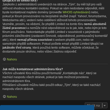
týkajících se tohoto fóra?
Jakýkoliv z administrátorů uvedených na stránce „Tým“, by měl být pro vaši
stížnost vhodnou kontaktní osobou. Pokud se vám nedostane odpovědi, měli
byste kontaktovat majitele domény (proveďte
WHOIS vyhledávání
) nebo,
pokud je fórum provozováno na bezplatné službě (např. Yahoo!, forumzdarma,
Webzdarma atd.), vedení nebo oddělení stížností tohoto provozovatele.
Vezměte, prosím, na vědomí, že phpBB Limited na tomto fóru
nemá absolutně
žádné pravomoci
a nemůže nést odpovědnost za to jak, kde, nebo kým je toto
fórum používáno. Nekontaktujte phpBB Limited v souvislosti s jakýmikoliv
právními záležitostmi (zastavení činnosti, odpovědnost, pomlouvačný komentář
atd.), které
nemají přímou souvislost
s webem phpBB.com, nebo se
samotným phpBB softwarem. Pokud pošlete email phpBB Limited týkající se
jakákoliv třetí strany
, která používá tento software, můžete očekávat, že
dostanete pouze strohou, nebo vůbec žádnou odpověď.
Nahoru
Jak můžu kontaktovat administrátora fóra?
Všichni uživatelé fóra můžou použít formulář „Kontaktujte nás“, který se
nachází naspodu všech stránek, pokud je tato možnost povolena
administrátorem fóra.
Přihlášení uživatelé můžou také použít odkaz „Tým“, který se také nachází
naspodu všech stránek.
Nahoru
Přejít na