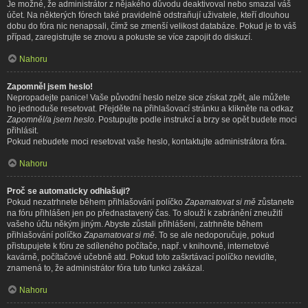
Je možné, že administrátor z nějakého důvodu deaktivoval nebo smazal váš
účet. Na některých fórech také pravidelně odstraňují uživatele, kteří dlouhou
dobu do fóra nic nenapsali, čímž se zmenší velikost databáze. Pokud je to váš
případ, zaregistrujte se znovu a pokuste se více zapojit do diskuzí.
Nahoru
Zapomněl jsem heslo!
Nepropadejte panice! Vaše původní heslo nelze sice získat zpět, ale můžete
ho jednoduše resetovat. Přejděte na přihlašovací stránku a klikněte na odkaz
Zapomněl/a jsem heslo
. Postupujte podle instrukcí a brzy se opět budete moci
přihlásit.
Pokud nebudete moci resetovat vaše heslo, kontaktujte administrátora fóra.
Nahoru
Proč se automaticky odhlašuji?
Pokud nezatrhnete během přihlašování políčko
Zapamatovat si mě
zůstanete
na fóru přihlášen jen po přednastavený čas. To slouží k zabránění zneužití
vašeho účtu někým jiným. Abyste zůstali přihlášeni, zatrhněte během
přihlašování políčko
Zapamatovat si mě
. To se ale nedoporučuje, pokud
přistupujete k fóru ze sdíleného počítače, např. v knihovně, internetové
kavárně, počítačové učebně atd. Pokud toto zaškrtávací políčko nevidíte,
znamená to, že administrátor fóra tuto funkci zakázal.
Nahoru