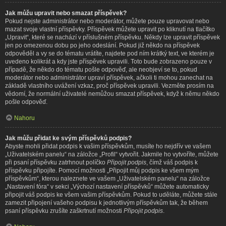
Jak můžu upravit nebo smazat příspěvek?
Pokud nejste administrátor nebo moderátor, můžete pouze upravovat nebo
mazat svoje vlastní příspěvky. Příspěvek můžete upravit po kliknutí na tlačítko
„Upravit“, které se nachází v příslušném příspěvku. Někdy lze upravit příspěvek
jen po omezenou dobu po jeho odeslání. Pokud již někdo na příspěvek
odpověděl a vy se do tématu vrátíte, najdete pod ním krátký text, ve kterém je
uvedeno kolikrát a kdy jste příspěvek upravili. Toto bude zobrazeno pouze v
případě, že někdo do tématu pošle odpověď, ale neobjeví se to, pokud
moderátor nebo administrátor upraví příspěvek, ačkoli ti mohou zanechat na
základě vlastního uvážení vzkaz, proč příspěvek upravili. Vezměte prosím na
vědomí, že normální uživatelé nemůžou smazat příspěvek, když k němu někdo
pošle odpověď.
Nahoru
Jak můžu přidat ke svým příspěvků podpis?
Abyste mohli přidat podpis k vašim příspěvkům, musíte ho nejdřív ve vašem
„Uživatelském panelu“ na záložce „Profil“ vytvořit. Jakmile ho vytvoříte, můžete
při psaní příspěvku zatrhnout políčko
Připojit podpis
, čímž váš podpis k
příspěvku připojíte. Pomocí možnosti „Připojit můj podpis ke všem mým
příspěvkům“, kterou naleznete ve vašem „Uživatelském panelu“ na záložce
„Nastavení fóra“ v sekci „Výchozí nastavení příspěvků“ můžete automaticky
připojit váš podpis ke všem vašim příspěvkům. Pokud to uděláte, můžete stále
zamezit připojení vašeho podpisu k jednotlivým příspěvkům tak, že během
psaní příspěvku zrušíte zaškrtnutí možnosti
Připojit podpis
.