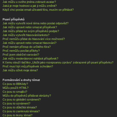
Jak můžu u svého jména zobrazit avatar?
Jaká je moje hodnost a jak ji můžu změnit?
Když chci poslat email uživateli fóra, musím se přihlásit?
Psaní příspěvků
Jak můžu vytvořit nové téma nebo poslat odpověď?
Jak můžu upravit nebo smazat příspěvek?
Jak můžu přidat ke svým příspěvků podpis?
Jak můžu vytvořit hlasování/anketu?
Proč nemůžu přidat do hlasování více možností?
Jak můžu upravit nebo smazat hlasování?
Proč nemám přístup do určitého fóra?
Proč nemůžu posílat přílohy?
Proč jsem obdržel varování?
Jak můžu moderátorovi nahlásit příspěvek?
K čemu slouží tlačítko „Uložit jako rozepsanou zprávu“ zobrazené při psaní příspěvku?
Proč musí být můj příspěvek schválen?
Jak můžu oživit moje téma?
Formátování a druhy témat
Co jsou to BBKódy?
Můžu použít HTML?
Co jsou to smajlíci?
Můžu do příspěvků přidávat obrázky?
Co jsou to globální oznámení?
Co jsou to oznámení?
Co jsou to důležitá témata?
Co jsou to zamknutá témata?
Co jsou to ikony témat?