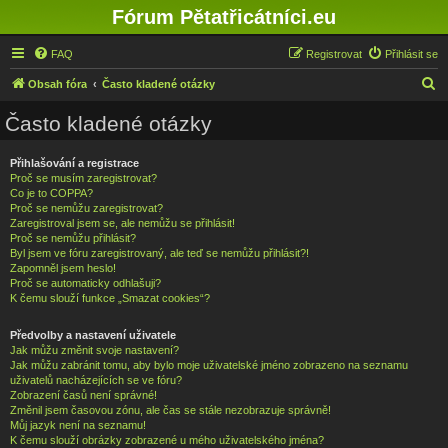
Fórum Pětatřicátníci.eu
FAQ
Registrovat
Přihlásit se
H
Obsah fóra
Často kladené otázky
l
Často kladené otázky
e
d
Přihlašování a registrace
Proč se musím zaregistrovat?
a
Co je to COPPA?
t
Proč se nemůžu zaregistrovat?
Zaregistroval jsem se, ale nemůžu se přihlásit!
Proč se nemůžu přihlásit?
Byl jsem ve fóru zaregistrovaný, ale teď se nemůžu přihlásit?!
Zapomněl jsem heslo!
Proč se automaticky odhlašuji?
K čemu slouží funkce „Smazat cookies“?
Předvolby a nastavení uživatele
Jak můžu změnit svoje nastavení?
Jak můžu zabránit tomu, aby bylo moje uživatelské jméno zobrazeno na seznamu
uživatelů nacházejících se ve fóru?
Zobrazení časů není správné!
Změnil jsem časovou zónu, ale čas se stále nezobrazuje správně!
Můj jazyk není na seznamu!
K čemu slouží obrázky zobrazené u mého uživatelského jména?