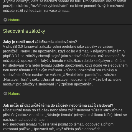
„Rychlé odkazy“, která se nachází nahoře na fóru. Pro vyhledání vašich témat
použijte stránku „Rozšířené vyhledávání“, na které pomocí různých možnosti
můžete zúžit vyhledávání na vaše témata.
Nahoru
Sledování a záložky
Jaký je rozdíl mezi záložkami a sledováním?
V phpBB 3.0 fungovali záložky velmi podobně jako záložky ve vašem
prohlížeči. Nebyli jste upozorněni, když došlo v tématu k nějakým změnám. V
phpBB 3.1 se záložky chovají stejně jako sledování tématu, což znamená, že
můžete být upozorněni, když v tématu v záložkách dojde k nějakým změnám.
Při sledování fóra nebo tématu budete upozorněni, když dojde ve sledovaném
fóru nebo tématu k nějakým změnám. Způsob upozornění pro záložky a
sledování můžete nastavit ve vašem „Uživatelském panelu“ na záložce
„Nastavení fóra“ v sekci „Upravit nastavení upozornění“. Může být užitečné
nastavit pro záložky a sledování jiný způsob upozornění.
Nahoru
Jak můžu přidat určité téma do záložek nebo téma začít sledovat?
Přidat určité téma do záložek nebo téma začít sledovat můžete kliknutím na
příslušný odkaz v nabídce „Nástroje tématu“ (obvykle má ikonu klíče), která se
nachází nad a pod tématem.
Pro sledování tématu můžete také poslat do tématu odpověď a přitom
zatrhnout políčko „Upozornit mě, když někdo pošle odpověď“.