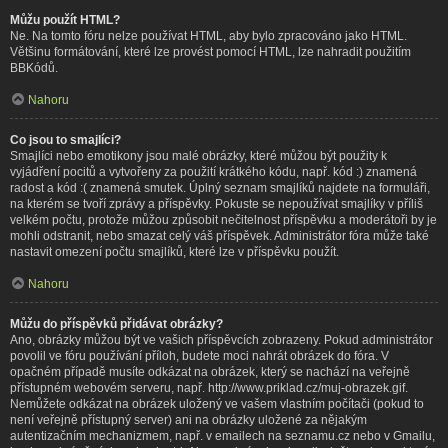
Můžu použít HTML?
Ne. Na tomto fóru nelze používat HTML, aby bylo zpracováno jako HTML.
Většinu formátování, které lze provést pomocí HTML, lze nahradit použitím
BBKódů.
Nahoru
Co jsou to smajlíci?
Smajlíci nebo emotikony jsou malé obrázky, které můžou být použity k
vyjádření pocitů a vytvořeny za použití krátkého kódu, např. kód :) znamená
radost a kód :( znamená smutek. Úplný seznam smajlíků najdete na formuláři,
na kterém se tvoří zprávy a příspěvky. Pokuste se nepoužívat smajlíky v příliš
velkém počtu, protože můžou způsobit nečitelnost příspěvku a moderátoři by je
mohli odstranit, nebo smazat celý váš příspěvek. Administrátor fóra může také
nastavit omezení počtu smajlíků, které lze v příspěvku použít.
Nahoru
Můžu do příspěvků přidávat obrázky?
Ano, obrázky můžou být ve vašich příspěvcích zobrazeny. Pokud administrátor
povolil ve fóru používání příloh, budete moci nahrát obrázek do fóra. V
opačném případě musíte odkázat na obrázek, který se nachází na veřejně
přístupném webovém serveru, např. http://www.priklad.cz/muj-obrazek.gif.
Nemůžete odkázat na obrázek uložený ve vašem vlastním počítači (pokud to
není veřejně přístupný server) ani na obrázky uložené za nějakým
autentizačním mechanizmem, např. v emailech na seznamu.cz nebo v Gmailu,