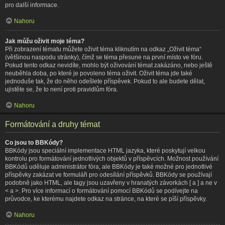
pro další informace.
Nahoru
Jak můžu oživit moje téma?
Při zobrazení tématu můžete oživit téma kliknutím na odkaz „Oživit téma“
(většinou naspodu stránky), čímž se téma přesune na první místo ve fóru.
Pokud tento odkaz nevidíte, mohlo být oživování témat zakázáno, nebo ještě
neuběhla doba, po které je povoleno téma oživit. Oživit téma jde také
jednoduše tak, že do něho odešlete příspěvek. Pokud to ale budete dělat,
ujistěte se, že to není proti pravidlům fóra.
Nahoru
Formátování a druhy témat
Co jsou to BBKódy?
BBKódy jsou speciální implementace HTML jazyka, které poskytují velkou
kontrolu pro formátování jednotlivých objektů v příspěvcích. Možnost používání
BBKódů uděluje administrátor fóra, ale BBKódy je také možné pro jednotlivé
příspěvky zakázat ve formuláři pro odesílání příspěvků. BBKódy se používají
podobně jako HTML, ale tagy jsou uzavřeny v hranatých závorkách [ a ] a ne v
< a >. Pro více informací o formátování pomocí BBKódů se podívejte na
průvodce, ke kterému najdete odkaz na stránce, na které se píší příspěvky.
Nahoru