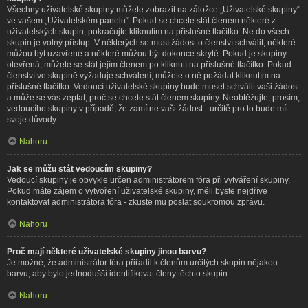
Všechny uživatelské skupiny můžete zobrazit na záložce „Uživatelské skupiny“
ve vašem „Uživatelském panelu“. Pokud se chcete stát členem některé z
uživatelských skupin, pokračujte kliknutím na příslušné tlačítko. Ne do všech
skupin je volný přístup. V některých se musí žádost o členství schválit, některé
můžou být uzavřené a některé můžou být dokonce skryté. Pokud je skupiny
otevřená, můžete se stát jejím členem po kliknutí na příslušné tlačítko. Pokud
členství ve skupině vyžaduje schválení, můžete o ně požádat kliknutím na
příslušné tlačítko. Vedoucí uživatelské skupiny bude muset schválit vaši žádost
a může se vás zeptat, proč se chcete stát členem skupiny. Neobtěžujte, prosím,
vedoucího skupiny v případě, že zamítne vaši žádost - určitě pro to bude mít
svoje důvody.
Nahoru
Jak se můžu stát vedoucím skupiny?
Vedoucí skupiny je obvykle určen administrátorem fóra při vytváření skupiny.
Pokud máte zájem o vytvoření uživatelské skupiny, měli byste nejdříve
kontaktovat administrátora fóra - zkuste mu poslat soukromou zprávu.
Nahoru
Proč mají některé uživatelské skupiny jinou barvu?
Je možné, že administrátor fóra přiřadil k členům určitých skupin nějakou
barvu, aby bylo jednodušší identifikovat členy těchto skupin.
Nahoru