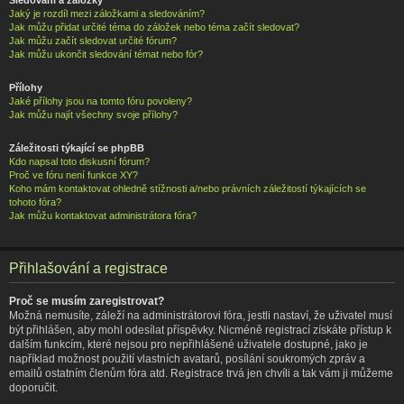
Jaký je rozdíl mezi záložkami a sledováním?
Jak můžu přidat určité téma do záložek nebo téma začít sledovat?
Jak můžu začít sledovat určité fórum?
Jak můžu ukončit sledování témat nebo fór?
Přílohy
Jaké přílohy jsou na tomto fóru povoleny?
Jak můžu najít všechny svoje přílohy?
Záležitosti týkající se phpBB
Kdo napsal toto diskusní fórum?
Proč ve fóru není funkce XY?
Koho mám kontaktovat ohledně stížnosti a/nebo právních záležitostí týkajících se
tohoto fóra?
Jak můžu kontaktovat administrátora fóra?
Přihlašování a registrace
Proč se musím zaregistrovat?
Možná nemusíte, záleží na administrátorovi fóra, jestli nastaví, že uživatel musí
být přihlášen, aby mohl odesílat příspěvky. Nicméně registrací získáte přístup k
dalším funkcím, které nejsou pro nepřihlášené uživatele dostupné, jako je
například možnost použití vlastních avatarů, posílání soukromých zpráv a
emailů ostatním členům fóra atd. Registrace trvá jen chvíli a tak vám ji můžeme
doporučit.