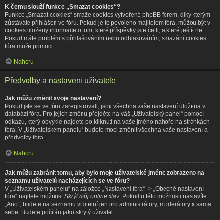
K čemu slouží funkce „Smazat cookies“?
Funkce „Smazat cookies“ smaže cookies vytvořené phpBB fórem, díky kterým
zůstáváte přihlášen ve fóru. Pokud je to povoleno majitelem fóra, můžou být v
cookies uloženy informace o tom, které příspěvky jste četli, a které ještě ne.
Pokud máte problém s přihlašováním nebo odhlašováním, smazání cookies
fóra může pomoci.
Nahoru
Předvolby a nastavení uživatele
Jak můžu změnit svoje nastavení?
Pokud jste se ve fóru zaregistrovali, jsou všechna vaše nastavení uložena v
databázi fóra. Pro jejich změnu přejděte na váš „Uživatelský panel“ pomocí
odkazu, který obvykle najdete po kliknutí na vaše jméno nahoře na stránkách
fóra. V „Uživatelském panelu“ budete moci změnit všechna vaše nastavení a
předvolby fóra.
Nahoru
Jak můžu zabránit tomu, aby bylo moje uživatelské jméno zobrazeno na
seznamu uživatelů nacházejících se ve fóru?
V „Uživatelském panelu“ na záložce „Nastavení fóra“ -> „Obecné nastavení
fóra“ najdete možnost
Skrýt můj online stav
. Pokud u této možnosti nastavíte
„Ano“, budete na seznamu viditelní jen pro administrátory, moderátory a sama
sebe. Budete počítán jako skrytý uživatel.