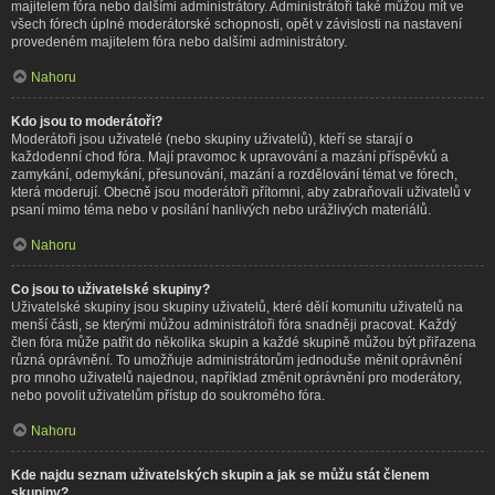
majitelem fóra nebo dalšími administrátory. Administrátoři také můžou mít ve
všech fórech úplné moderátorské schopnosti, opět v závislosti na nastavení
provedeném majitelem fóra nebo dalšími administrátory.
Nahoru
Kdo jsou to moderátoři?
Moderátoři jsou uživatelé (nebo skupiny uživatelů), kteří se starají o
každodenní chod fóra. Mají pravomoc k upravování a mazání příspěvků a
zamykání, odemykání, přesunování, mazání a rozdělování témat ve fórech,
která moderují. Obecně jsou moderátoři přítomni, aby zabraňovali uživatelů v
psaní mimo téma nebo v posílání hanlivých nebo urážlivých materiálů.
Nahoru
Co jsou to uživatelské skupiny?
Uživatelské skupiny jsou skupiny uživatelů, které dělí komunitu uživatelů na
menší části, se kterými můžou administrátoři fóra snadněji pracovat. Každý
člen fóra může patřit do několika skupin a každé skupině můžou být přiřazena
různá oprávnění. To umožňuje administrátorům jednoduše měnit oprávnění
pro mnoho uživatelů najednou, například změnit oprávnění pro moderátory,
nebo povolit uživatelům přístup do soukromého fóra.
Nahoru
Kde najdu seznam uživatelských skupin a jak se můžu stát členem
skupiny?