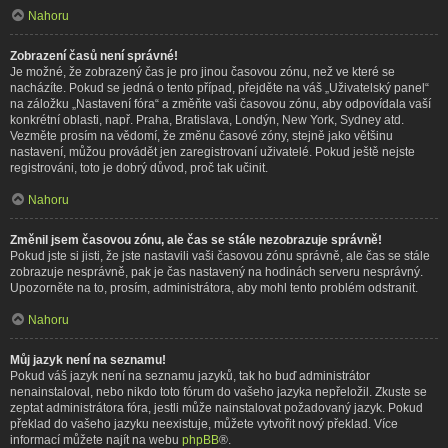
Nahoru
Zobrazení časů není správné!
Je možné, že zobrazený čas je pro jinou časovou zónu, než ve které se
nacházíte. Pokud se jedná o tento případ, přejděte na váš „Uživatelský panel“
na záložku „Nastavení fóra“ a změňte vaši časovou zónu, aby odpovídala vaší
konkrétní oblasti, např. Praha, Bratislava, Londýn, New York, Sydney atd.
Vezměte prosím na vědomí, že změnu časové zóny, stejně jako většinu
nastavení, můžou provádět jen zaregistrovaní uživatelé. Pokud ještě nejste
registrováni, toto je dobrý důvod, proč tak učinit.
Nahoru
Změnil jsem časovou zónu, ale čas se stále nezobrazuje správně!
Pokud jste si jisti, že jste nastavili vaši časovou zónu správně, ale čas se stále
zobrazuje nesprávně, pak je čas nastavený na hodinách serveru nesprávný.
Upozorněte na to, prosím, administrátora, aby mohl tento problém odstranit.
Nahoru
Můj jazyk není na seznamu!
Pokud váš jazyk není na seznamu jazyků, tak ho buď administrátor
nenainstaloval, nebo nikdo toto fórum do vašeho jazyka nepřeložil. Zkuste se
zeptat administrátora fóra, jestli může nainstalovat požadovaný jazyk. Pokud
překlad do vašeho jazyku neexistuje, můžete vytvořit nový překlad. Více
informací můžete najít na webu
phpBB
®.