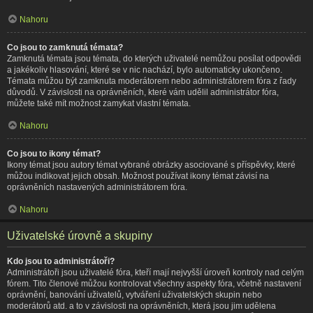
Nahoru
Co jsou to zamknutá témata?
Zamknutá témata jsou témata, do kterých uživatelé nemůžou posílat odpovědi
a jakékoliv hlasování, které se v nic nachází, bylo automaticky ukončeno.
Témata můžou být zamknuta moderátorem nebo administrátorem fóra z řady
důvodů. V závislosti na oprávněních, které vám udělil administrátor fóra,
můžete také mít možnost zamykat vlastní témata.
Nahoru
Co jsou to ikony témat?
Ikony témat jsou autory témat vybrané obrázky asociované s příspěvky, které
můžou indikovat jejich obsah. Možnost používat ikony témat závisí na
oprávněních nastavených administrátorem fóra.
Nahoru
Uživatelské úrovně a skupiny
Kdo jsou to administrátoři?
Administrátoři jsou uživatelé fóra, kteří mají nejvyšší úroveň kontroly nad celým
fórem. Tito členové můžou kontrolovat všechny aspekty fóra, včetně nastavení
oprávnění, banování uživatelů, vytváření uživatelských skupin nebo
moderátorů atd. a to v závislosti na oprávněních, která jsou jim udělena