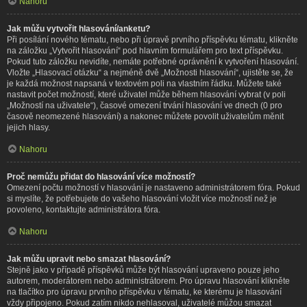
Nahoru
Jak můžu vytvořit hlasování/anketu?
Při posílání nového tématu, nebo při úpravě prvního příspěvku tématu, klikněte
na záložku „Vytvořit hlasování“ pod hlavním formulářem pro text příspěvku.
Pokud tuto záložku nevidíte, nemáte potřebné oprávnění k vytvoření hlasování.
Vložte „Hlasovací otázku“ a nejméně dvě „Možnosti hlasování“, ujistěte se, že
je každá možnost napsaná v textovém poli na vlastním řádku. Můžete také
nastavit počet možností, které uživatel může během hlasování vybrat (v poli
„Možností na uživatele“), časové omezení trvání hlasování ve dnech (0 pro
časově neomezené hlasování) a nakonec můžete povolit uživatelům měnit
jejich hlasy.
Nahoru
Proč nemůžu přidat do hlasování více možností?
Omezení počtu možností v hlasování je nastaveno administrátorem fóra. Pokud
si myslíte, že potřebujete do vašeho hlasování vložit více možností než je
povoleno, kontaktujte administrátora fóra.
Nahoru
Jak můžu upravit nebo smazat hlasování?
Stejně jako v případě příspěvků může být hlasování upraveno pouze jeho
autorem, moderátorem nebo administrátorem. Pro úpravu hlasování klikněte
na tlačítko pro úpravu prvního příspěvku v tématu, ke kterému je hlasování
vždy připojeno. Pokud zatím nikdo nehlasoval, uživatelé můžou smazat