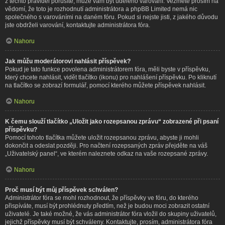
z těchto pravidel porušíte, může vám být uděleno varování. Vezměte prosím na
vědomí, že toto je rozhodnutí administrátora a phpBB Limited nemá nic
společného s varováními na daném fóru. Pokud si nejste jisti, z jakého důvodu
jste obdrželi varování, kontaktujte administrátora fóra.
Nahoru
Jak můžu moderátorovi nahlásit příspěvek?
Pokud je tato funkce povolena administrátorem fóra, měli byste v příspěvku,
který chcete nahlásit, vidět tlačítko (ikonu) pro nahlášení příspěvku. Po kliknutí
na tlačítko se zobrazí formulář, pomocí kterého můžete příspěvek nahlásit.
Nahoru
K čemu slouží tlačítko „Uložit jako rozepsanou zprávu“ zobrazené při psaní
příspěvku?
Pomocí tohoto tlačítka můžete uložit rozepsanou zprávu, abyste ji mohli
dokončit a odeslat později. Pro načtení rozepsaných zpráv přejděte na váš
„Uživatelský panel“, ve kterém naleznete odkaz na vaše rozepsané zprávy.
Nahoru
Proč musí být můj příspěvek schválen?
Administrátor fóra se mohl rozhodnout, že příspěvky ve fóru, do kterého
přispíváte, musí být prohlédnuty předtím, než je budou moci zobrazit ostatní
uživatelé. Je také možné, že vás administrátor fóra vložil do skupiny uživatelů,
jejichž příspěvky musí být schváleny. Kontaktujte, prosím, administrátora fóra