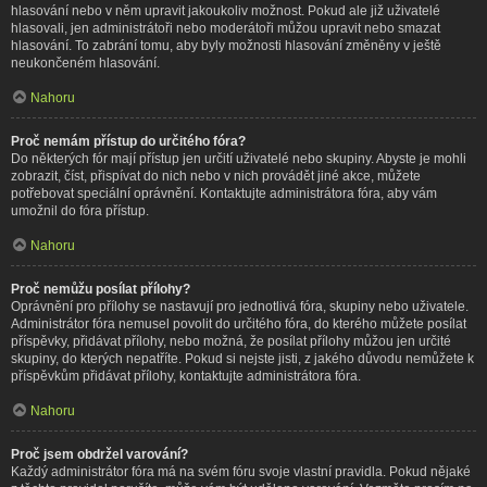
hlasování nebo v něm upravit jakoukoliv možnost. Pokud ale již uživatelé
hlasovali, jen administrátoři nebo moderátoři můžou upravit nebo smazat
hlasování. To zabrání tomu, aby byly možnosti hlasování změněny v ještě
neukončeném hlasování.
Nahoru
Proč nemám přístup do určitého fóra?
Do některých fór mají přístup jen určití uživatelé nebo skupiny. Abyste je mohli
zobrazit, číst, přispívat do nich nebo v nich provádět jiné akce, můžete
potřebovat speciální oprávnění. Kontaktujte administrátora fóra, aby vám
umožnil do fóra přístup.
Nahoru
Proč nemůžu posílat přílohy?
Oprávnění pro přílohy se nastavují pro jednotlivá fóra, skupiny nebo uživatele.
Administrátor fóra nemusel povolit do určitého fóra, do kterého můžete posílat
příspěvky, přidávat přílohy, nebo možná, že posílat přílohy můžou jen určité
skupiny, do kterých nepatříte. Pokud si nejste jisti, z jakého důvodu nemůžete k
příspěvkům přidávat přílohy, kontaktujte administrátora fóra.
Nahoru
Proč jsem obdržel varování?
Každý administrátor fóra má na svém fóru svoje vlastní pravidla. Pokud nějaké