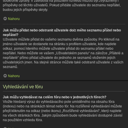
soukromé zprávy. V závislosti na použitém vzhledu můžou být zvýrazněny i
příspěvky od těchto uživatelů. Pokud přidáte uživatele do seznamu nepřátel,
budou jejich příspěvky skryty.
Nahoru
Jak můžu přidat nebo odstranit uživatele do/z mého seznamu přátel nebo
nepřátel?
Uživatele můžete přidat do vašeho seznamu dvěma způsoby. Po kliknutí na
jméno uživatele se dostanete na stránku s profilem uživatele, kde najdete
odkaz, pomocí kterého můžete uživatele přidat do seznamu přátel nebo
nepřátel. Nebo můžete ve vašem „Uživatelském panelu“ na záložce „Přátelé a
nepřátelé“ přímo přidat uživatele do jednoho ze seznamů vložením jejich
uživatelských jmen. Na stejné stránce můžete také odstranit uživatele z vašich
seznamů.
Nahoru
Vyhledávání ve fóru
Jak můžu vyhledávat na celém fóru nebo v jednotlivých fórech?
Vložte hledaný výraz do vyhledávacího pole umístěného na obsahu fóra
(indexu) nebo na stránkách témat nebo fór. Na rozšířené vyhledávání můžete
přejít kliknutím na odkaz (nebo ikonu) „Rozšířené vyhledávání“, který najdete
na všech stránkách fóra. Jakým způsobem bude vyhledávání dostupné závisí
na použitém vzhledu fóra.