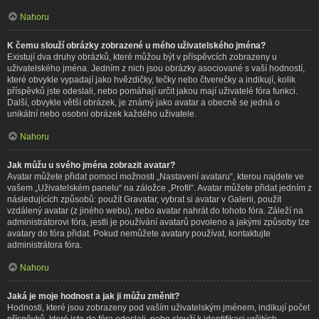
Nahoru
K čemu slouží obrázky zobrazené u mého uživatelského jména?
Existují dva druhy obrázků, které můžou být v příspěvcích zobrazeny u
uživatelského jména. Jedním z nich jsou obrázky asociované s vaší hodností,
které obvykle vypadají jako hvězdičky, tečky nebo čtverečky a indikují, kolik
příspěvků jste odeslali, nebo pomáhají určit jakou mají uživatelé fóra funkci.
Další, obvykle větší obrázek, je známý jako avatar a obecně se jedná o
unikátní nebo osobní obrázek každého uživatele.
Nahoru
Jak můžu u svého jména zobrazit avatar?
Avatar můžete přidat pomocí možnosti „Nastavení avataru“, kterou najdete ve
vašem „Uživatelském panelu“ na záložce „Profil“. Avatar můžete přidat jedním z
následujících způsobů: použít Gravatar, vybrat si avatar v Galerii, použít
vzdálený avatar (z jiného webu), nebo avatar nahrát do tohoto fóra. Záleží na
administrátorovi fóra, jestli je používání avatarů povoleno a jakými způsoby lze
avatary do fóra přidat. Pokud nemůžete avatary používat, kontaktujte
administrátora fóra.
Nahoru
Jaká je moje hodnost a jak ji můžu změnit?
Hodnosti, které jsou zobrazeny pod vaším uživatelským jménem, indikují počet
příspěvků, které jste do fóra odeslali, nebo slouží k identifikaci určitých