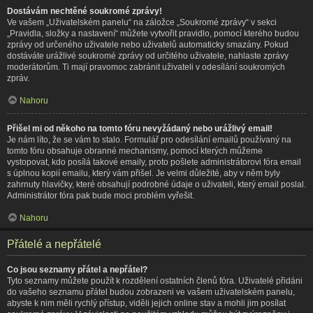
Dostávám nechtěné soukromé zprávy!
Ve vašem „Uživatelském panelu“ na záložce „Soukromé zprávy“ v sekci
„Pravidla, složky a nastavení“ můžete vytvořit pravidlo, pomocí kterého budou
zprávy od určeného uživatele nebo uživatelů automaticky smazány. Pokud
dostáváte urážlivé soukromé zprávy od určitého uživatele, nahlaste zprávy
moderátorům. Ti mají pravomoc zabránit uživateli v odesílání soukromých
zpráv.
Nahoru
Přišel mi od někoho na tomto fóru nevyžádaný nebo urážlivý email!
Je nám líto, že se vám to stalo. Formulář pro odesílání emailů používaný na
tomto fóru obsahuje obranné mechanismy, pomocí kterých můžeme
vystopovat, kdo posílá takové emaily, proto pošlete administrátorovi fóra email
s úplnou kopií emailu, který vám přišel. Je velmi důležité, aby v něm byly
zahrnuty hlavičky, které obsahují podrobné údaje o uživateli, který email poslal.
Administrátor fóra pak bude moci problém vyřešit.
Nahoru
Přátelé a nepřátelé
Co jsou seznamy přátel a nepřátel?
Tyto seznamy můžete použít k rozdělení ostatních členů fóra. Uživatelé přidáni
do vašeho seznamu přátel budou zobrazeni ve vašem uživatelském panelu,
abyste k nim měli rychlý přístup, viděli jejich online stav a mohli jim posílat