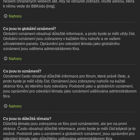
heslem chráněných webech atd. Aby se obrázek zobrazil, vložte adresu, která
k němu vede do BBKódu [img].
Nahoru
Co jsou to globální oznámení?
Globální oznámení obsahují důležité informace, a proto byste je měli vždy číst.
Globální oznámení jsou zobrazeny v každém fóru nahoře a ve vašem
uživatelském panelu. Oprávnění pro odeslání tématu jako globálního
oznámení jsou udělena administrátorem fóra.
Nahoru
Co jsou to oznámení?
Oznámení často obsahují důležité informace pro fórum, které právě čtete, a
proto byste je měli vždy číst. Oznámení jsou zobrazeny nahoře na každé
stránce fóra, do kterého byly odeslány. Podobně jako u globálních oznámení,
jsou oprávnění pro odeslání tématu jako oznámení udělována administrátorem
fóra.
Nahoru
Co jsou to důležitá témata?
Důležitá témata jsou zobrazena ve fóru pod oznámeními, ale jen na první
stránce. Často obsahují důležité informace, proto byste je měli číst kdykoli je to
možné. Podobně jako u oznámení a globálních oznámení, jsou oprávnění pro
odeslání tématu jako důležitého udělována administrátorem fóra.