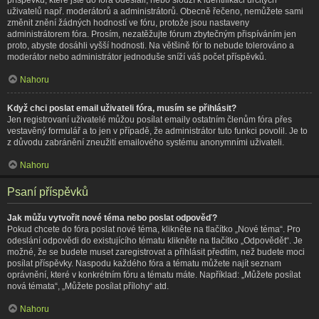
uživatelů např. moderátorů a administrátorů. Obecně řečeno, nemůžete sami
změnit znění žádných hodností ve fóru, protože jsou nastaveny
administrátorem fóra. Prosím, nezatěžujte fórum zbytečným přispíváním jen
proto, abyste dosáhli vyšší hodnosti. Na většině fór to nebude tolerováno a
moderátor nebo administrátor jednoduše sníží váš počet příspěvků.
Nahoru
Když chci poslat email uživateli fóra, musím se přihlásit?
Jen registrovaní uživatelé můžou posílat emaily ostatním členům fóra přes
vestavěný formulář a to jen v případě, že administrátor tuto funkci povolil. Je to
z důvodu zabránění zneužití emailového systému anonymními uživateli.
Nahoru
Psaní příspěvků
Jak můžu vytvořit nové téma nebo poslat odpověď?
Pokud chcete do fóra poslat nové téma, klikněte na tlačítko „Nové téma“. Pro
odeslání odpovědi do existujícího tématu klikněte na tlačítko „Odpovědět“. Je
možné, že se budete muset zaregistrovat a přihlásit předtím, než budete moci
posílat příspěvky. Naspodu každého fóra a tématu můžete najít seznam
oprávnění, které v konkrétním fóru a tématu máte. Například: „Můžete posílat
nová témata“, „Můžete posílat přílohy“ atd.
Nahoru