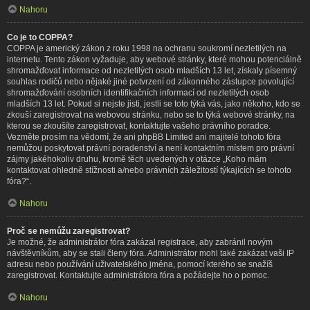
Nahoru
Co je to COPPA?
COPPA je americký zákon z roku 1998 na ochranu soukromí nezletilých na
internetu. Tento zákon vyžaduje, aby webové stránky, které mohou potenciálně
shromažďovat informace od nezletilých osob mladších 13 let, získaly písemný
souhlas rodičů nebo nějaké jiné potvrzení od zákonného zástupce povolující
shromažďování osobních identifikačních informací od nezletilých osob
mladších 13 let. Pokud si nejste jisti, jestli se toto týká vás, jako někoho, kdo se
zkouší zaregistrovat na webovou stránku, nebo se to týká webové stránky, na
kterou se zkoušíte zaregistrovat, kontaktujte vašeho právního poradce.
Vezměte prosím na vědomí, že ani phpBB Limited ani majitelé tohoto fóra
nemůžou poskytovat právní poradenství a není kontaktním místem pro právní
zájmy jakéhokoliv druhu, kromě těch uvedených v otázce „Koho mám
kontaktovat ohledně stížnosti a/nebo právních záležitostí týkajících se tohoto
fóra?“.
Nahoru
Proč se nemůžu zaregistrovat?
Je možné, že administrátor fóra zakázal registrace, aby zabránil novým
návštěvníkům, aby se stali členy fóra. Administrátor mohl také zakázat vaši IP
adresu nebo používání uživatelského jména, pomocí kterého se snažíš
zaregistrovat. Kontaktujte administrátora fóra a požádejte ho o pomoc.
Nahoru