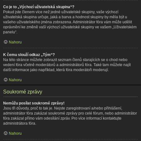
Co je to „Výchozí uživatelská skupina“?
Pokud jste členem více než jedné uživatelské skupiny, vaše výchozí
uživatelská skupina určuje, jaká a barva a hodnost skupiny by měla být u
vašeho uživatelského jména zobrazena. Administrátor fóra vám může udělit
oprávnění ke změně vaší výchozí uživatelské skupiny ve vašem „Uživatelském
panelu“.
Nahoru
K čemu slouží odkaz „Tým“?
Na této stránce můžete zobrazit seznam členů starajících se o chod nebo
vedení fóra včetně moderátorů a administrátorů fóra. Také tam můžete najít
další informace jako například, která fóra moderátoři moderují.
Nahoru
Soukromé zprávy
Nemůžu posílat soukromé zprávy!
Jsou tři důvody, proč to tak je. Nejste zaregistrovaní a/nebo přihlášení,
administrátor fóra zakázal soukromé zprávy pro celé fórum, nebo administrátor
fóra zakázal přímo vám odesílání zpráv. Pro více informací kontaktujte
administrátora fóra.
Nahoru