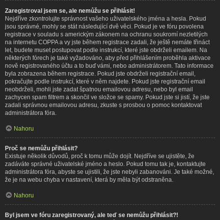
Zaregistroval jsem se, ale nemůžu se přihlásit!
Nejdříve zkontrolujte správnost vašeho uživatelského jména a hesla. Pokud
jsou správné, mohly se stát následující dvě věci. Pokud je ve fóru povolena
registrace v souladu s americkým zákonem na ochranu soukromí nezletilých
na internetu COPPA a vy jste během registrace zadali, že ještě nemáte třináct
let, budete muset postupovat podle instrukcí, které jste obdrželi emailem. Na
některých fórech je také vyžadováno, aby před přihlášením proběhla aktivace
nově registrovaného účtu a to buď vámi, nebo administrátorem. Tato informace
byla zobrazena během registrace. Pokud jste obdrželi registrační email,
pokračujte podle instrukcí, které v něm najdete. Pokud jste registrační email
neobdrželi, mohli jste zadat špatnou emailovou adresu, nebo byl email
zachycen spam filtrem a skončil ve složce se spamy. Pokud jste si jistí, že jste
zadali správnou emailovou adresu, zkuste s prosbou o pomoc kontaktovat
administrátora fóra.
Nahoru
Proč se nemůžu přihlásit?
Existuje několik důvodů, proč k tomu může dojít. Nejdříve se ujistěte, že
zadáváte správné uživatelské jméno a heslo. Pokud tomu tak je, kontaktujte
administrátora fóra, abyste se ujistili, že jste nebyli zabanováni. Je také možné,
že je na webu chyba v nastavení, která by měla být odstraněna.
Nahoru
Byl jsem ve fóru zaregistrovaný, ale teď se nemůžu přihlásit?!