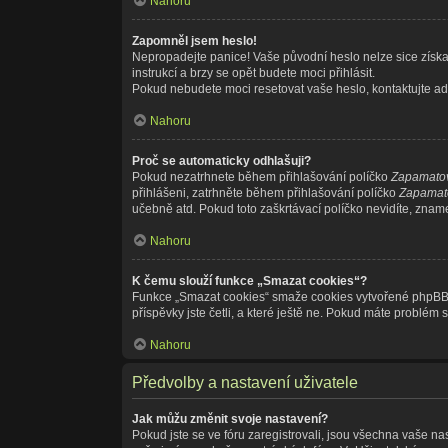
Nahoru
Zapomněl jsem heslo!
Nepropadejte panice! Vaše původní heslo nelze sice získat
instrukcí a brzy se opět budete moci přihlásit.
Pokud nebudete moci resetovat vaše heslo, kontaktujte adm
Nahoru
Proč se automaticky odhlašuji?
Pokud nezatrhnete během přihlašování políčko
Zapamatov
přihlášeni, zatrhněte během přihlašování políčko
Zapamato
učebně atd. Pokud toto zaškrtávací políčko nevidíte, znamen
Nahoru
K čemu slouží funkce „Smazat cookies“?
Funkce „Smazat cookies“ smaže cookies vytvořené phpBB fó
příspěvky jste četli, a které ještě ne. Pokud máte probl
Nahoru
Předvolby a nastavení uživatele
Jak můžu změnit svoje nastavení?
Pokud jste se ve fóru zaregistrovali, jsou všechna vaše na