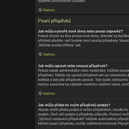
systému anonymními uživateli.
Nahoru
Psaní příspěvků
Jak můžu vytvořit nové téma nebo poslat odpověď?
Pokud chcete do fóra poslat nové téma, klikněte na tlačítk
přihlásit předtím, než budete moci posílat příspěvky. Nas
„Můžete posílat přílohy“ atd.
Nahoru
Jak můžu upravit nebo smazat příspěvek?
Pokud nejste administrátor nebo moderátor, můžete pouze u
příspěvku. Někdy lze upravit příspěvek jen po omezenou do
kolikrát a kdy jste příspěvek upravili. Toto bude zobrazen
mohou zanechat na základě vlastního uvážení vzkaz, proč
Nahoru
Jak můžu přidat ke svým příspěvků podpis?
Abyste mohli přidat podpis k vašim příspěvkům, musíte ho n
podpis
, čímž váš podpis k příspěvku připojíte. Pomocí mo
„Výchozí nastavení příspěvků“ můžete automaticky připoji
během psaní příspěvku zrušíte zaškrtnutí možnosti
Připoji