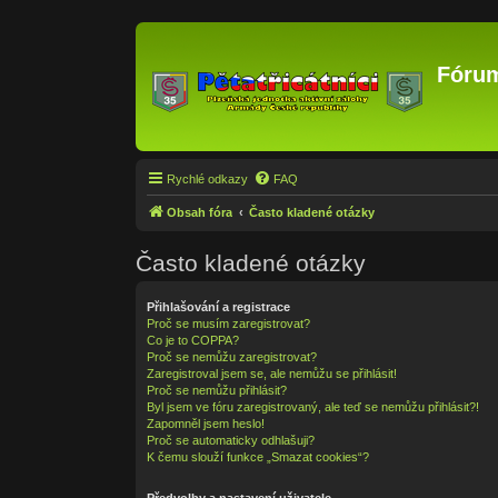
Fórum
Rychlé odkazy
FAQ
Obsah fóra
Často kladené otázky
Často kladené otázky
Přihlašování a registrace
Proč se musím zaregistrovat?
Co je to COPPA?
Proč se nemůžu zaregistrovat?
Zaregistroval jsem se, ale nemůžu se přihlásit!
Proč se nemůžu přihlásit?
Byl jsem ve fóru zaregistrovaný, ale teď se nemůžu přihlásit?!
Zapomněl jsem heslo!
Proč se automaticky odhlašuji?
K čemu slouží funkce „Smazat cookies“?
Předvolby a nastavení uživatele