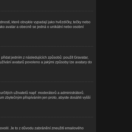
ností, které obvykle vypadají jako hvězdičky, tečky nebo
ý jako avatar a obecně se jedná o unikátní nebo osobní
přidat jedním z následujících způsobů: použít Gravatar,
e používání avatarů povoleno a jakými způsoby lze avatary do
 určitých uživatelů např. moderátorů a administrátorů.
um zbytečným přispíváním jen proto, abyste dosáhli vyšší
povolil. Je to z důvodu zabránění zneužití emailového