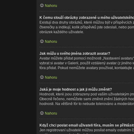
Nahoru
K čemu slouží obrázky zobrazené u mého uživatelskéh
Existují dva druhy obrázků, které můžou být v příspěvcích
čtverečky a indikují, kolik příspěvků jste odeslali, nebo p
obrázek každého uživatele.
Nahoru
Jak můžu u svého jména zobrazit avatar?
Avatar můžete přidat pomocí možnosti „Nastavení avataru“,
vybrat si avatar v Galerii, použít vzdálený avatar (z jinéh
fóra přidat. Pokud nemůžete avatary používat, kontaktujte 
Nahoru
Jaká je moje hodnost a jak ji můžu změnit?
Hodnosti, které jsou zobrazeny pod vaším uživatelským jméne
Obecně řečeno, nemůžete sami změnit znění žádných hodnos
hodnosti. Na většině fór to nebude tolerováno a moderátor
Nahoru
Když chci poslat email uživateli fóra, musím se přihlási
Jen registrovaní uživatelé můžou posílat emaily ostatním č