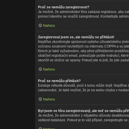
Proč se nemůžu zaregistrovat?
Je možné, že administrátor fóra zakázal registrace, aby z
pomocí kterého se snažíš zaregistrovat. Kontaktujte admin
Nahoru
Zaregistroval jsem se, ale nemůžu se přihlásit!
Nejdříve zkontrolujte správnost vašeho uživatelského jmé
ochranu soukromí nezletilých na internetu COPPA a vy jste 
fórech je také vyžadováno, aby před přihlášením proběhla
obdrželi registrační email, pokračujte podle instrukcí, kt
skončil ve složce se spamy. Pokud jste si jistí, že jste z
Nahoru
Proč se nemůžu přihlásit?
Existuje několik důvodů, proč k tomu může dojít. Nejdříve se
zabanováni. Je také možné, že je na webu chyba v nastave
Nahoru
Byl jsem ve fóru zaregistrovaný, ale teď se nemůžu přih
Je možné, že administrátor z nějakého důvodu deaktivoval 
velikost databáze. Pokud je to váš případ, zaregistrujte se