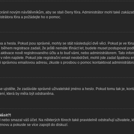
abránil novým návštěvníkům, aby se stali členy fóra. Administrátor mohl také zakáz
istrátora fóra a požádejte ho o pomoc.
na a hesla. Pokud jsou správné, mohly se stát následující dvě věci. Pokud je ve f
během registrace zadali, že ještě nemáte třináct let, budete muset postupovat podle
 aktivace nově registrovaného účtu a to buď vámi, nebo administrátorem. Tato inf
eré v něm najdete. Pokud jste registrační email neobdrželi, mohli jste zadat špatno
adali správnou emailovou adresu, zkuste s prosbou o pomoc kontaktovat administrátora
 ujistěte, že zadáváte správné uživatelské jméno a heslo. Pokud tomu tak je, kontaktu
ní, která by měla být odstraněna.
lásit?!
nebo smazal váš účet. Na některých fórech také pravidelně odstraňují uživatele, k
 znovu a pokuste se více zapojit do diskuzí.