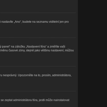
i nastavíte „Ano“, budete na seznamu viditelní jen pro
ý panel“ na záložku „Nastavení fóra“ a změňte vaši
 změnu časové zóny, stejně jako většinu nastavení, můžou
eru nesprávný. Upozorněte na to, prosím, administrátora,
e zeptat administrátora fóra, jestli může nainstalovat