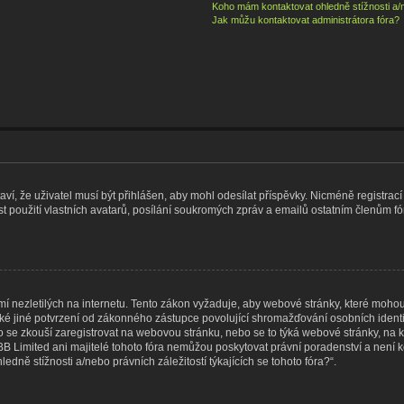
Koho mám kontaktovat ohledně stížnosti a/ne
Jak můžu kontaktovat administrátora fóra?
taví, že uživatel musí být přihlášen, aby mohl odesílat příspěvky. Nicméně registrací
 použití vlastních avatarů, posílání soukromých zpráv a emailů ostatním členům fór
 nezletilých na internetu. Tento zákon vyžaduje, aby webové stránky, které moho
ké jiné potvrzení od zákonného zástupce povolující shromažďování osobních identif
, kdo se zkouší zaregistrovat na webovou stránku, nebo se to týká webové stránky, na 
 Limited ani majitelé tohoto fóra nemůžou poskytovat právní poradenství a není k
ně stížnosti a/nebo právních záležitostí týkajících se tohoto fóra?“.