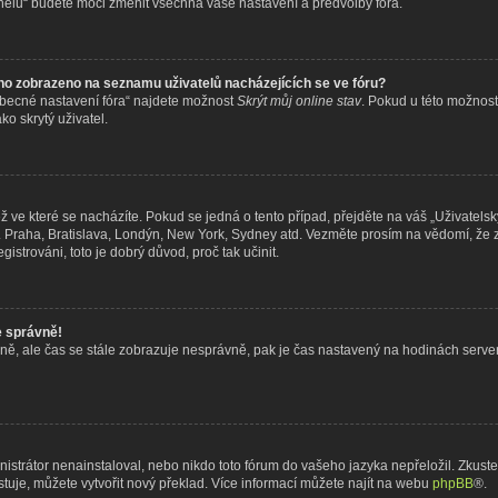
nelu“ budete moci změnit všechna vaše nastavení a předvolby fóra.
no zobrazeno na seznamu uživatelů nacházejících se ve fóru?
Obecné nastavení fóra“ najdete možnost
Skrýt můj online stav
. Pokud u této možnost
o skrytý uživatel.
 ve které se nacházíte. Pokud se jedná o tento případ, přejděte na váš „Uživatelsk
ř. Praha, Bratislava, Londýn, New York, Sydney atd. Vezměte prosím na vědomí, že
gistrováni, toto je dobrý důvod, proč tak učinit.
e správně!
právně, ale čas se stále zobrazuje nesprávně, pak je čas nastavený na hodinách serv
trátor nenainstaloval, nebo nikdo toto fórum do vašeho jazyka nepřeložil. Zkuste s
uje, můžete vytvořit nový překlad. Více informací můžete najít na webu
phpBB
®.