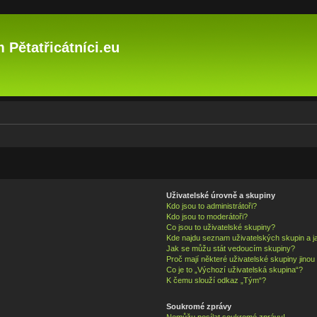
 Pětatřicátníci.eu
Uživatelské úrovně a skupiny
Kdo jsou to administrátoři?
Kdo jsou to moderátoři?
Co jsou to uživatelské skupiny?
Kde najdu seznam uživatelských skupin a j
Jak se můžu stát vedoucím skupiny?
Proč mají některé uživatelské skupiny jinou
Co je to „Výchozí uživatelská skupina“?
K čemu slouží odkaz „Tým“?
Soukromé zprávy
Nemůžu posílat soukromé zprávy!