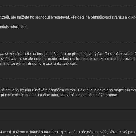
 zpět, ale můžete ho jednoduše resetovat. Přejděte na přihlašovací stránku a klik
inistrátora fóra.
at si mě
zůstanete na fóru přihlášen jen po přednastavený čas. To slouží k zabráně
vat si mě
. To se ale nedoporučuje, pokud přistupujete k fóru ze sdíleného počítač
á to, že administrátor fóra tuto funkci zakázal.
rem, díky kterým zůstáváte přihlášen ve fóru. Pokud je to povoleno majitelem fóra
ém s přihlašováním nebo odhlašováním, smazání cookies fóra může pomoci.
stavení uložena v databázi fóra. Pro jejich změnu přejděte na váš „Uživatelský pane