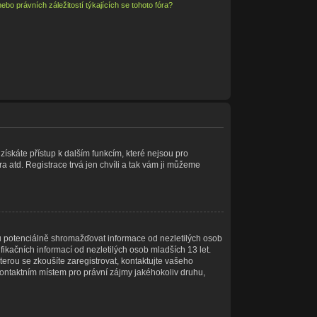
bo právních záležitostí týkajících se tohoto fóra?
 získáte přístup k dalším funkcím, které nejsou pro
a atd. Registrace trvá jen chvíli a tak vám ji můžeme
u potenciálně shromažďovat informace od nezletilých osob
ikačních informací od nezletilých osob mladších 13 let.
kterou se zkoušíte zaregistrovat, kontaktujte vašeho
ontaktním místem pro právní zájmy jakéhokoliv druhu,