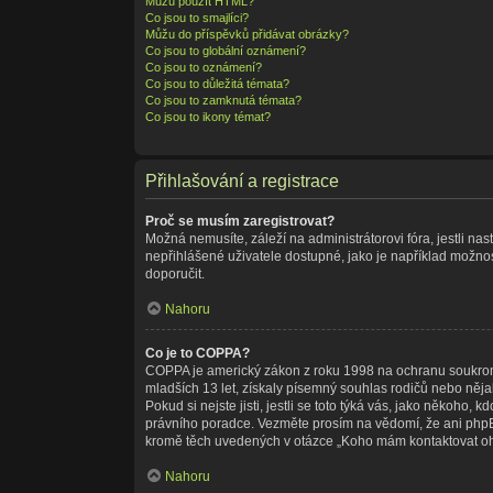
Můžu použít HTML?
Co jsou to smajlíci?
Můžu do příspěvků přidávat obrázky?
Co jsou to globální oznámení?
Co jsou to oznámení?
Co jsou to důležitá témata?
Co jsou to zamknutá témata?
Co jsou to ikony témat?
Přihlašování a registrace
Proč se musím zaregistrovat?
Možná nemusíte, záleží na administrátorovi fóra, jestli nas
nepřihlášené uživatele dostupné, jako je například možnost
doporučit.
Nahoru
Co je to COPPA?
COPPA je americký zákon z roku 1998 na ochranu soukromí
mladších 13 let, získaly písemný souhlas rodičů nebo něja
Pokud si nejste jisti, jestli se toto týká vás, jako někoho
právního poradce. Vezměte prosím na vědomí, že ani phpBB
kromě těch uvedených v otázce „Koho mám kontaktovat ohled
Nahoru