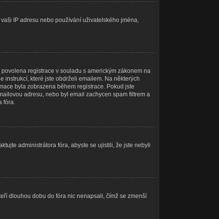
at vaši IP adresu nebo používání uživatelského jména,
óru povolena registrace v souladu s americkým zákonem na
 instrukcí, které jste obdrželi emailem. Na některých
ormace byla zobrazena během registrace. Pokud jste
u emailovou adresu, nebo byl email zachycen spam filtrem a
 fóra.
jte administrátora fóra, abyste se ujistili, že jste nebyli
teří dlouhou dobu do fóra nic nenapsali, čímž se zmenší