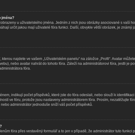
o jména?
 zobrazeny u uživatelského jména. Jedním z nich jsou obrázky asociované s vaší hod
omáhají určit jakou mají uživatelé fóra funkci. Další, obvykle větší obrázek, je znám
 kterou najdete ve vašem „Uživatelském panelu“ na záložce „Profil“. Avatar můžete 
o webu), nebo avatar nahrát do tohoto fóra. Záleží na administrátorovi fóra, jestli j
administrátora fóra.
m, indikují počet příspěvků, které jste do fóra odeslali, nebo slouží k identifikaci
tí ve fóru, protože jsou nastaveny administrátorem fóra. Prosím, nezatěžujte fór
 nebo administrátor jednoduše sníží váš počet příspěvků.
t?
lenům fóra přes vestavěný formulář a to jen v případě, že administrátor tuto funkci 