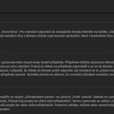
o „Nové téma“. Pro odeslání odpovědi do existujícího tématu klikněte na tlačítko „
podu každého fóra a tématu můžete najít seznam oprávnění, které v konkrétním fóru 
pravovat nebo mazat svoje vlastní příspěvky. Příspěvek můžete upravit po kliknutí n
bu po jeho odeslání. Pokud již někdo na příspěvek odpověděl a vy se do tématu vrá
o pouze v případě, že někdo do tématu pošle odpověď, ale neobjeví se to, pokud mod
 příspěvek upravili. Vezměte prosím na vědomí, že normální uživatelé nemůžou s
ejdřív ve vašem „Uživatelském panelu“ na záložce „Profil“ vytvořit. Jakmile ho vytv
žnosti „Připojit můj podpis ke všem mým příspěvkům“, kterou naleznete ve vašem „U
t váš podpis ke všem vašim příspěvkům. Pokud to uděláte, můžete stále zamezit při
t podpis
.