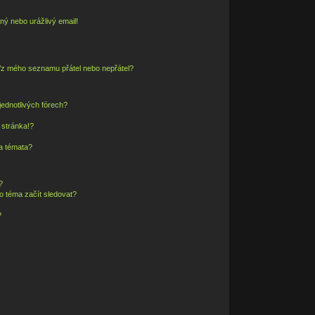
ný nebo urážlivý email!
o/z mého seznamu přátel nebo nepřátel?
ednotlivých fórech?
 stránka!?
 a témata?
?
o téma začít sledovat?
?