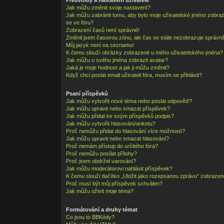
Jak můžu změnit svoje nastavení?
Jak můžu zabránit tomu, aby bylo moje uživatelské jméno zobra
se ve fóru?
Zobrazení časů není správné!
Změnil jsem časovou zónu, ale čas se stále nezobrazuje správně
Můj jazyk není na seznamu!
K čemu slouží obrázky zobrazené u mého uživatelského jména?
Jak můžu u svého jména zobrazit avatar?
Jaká je moje hodnost a jak ji můžu změnit?
Když chci poslat email uživateli fóra, musím se přihlásit?
Psaní příspěvků
Jak můžu vytvořit nové téma nebo poslat odpověď?
Jak můžu upravit nebo smazat příspěvek?
Jak můžu přidat ke svým příspěvků podpis?
Jak můžu vytvořit hlasování/anketu?
Proč nemůžu přidat do hlasování více možností?
Jak můžu upravit nebo smazat hlasování?
Proč nemám přístup do určitého fóra?
Proč nemůžu posílat přílohy?
Proč jsem obdržel varování?
Jak můžu moderátorovi nahlásit příspěvek?
K čemu slouží tlačítko „Uložit jako rozepsanou zprávu“ zobrazen
Proč musí být můj příspěvek schválen?
Jak můžu oživit moje téma?
Formátování a druhy témat
Co jsou to BBKódy?