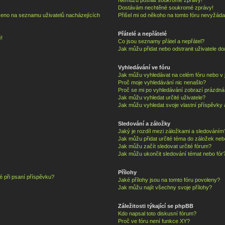
Dostávám nechtěné soukromé zprávy!
zeno na seznamu uživatelů nacházejících
Přišel mi od někoho na tomto fóru nevyžáda
Přátelé a nepřátelé
!
Co jsou seznamy přátel a nepřátel?
Jak můžu přidat nebo odstranit uživatele d
Vyhledávání ve fóru
Jak můžu vyhledávat na celém fóru nebo v j
Proč moje vyhledávání nic nenašlo?
Proč se mi po vyhledávání zobrazí prázdná
Jak můžu vyhledat určité uživatele?
Jak můžu vyhledat svoje vlastní příspěvky
Sledování a záložky
Jaký je rozdíl mezi záložkami a sledováním
Jak můžu přidat určité téma do záložek neb
Jak můžu začít sledovat určité fórum?
Jak můžu ukončit sledování témat nebo fór
Přílohy
é při psaní příspěvku?
Jaké přílohy jsou na tomto fóru povoleny?
Jak můžu najít všechny svoje přílohy?
Záležitosti týkající se phpBB
Kdo napsal toto diskusní fórum?
Proč ve fóru není funkce XY?