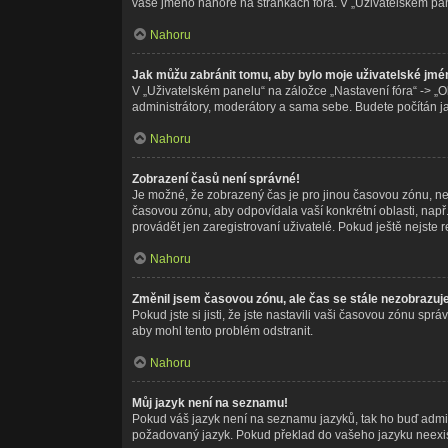
vaše jméno nahoře na stránkách fóra. V „Uživatelském pa
Nahoru
Jak můžu zabránit tomu, aby bylo moje uživatelské jmé
V „Uživatelském panelu“ na záložce „Nastavení fóra“ -> „
administrátory, moderátory a sama sebe. Budete počítán jak
Nahoru
Zobrazení časů není správné!
Je možné, že zobrazený čas je pro jinou časovou zónu, než
časovou zónu, aby odpovídala vaší konkrétní oblasti, nap
provádět jen zaregistrovaní uživatelé. Pokud ještě nejste re
Nahoru
Změnil jsem časovou zónu, ale čas se stále nezobrazuj
Pokud jste si jisti, že jste nastavili vaši časovou zónu s
aby mohl tento problém odstranit.
Nahoru
Můj jazyk není na seznamu!
Pokud váš jazyk není na seznamu jazyků, tak ho buď adminis
požadovaný jazyk. Pokud překlad do vašeho jazyku neexist