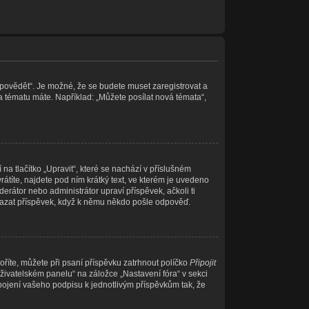
Odpovědět“. Je možné, že se budete muset zaregistrovat a
a tématu máte. Například: „Můžete posílat nová témata“,
a tlačítko „Upravit“, které se nachází v příslušném
títe, najdete pod ním krátký text, ve kterém je uvedeno
erátor nebo administrátor upraví příspěvek, ačkoli ti
mazat příspěvek, když k němu někdo pošle odpověď.
oříte, můžete při psaní příspěvku zatrhnout políčko
Připojit
živatelském panelu“ na záložce „Nastavení fóra“ v sekci
pojení vašeho podpisu k jednotlivým příspěvkům tak, že