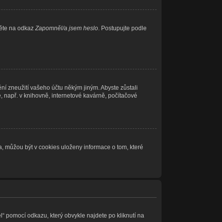
něte na odkaz
Zapomněl/a jsem heslo
. Postupujte podle
ní zneužití vašeho účtu někým jiným. Abyste zůstali
e, např. v knihovně, internetové kavárně, počítačové
, můžou být v cookies uloženy informace o tom, které
l“ pomocí odkazu, který obvykle najdete po kliknutí na