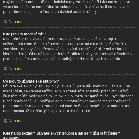
majitelem fóra nebo dalšími administrátory. Administrátoři také můžou mít ve
všech fórech úplné moderátorské schopnosti, opět v závislosti na nastavení
provedeném majitelem fóra nebo dalšími administrátory.
Nahoru
Kdo jsou to moderátoři?
Moderátoři jsou uživatelé (nebo skupiny uživatelů), kteří se starají o
každodenní chod fóra. Mají pravomoc k upravování a mazání příspěvků a
zamykání, odemykání, přesunování, mazání a rozdělování témat ve fórech,
která moderují. Obecně jsou moderátoři přítomni, aby zabraňovali uživatelů v
psaní mimo téma nebo v posílání hanlivých nebo urážlivých materiálů.
Nahoru
Co jsou to uživatelské skupiny?
Uživatelské skupiny jsou skupiny uživatelů, které dělí komunitu uživatelů na
menší části, se kterými můžou administrátoři fóra snadněji pracovat. Každý
člen fóra může patřit do několika skupin a každé skupině můžou být přiřazena
různá oprávnění. To umožňuje administrátorům jednoduše měnit oprávnění
pro mnoho uživatelů najednou, například změnit oprávnění pro moderátory,
nebo povolit uživatelům přístup do soukromého fóra.
Nahoru
Kde najdu seznam uživatelských skupin a jak se můžu stát členem
skupiny?