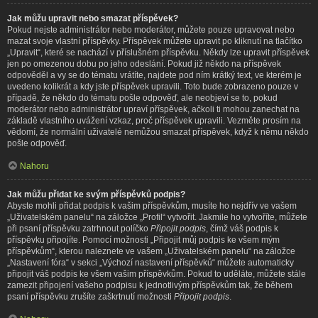
Jak můžu upravit nebo smazat příspěvek?
Pokud nejste administrátor nebo moderátor, můžete pouze upravovat nebo
mazat svoje vlastní příspěvky. Příspěvek můžete upravit po kliknutí na tlačítko
„Upravit“, které se nachází v příslušném příspěvku. Někdy lze upravit příspěvek
jen po omezenou dobu po jeho odeslání. Pokud již někdo na příspěvek
odpověděl a vy se do tématu vrátíte, najdete pod ním krátký text, ve kterém je
uvedeno kolikrát a kdy jste příspěvek upravili. Toto bude zobrazeno pouze v
případě, že někdo do tématu pošle odpověď, ale neobjeví se to, pokud
moderátor nebo administrátor upraví příspěvek, ačkoli ti mohou zanechat na
základě vlastního uvážení vzkaz, proč příspěvek upravili. Vezměte prosím na
vědomí, že normální uživatelé nemůžou smazat příspěvek, když k němu někdo
pošle odpověď.
Nahoru
Jak můžu přidat ke svým příspěvků podpis?
Abyste mohli přidat podpis k vašim příspěvkům, musíte ho nejdřív ve vašem
„Uživatelském panelu“ na záložce „Profil“ vytvořit. Jakmile ho vytvoříte, můžete
při psaní příspěvku zatrhnout políčko
Připojit podpis
, čímž váš podpis k
příspěvku připojíte. Pomocí možnosti „Připojit můj podpis ke všem mým
příspěvkům“, kterou naleznete ve vašem „Uživatelském panelu“ na záložce
„Nastavení fóra“ v sekci „Výchozí nastavení příspěvků“ můžete automaticky
připojit váš podpis ke všem vašim příspěvkům. Pokud to uděláte, můžete stále
zamezit připojení vašeho podpisu k jednotlivým příspěvkům tak, že během
psaní příspěvku zrušíte zaškrtnutí možnosti
Připojit podpis
.