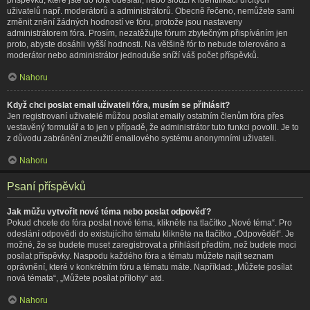
uživatelů např. moderátorů a administrátorů. Obecně řečeno, nemůžete sami
změnit znění žádných hodností ve fóru, protože jsou nastaveny
administrátorem fóra. Prosím, nezatěžujte fórum zbytečným přispíváním jen
proto, abyste dosáhli vyšší hodnosti. Na většině fór to nebude tolerováno a
moderátor nebo administrátor jednoduše sníží váš počet příspěvků.
Nahoru
Když chci poslat email uživateli fóra, musím se přihlásit?
Jen registrovaní uživatelé můžou posílat emaily ostatním členům fóra přes
vestavěný formulář a to jen v případě, že administrátor tuto funkci povolil. Je to
z důvodu zabránění zneužití emailového systému anonymními uživateli.
Nahoru
Psaní příspěvků
Jak můžu vytvořit nové téma nebo poslat odpověď?
Pokud chcete do fóra poslat nové téma, klikněte na tlačítko „Nové téma“. Pro
odeslání odpovědi do existujícího tématu klikněte na tlačítko „Odpovědět“. Je
možné, že se budete muset zaregistrovat a přihlásit předtím, než budete moci
posílat příspěvky. Naspodu každého fóra a tématu můžete najít seznam
oprávnění, které v konkrétním fóru a tématu máte. Například: „Můžete posílat
nová témata“, „Můžete posílat přílohy“ atd.
Nahoru