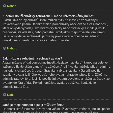
Nahoru
K čemu slouží obrázky zobrazené u mého uživatelského jména?
Existují dva druhy obrázků, které můžou být v příspěvcích zobrazeny u
uživatelského jména. Jedním z nich jsou obrázky asociované s vaší hodností,
které obvykle vypadají jako hvězdičky, tečky nebo čtverečky a indikují, kolik
příspěvků jste odeslali, nebo pomáhají určit jakou mají uživatelé fóra funkci.
Další, obvykle větší obrázek, je známý jako avatar a obecně se jedná o
unikátní nebo osobní obrázek každého uživatele.
Nahoru
Jak můžu u svého jména zobrazit avatar?
Avatar můžete přidat pomocí možnosti „Nastavení avataru“, kterou najdete ve
vašem „Uživatelském panelu“ na záložce „Profil“. Avatar můžete přidat jedním z
následujících způsobů: použít Gravatar, vybrat si avatar v Galerii, použít
vzdálený avatar (z jiného webu), nebo avatar nahrát do tohoto fóra. Záleží na
administrátorovi fóra, jestli je používání avatarů povoleno a jakými způsoby lze
avatary do fóra přidat. Pokud nemůžete avatary používat, kontaktujte
administrátora fóra.
Nahoru
Jaká je moje hodnost a jak ji můžu změnit?
Hodnosti, které jsou zobrazeny pod vaším uživatelským jménem, indikují počet
příspěvků, které jste do fóra odeslali, nebo slouží k identifikaci určitých