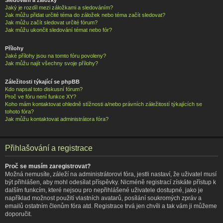
Jaký je rozdíl mezi záložkami a sledováním?
Jak můžu přidat určité téma do záložek nebo téma začít sledovat?
Jak můžu začít sledovat určité fórum?
Jak můžu ukončit sledování témat nebo fór?
Přílohy
Jaké přílohy jsou na tomto fóru povoleny?
Jak můžu najít všechny svoje přílohy?
Záležitosti týkající se phpBB
Kdo napsal toto diskusní fórum?
Proč ve fóru není funkce XY?
Koho mám kontaktovat ohledně stížnosti a/nebo právních záležitostí týkajících se
tohoto fóra?
Jak můžu kontaktovat administrátora fóra?
Přihlašování a registrace
Proč se musím zaregistrovat?
Možná nemusíte, záleží na administrátorovi fóra, jestli nastaví, že uživatel musí
být přihlášen, aby mohl odesílat příspěvky. Nicméně registrací získáte přístup k
dalším funkcím, které nejsou pro nepřihlášené uživatele dostupné, jako je
například možnost použití vlastních avatarů, posílání soukromých zpráv a
emailů ostatním členům fóra atd. Registrace trvá jen chvíli a tak vám ji můžeme
doporučit.