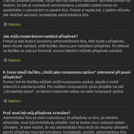
z těchto pravidel porušíte, může vám být uděleno varování. Vezměte prosím na
vědomí, že toto je rozhodnutí administrátora a phpBB Limited nemá nic
společného s varováními na daném fóru. Pokud si nejste jisti, z jakého důvodu
jste obdrželi varování, kontaktujte administrátora fóra.
Nahoru
Jak můžu moderátorovi nahlásit příspěvek?
Pokud je tato funkce povolena administrátorem fóra, měli byste v příspěvku,
který chcete nahlásit, vidět tlačítko (ikonu) pro nahlášení příspěvku. Po kliknutí
na tlačítko se zobrazí formulář, pomocí kterého můžete příspěvek nahlásit.
Nahoru
K čemu slouží tlačítko „Uložit jako rozepsanou zprávu“ zobrazené při psaní
příspěvku?
Pomocí tohoto tlačítka můžete uložit rozepsanou zprávu, abyste ji mohli
dokončit a odeslat později. Pro načtení rozepsaných zpráv přejděte na váš
„Uživatelský panel“, ve kterém naleznete odkaz na vaše rozepsané zprávy.
Nahoru
Proč musí být můj příspěvek schválen?
Administrátor fóra se mohl rozhodnout, že příspěvky ve fóru, do kterého
přispíváte, musí být prohlédnuty předtím, než je budou moci zobrazit ostatní
uživatelé. Je také možné, že vás administrátor fóra vložil do skupiny uživatelů,
jejichž příspěvky musí být schváleny. Kontaktujte, prosím, administrátora fóra