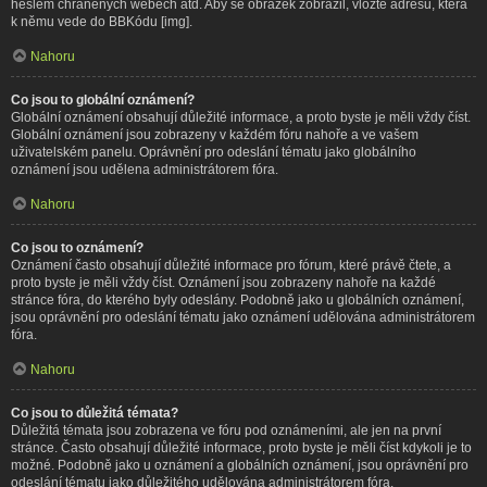
heslem chráněných webech atd. Aby se obrázek zobrazil, vložte adresu, která
k němu vede do BBKódu [img].
Nahoru
Co jsou to globální oznámení?
Globální oznámení obsahují důležité informace, a proto byste je měli vždy číst.
Globální oznámení jsou zobrazeny v každém fóru nahoře a ve vašem
uživatelském panelu. Oprávnění pro odeslání tématu jako globálního
oznámení jsou udělena administrátorem fóra.
Nahoru
Co jsou to oznámení?
Oznámení často obsahují důležité informace pro fórum, které právě čtete, a
proto byste je měli vždy číst. Oznámení jsou zobrazeny nahoře na každé
stránce fóra, do kterého byly odeslány. Podobně jako u globálních oznámení,
jsou oprávnění pro odeslání tématu jako oznámení udělována administrátorem
fóra.
Nahoru
Co jsou to důležitá témata?
Důležitá témata jsou zobrazena ve fóru pod oznámeními, ale jen na první
stránce. Často obsahují důležité informace, proto byste je měli číst kdykoli je to
možné. Podobně jako u oznámení a globálních oznámení, jsou oprávnění pro
odeslání tématu jako důležitého udělována administrátorem fóra.