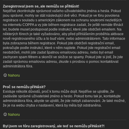
Zaregistroval jsem se, ale nemůžu se přihlásit!
Nejdříve zkontrolujte správnost vašeho uživatelského jména a hesla. Pokud
jsou správné, mohly se stát následující dvě věci. Pokud je ve fóru povolena
registrace v souladu s americkým zákonem na ochranu soukromí nezletilých
na internetu COPPA a vy jste během registrace zadali, že ještě nemáte třináct
let, budete muset postupovat podle instrukcí, které jste obdrželi emailem. Na
některých fórech je také vyžadováno, aby před přihlášením proběhla aktivace
nově registrovaného účtu a to buď vámi, nebo administrátorem. Tato informace
byla zobrazena během registrace. Pokud jste obdrželi registrační email,
pokračujte podle instrukcí, které v něm najdete. Pokud jste registrační email
neobdrželi, mohli jste zadat špatnou emailovou adresu, nebo byl email
zachycen spam filtrem a skončil ve složce se spamy. Pokud jste si jistí, že jste
zadali správnou emailovou adresu, zkuste s prosbou o pomoc kontaktovat
administrátora fóra.
Nahoru
Proč se nemůžu přihlásit?
Existuje několik důvodů, proč k tomu může dojít. Nejdříve se ujistěte, že
zadáváte správné uživatelské jméno a heslo. Pokud tomu tak je, kontaktujte
administrátora fóra, abyste se ujistili, že jste nebyli zabanováni. Je také možné,
že je na webu chyba v nastavení, která by měla být odstraněna.
Nahoru
Byl jsem ve fóru zaregistrovaný, ale teď se nemůžu přihlásit?!