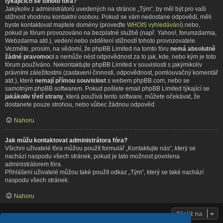
týkajících se tohoto fóra?
Jakýkoliv z administrátorů uvedených na stránce „Tým“, by měl být pro vaši
stížnost vhodnou kontaktní osobou. Pokud se vám nedostane odpovědi, měli
byste kontaktovat majitele domény (proveďte
WHOIS vyhledávání
) nebo,
pokud je fórum provozováno na bezplatné službě (např. Yahoo!, forumzdarma,
Webzdarma atd.), vedení nebo oddělení stížností tohoto provozovatele.
Vezměte, prosím, na vědomí, že phpBB Limited na tomto fóru
nemá absolutně
žádné pravomoci
a nemůže nést odpovědnost za to jak, kde, nebo kým je toto
fórum používáno. Nekontaktujte phpBB Limited v souvislosti s jakýmikoliv
právními záležitostmi (zastavení činnosti, odpovědnost, pomlouvačný komentář
atd.), které
nemají přímou souvislost
s webem phpBB.com, nebo se
samotným phpBB softwarem. Pokud pošlete email phpBB Limited týkající se
jakákoliv třetí strany
, která používá tento software, můžete očekávat, že
dostanete pouze strohou, nebo vůbec žádnou odpověď.
Nahoru
Jak můžu kontaktovat administrátora fóra?
Všichni uživatelé fóra můžou použít formulář „Kontaktujte nás“, který se
nachází naspodu všech stránek, pokud je tato možnost povolena
administrátorem fóra.
Přihlášení uživatelé můžou také použít odkaz „Tým“, který se také nachází
naspodu všech stránek.
Nahoru
Přejít na