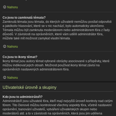
Nahoru
Co jsou to zamknutá témata?
Zamknutá témata jsou témata, do kterých uživatelé nemůžou posílat odpovědi
a jakékoliv hlasování, které se v nic nachází, bylo automaticky ukončeno.
Témata můžou být zamknuta moderátorem nebo administrátorem fóra z řady
důvodů. V závislosti na oprávněních, které vám udělil administrátor fóra,
můžete také mít možnost zamykat vlastní témata.
Nahoru
Co jsou to ikony témat?
Ikony témat jsou autory témat vybrané obrázky asociované s příspěvky, které
můžou indikovat jejich obsah. Možnost používat ikony témat závisí na
oprávněních nastavených administrátorem fóra.
Nahoru
Uživatelské úrovně a skupiny
Kdo jsou to administrátoři?
Administrátoři jsou uživatelé fóra, kteří mají nejvyšší úroveň kontroly nad celým
fórem. Tito členové můžou kontrolovat všechny aspekty fóra, včetně nastavení
oprávnění, banování uživatelů, vytváření uživatelských skupin nebo
moderátorů atd. a to v závislosti na oprávněních, která jsou jim udělena