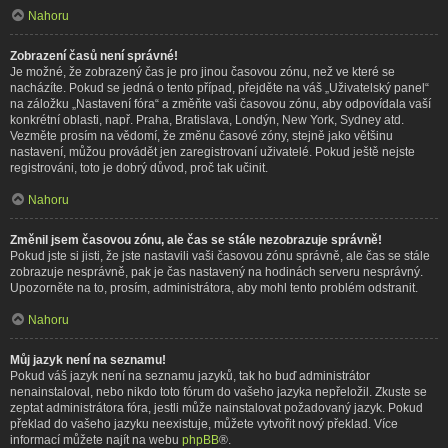
Nahoru
Zobrazení časů není správné!
Je možné, že zobrazený čas je pro jinou časovou zónu, než ve které se
nacházíte. Pokud se jedná o tento případ, přejděte na váš „Uživatelský panel“
na záložku „Nastavení fóra“ a změňte vaši časovou zónu, aby odpovídala vaší
konkrétní oblasti, např. Praha, Bratislava, Londýn, New York, Sydney atd.
Vezměte prosím na vědomí, že změnu časové zóny, stejně jako většinu
nastavení, můžou provádět jen zaregistrovaní uživatelé. Pokud ještě nejste
registrováni, toto je dobrý důvod, proč tak učinit.
Nahoru
Změnil jsem časovou zónu, ale čas se stále nezobrazuje správně!
Pokud jste si jisti, že jste nastavili vaši časovou zónu správně, ale čas se stále
zobrazuje nesprávně, pak je čas nastavený na hodinách serveru nesprávný.
Upozorněte na to, prosím, administrátora, aby mohl tento problém odstranit.
Nahoru
Můj jazyk není na seznamu!
Pokud váš jazyk není na seznamu jazyků, tak ho buď administrátor
nenainstaloval, nebo nikdo toto fórum do vašeho jazyka nepřeložil. Zkuste se
zeptat administrátora fóra, jestli může nainstalovat požadovaný jazyk. Pokud
překlad do vašeho jazyku neexistuje, můžete vytvořit nový překlad. Více
informací můžete najít na webu
phpBB
®.