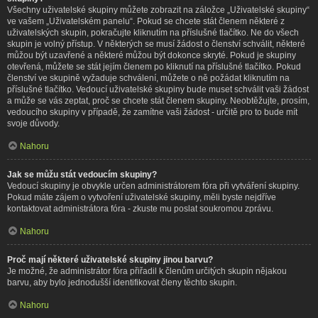
Všechny uživatelské skupiny můžete zobrazit na záložce „Uživatelské skupiny“
ve vašem „Uživatelském panelu“. Pokud se chcete stát členem některé z
uživatelských skupin, pokračujte kliknutím na příslušné tlačítko. Ne do všech
skupin je volný přístup. V některých se musí žádost o členství schválit, některé
můžou být uzavřené a některé můžou být dokonce skryté. Pokud je skupiny
otevřená, můžete se stát jejím členem po kliknutí na příslušné tlačítko. Pokud
členství ve skupině vyžaduje schválení, můžete o ně požádat kliknutím na
příslušné tlačítko. Vedoucí uživatelské skupiny bude muset schválit vaši žádost
a může se vás zeptat, proč se chcete stát členem skupiny. Neobtěžujte, prosím,
vedoucího skupiny v případě, že zamítne vaši žádost - určitě pro to bude mít
svoje důvody.
Nahoru
Jak se můžu stát vedoucím skupiny?
Vedoucí skupiny je obvykle určen administrátorem fóra při vytváření skupiny.
Pokud máte zájem o vytvoření uživatelské skupiny, měli byste nejdříve
kontaktovat administrátora fóra - zkuste mu poslat soukromou zprávu.
Nahoru
Proč mají některé uživatelské skupiny jinou barvu?
Je možné, že administrátor fóra přiřadil k členům určitých skupin nějakou
barvu, aby bylo jednodušší identifikovat členy těchto skupin.
Nahoru