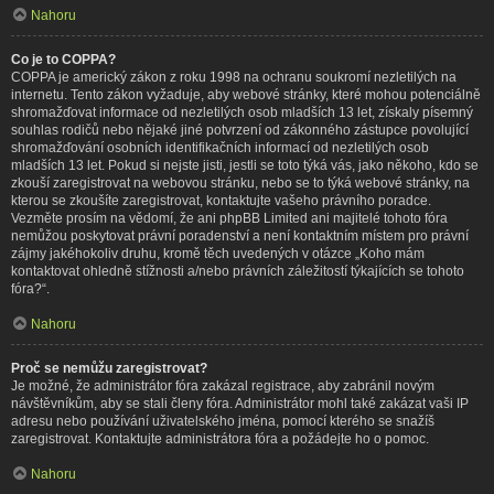
Nahoru
Co je to COPPA?
COPPA je americký zákon z roku 1998 na ochranu soukromí nezletilých na
internetu. Tento zákon vyžaduje, aby webové stránky, které mohou potenciálně
shromažďovat informace od nezletilých osob mladších 13 let, získaly písemný
souhlas rodičů nebo nějaké jiné potvrzení od zákonného zástupce povolující
shromažďování osobních identifikačních informací od nezletilých osob
mladších 13 let. Pokud si nejste jisti, jestli se toto týká vás, jako někoho, kdo se
zkouší zaregistrovat na webovou stránku, nebo se to týká webové stránky, na
kterou se zkoušíte zaregistrovat, kontaktujte vašeho právního poradce.
Vezměte prosím na vědomí, že ani phpBB Limited ani majitelé tohoto fóra
nemůžou poskytovat právní poradenství a není kontaktním místem pro právní
zájmy jakéhokoliv druhu, kromě těch uvedených v otázce „Koho mám
kontaktovat ohledně stížnosti a/nebo právních záležitostí týkajících se tohoto
fóra?“.
Nahoru
Proč se nemůžu zaregistrovat?
Je možné, že administrátor fóra zakázal registrace, aby zabránil novým
návštěvníkům, aby se stali členy fóra. Administrátor mohl také zakázat vaši IP
adresu nebo používání uživatelského jména, pomocí kterého se snažíš
zaregistrovat. Kontaktujte administrátora fóra a požádejte ho o pomoc.
Nahoru