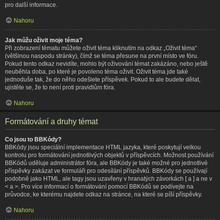
pro další informace.
Nahoru
Jak můžu oživit moje téma?
Při zobrazení tématu můžete oživit téma kliknutím na odkaz „Oživit téma“
(většinou naspodu stránky), čímž se téma přesune na první místo ve fóru.
Pokud tento odkaz nevidíte, mohlo být oživování témat zakázáno, nebo ještě
neuběhla doba, po které je povoleno téma oživit. Oživit téma jde také
jednoduše tak, že do něho odešlete příspěvek. Pokud to ale budete dělat,
ujistěte se, že to není proti pravidlům fóra.
Nahoru
Formátování a druhy témat
Co jsou to BBKódy?
BBKódy jsou speciální implementace HTML jazyka, které poskytují velkou
kontrolu pro formátování jednotlivých objektů v příspěvcích. Možnost používání
BBKódů uděluje administrátor fóra, ale BBKódy je také možné pro jednotlivé
příspěvky zakázat ve formuláři pro odesílání příspěvků. BBKódy se používají
podobně jako HTML, ale tagy jsou uzavřeny v hranatých závorkách [ a ] a ne v
< a >. Pro více informací o formátování pomocí BBKódů se podívejte na
průvodce, ke kterému najdete odkaz na stránce, na které se píší příspěvky.
Nahoru