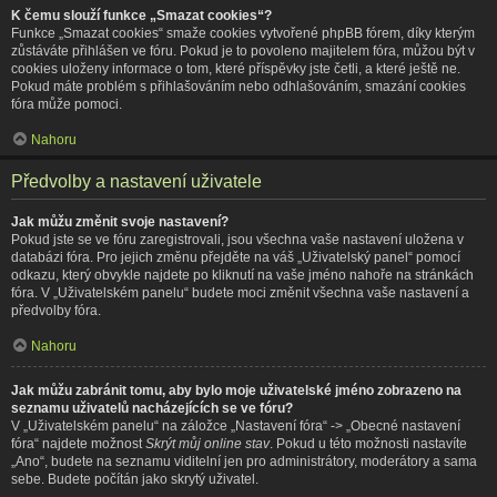
K čemu slouží funkce „Smazat cookies“?
Funkce „Smazat cookies“ smaže cookies vytvořené phpBB fórem, díky kterým
zůstáváte přihlášen ve fóru. Pokud je to povoleno majitelem fóra, můžou být v
cookies uloženy informace o tom, které příspěvky jste četli, a které ještě ne.
Pokud máte problém s přihlašováním nebo odhlašováním, smazání cookies
fóra může pomoci.
Nahoru
Předvolby a nastavení uživatele
Jak můžu změnit svoje nastavení?
Pokud jste se ve fóru zaregistrovali, jsou všechna vaše nastavení uložena v
databázi fóra. Pro jejich změnu přejděte na váš „Uživatelský panel“ pomocí
odkazu, který obvykle najdete po kliknutí na vaše jméno nahoře na stránkách
fóra. V „Uživatelském panelu“ budete moci změnit všechna vaše nastavení a
předvolby fóra.
Nahoru
Jak můžu zabránit tomu, aby bylo moje uživatelské jméno zobrazeno na
seznamu uživatelů nacházejících se ve fóru?
V „Uživatelském panelu“ na záložce „Nastavení fóra“ -> „Obecné nastavení
fóra“ najdete možnost
Skrýt můj online stav
. Pokud u této možnosti nastavíte
„Ano“, budete na seznamu viditelní jen pro administrátory, moderátory a sama
sebe. Budete počítán jako skrytý uživatel.