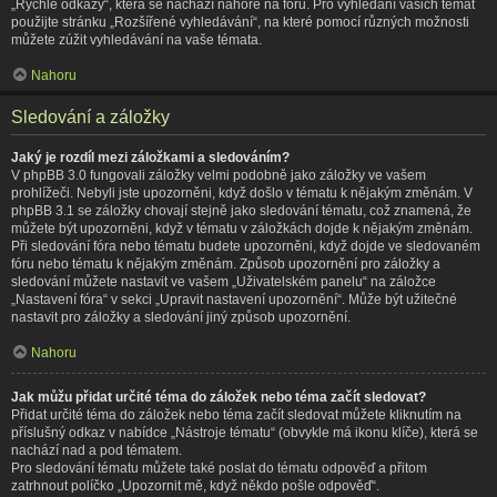
„Rychlé odkazy“, která se nachází nahoře na fóru. Pro vyhledání vašich témat
použijte stránku „Rozšířené vyhledávání“, na které pomocí různých možnosti
můžete zúžit vyhledávání na vaše témata.
Nahoru
Sledování a záložky
Jaký je rozdíl mezi záložkami a sledováním?
V phpBB 3.0 fungovali záložky velmi podobně jako záložky ve vašem
prohlížeči. Nebyli jste upozorněni, když došlo v tématu k nějakým změnám. V
phpBB 3.1 se záložky chovají stejně jako sledování tématu, což znamená, že
můžete být upozorněni, když v tématu v záložkách dojde k nějakým změnám.
Při sledování fóra nebo tématu budete upozorněni, když dojde ve sledovaném
fóru nebo tématu k nějakým změnám. Způsob upozornění pro záložky a
sledování můžete nastavit ve vašem „Uživatelském panelu“ na záložce
„Nastavení fóra“ v sekci „Upravit nastavení upozornění“. Může být užitečné
nastavit pro záložky a sledování jiný způsob upozornění.
Nahoru
Jak můžu přidat určité téma do záložek nebo téma začít sledovat?
Přidat určité téma do záložek nebo téma začít sledovat můžete kliknutím na
příslušný odkaz v nabídce „Nástroje tématu“ (obvykle má ikonu klíče), která se
nachází nad a pod tématem.
Pro sledování tématu můžete také poslat do tématu odpověď a přitom
zatrhnout políčko „Upozornit mě, když někdo pošle odpověď“.