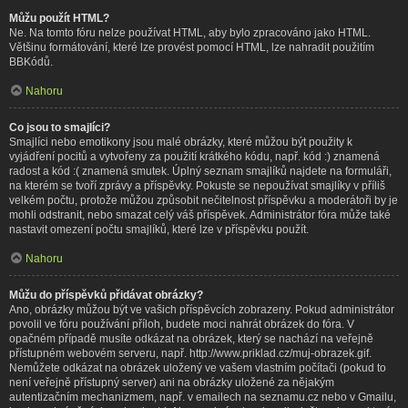
Můžu použít HTML?
Ne. Na tomto fóru nelze používat HTML, aby bylo zpracováno jako HTML.
Většinu formátování, které lze provést pomocí HTML, lze nahradit použitím
BBKódů.
Nahoru
Co jsou to smajlíci?
Smajlíci nebo emotikony jsou malé obrázky, které můžou být použity k
vyjádření pocitů a vytvořeny za použití krátkého kódu, např. kód :) znamená
radost a kód :( znamená smutek. Úplný seznam smajlíků najdete na formuláři,
na kterém se tvoří zprávy a příspěvky. Pokuste se nepoužívat smajlíky v příliš
velkém počtu, protože můžou způsobit nečitelnost příspěvku a moderátoři by je
mohli odstranit, nebo smazat celý váš příspěvek. Administrátor fóra může také
nastavit omezení počtu smajlíků, které lze v příspěvku použít.
Nahoru
Můžu do příspěvků přidávat obrázky?
Ano, obrázky můžou být ve vašich příspěvcích zobrazeny. Pokud administrátor
povolil ve fóru používání příloh, budete moci nahrát obrázek do fóra. V
opačném případě musíte odkázat na obrázek, který se nachází na veřejně
přístupném webovém serveru, např. http://www.priklad.cz/muj-obrazek.gif.
Nemůžete odkázat na obrázek uložený ve vašem vlastním počítači (pokud to
není veřejně přístupný server) ani na obrázky uložené za nějakým
autentizačním mechanizmem, např. v emailech na seznamu.cz nebo v Gmailu,