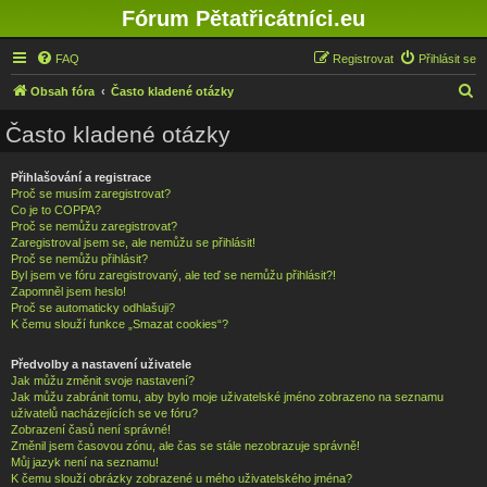
Fórum Pětatřicátníci.eu
FAQ
Registrovat
Přihlásit se
H
Obsah fóra
Často kladené otázky
l
Často kladené otázky
e
d
Přihlašování a registrace
Proč se musím zaregistrovat?
a
Co je to COPPA?
t
Proč se nemůžu zaregistrovat?
Zaregistroval jsem se, ale nemůžu se přihlásit!
Proč se nemůžu přihlásit?
Byl jsem ve fóru zaregistrovaný, ale teď se nemůžu přihlásit?!
Zapomněl jsem heslo!
Proč se automaticky odhlašuji?
K čemu slouží funkce „Smazat cookies“?
Předvolby a nastavení uživatele
Jak můžu změnit svoje nastavení?
Jak můžu zabránit tomu, aby bylo moje uživatelské jméno zobrazeno na seznamu
uživatelů nacházejících se ve fóru?
Zobrazení časů není správné!
Změnil jsem časovou zónu, ale čas se stále nezobrazuje správně!
Můj jazyk není na seznamu!
K čemu slouží obrázky zobrazené u mého uživatelského jména?