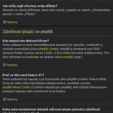
Jak můžu najít všechny svoje přílohy?
Seznam se všemi přílohami, které jste nahráli, najdete ve vašem „Uživatelském
panelu“ v sekci „Přílohy“.
Nahoru
Záležitosti týkající se phpBB
Kdo napsal toto diskusní fórum?
Tento software (v jeho nemodifikované podobě) byl vytvořen, zveřejněn a
chráněn autorskými právy
phpBB Limited
. phpBB je dostupné pod GNU
General Public License verze 2 (GPL-2.0) a může být volně distribuováno. Pro
více informací se podívejte na stránku
About phpBB
(angl.).
Nahoru
Proč ve fóru není funkce XY?
Tento software byl napsán a je licencován přes phpBB Limited. Pokud věříte,
že by do něho měla být přidána nějaká funkce, navštivte, prosím,
phpBB Ideas Centre
(Centrum nápadů pro phpBB), kde můžete hlasovat pro
existující nápady nebo navrhnout nové funkce.
Nahoru
Koho mám kontaktovat ohledně stížnosti a/nebo právních záležitostí