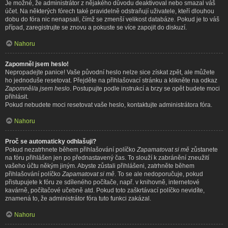
Je možné, že administrátor z nějakého důvodu deaktivoval nebo smazal váš
účet. Na některých fórech také pravidelně odstraňují uživatele, kteří dlouhou
dobu do fóra nic nenapsali, čímž se zmenší velikost databáze. Pokud je to váš
případ, zaregistrujte se znovu a pokuste se více zapojit do diskuzí.
Nahoru
Zapomněl jsem heslo!
Nepropadejte panice! Vaše původní heslo nelze sice získat zpět, ale můžete
ho jednoduše resetovat. Přejděte na přihlašovací stránku a klikněte na odkaz
Zapomněl/a jsem heslo
. Postupujte podle instrukcí a brzy se opět budete moci
přihlásit.
Pokud nebudete moci resetovat vaše heslo, kontaktujte administrátora fóra.
Nahoru
Proč se automaticky odhlašuji?
Pokud nezatrhnete během přihlašování políčko
Zapamatovat si mě
zůstanete
na fóru přihlášen jen po přednastavený čas. To slouží k zabránění zneužití
vašeho účtu někým jiným. Abyste zůstali přihlášeni, zatrhněte během
přihlašování políčko
Zapamatovat si mě
. To se ale nedoporučuje, pokud
přistupujete k fóru ze sdíleného počítače, např. v knihovně, internetové
kavárně, počítačové učebně atd. Pokud toto zaškrtávací políčko nevidíte,
znamená to, že administrátor fóra tuto funkci zakázal.
Nahoru