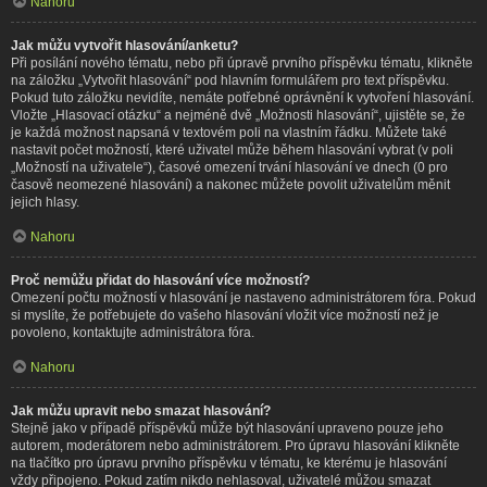
Nahoru
Jak můžu vytvořit hlasování/anketu?
Při posílání nového tématu, nebo při úpravě prvního příspěvku tématu, klikněte
na záložku „Vytvořit hlasování“ pod hlavním formulářem pro text příspěvku.
Pokud tuto záložku nevidíte, nemáte potřebné oprávnění k vytvoření hlasování.
Vložte „Hlasovací otázku“ a nejméně dvě „Možnosti hlasování“, ujistěte se, že
je každá možnost napsaná v textovém poli na vlastním řádku. Můžete také
nastavit počet možností, které uživatel může během hlasování vybrat (v poli
„Možností na uživatele“), časové omezení trvání hlasování ve dnech (0 pro
časově neomezené hlasování) a nakonec můžete povolit uživatelům měnit
jejich hlasy.
Nahoru
Proč nemůžu přidat do hlasování více možností?
Omezení počtu možností v hlasování je nastaveno administrátorem fóra. Pokud
si myslíte, že potřebujete do vašeho hlasování vložit více možností než je
povoleno, kontaktujte administrátora fóra.
Nahoru
Jak můžu upravit nebo smazat hlasování?
Stejně jako v případě příspěvků může být hlasování upraveno pouze jeho
autorem, moderátorem nebo administrátorem. Pro úpravu hlasování klikněte
na tlačítko pro úpravu prvního příspěvku v tématu, ke kterému je hlasování
vždy připojeno. Pokud zatím nikdo nehlasoval, uživatelé můžou smazat