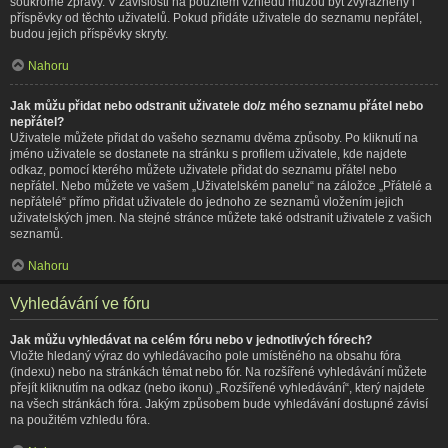
soukromé zprávy. V závislosti na použitém vzhledu můžou být zvýrazněny i
příspěvky od těchto uživatelů. Pokud přidáte uživatele do seznamu nepřátel,
budou jejich příspěvky skryty.
Nahoru
Jak můžu přidat nebo odstranit uživatele do/z mého seznamu přátel nebo
nepřátel?
Uživatele můžete přidat do vašeho seznamu dvěma způsoby. Po kliknutí na
jméno uživatele se dostanete na stránku s profilem uživatele, kde najdete
odkaz, pomocí kterého můžete uživatele přidat do seznamu přátel nebo
nepřátel. Nebo můžete ve vašem „Uživatelském panelu“ na záložce „Přátelé a
nepřátelé“ přímo přidat uživatele do jednoho ze seznamů vložením jejich
uživatelských jmen. Na stejné stránce můžete také odstranit uživatele z vašich
seznamů.
Nahoru
Vyhledávání ve fóru
Jak můžu vyhledávat na celém fóru nebo v jednotlivých fórech?
Vložte hledaný výraz do vyhledávacího pole umístěného na obsahu fóra
(indexu) nebo na stránkách témat nebo fór. Na rozšířené vyhledávání můžete
přejít kliknutím na odkaz (nebo ikonu) „Rozšířené vyhledávání“, který najdete
na všech stránkách fóra. Jakým způsobem bude vyhledávání dostupné závisí
na použitém vzhledu fóra.