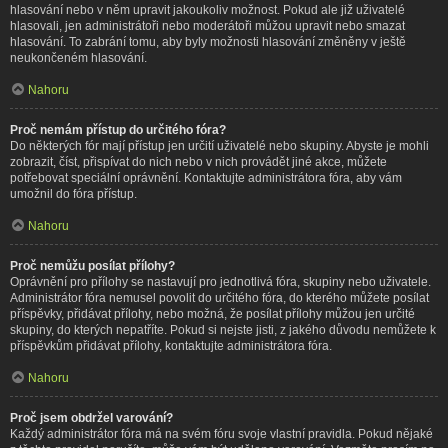
hlasování nebo v něm upravit jakoukoliv možnost. Pokud ale již uživatelé
hlasovali, jen administrátoři nebo moderátoři můžou upravit nebo smazat
hlasování. To zabrání tomu, aby byly možnosti hlasování změněny v ještě
neukončeném hlasování.
Nahoru
Proč nemám přístup do určitého fóra?
Do některých fór mají přístup jen určití uživatelé nebo skupiny. Abyste je mohli
zobrazit, číst, přispívat do nich nebo v nich provádět jiné akce, můžete
potřebovat speciální oprávnění. Kontaktujte administrátora fóra, aby vám
umožnil do fóra přístup.
Nahoru
Proč nemůžu posílat přílohy?
Oprávnění pro přílohy se nastavují pro jednotlivá fóra, skupiny nebo uživatele.
Administrátor fóra nemusel povolit do určitého fóra, do kterého můžete posílat
příspěvky, přidávat přílohy, nebo možná, že posílat přílohy můžou jen určité
skupiny, do kterých nepatříte. Pokud si nejste jisti, z jakého důvodu nemůžete k
příspěvkům přidávat přílohy, kontaktujte administrátora fóra.
Nahoru
Proč jsem obdržel varování?
Každý administrátor fóra má na svém fóru svoje vlastní pravidla. Pokud nějaké