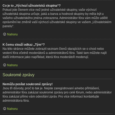
Co je to „Výchozí uživatelská skupina“?
Pokud jste členem více než jedné uživatelské skupiny, vaše výchozí
uživatelská skupina určuje, jaká a barva a hodnost skupiny by měla být u
vašeho uživatelského jména zobrazena. Administrátor fóra vám může udělit
oprávnění ke změně vaší výchozí uživatelské skupiny ve vašem „Uživatelském
panelu“.
Nahoru
K čemu slouží odkaz „Tým“?
Na této stránce můžete zobrazit seznam členů starajících se o chod nebo
vedení fóra včetně moderátorů a administrátorů fóra. Také tam můžete najít
další informace jako například, která fóra moderátoři moderují.
Nahoru
Soukromé zprávy
Nemůžu posílat soukromé zprávy!
Jsou tři důvody, proč to tak je. Nejste zaregistrovaní a/nebo přihlášení,
administrátor fóra zakázal soukromé zprávy pro celé fórum, nebo administrátor
fóra zakázal přímo vám odesílání zpráv. Pro více informací kontaktujte
administrátora fóra.
Nahoru