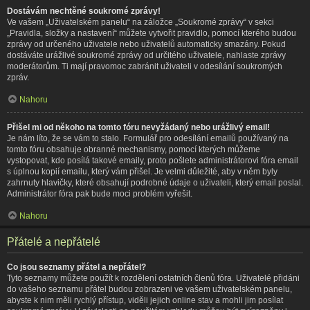
Dostávám nechtěné soukromé zprávy!
Ve vašem „Uživatelském panelu“ na záložce „Soukromé zprávy“ v sekci
„Pravidla, složky a nastavení“ můžete vytvořit pravidlo, pomocí kterého budou
zprávy od určeného uživatele nebo uživatelů automaticky smazány. Pokud
dostáváte urážlivé soukromé zprávy od určitého uživatele, nahlaste zprávy
moderátorům. Ti mají pravomoc zabránit uživateli v odesílání soukromých
zpráv.
Nahoru
Přišel mi od někoho na tomto fóru nevyžádaný nebo urážlivý email!
Je nám líto, že se vám to stalo. Formulář pro odesílání emailů používaný na
tomto fóru obsahuje obranné mechanismy, pomocí kterých můžeme
vystopovat, kdo posílá takové emaily, proto pošlete administrátorovi fóra email
s úplnou kopií emailu, který vám přišel. Je velmi důležité, aby v něm byly
zahrnuty hlavičky, které obsahují podrobné údaje o uživateli, který email poslal.
Administrátor fóra pak bude moci problém vyřešit.
Nahoru
Přátelé a nepřátelé
Co jsou seznamy přátel a nepřátel?
Tyto seznamy můžete použít k rozdělení ostatních členů fóra. Uživatelé přidáni
do vašeho seznamu přátel budou zobrazeni ve vašem uživatelském panelu,
abyste k nim měli rychlý přístup, viděli jejich online stav a mohli jim posílat