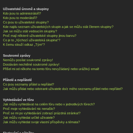
Uživatelské úrovně a skupiny
Kdo jsou to administrátoři?
Kdo jsou to moderátoři?
Co jsou to uživatelské skupiny?
Kde najdu seznam uživatelských skupin a jak se můžu stát členem skupiny?
Jak se můžu stát vedoucím skupiny?
Proč mají některé uživatelské skupiny jinou barvu?
Co je to „Výchozí uživatelská skupina“?
K čemu slouží odkaz „Tým“?
Soukromé zprávy
Nemůžu posílat soukromé zprávy!
Dostávám nechtěné soukromé zprávy!
Přišel mi od někoho na tomto fóru nevyžádaný nebo urážlivý email!
Přátelé a nepřátelé
Co jsou seznamy přátel a nepřátel?
Jak můžu přidat nebo odstranit uživatele do/z mého seznamu přátel nebo nepřátel?
Vyhledávání ve fóru
Jak můžu vyhledávat na celém fóru nebo v jednotlivých fórech?
Proč moje vyhledávání nic nenašlo?
Proč se mi po vyhledávání zobrazí prázdná stránka!?
Jak můžu vyhledat určité uživatele?
Jak můžu vyhledat svoje vlastní příspěvky a témata?
Sledování a záložky