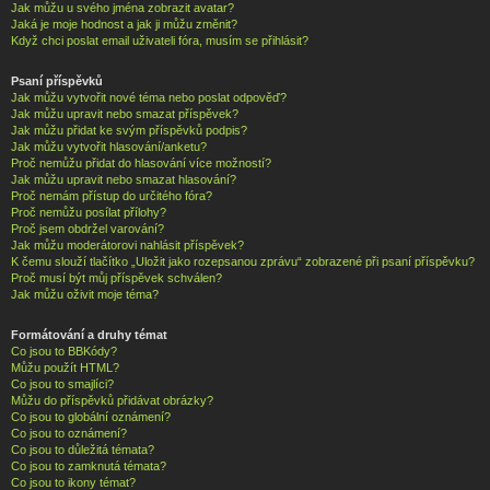
Jak můžu u svého jména zobrazit avatar?
Jaká je moje hodnost a jak ji můžu změnit?
Když chci poslat email uživateli fóra, musím se přihlásit?
Psaní příspěvků
Jak můžu vytvořit nové téma nebo poslat odpověď?
Jak můžu upravit nebo smazat příspěvek?
Jak můžu přidat ke svým příspěvků podpis?
Jak můžu vytvořit hlasování/anketu?
Proč nemůžu přidat do hlasování více možností?
Jak můžu upravit nebo smazat hlasování?
Proč nemám přístup do určitého fóra?
Proč nemůžu posílat přílohy?
Proč jsem obdržel varování?
Jak můžu moderátorovi nahlásit příspěvek?
K čemu slouží tlačítko „Uložit jako rozepsanou zprávu“ zobrazené při psaní příspěvku?
Proč musí být můj příspěvek schválen?
Jak můžu oživit moje téma?
Formátování a druhy témat
Co jsou to BBKódy?
Můžu použít HTML?
Co jsou to smajlíci?
Můžu do příspěvků přidávat obrázky?
Co jsou to globální oznámení?
Co jsou to oznámení?
Co jsou to důležitá témata?
Co jsou to zamknutá témata?
Co jsou to ikony témat?