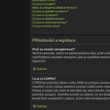
Můžu použít HTML?
Co jsou to smajlíci?
Můžu do příspěvků přidávat obrázky?
Co jsou to globální oznámení?
Co jsou to oznámení?
Co jsou to důležitá témata?
Co jsou to zamknutá témata?
Co jsou to ikony témat?
Přihlašování a registrace
Proč se musím zaregistrovat?
Možná nemusíte, záleží na administrátorovi fóra, jestli nas
nepřihlášené uživatele dostupné, jako je například možnost
doporučit.
Nahoru
Co je to COPPA?
COPPA je americký zákon z roku 1998 na ochranu soukromí
mladších 13 let, získaly písemný souhlas rodičů nebo něja
Pokud si nejste jisti, jestli se toto týká vás, jako někoho
právního poradce. Vezměte prosím na vědomí, že ani phpBB
kromě těch uvedených v otázce „Koho mám kontaktovat ohled
Nahoru