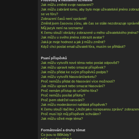
Jak můžu změnit svoje nastavení?
Jak můžu zabránit tomu, aby bylo moje uživatelské jméno zobra
se ve fóru?
Zobrazení časů není správné!
Změnil jsem časovou zónu, ale čas se stále nezobrazuje správně
Můj jazyk není na seznamu!
K čemu slouží obrázky zobrazené u mého uživatelského jména?
Jak můžu u svého jména zobrazit avatar?
Jaká je moje hodnost a jak ji můžu změnit?
Když chci poslat email uživateli fóra, musím se přihlásit?
Psaní příspěvků
Jak můžu vytvořit nové téma nebo poslat odpověď?
Jak můžu upravit nebo smazat příspěvek?
Jak můžu přidat ke svým příspěvků podpis?
Jak můžu vytvořit hlasování/anketu?
Proč nemůžu přidat do hlasování více možností?
Jak můžu upravit nebo smazat hlasování?
Proč nemám přístup do určitého fóra?
Proč nemůžu posílat přílohy?
Proč jsem obdržel varování?
Jak můžu moderátorovi nahlásit příspěvek?
K čemu slouží tlačítko „Uložit jako rozepsanou zprávu“ zobrazen
Proč musí být můj příspěvek schválen?
Jak můžu oživit moje téma?
Formátování a druhy témat
Co jsou to BBKódy?