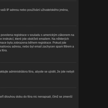
at vaši IP adresu nebo používání uživatelského jména,
óru povolena registrace v souladu s americkým zákonem na
 instrukcí, které jste obdrželi emailem. Na některých
ormace byla zobrazena během registrace. Pokud jste
u emailovou adresu, nebo byl email zachycen spam filtrem a
 fóra.
jte administrátora fóra, abyste se ujistili, že jste nebyli
teří dlouhou dobu do fóra nic nenapsali, čímž se zmenší