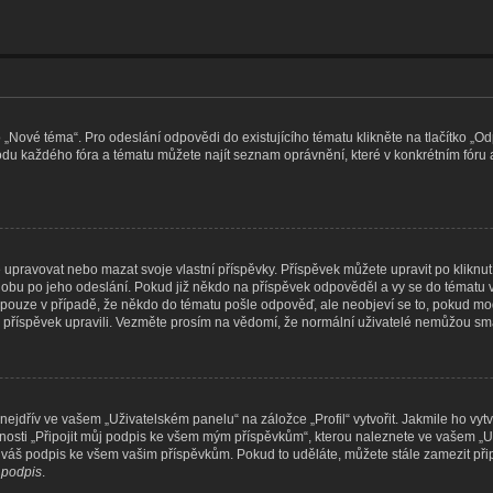
o „Nové téma“. Pro odeslání odpovědi do existujícího tématu klikněte na tlačítko „
podu každého fóra a tématu můžete najít seznam oprávnění, které v konkrétním fóru 
pravovat nebo mazat svoje vlastní příspěvky. Příspěvek můžete upravit po kliknutí n
bu po jeho odeslání. Pokud již někdo na příspěvek odpověděl a vy se do tématu vrá
o pouze v případě, že někdo do tématu pošle odpověď, ale neobjeví se to, pokud mod
 příspěvek upravili. Vezměte prosím na vědomí, že normální uživatelé nemůžou s
ejdřív ve vašem „Uživatelském panelu“ na záložce „Profil“ vytvořit. Jakmile ho vytv
žnosti „Připojit můj podpis ke všem mým příspěvkům“, kterou naleznete ve vašem „U
t váš podpis ke všem vašim příspěvkům. Pokud to uděláte, můžete stále zamezit při
t podpis
.