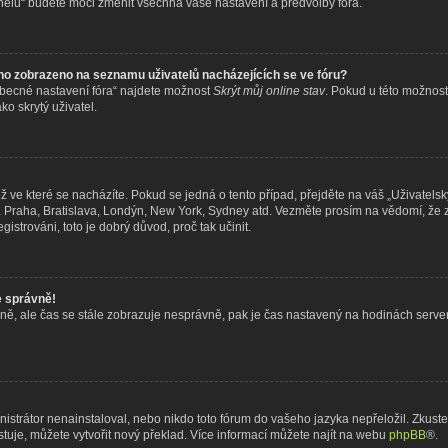
nelu“ budete moci změnit všechna vaše nastavení a předvolby fóra.
no zobrazeno na seznamu uživatelů nacházejících se ve fóru?
Obecné nastavení fóra“ najdete možnost
Skrýt můj online stav
. Pokud u této možnost
o skrytý uživatel.
 ve které se nacházíte. Pokud se jedná o tento případ, přejděte na váš „Uživatelsk
ř. Praha, Bratislava, Londýn, New York, Sydney atd. Vezměte prosím na vědomí, že
gistrováni, toto je dobrý důvod, proč tak učinit.
e správně!
právně, ale čas se stále zobrazuje nesprávně, pak je čas nastavený na hodinách serv
trátor nenainstaloval, nebo nikdo toto fórum do vašeho jazyka nepřeložil. Zkuste s
uje, můžete vytvořit nový překlad. Více informací můžete najít na webu
phpBB
®.