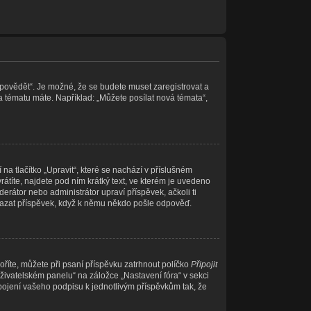
Odpovědět“. Je možné, že se budete muset zaregistrovat a
a tématu máte. Například: „Můžete posílat nová témata“,
a tlačítko „Upravit“, které se nachází v příslušném
títe, najdete pod ním krátký text, ve kterém je uvedeno
erátor nebo administrátor upraví příspěvek, ačkoli ti
mazat příspěvek, když k němu někdo pošle odpověď.
oříte, můžete při psaní příspěvku zatrhnout políčko
Připojit
živatelském panelu“ na záložce „Nastavení fóra“ v sekci
pojení vašeho podpisu k jednotlivým příspěvkům tak, že