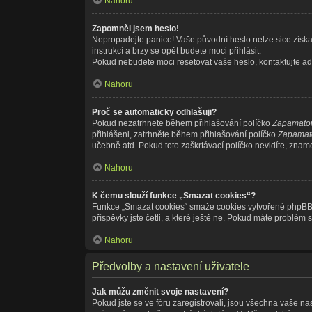
Nahoru
Zapomněl jsem heslo!
Nepropadejte panice! Vaše původní heslo nelze sice získat
instrukcí a brzy se opět budete moci přihlásit.
Pokud nebudete moci resetovat vaše heslo, kontaktujte adm
Nahoru
Proč se automaticky odhlašuji?
Pokud nezatrhnete během přihlašování políčko
Zapamatov
přihlášeni, zatrhněte během přihlašování políčko
Zapamato
učebně atd. Pokud toto zaškrtávací políčko nevidíte, znamen
Nahoru
K čemu slouží funkce „Smazat cookies“?
Funkce „Smazat cookies“ smaže cookies vytvořené phpBB fó
příspěvky jste četli, a které ještě ne. Pokud máte probl
Nahoru
Předvolby a nastavení uživatele
Jak můžu změnit svoje nastavení?
Pokud jste se ve fóru zaregistrovali, jsou všechna vaše na