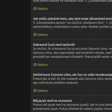
vaše jméno nahoře na stránkách fóra. V „Uživatelském pa
Nahoru
Jak můžu zabránit tomu, aby bylo moje uživatelské jmé
V „Uživatelském panelu“ na záložce „Nastavení fóra“ -> „
administrátory, moderátory a sama sebe. Budete počítán jak
Nahoru
Zobrazení časů není správné!
Je možné, že zobrazený čas je pro jinou časovou zónu, než
časovou zónu, aby odpovídala vaší konkrétní oblasti, nap
provádět jen zaregistrovaní uživatelé. Pokud ještě nejste re
Nahoru
Změnil jsem časovou zónu, ale čas se stále nezobrazuj
Pokud jste si jisti, že jste nastavili vaši časovou zónu s
aby mohl tento problém odstranit.
Nahoru
Můj jazyk není na seznamu!
Pokud váš jazyk není na seznamu jazyků, tak ho buď adminis
požadovaný jazyk. Pokud překlad do vašeho jazyku neexist