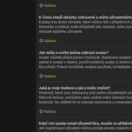
Nahoru
K čemu slouží obrázky zobrazené u mého uživatelskéh
Existují dva druhy obrázků, které můžou být v příspěvcích
čtverečky a indikují, kolik příspěvků jste odeslali, nebo p
obrázek každého uživatele.
Nahoru
Jak můžu u svého jména zobrazit avatar?
Avatar můžete přidat pomocí možnosti „Nastavení avataru“,
vybrat si avatar v Galerii, použít vzdálený avatar (z jinéh
fóra přidat. Pokud nemůžete avatary používat, kontaktujte 
Nahoru
Jaká je moje hodnost a jak ji můžu změnit?
Hodnosti, které jsou zobrazeny pod vaším uživatelským jméne
Obecně řečeno, nemůžete sami změnit znění žádných hodnos
hodnosti. Na většině fór to nebude tolerováno a moderátor
Nahoru
Když chci poslat email uživateli fóra, musím se přihlási
Jen registrovaní uživatelé můžou posílat emaily ostatním č