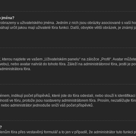
o jména?
 zobrazeny u uživatelského jména. Jedním z nich jsou obrázky asociované s vaší hod
omáhají určit jakou mají uživatelé fóra funkci. Další, obvykle větší obrázek, je znám
 kterou najdete ve vašem „Uživatelském panelu“ na záložce „Profil“. Avatar můžete 
o webu), nebo avatar nahrát do tohoto fóra. Záleží na administrátorovi fóra, jestli j
administrátora fóra.
m, indikují počet příspěvků, které jste do fóra odeslali, nebo slouží k identifikaci
tí ve fóru, protože jsou nastaveny administrátorem fóra. Prosím, nezatěžujte fór
 nebo administrátor jednoduše sníží váš počet příspěvků.
t?
lenům fóra přes vestavěný formulář a to jen v případě, že administrátor tuto funkci 