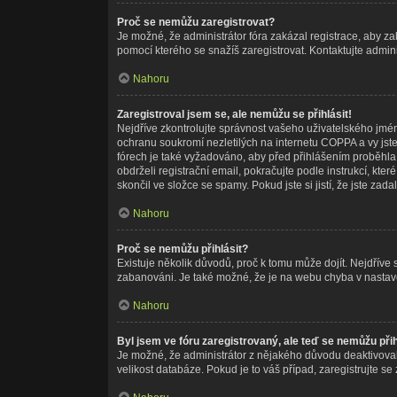
Proč se nemůžu zaregistrovat?
Je možné, že administrátor fóra zakázal registrace, aby z
pomocí kterého se snažíš zaregistrovat. Kontaktujte admin
Nahoru
Zaregistroval jsem se, ale nemůžu se přihlásit!
Nejdříve zkontrolujte správnost vašeho uživatelského jmé
ochranu soukromí nezletilých na internetu COPPA a vy jste 
fórech je také vyžadováno, aby před přihlášením proběhla
obdrželi registrační email, pokračujte podle instrukcí, kt
skončil ve složce se spamy. Pokud jste si jistí, že jste z
Nahoru
Proč se nemůžu přihlásit?
Existuje několik důvodů, proč k tomu může dojít. Nejdříve se
zabanováni. Je také možné, že je na webu chyba v nastave
Nahoru
Byl jsem ve fóru zaregistrovaný, ale teď se nemůžu přih
Je možné, že administrátor z nějakého důvodu deaktivoval 
velikost databáze. Pokud je to váš případ, zaregistrujte se