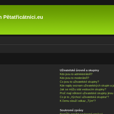
 Pětatřicátníci.eu
Uživatelské úrovně a skupiny
Kdo jsou to administrátoři?
Kdo jsou to moderátoři?
Co jsou to uživatelské skupiny?
Kde najdu seznam uživatelských skupin a j
Jak se můžu stát vedoucím skupiny?
Proč mají některé uživatelské skupiny jinou
Co je to „Výchozí uživatelská skupina“?
K čemu slouží odkaz „Tým“?
Soukromé zprávy
Nemůžu posílat soukromé zprávy!