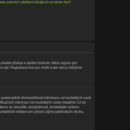
bo právních záležitostí týkajících se tohoto fóra?
 získáte přístup k dalším funkcím, které nejsou pro
a atd. Registrace trvá jen chvíli a tak vám ji můžeme
u potenciálně shromažďovat informace od nezletilých osob
ikačních informací od nezletilých osob mladších 13 let.
kterou se zkoušíte zaregistrovat, kontaktujte vašeho
ontaktním místem pro právní zájmy jakéhokoliv druhu,