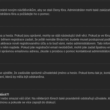
abránil novým návštěvníkům, aby se stali členy fóra. Administrátor mohl také zakáz
istrátora fóra a požádejte ho o pomoc.
na a hesla. Pokud jsou správné, mohly se stát následující dvě věci. Pokud je ve f
během registrace zadali, že ještě nemáte třináct let, budete muset postupovat podle
 aktivace nově registrovaného účtu a to buď vámi, nebo administrátorem. Tato inf
eré v něm najdete. Pokud jste registrační email neobdrželi, mohli jste zadat špatno
adali správnou emailovou adresu, zkuste s prosbou o pomoc kontaktovat administrátora
 ujistěte, že zadáváte správné uživatelské jméno a heslo. Pokud tomu tak je, kontaktu
ní, která by měla být odstraněna.
lásit?!
nebo smazal váš účet. Na některých fórech také pravidelně odstraňují uživatele, k
 znovu a pokuste se více zapojit do diskuzí.