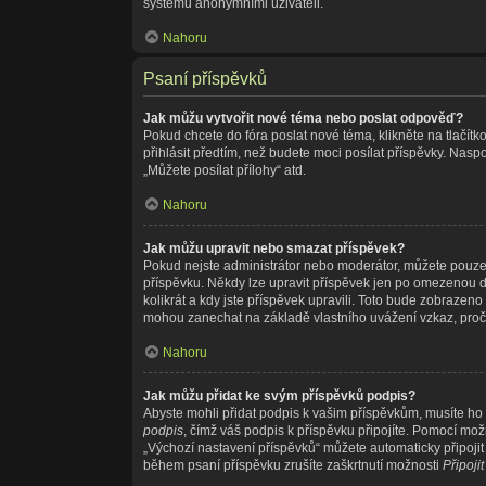
systému anonymními uživateli.
Nahoru
Psaní příspěvků
Jak můžu vytvořit nové téma nebo poslat odpověď?
Pokud chcete do fóra poslat nové téma, klikněte na tlačítk
přihlásit předtím, než budete moci posílat příspěvky. Nas
„Můžete posílat přílohy“ atd.
Nahoru
Jak můžu upravit nebo smazat příspěvek?
Pokud nejste administrátor nebo moderátor, můžete pouze u
příspěvku. Někdy lze upravit příspěvek jen po omezenou do
kolikrát a kdy jste příspěvek upravili. Toto bude zobrazen
mohou zanechat na základě vlastního uvážení vzkaz, proč
Nahoru
Jak můžu přidat ke svým příspěvků podpis?
Abyste mohli přidat podpis k vašim příspěvkům, musíte ho n
podpis
, čímž váš podpis k příspěvku připojíte. Pomocí mo
„Výchozí nastavení příspěvků“ můžete automaticky připoji
během psaní příspěvku zrušíte zaškrtnutí možnosti
Připoji