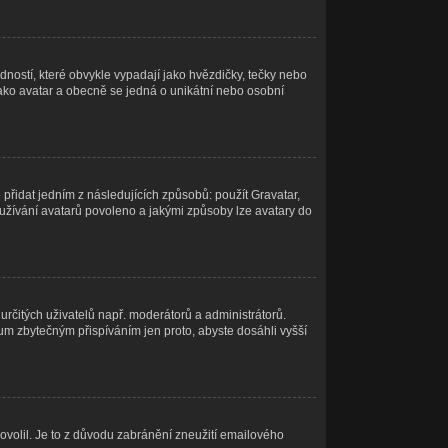
ností, které obvykle vypadají jako hvězdičky, tečky nebo
ý jako avatar a obecně se jedná o unikátní nebo osobní
přidat jedním z následujících způsobů: použít Gravatar,
e používání avatarů povoleno a jakými způsoby lze avatary do
 určitých uživatelů např. moderátorů a administrátorů.
um zbytečným přispíváním jen proto, abyste dosáhli vyšší
povolil. Je to z důvodu zabránění zneužití emailového