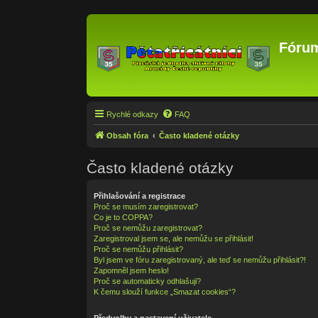
Fórum
Rychlé odkazy
FAQ
Obsah fóra
Často kladené otázky
Často kladené otázky
Přihlašování a registrace
Proč se musím zaregistrovat?
Co je to COPPA?
Proč se nemůžu zaregistrovat?
Zaregistroval jsem se, ale nemůžu se přihlásit!
Proč se nemůžu přihlásit?
Byl jsem ve fóru zaregistrovaný, ale teď se nemůžu přihlásit?!
Zapomněl jsem heslo!
Proč se automaticky odhlašuji?
K čemu slouží funkce „Smazat cookies“?
Předvolby a nastavení uživatele