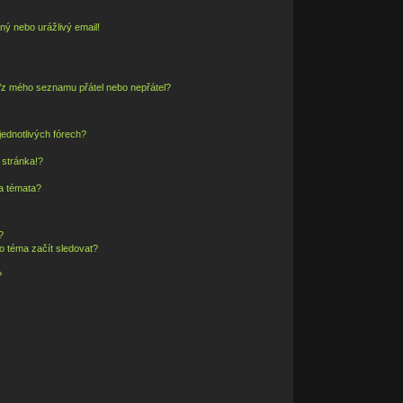
ný nebo urážlivý email!
o/z mého seznamu přátel nebo nepřátel?
ednotlivých fórech?
 stránka!?
 a témata?
?
o téma začít sledovat?
?