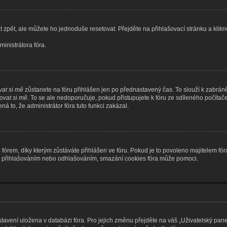
 zpět, ale můžete ho jednoduše resetovat. Přejděte na přihlašovací stránku a klik
inistrátora fóra.
at si mě
zůstanete na fóru přihlášen jen po přednastavený čas. To slouží k zabráně
vat si mě
. To se ale nedoporučuje, pokud přistupujete k fóru ze sdíleného počítač
á to, že administrátor fóra tuto funkci zakázal.
rem, díky kterým zůstáváte přihlášen ve fóru. Pokud je to povoleno majitelem fóra
ém s přihlašováním nebo odhlašováním, smazání cookies fóra může pomoci.
stavení uložena v databázi fóra. Pro jejich změnu přejděte na váš „Uživatelský pane