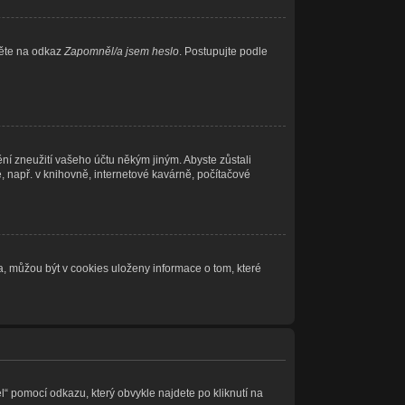
něte na odkaz
Zapomněl/a jsem heslo
. Postupujte podle
ní zneužití vašeho účtu někým jiným. Abyste zůstali
e, např. v knihovně, internetové kavárně, počítačové
, můžou být v cookies uloženy informace o tom, které
l“ pomocí odkazu, který obvykle najdete po kliknutí na