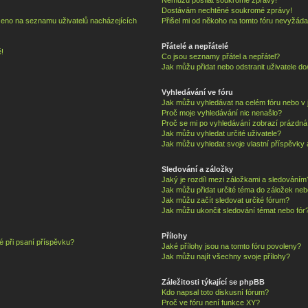
Dostávám nechtěné soukromé zprávy!
zeno na seznamu uživatelů nacházejících
Přišel mi od někoho na tomto fóru nevyžáda
Přátelé a nepřátelé
!
Co jsou seznamy přátel a nepřátel?
Jak můžu přidat nebo odstranit uživatele d
Vyhledávání ve fóru
Jak můžu vyhledávat na celém fóru nebo v j
Proč moje vyhledávání nic nenašlo?
Proč se mi po vyhledávání zobrazí prázdná
Jak můžu vyhledat určité uživatele?
Jak můžu vyhledat svoje vlastní příspěvky
Sledování a záložky
Jaký je rozdíl mezi záložkami a sledováním
Jak můžu přidat určité téma do záložek neb
Jak můžu začít sledovat určité fórum?
Jak můžu ukončit sledování témat nebo fór
Přílohy
é při psaní příspěvku?
Jaké přílohy jsou na tomto fóru povoleny?
Jak můžu najít všechny svoje přílohy?
Záležitosti týkající se phpBB
Kdo napsal toto diskusní fórum?
Proč ve fóru není funkce XY?