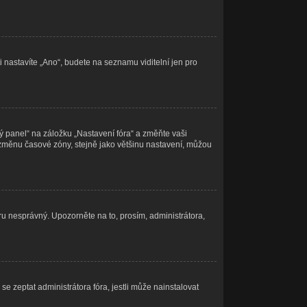
i nastavíte „Ano“, budete na seznamu viditelní jen pro
ý panel“ na záložku „Nastavení fóra“ a změňte vaši
 změnu časové zóny, stejně jako většinu nastavení, můžou
eru nesprávný. Upozorněte na to, prosím, administrátora,
e zeptat administrátora fóra, jestli může nainstalovat