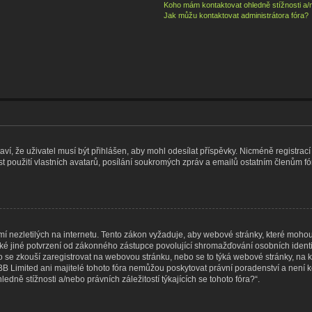
Koho mám kontaktovat ohledně stížnosti a/ne
Jak můžu kontaktovat administrátora fóra?
taví, že uživatel musí být přihlášen, aby mohl odesílat příspěvky. Nicméně registrací
 použití vlastních avatarů, posílání soukromých zpráv a emailů ostatním členům fór
 nezletilých na internetu. Tento zákon vyžaduje, aby webové stránky, které moho
ké jiné potvrzení od zákonného zástupce povolující shromažďování osobních identif
, kdo se zkouší zaregistrovat na webovou stránku, nebo se to týká webové stránky, na 
 Limited ani majitelé tohoto fóra nemůžou poskytovat právní poradenství a není k
ně stížnosti a/nebo právních záležitostí týkajících se tohoto fóra?“.