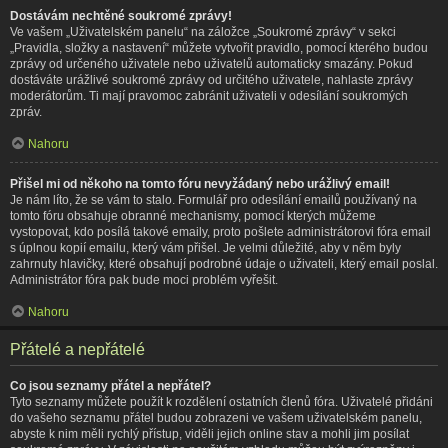
Dostávám nechtěné soukromé zprávy!
Ve vašem „Uživatelském panelu“ na záložce „Soukromé zprávy“ v sekci
„Pravidla, složky a nastavení“ můžete vytvořit pravidlo, pomocí kterého budou
zprávy od určeného uživatele nebo uživatelů automaticky smazány. Pokud
dostáváte urážlivé soukromé zprávy od určitého uživatele, nahlaste zprávy
moderátorům. Ti mají pravomoc zabránit uživateli v odesílání soukromých
zpráv.
Nahoru
Přišel mi od někoho na tomto fóru nevyžádaný nebo urážlivý email!
Je nám líto, že se vám to stalo. Formulář pro odesílání emailů používaný na
tomto fóru obsahuje obranné mechanismy, pomocí kterých můžeme
vystopovat, kdo posílá takové emaily, proto pošlete administrátorovi fóra email
s úplnou kopií emailu, který vám přišel. Je velmi důležité, aby v něm byly
zahrnuty hlavičky, které obsahují podrobné údaje o uživateli, který email poslal.
Administrátor fóra pak bude moci problém vyřešit.
Nahoru
Přátelé a nepřátelé
Co jsou seznamy přátel a nepřátel?
Tyto seznamy můžete použít k rozdělení ostatních členů fóra. Uživatelé přidáni
do vašeho seznamu přátel budou zobrazeni ve vašem uživatelském panelu,
abyste k nim měli rychlý přístup, viděli jejich online stav a mohli jim posílat