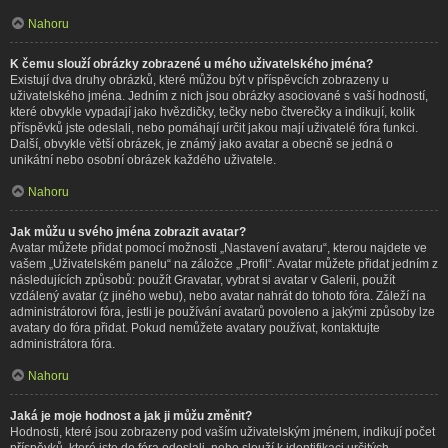
Nahoru
K čemu slouží obrázky zobrazené u mého uživatelského jména?
Existují dva druhy obrázků, které můžou být v příspěvcích zobrazeny u
uživatelského jména. Jedním z nich jsou obrázky asociované s vaší hodností,
které obvykle vypadají jako hvězdičky, tečky nebo čtverečky a indikují, kolik
příspěvků jste odeslali, nebo pomáhají určit jakou mají uživatelé fóra funkci.
Další, obvykle větší obrázek, je známý jako avatar a obecně se jedná o
unikátní nebo osobní obrázek každého uživatele.
Nahoru
Jak můžu u svého jména zobrazit avatar?
Avatar můžete přidat pomocí možnosti „Nastavení avataru“, kterou najdete ve
vašem „Uživatelském panelu“ na záložce „Profil“. Avatar můžete přidat jedním z
následujících způsobů: použít Gravatar, vybrat si avatar v Galerii, použít
vzdálený avatar (z jiného webu), nebo avatar nahrát do tohoto fóra. Záleží na
administrátorovi fóra, jestli je používání avatarů povoleno a jakými způsoby lze
avatary do fóra přidat. Pokud nemůžete avatary používat, kontaktujte
administrátora fóra.
Nahoru
Jaká je moje hodnost a jak ji můžu změnit?
Hodnosti, které jsou zobrazeny pod vaším uživatelským jménem, indikují počet
příspěvků, které jste do fóra odeslali, nebo slouží k identifikaci určitých