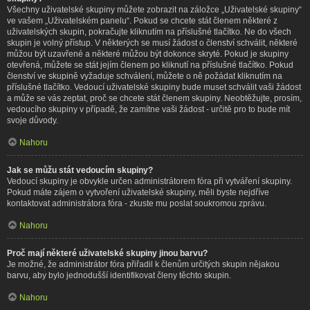
Všechny uživatelské skupiny můžete zobrazit na záložce „Uživatelské skupiny“
ve vašem „Uživatelském panelu“. Pokud se chcete stát členem některé z
uživatelských skupin, pokračujte kliknutím na příslušné tlačítko. Ne do všech
skupin je volný přístup. V některých se musí žádost o členství schválit, některé
můžou být uzavřené a některé můžou být dokonce skryté. Pokud je skupiny
otevřená, můžete se stát jejím členem po kliknutí na příslušné tlačítko. Pokud
členství ve skupině vyžaduje schválení, můžete o ně požádat kliknutím na
příslušné tlačítko. Vedoucí uživatelské skupiny bude muset schválit vaši žádost
a může se vás zeptat, proč se chcete stát členem skupiny. Neobtěžujte, prosím,
vedoucího skupiny v případě, že zamítne vaši žádost - určitě pro to bude mít
svoje důvody.
Nahoru
Jak se můžu stát vedoucím skupiny?
Vedoucí skupiny je obvykle určen administrátorem fóra při vytváření skupiny.
Pokud máte zájem o vytvoření uživatelské skupiny, měli byste nejdříve
kontaktovat administrátora fóra - zkuste mu poslat soukromou zprávu.
Nahoru
Proč mají některé uživatelské skupiny jinou barvu?
Je možné, že administrátor fóra přiřadil k členům určitých skupin nějakou
barvu, aby bylo jednodušší identifikovat členy těchto skupin.
Nahoru