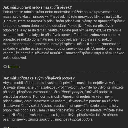
Jak můžu upravit nebo smazat příspěvek?
Pokud nejste administrátor nebo moderátor, můžete pouze upravovat nebo
mazat svoje vlastní příspěvky. Příspěvek můžete upravit po kliknutí na tlačítko
„Upravit“, které se nachází v příslušném příspěvku. Někdy lze upravit příspěvek
jen po omezenou dobu po jeho odeslání. Pokud již někdo na příspěvek
odpověděl a vy se do tématu vrátíte, najdete pod ním krátký text, ve kterém je
uvedeno kolikrát a kdy jste příspěvek upravili. Toto bude zobrazeno pouze v
případě, že někdo do tématu pošle odpověď, ale neobjeví se to, pokud
moderátor nebo administrátor upraví příspěvek, ačkoli ti mohou zanechat na
základě vlastního uvážení vzkaz, proč příspěvek upravili. Vezměte prosím na
vědomí, že normální uživatelé nemůžou smazat příspěvek, když k němu někdo
pošle odpověď.
Nahoru
Jak můžu přidat ke svým příspěvků podpis?
Abyste mohli přidat podpis k vašim příspěvkům, musíte ho nejdřív ve vašem
„Uživatelském panelu“ na záložce „Profil“ vytvořit. Jakmile ho vytvoříte, můžete
při psaní příspěvku zatrhnout políčko
Připojit podpis
, čímž váš podpis k
příspěvku připojíte. Pomocí možnosti „Připojit můj podpis ke všem mým
příspěvkům“, kterou naleznete ve vašem „Uživatelském panelu“ na záložce
„Nastavení fóra“ v sekci „Výchozí nastavení příspěvků“ můžete automaticky
připojit váš podpis ke všem vašim příspěvkům. Pokud to uděláte, můžete stále
zamezit připojení vašeho podpisu k jednotlivým příspěvkům tak, že během
psaní příspěvku zrušíte zaškrtnutí možnosti
Připojit podpis
.