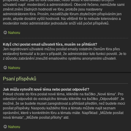
uživatelů např. moderátorů a administrátorů. Obecně řečeno, nemůžete sami
změnit znění žádných hodností ve fóru, protože jsou nastaveny
administrátorem fóra. Prosím, nezatěžujte fórum zbytečným přispíváním jen
proto, abyste dosáhli vyšší hodnosti. Na většině fór to nebude tolerováno a
moderátor nebo administrátor jednoduše sníží váš počet příspěvků.
Nahoru
Když chci poslat email uživateli fóra, musím se přihlásit?
Jen registrovaní uživatelé můžou posílat emaily ostatním členům fóra přes
vestavěný formulář a to jen v případě, že administrátor tuto funkci povolil. Je to
z důvodu zabránění zneužití emailového systému anonymními uživateli.
Nahoru
Psaní příspěvků
Jak můžu vytvořit nové téma nebo poslat odpověď?
Pokud chcete do fóra poslat nové téma, klikněte na tlačítko „Nové téma“. Pro
odeslání odpovědi do existujícího tématu klikněte na tlačítko „Odpovědět“. Je
možné, že se budete muset zaregistrovat a přihlásit předtím, než budete moci
posílat příspěvky. Naspodu každého fóra a tématu můžete najít seznam
oprávnění, které v konkrétním fóru a tématu máte. Například: „Můžete posílat
nová témata“, „Můžete posílat přílohy“ atd.
Nahoru