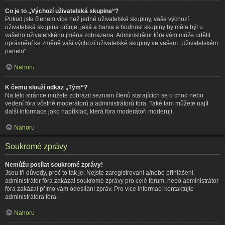
Co je to „Výchozí uživatelská skupina“?
Pokud jste členem více než jedné uživatelské skupiny, vaše výchozí
uživatelská skupina určuje, jaká a barva a hodnost skupiny by měla být u
vašeho uživatelského jména zobrazena. Administrátor fóra vám může udělit
oprávnění ke změně vaší výchozí uživatelské skupiny ve vašem „Uživatelském
panelu“.
Nahoru
K čemu slouží odkaz „Tým“?
Na této stránce můžete zobrazit seznam členů starajících se o chod nebo
vedení fóra včetně moderátorů a administrátorů fóra. Také tam můžete najít
další informace jako například, která fóra moderátoři moderují.
Nahoru
Soukromé zprávy
Nemůžu posílat soukromé zprávy!
Jsou tři důvody, proč to tak je. Nejste zaregistrovaní a/nebo přihlášení,
administrátor fóra zakázal soukromé zprávy pro celé fórum, nebo administrátor
fóra zakázal přímo vám odesílání zpráv. Pro více informací kontaktujte
administrátora fóra.
Nahoru