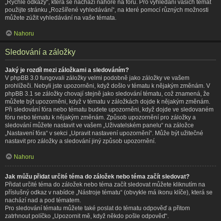
„Rychlé odkazy“, která se nachází nahoře na fóru. Pro vyhledání vašich témat
použijte stránku „Rozšířené vyhledávání“, na které pomocí různých možnosti
můžete zúžit vyhledávání na vaše témata.
Nahoru
Sledování a záložky
Jaký je rozdíl mezi záložkami a sledováním?
V phpBB 3.0 fungovali záložky velmi podobně jako záložky ve vašem
prohlížeči. Nebyli jste upozorněni, když došlo v tématu k nějakým změnám. V
phpBB 3.1 se záložky chovají stejně jako sledování tématu, což znamená, že
můžete být upozorněni, když v tématu v záložkách dojde k nějakým změnám.
Při sledování fóra nebo tématu budete upozorněni, když dojde ve sledovaném
fóru nebo tématu k nějakým změnám. Způsob upozornění pro záložky a
sledování můžete nastavit ve vašem „Uživatelském panelu“ na záložce
„Nastavení fóra“ v sekci „Upravit nastavení upozornění“. Může být užitečné
nastavit pro záložky a sledování jiný způsob upozornění.
Nahoru
Jak můžu přidat určité téma do záložek nebo téma začít sledovat?
Přidat určité téma do záložek nebo téma začít sledovat můžete kliknutím na
příslušný odkaz v nabídce „Nástroje tématu“ (obvykle má ikonu klíče), která se
nachází nad a pod tématem.
Pro sledování tématu můžete také poslat do tématu odpověď a přitom
zatrhnout políčko „Upozornit mě, když někdo pošle odpověď“.