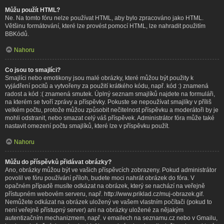
Můžu použít HTML?
Ne. Na tomto fóru nelze používat HTML, aby bylo zpracováno jako HTML.
Většinu formátování, které lze provést pomocí HTML, lze nahradit použitím
BBKódů.
Nahoru
Co jsou to smajlíci?
Smajlíci nebo emotikony jsou malé obrázky, které můžou být použity k
vyjádření pocitů a vytvořeny za použití krátkého kódu, např. kód :) znamená
radost a kód :( znamená smutek. Úplný seznam smajlíků najdete na formuláři,
na kterém se tvoří zprávy a příspěvky. Pokuste se nepoužívat smajlíky v příliš
velkém počtu, protože můžou způsobit nečitelnost příspěvku a moderátoři by je
mohli odstranit, nebo smazat celý váš příspěvek. Administrátor fóra může také
nastavit omezení počtu smajlíků, které lze v příspěvku použít.
Nahoru
Můžu do příspěvků přidávat obrázky?
Ano, obrázky můžou být ve vašich příspěvcích zobrazeny. Pokud administrátor
povolil ve fóru používání příloh, budete moci nahrát obrázek do fóra. V
opačném případě musíte odkázat na obrázek, který se nachází na veřejně
přístupném webovém serveru, např. http://www.priklad.cz/muj-obrazek.gif.
Nemůžete odkázat na obrázek uložený ve vašem vlastním počítači (pokud to
není veřejně přístupný server) ani na obrázky uložené za nějakým
autentizačním mechanizmem, např. v emailech na seznamu.cz nebo v Gmailu,