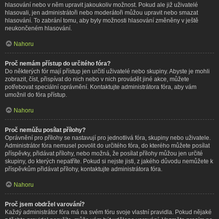
hlasování nebo v něm upravit jakoukoliv možnost. Pokud ale již uživatelé
hlasovali, jen administrátoři nebo moderátoři můžou upravit nebo smazat
hlasování. To zabrání tomu, aby byly možnosti hlasování změněny v ještě
neukončeném hlasování.
Nahoru
Proč nemám přístup do určitého fóra?
Do některých fór mají přístup jen určití uživatelé nebo skupiny. Abyste je mohli
zobrazit, číst, přispívat do nich nebo v nich provádět jiné akce, můžete
potřebovat speciální oprávnění. Kontaktujte administrátora fóra, aby vám
umožnil do fóra přístup.
Nahoru
Proč nemůžu posílat přílohy?
Oprávnění pro přílohy se nastavují pro jednotlivá fóra, skupiny nebo uživatele.
Administrátor fóra nemusel povolit do určitého fóra, do kterého můžete posílat
příspěvky, přidávat přílohy, nebo možná, že posílat přílohy můžou jen určité
skupiny, do kterých nepatříte. Pokud si nejste jisti, z jakého důvodu nemůžete k
příspěvkům přidávat přílohy, kontaktujte administrátora fóra.
Nahoru
Proč jsem obdržel varování?
Každý administrátor fóra má na svém fóru svoje vlastní pravidla. Pokud nějaké