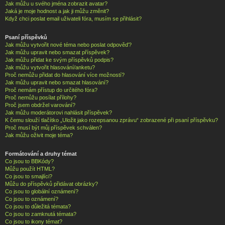
Jak můžu u svého jména zobrazit avatar?
Jaká je moje hodnost a jak ji můžu změnit?
Když chci poslat email uživateli fóra, musím se přihlásit?
Psaní příspěvků
Jak můžu vytvořit nové téma nebo poslat odpověď?
Jak můžu upravit nebo smazat příspěvek?
Jak můžu přidat ke svým příspěvků podpis?
Jak můžu vytvořit hlasování/anketu?
Proč nemůžu přidat do hlasování více možností?
Jak můžu upravit nebo smazat hlasování?
Proč nemám přístup do určitého fóra?
Proč nemůžu posílat přílohy?
Proč jsem obdržel varování?
Jak můžu moderátorovi nahlásit příspěvek?
K čemu slouží tlačítko „Uložit jako rozepsanou zprávu“ zobrazené při psaní příspěvku?
Proč musí být můj příspěvek schválen?
Jak můžu oživit moje téma?
Formátování a druhy témat
Co jsou to BBKódy?
Můžu použít HTML?
Co jsou to smajlíci?
Můžu do příspěvků přidávat obrázky?
Co jsou to globální oznámení?
Co jsou to oznámení?
Co jsou to důležitá témata?
Co jsou to zamknutá témata?
Co jsou to ikony témat?