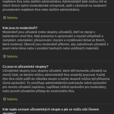
majitelem fóra nebo dalšími administrátory. Administrátoři také můžou mít ve
všech fórech úplné moderátorské schopnosti, opět v závislosti na nastavení
provedeném majitelem fóra nebo dalšími administrátory.
Nahoru
Kdo jsou to moderátoři?
Moderátoři jsou uživatelé (nebo skupiny uživatelů), kteří se starají o
každodenní chod fóra. Mají pravomoc k upravování a mazání příspěvků a
zamykání, odemykání, přesunování, mazání a rozdělování témat ve fórech,
která moderují. Obecně jsou moderátoři přítomni, aby zabraňovali uživatelů v
psaní mimo téma nebo v posílání hanlivých nebo urážlivých materiálů.
Nahoru
Co jsou to uživatelské skupiny?
Uživatelské skupiny jsou skupiny uživatelů, které dělí komunitu uživatelů na
menší části, se kterými můžou administrátoři fóra snadněji pracovat. Každý
člen fóra může patřit do několika skupin a každé skupině můžou být přiřazena
různá oprávnění. To umožňuje administrátorům jednoduše měnit oprávnění
pro mnoho uživatelů najednou, například změnit oprávnění pro moderátory,
nebo povolit uživatelům přístup do soukromého fóra.
Nahoru
Kde najdu seznam uživatelských skupin a jak se můžu stát členem
skupiny?