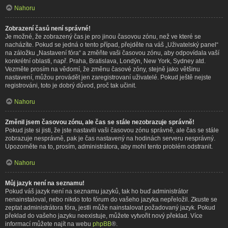
Nahoru
Zobrazení časů není správné!
Je možné, že zobrazený čas je pro jinou časovou zónu, než ve které se
nacházíte. Pokud se jedná o tento případ, přejděte na váš „Uživatelský panel“
na záložku „Nastavení fóra“ a změňte vaši časovou zónu, aby odpovídala vaší
konkrétní oblasti, např. Praha, Bratislava, Londýn, New York, Sydney atd.
Vezměte prosím na vědomí, že změnu časové zóny, stejně jako většinu
nastavení, můžou provádět jen zaregistrovaní uživatelé. Pokud ještě nejste
registrováni, toto je dobrý důvod, proč tak učinit.
Nahoru
Změnil jsem časovou zónu, ale čas se stále nezobrazuje správně!
Pokud jste si jisti, že jste nastavili vaši časovou zónu správně, ale čas se stále
zobrazuje nesprávně, pak je čas nastavený na hodinách serveru nesprávný.
Upozorněte na to, prosím, administrátora, aby mohl tento problém odstranit.
Nahoru
Můj jazyk není na seznamu!
Pokud váš jazyk není na seznamu jazyků, tak ho buď administrátor
nenainstaloval, nebo nikdo toto fórum do vašeho jazyka nepřeložil. Zkuste se
zeptat administrátora fóra, jestli může nainstalovat požadovaný jazyk. Pokud
překlad do vašeho jazyku neexistuje, můžete vytvořit nový překlad. Více
informací můžete najít na webu
phpBB
®.