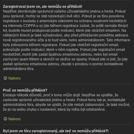
Zaregistroval jsem se, ale nemůžu se přihlásit!
Nejdříve zkontrolujte správnost vašeho uživatelského jména a hesla. Pokud
jsou správné, mohly se stát následující dvě věci. Pokud je ve fóru povolena
registrace v souladu s americkým zákonem na ochranu soukromí nezletilých
na internetu COPPA a vy jste během registrace zadali, že ještě nemáte třináct
let, budete muset postupovat podle instrukcí, které jste obdrželi emailem. Na
některých fórech je také vyžadováno, aby před přihlášením proběhla aktivace
nově registrovaného účtu a to buď vámi, nebo administrátorem. Tato informace
byla zobrazena během registrace. Pokud jste obdrželi registrační email,
pokračujte podle instrukcí, které v něm najdete. Pokud jste registrační email
neobdrželi, mohli jste zadat špatnou emailovou adresu, nebo byl email
zachycen spam filtrem a skončil ve složce se spamy. Pokud jste si jistí, že jste
zadali správnou emailovou adresu, zkuste s prosbou o pomoc kontaktovat
administrátora fóra.
Nahoru
Proč se nemůžu přihlásit?
Existuje několik důvodů, proč k tomu může dojít. Nejdříve se ujistěte, že
zadáváte správné uživatelské jméno a heslo. Pokud tomu tak je, kontaktujte
administrátora fóra, abyste se ujistili, že jste nebyli zabanováni. Je také možné,
že je na webu chyba v nastavení, která by měla být odstraněna.
Nahoru
Byl jsem ve fóru zaregistrovaný, ale teď se nemůžu přihlásit?!