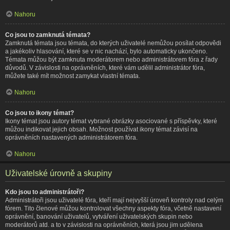
Nahoru
Co jsou to zamknutá témata?
Zamknutá témata jsou témata, do kterých uživatelé nemůžou posílat odpovědi
a jakékoliv hlasování, které se v nic nachází, bylo automaticky ukončeno.
Témata můžou být zamknuta moderátorem nebo administrátorem fóra z řady
důvodů. V závislosti na oprávněních, které vám udělil administrátor fóra,
můžete také mít možnost zamykat vlastní témata.
Nahoru
Co jsou to ikony témat?
Ikony témat jsou autory témat vybrané obrázky asociované s příspěvky, které
můžou indikovat jejich obsah. Možnost používat ikony témat závisí na
oprávněních nastavených administrátorem fóra.
Nahoru
Uživatelské úrovně a skupiny
Kdo jsou to administrátoři?
Administrátoři jsou uživatelé fóra, kteří mají nejvyšší úroveň kontroly nad celým
fórem. Tito členové můžou kontrolovat všechny aspekty fóra, včetně nastavení
oprávnění, banování uživatelů, vytváření uživatelských skupin nebo
moderátorů atd. a to v závislosti na oprávněních, která jsou jim udělena