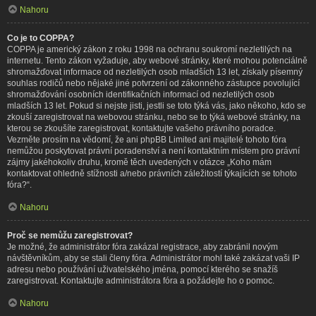
Nahoru
Co je to COPPA?
COPPA je americký zákon z roku 1998 na ochranu soukromí nezletilých na
internetu. Tento zákon vyžaduje, aby webové stránky, které mohou potenciálně
shromažďovat informace od nezletilých osob mladších 13 let, získaly písemný
souhlas rodičů nebo nějaké jiné potvrzení od zákonného zástupce povolující
shromažďování osobních identifikačních informací od nezletilých osob
mladších 13 let. Pokud si nejste jisti, jestli se toto týká vás, jako někoho, kdo se
zkouší zaregistrovat na webovou stránku, nebo se to týká webové stránky, na
kterou se zkoušíte zaregistrovat, kontaktujte vašeho právního poradce.
Vezměte prosím na vědomí, že ani phpBB Limited ani majitelé tohoto fóra
nemůžou poskytovat právní poradenství a není kontaktním místem pro právní
zájmy jakéhokoliv druhu, kromě těch uvedených v otázce „Koho mám
kontaktovat ohledně stížnosti a/nebo právních záležitostí týkajících se tohoto
fóra?“.
Nahoru
Proč se nemůžu zaregistrovat?
Je možné, že administrátor fóra zakázal registrace, aby zabránil novým
návštěvníkům, aby se stali členy fóra. Administrátor mohl také zakázat vaši IP
adresu nebo používání uživatelského jména, pomocí kterého se snažíš
zaregistrovat. Kontaktujte administrátora fóra a požádejte ho o pomoc.
Nahoru