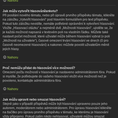
Nahoru
Jak můžu vytvořit hlasování/anketu?
Při posílání nového tématu, nebo při úpravě prvního příspěvku tématu, klikněte
na záložku „Vytvořit hlasování“ pod hlavním formulářem pro text příspěvku.
Pokud tuto záložku nevidíte, nemáte potřebné oprávnění k vytvoření hlasování.
Vložte „Hlasovací otázku“ a nejméně dvě „Možnosti hlasování“, ujistěte se, že
je každá možnost napsaná v textovém poli na vlastním řádku. Můžete také
nastavit počet možností, které uživatel může během hlasování vybrat (v poli
„Možností na uživatele“), časové omezení trvání hlasování ve dnech (0 pro
časově neomezené hlasování) a nakonec můžete povolit uživatelům měnit
jejich hlasy.
Nahoru
Proč nemůžu přidat do hlasování více možností?
Omezení počtu možností v hlasování je nastaveno administrátorem fóra. Pokud
si myslíte, že potřebujete do vašeho hlasování vložit více možností než je
povoleno, kontaktujte administrátora fóra.
Nahoru
Jak můžu upravit nebo smazat hlasování?
Stejně jako v případě příspěvků může být hlasování upraveno pouze jeho
autorem, moderátorem nebo administrátorem. Pro úpravu hlasování klikněte
na tlačítko pro úpravu prvního příspěvku v tématu, ke kterému je hlasování
vždy připojeno. Pokud zatím nikdo nehlasoval, uživatelé můžou smazat