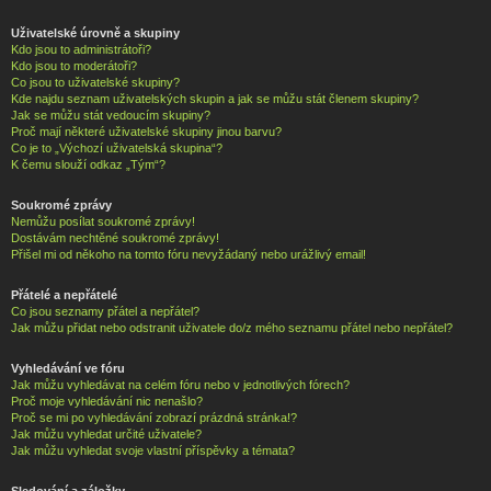
Uživatelské úrovně a skupiny
Kdo jsou to administrátoři?
Kdo jsou to moderátoři?
Co jsou to uživatelské skupiny?
Kde najdu seznam uživatelských skupin a jak se můžu stát členem skupiny?
Jak se můžu stát vedoucím skupiny?
Proč mají některé uživatelské skupiny jinou barvu?
Co je to „Výchozí uživatelská skupina“?
K čemu slouží odkaz „Tým“?
Soukromé zprávy
Nemůžu posílat soukromé zprávy!
Dostávám nechtěné soukromé zprávy!
Přišel mi od někoho na tomto fóru nevyžádaný nebo urážlivý email!
Přátelé a nepřátelé
Co jsou seznamy přátel a nepřátel?
Jak můžu přidat nebo odstranit uživatele do/z mého seznamu přátel nebo nepřátel?
Vyhledávání ve fóru
Jak můžu vyhledávat na celém fóru nebo v jednotlivých fórech?
Proč moje vyhledávání nic nenašlo?
Proč se mi po vyhledávání zobrazí prázdná stránka!?
Jak můžu vyhledat určité uživatele?
Jak můžu vyhledat svoje vlastní příspěvky a témata?
Sledování a záložky