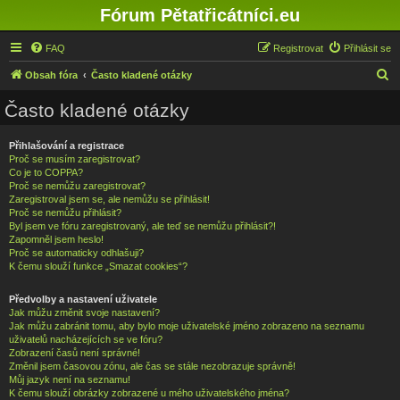
Fórum Pětatřicátníci.eu
FAQ
Registrovat
Přihlásit se
H
Obsah fóra
Často kladené otázky
l
Často kladené otázky
e
d
Přihlašování a registrace
Proč se musím zaregistrovat?
a
Co je to COPPA?
t
Proč se nemůžu zaregistrovat?
Zaregistroval jsem se, ale nemůžu se přihlásit!
Proč se nemůžu přihlásit?
Byl jsem ve fóru zaregistrovaný, ale teď se nemůžu přihlásit?!
Zapomněl jsem heslo!
Proč se automaticky odhlašuji?
K čemu slouží funkce „Smazat cookies“?
Předvolby a nastavení uživatele
Jak můžu změnit svoje nastavení?
Jak můžu zabránit tomu, aby bylo moje uživatelské jméno zobrazeno na seznamu
uživatelů nacházejících se ve fóru?
Zobrazení časů není správné!
Změnil jsem časovou zónu, ale čas se stále nezobrazuje správně!
Můj jazyk není na seznamu!
K čemu slouží obrázky zobrazené u mého uživatelského jména?