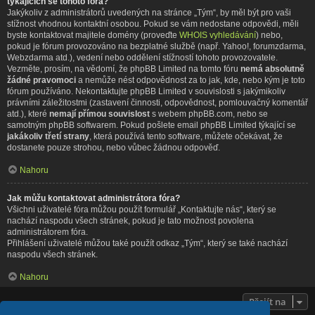
týkajících se tohoto fóra?
Jakýkoliv z administrátorů uvedených na stránce „Tým“, by měl být pro vaši
stížnost vhodnou kontaktní osobou. Pokud se vám nedostane odpovědi, měli
byste kontaktovat majitele domény (proveďte
WHOIS vyhledávání
) nebo,
pokud je fórum provozováno na bezplatné službě (např. Yahoo!, forumzdarma,
Webzdarma atd.), vedení nebo oddělení stížností tohoto provozovatele.
Vezměte, prosím, na vědomí, že phpBB Limited na tomto fóru
nemá absolutně
žádné pravomoci
a nemůže nést odpovědnost za to jak, kde, nebo kým je toto
fórum používáno. Nekontaktujte phpBB Limited v souvislosti s jakýmikoliv
právními záležitostmi (zastavení činnosti, odpovědnost, pomlouvačný komentář
atd.), které
nemají přímou souvislost
s webem phpBB.com, nebo se
samotným phpBB softwarem. Pokud pošlete email phpBB Limited týkající se
jakákoliv třetí strany
, která používá tento software, můžete očekávat, že
dostanete pouze strohou, nebo vůbec žádnou odpověď.
Nahoru
Jak můžu kontaktovat administrátora fóra?
Všichni uživatelé fóra můžou použít formulář „Kontaktujte nás“, který se
nachází naspodu všech stránek, pokud je tato možnost povolena
administrátorem fóra.
Přihlášení uživatelé můžou také použít odkaz „Tým“, který se také nachází
naspodu všech stránek.
Nahoru
Přejít na