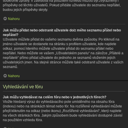
soukromé zprávy. V závislosti na použitém vzhledu můžou být zvýrazněny i
příspěvky od těchto uživatelů. Pokud přidáte uživatele do seznamu nepřátel,
budou jejich příspěvky skryty.
Nahoru
Jak můžu přidat nebo odstranit uživatele do/z mého seznamu přátel nebo
nepřátel?
Uživatele můžete přidat do vašeho seznamu dvěma způsoby. Po kliknutí na
jméno uživatele se dostanete na stránku s profilem uživatele, kde najdete
odkaz, pomocí kterého můžete uživatele přidat do seznamu přátel nebo
nepřátel. Nebo můžete ve vašem „Uživatelském panelu“ na záložce „Přátelé a
nepřátelé“ přímo přidat uživatele do jednoho ze seznamů vložením jejich
uživatelských jmen. Na stejné stránce můžete také odstranit uživatele z vašich
seznamů.
Nahoru
Vyhledávání ve fóru
Jak můžu vyhledávat na celém fóru nebo v jednotlivých fórech?
Vložte hledaný výraz do vyhledávacího pole umístěného na obsahu fóra
(indexu) nebo na stránkách témat nebo fór. Na rozšířené vyhledávání můžete
přejít kliknutím na odkaz (nebo ikonu) „Rozšířené vyhledávání“, který najdete
na všech stránkách fóra. Jakým způsobem bude vyhledávání dostupné závisí
na použitém vzhledu fóra.