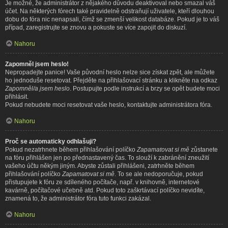
Je možné, že administrátor z nějakého důvodu deaktivoval nebo smazal váš
účet. Na některých fórech také pravidelně odstraňují uživatele, kteří dlouhou
dobu do fóra nic nenapsali, čímž se zmenší velikost databáze. Pokud je to váš
případ, zaregistrujte se znovu a pokuste se více zapojit do diskuzí.
Nahoru
Zapomněl jsem heslo!
Nepropadejte panice! Vaše původní heslo nelze sice získat zpět, ale můžete
ho jednoduše resetovat. Přejděte na přihlašovací stránku a klikněte na odkaz
Zapomněl/a jsem heslo
. Postupujte podle instrukcí a brzy se opět budete moci
přihlásit.
Pokud nebudete moci resetovat vaše heslo, kontaktujte administrátora fóra.
Nahoru
Proč se automaticky odhlašuji?
Pokud nezatrhnete během přihlašování políčko
Zapamatovat si mě
zůstanete
na fóru přihlášen jen po přednastavený čas. To slouží k zabránění zneužití
vašeho účtu někým jiným. Abyste zůstali přihlášeni, zatrhněte během
přihlašování políčko
Zapamatovat si mě
. To se ale nedoporučuje, pokud
přistupujete k fóru ze sdíleného počítače, např. v knihovně, internetové
kavárně, počítačové učebně atd. Pokud toto zaškrtávací políčko nevidíte,
znamená to, že administrátor fóra tuto funkci zakázal.
Nahoru