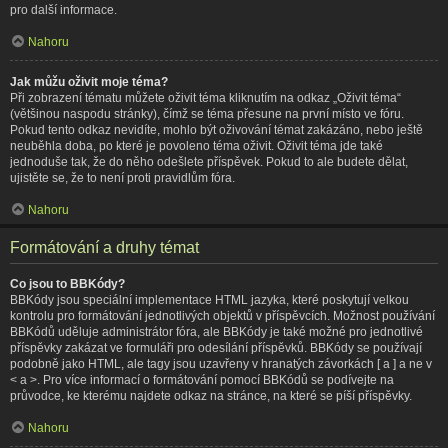
pro další informace.
Nahoru
Jak můžu oživit moje téma?
Při zobrazení tématu můžete oživit téma kliknutím na odkaz „Oživit téma“
(většinou naspodu stránky), čímž se téma přesune na první místo ve fóru.
Pokud tento odkaz nevidíte, mohlo být oživování témat zakázáno, nebo ještě
neuběhla doba, po které je povoleno téma oživit. Oživit téma jde také
jednoduše tak, že do něho odešlete příspěvek. Pokud to ale budete dělat,
ujistěte se, že to není proti pravidlům fóra.
Nahoru
Formátování a druhy témat
Co jsou to BBKódy?
BBKódy jsou speciální implementace HTML jazyka, které poskytují velkou
kontrolu pro formátování jednotlivých objektů v příspěvcích. Možnost používání
BBKódů uděluje administrátor fóra, ale BBKódy je také možné pro jednotlivé
příspěvky zakázat ve formuláři pro odesílání příspěvků. BBKódy se používají
podobně jako HTML, ale tagy jsou uzavřeny v hranatých závorkách [ a ] a ne v
< a >. Pro více informací o formátování pomocí BBKódů se podívejte na
průvodce, ke kterému najdete odkaz na stránce, na které se píší příspěvky.
Nahoru