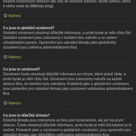
heslem chráněných webech atd. Aby se obrázek zobrazil, vložte adresu, která
k němu vede do BBKódu [img].
Nahoru
Co jsou to globální oznámení?
Globální oznámení obsahují důležité informace, a proto byste je měli vždy číst.
Globální oznámení jsou zobrazeny v každém fóru nahoře a ve vašem
uživatelském panelu. Oprávnění pro odeslání tématu jako globálního
oznámení jsou udělena administrátorem fóra.
Nahoru
Co jsou to oznámení?
Oznámení často obsahují důležité informace pro fórum, které právě čtete, a
proto byste je měli vždy číst. Oznámení jsou zobrazeny nahoře na každé
stránce fóra, do kterého byly odeslány. Podobně jako u globálních oznámení,
jsou oprávnění pro odeslání tématu jako oznámení udělována administrátorem
fóra.
Nahoru
Co jsou to důležitá témata?
Důležitá témata jsou zobrazena ve fóru pod oznámeními, ale jen na první
stránce. Často obsahují důležité informace, proto byste je měli číst kdykoli je to
možné. Podobně jako u oznámení a globálních oznámení, jsou oprávnění pro
odeslání tématu jako důležitého udělována administrátorem fóra.