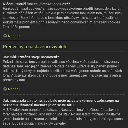
K čemu slouží funkce „Smazat cookies“?
Funkce „Smazat cookies“ smaže cookies vytvořené phpBB fórem, díky kterým
zůstáváte přihlášen ve fóru. Pokud je to povoleno majitelem fóra, můžou být v
cookies uloženy informace o tom, které příspěvky jste četli, a které ještě ne.
Pokud máte problém s přihlašováním nebo odhlašováním, smazání cookies
fóra může pomoci.
Nahoru
Předvolby a nastavení uživatele
Jak můžu změnit svoje nastavení?
Pokud jste se ve fóru zaregistrovali, jsou všechna vaše nastavení uložena v
databázi fóra. Pro jejich změnu přejděte na váš „Uživatelský panel“ pomocí
odkazu, který obvykle najdete po kliknutí na vaše jméno nahoře na stránkách
fóra. V „Uživatelském panelu“ budete moci změnit všechna vaše nastavení a
předvolby fóra.
Nahoru
Jak můžu zabránit tomu, aby bylo moje uživatelské jméno zobrazeno na
seznamu uživatelů nacházejících se ve fóru?
V „Uživatelském panelu“ na záložce „Nastavení fóra“ -> „Obecné nastavení
fóra“ najdete možnost
Skrýt můj online stav
. Pokud u této možnosti nastavíte
„Ano“, budete na seznamu viditelní jen pro administrátory, moderátory a sama
sebe. Budete počítán jako skrytý uživatel.