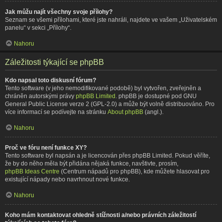
Jak můžu najít všechny svoje přílohy?
Seznam se všemi přílohami, které jste nahráli, najdete ve vašem „Uživatelském
panelu“ v sekci „Přílohy“.
Nahoru
Záležitosti týkající se phpBB
Kdo napsal toto diskusní fórum?
Tento software (v jeho nemodifikované podobě) byl vytvořen, zveřejněn a
chráněn autorskými právy
phpBB Limited
. phpBB je dostupné pod GNU
General Public License verze 2 (GPL-2.0) a může být volně distribuováno. Pro
více informací se podívejte na stránku
About phpBB
(angl.).
Nahoru
Proč ve fóru není funkce XY?
Tento software byl napsán a je licencován přes phpBB Limited. Pokud věříte,
že by do něho měla být přidána nějaká funkce, navštivte, prosím,
phpBB Ideas Centre
(Centrum nápadů pro phpBB), kde můžete hlasovat pro
existující nápady nebo navrhnout nové funkce.
Nahoru
Koho mám kontaktovat ohledně stížnosti a/nebo právních záležitostí