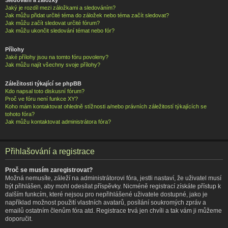
Jaký je rozdíl mezi záložkami a sledováním?
Jak můžu přidat určité téma do záložek nebo téma začít sledovat?
Jak můžu začít sledovat určité fórum?
Jak můžu ukončit sledování témat nebo fór?
Přílohy
Jaké přílohy jsou na tomto fóru povoleny?
Jak můžu najít všechny svoje přílohy?
Záležitosti týkající se phpBB
Kdo napsal toto diskusní fórum?
Proč ve fóru není funkce XY?
Koho mám kontaktovat ohledně stížnosti a/nebo právních záležitostí týkajících se
tohoto fóra?
Jak můžu kontaktovat administrátora fóra?
Přihlašování a registrace
Proč se musím zaregistrovat?
Možná nemusíte, záleží na administrátorovi fóra, jestli nastaví, že uživatel musí
být přihlášen, aby mohl odesílat příspěvky. Nicméně registrací získáte přístup k
dalším funkcím, které nejsou pro nepřihlášené uživatele dostupné, jako je
například možnost použití vlastních avatarů, posílání soukromých zpráv a
emailů ostatním členům fóra atd. Registrace trvá jen chvíli a tak vám ji můžeme
doporučit.