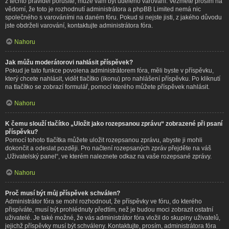
z těchto pravidel porušíte, může vám být uděleno varování. Vezměte prosím na
vědomí, že toto je rozhodnutí administrátora a phpBB Limited nemá nic
společného s varováními na daném fóru. Pokud si nejste jisti, z jakého důvodu
jste obdrželi varování, kontaktujte administrátora fóra.
Nahoru
Jak můžu moderátorovi nahlásit příspěvek?
Pokud je tato funkce povolena administrátorem fóra, měli byste v příspěvku,
který chcete nahlásit, vidět tlačítko (ikonu) pro nahlášení příspěvku. Po kliknutí
na tlačítko se zobrazí formulář, pomocí kterého můžete příspěvek nahlásit.
Nahoru
K čemu slouží tlačítko „Uložit jako rozepsanou zprávu“ zobrazené při psaní
příspěvku?
Pomocí tohoto tlačítka můžete uložit rozepsanou zprávu, abyste ji mohli
dokončit a odeslat později. Pro načtení rozepsaných zpráv přejděte na váš
„Uživatelský panel“, ve kterém naleznete odkaz na vaše rozepsané zprávy.
Nahoru
Proč musí být můj příspěvek schválen?
Administrátor fóra se mohl rozhodnout, že příspěvky ve fóru, do kterého
přispíváte, musí být prohlédnuty předtím, než je budou moci zobrazit ostatní
uživatelé. Je také možné, že vás administrátor fóra vložil do skupiny uživatelů,
jejichž příspěvky musí být schváleny. Kontaktujte, prosím, administrátora fóra