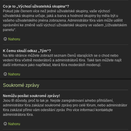
Co je to „Výchozí uživatelská skupina“?
Pokud jste členem více než jedné uživatelské skupiny, vaše výchozí
uživatelská skupina určuje, jaká a barva a hodnost skupiny by měla být u
vašeho uživatelského jména zobrazena. Administrátor fóra vám může udělit
oprávnění ke změně vaší výchozí uživatelské skupiny ve vašem „Uživatelském
panelu“.
Nahoru
K čemu slouží odkaz „Tým“?
Na této stránce můžete zobrazit seznam členů starajících se o chod nebo
vedení fóra včetně moderátorů a administrátorů fóra. Také tam můžete najít
další informace jako například, která fóra moderátoři moderují.
Nahoru
Soukromé zprávy
Nemůžu posílat soukromé zprávy!
Jsou tři důvody, proč to tak je. Nejste zaregistrovaní a/nebo přihlášení,
administrátor fóra zakázal soukromé zprávy pro celé fórum, nebo administrátor
fóra zakázal přímo vám odesílání zpráv. Pro více informací kontaktujte
administrátora fóra.
Nahoru