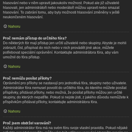
hlasování nebo v něm upravit jakoukoliv možnost. Pokud ale již uživatelé
hlasovali, jen administrátoři nebo moderátoři můžou upravit nebo smazat
hlasování. To zabrání tomu, aby byly možnosti hlasování změněny v ještě
neukončeném hlasování.
Nahoru
Proč nemám přístup do určitého fóra?
Do některých fór mají přístup jen určití uživatelé nebo skupiny. Abyste je mohli
zobrazit, číst, přispívat do nich nebo v nich provádět jiné akce, můžete
potřebovat speciální oprávnění. Kontaktujte administrátora fóra, aby vám
umožnil do fóra přístup.
Nahoru
Proč nemůžu posílat přílohy?
Oprávnění pro přílohy se nastavují pro jednotlivá fóra, skupiny nebo uživatele.
Administrátor fóra nemusel povolit do určitého fóra, do kterého můžete posílat
příspěvky, přidávat přílohy, nebo možná, že posílat přílohy můžou jen určité
skupiny, do kterých nepatříte. Pokud si nejste jisti, z jakého důvodu nemůžete k
příspěvkům přidávat přílohy, kontaktujte administrátora fóra.
Nahoru
Proč jsem obdržel varování?
Každý administrátor fóra má na svém fóru svoje vlastní pravidla. Pokud nějaké