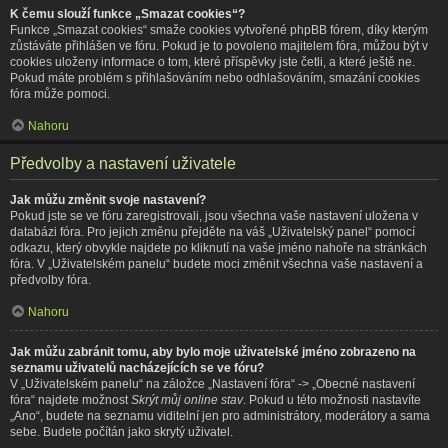
K čemu slouží funkce „Smazat cookies“?
Funkce „Smazat cookies“ smaže cookies vytvořené phpBB fórem, díky kterým
zůstáváte přihlášen ve fóru. Pokud je to povoleno majitelem fóra, můžou být v
cookies uloženy informace o tom, které příspěvky jste četli, a které ještě ne.
Pokud máte problém s přihlašováním nebo odhlašováním, smazání cookies
fóra může pomoci.
Nahoru
Předvolby a nastavení uživatele
Jak můžu změnit svoje nastavení?
Pokud jste se ve fóru zaregistrovali, jsou všechna vaše nastavení uložena v
databázi fóra. Pro jejich změnu přejděte na váš „Uživatelský panel“ pomocí
odkazu, který obvykle najdete po kliknutí na vaše jméno nahoře na stránkách
fóra. V „Uživatelském panelu“ budete moci změnit všechna vaše nastavení a
předvolby fóra.
Nahoru
Jak můžu zabránit tomu, aby bylo moje uživatelské jméno zobrazeno na
seznamu uživatelů nacházejících se ve fóru?
V „Uživatelském panelu“ na záložce „Nastavení fóra“ -> „Obecné nastavení
fóra“ najdete možnost
Skrýt můj online stav
. Pokud u této možnosti nastavíte
„Ano“, budete na seznamu viditelní jen pro administrátory, moderátory a sama
sebe. Budete počítán jako skrytý uživatel.