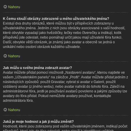
Nahoru
K čemu slouží obrázky zobrazené u mého uživatelského jména?
Existují dva druhy obrázků, které můžou být v příspěvcích zobrazeny u
uživatelského jména. Jedním z nich jsou obrázky asociované s vaší hodností,
které obvykle vypadají jako hvězdičky, tečky nebo čtverečky a indikují, kolik
příspěvků jste odeslali, nebo pomáhají určit jakou mají uživatelé fóra funkci.
Další, obvykle větší obrázek, je známý jako avatar a obecně se jedná o
unikátní nebo osobní obrázek každého uživatele.
Nahoru
Jak můžu u svého jména zobrazit avatar?
Avatar můžete přidat pomocí možnosti „Nastavení avataru“, kterou najdete ve
vašem „Uživatelském panelu“ na záložce „Profil“. Avatar můžete přidat jedním z
následujících způsobů: použít Gravatar, vybrat si avatar v Galerii, použít
vzdálený avatar (z jiného webu), nebo avatar nahrát do tohoto fóra. Záleží na
administrátorovi fóra, jestli je používání avatarů povoleno a jakými způsoby lze
avatary do fóra přidat. Pokud nemůžete avatary používat, kontaktujte
administrátora fóra.
Nahoru
Jaká je moje hodnost a jak ji můžu změnit?
Hodnosti, které jsou zobrazeny pod vaším uživatelským jménem, indikují počet
příspěvků, které jste do fóra odeslali, nebo slouží k identifikaci určitých