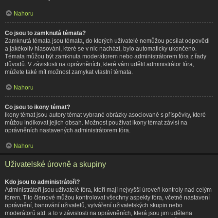
Nahoru
Co jsou to zamknutá témata?
Zamknutá témata jsou témata, do kterých uživatelé nemůžou posílat odpovědi
a jakékoliv hlasování, které se v nic nachází, bylo automaticky ukončeno.
Témata můžou být zamknuta moderátorem nebo administrátorem fóra z řady
důvodů. V závislosti na oprávněních, které vám udělil administrátor fóra,
můžete také mít možnost zamykat vlastní témata.
Nahoru
Co jsou to ikony témat?
Ikony témat jsou autory témat vybrané obrázky asociované s příspěvky, které
můžou indikovat jejich obsah. Možnost používat ikony témat závisí na
oprávněních nastavených administrátorem fóra.
Nahoru
Uživatelské úrovně a skupiny
Kdo jsou to administrátoři?
Administrátoři jsou uživatelé fóra, kteří mají nejvyšší úroveň kontroly nad celým
fórem. Tito členové můžou kontrolovat všechny aspekty fóra, včetně nastavení
oprávnění, banování uživatelů, vytváření uživatelských skupin nebo
moderátorů atd. a to v závislosti na oprávněních, která jsou jim udělena