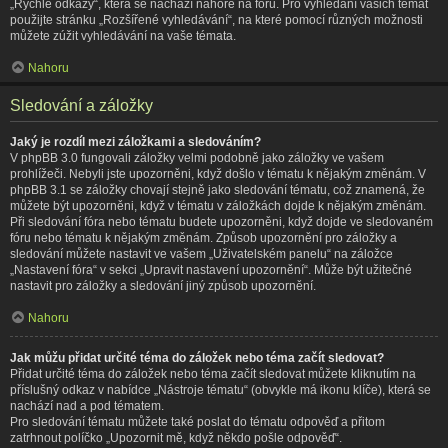
„Rychlé odkazy“, která se nachází nahoře na fóru. Pro vyhledání vašich témat
použijte stránku „Rozšířené vyhledávání“, na které pomocí různých možnosti
můžete zúžit vyhledávání na vaše témata.
Nahoru
Sledování a záložky
Jaký je rozdíl mezi záložkami a sledováním?
V phpBB 3.0 fungovali záložky velmi podobně jako záložky ve vašem
prohlížeči. Nebyli jste upozorněni, když došlo v tématu k nějakým změnám. V
phpBB 3.1 se záložky chovají stejně jako sledování tématu, což znamená, že
můžete být upozorněni, když v tématu v záložkách dojde k nějakým změnám.
Při sledování fóra nebo tématu budete upozorněni, když dojde ve sledovaném
fóru nebo tématu k nějakým změnám. Způsob upozornění pro záložky a
sledování můžete nastavit ve vašem „Uživatelském panelu“ na záložce
„Nastavení fóra“ v sekci „Upravit nastavení upozornění“. Může být užitečné
nastavit pro záložky a sledování jiný způsob upozornění.
Nahoru
Jak můžu přidat určité téma do záložek nebo téma začít sledovat?
Přidat určité téma do záložek nebo téma začít sledovat můžete kliknutím na
příslušný odkaz v nabídce „Nástroje tématu“ (obvykle má ikonu klíče), která se
nachází nad a pod tématem.
Pro sledování tématu můžete také poslat do tématu odpověď a přitom
zatrhnout políčko „Upozornit mě, když někdo pošle odpověď“.