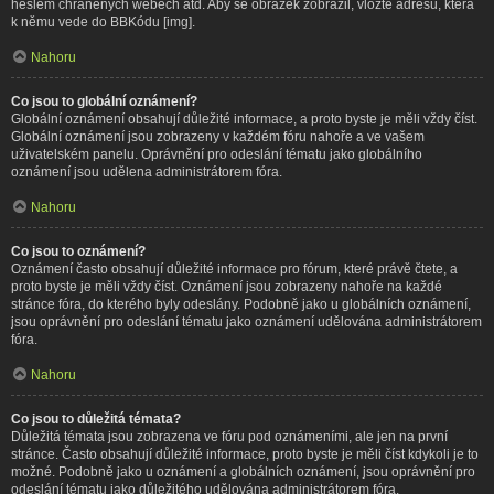
heslem chráněných webech atd. Aby se obrázek zobrazil, vložte adresu, která
k němu vede do BBKódu [img].
Nahoru
Co jsou to globální oznámení?
Globální oznámení obsahují důležité informace, a proto byste je měli vždy číst.
Globální oznámení jsou zobrazeny v každém fóru nahoře a ve vašem
uživatelském panelu. Oprávnění pro odeslání tématu jako globálního
oznámení jsou udělena administrátorem fóra.
Nahoru
Co jsou to oznámení?
Oznámení často obsahují důležité informace pro fórum, které právě čtete, a
proto byste je měli vždy číst. Oznámení jsou zobrazeny nahoře na každé
stránce fóra, do kterého byly odeslány. Podobně jako u globálních oznámení,
jsou oprávnění pro odeslání tématu jako oznámení udělována administrátorem
fóra.
Nahoru
Co jsou to důležitá témata?
Důležitá témata jsou zobrazena ve fóru pod oznámeními, ale jen na první
stránce. Často obsahují důležité informace, proto byste je měli číst kdykoli je to
možné. Podobně jako u oznámení a globálních oznámení, jsou oprávnění pro
odeslání tématu jako důležitého udělována administrátorem fóra.