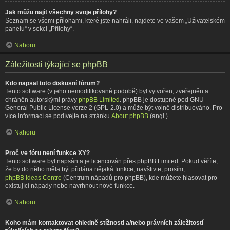
Jak můžu najít všechny svoje přílohy?
Seznam se všemi přílohami, které jste nahráli, najdete ve vašem „Uživatelském
panelu“ v sekci „Přílohy“.
Nahoru
Záležitosti týkající se phpBB
Kdo napsal toto diskusní fórum?
Tento software (v jeho nemodifikované podobě) byl vytvořen, zveřejněn a
chráněn autorskými právy
phpBB Limited
. phpBB je dostupné pod GNU
General Public License verze 2 (GPL-2.0) a může být volně distribuováno. Pro
více informací se podívejte na stránku
About phpBB
(angl.).
Nahoru
Proč ve fóru není funkce XY?
Tento software byl napsán a je licencován přes phpBB Limited. Pokud věříte,
že by do něho měla být přidána nějaká funkce, navštivte, prosím,
phpBB Ideas Centre
(Centrum nápadů pro phpBB), kde můžete hlasovat pro
existující nápady nebo navrhnout nové funkce.
Nahoru
Koho mám kontaktovat ohledně stížnosti a/nebo právních záležitostí