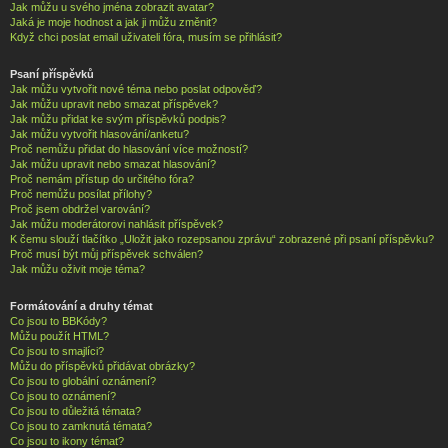
Jak můžu u svého jména zobrazit avatar?
Jaká je moje hodnost a jak ji můžu změnit?
Když chci poslat email uživateli fóra, musím se přihlásit?
Psaní příspěvků
Jak můžu vytvořit nové téma nebo poslat odpověď?
Jak můžu upravit nebo smazat příspěvek?
Jak můžu přidat ke svým příspěvků podpis?
Jak můžu vytvořit hlasování/anketu?
Proč nemůžu přidat do hlasování více možností?
Jak můžu upravit nebo smazat hlasování?
Proč nemám přístup do určitého fóra?
Proč nemůžu posílat přílohy?
Proč jsem obdržel varování?
Jak můžu moderátorovi nahlásit příspěvek?
K čemu slouží tlačítko „Uložit jako rozepsanou zprávu“ zobrazené při psaní příspěvku?
Proč musí být můj příspěvek schválen?
Jak můžu oživit moje téma?
Formátování a druhy témat
Co jsou to BBKódy?
Můžu použít HTML?
Co jsou to smajlíci?
Můžu do příspěvků přidávat obrázky?
Co jsou to globální oznámení?
Co jsou to oznámení?
Co jsou to důležitá témata?
Co jsou to zamknutá témata?
Co jsou to ikony témat?