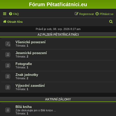
Fórum Pětatřicátníci.eu
FAQ
Registrovat
Přihlásit se
H
Obsah fóra
l
Právě je sob, 08. srp. 2026 8:27:am
e
AZ PLZEŇ PĚTATŘICÁTNÍCI
d
Všenické posezení
Témata:
1
a
Jesenické posezení
t
Témata:
2
Fotografie
Témata:
1
Znak jednotky
Témata:
2
Výjezdní zasedání
Témata:
1
AKTIVNÍ ZÁLOHY
Bílá kniha
Zde diskutujte jen o Bílé knize ...
Témata:
1