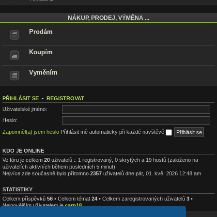
NÁKUP, PRODEJ, VÝMĚNA ...
Prodám
Koupím
Vyměním
PŘIHLÁSIT SE
•
REGISTROVAT
Uživatelské jméno:
Heslo:
Zapomněl(a) jsem heslo
Přihlásit mě automaticky při každé návštěvě
KDO JE ONLINE
Ve fóru je celkem
20
uživatelů :: 1 registrovaný, 0 skrytých a 19 hostů (založeno na
uživatelích aktivních během posledních 5 minut)
Nejvíce zde současně bylo přítomno
2357
uživatelů dne pát, 01. kvě. 2026 12:48:am
STATISTIKY
Celkem příspěvků
56
• Celkem témat
24
• Celkem zaregistrovaných uživatelů
3
•
Nejnovějším uživatelem je
carp18