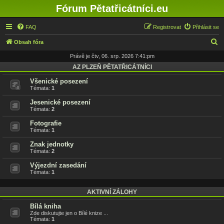
Fórum Pětatřicátníci.eu
FAQ
Registrovat
Přihlásit se
H
Obsah fóra
l
Právě je čtv, 06. srp. 2026 7:41:pm
e
AZ PLZEŇ PĚTATŘICÁTNÍCI
d
Všenické posezení
Témata:
1
a
Jesenické posezení
t
Témata:
2
Fotografie
Témata:
1
Znak jednotky
Témata:
2
Výjezdní zasedání
Témata:
1
AKTIVNÍ ZÁLOHY
Bílá kniha
Zde diskutujte jen o Bílé knize ...
Témata:
1