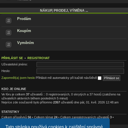
NÁKUP, PRODEJ, VÝMĚNA ...
Prodám
Koupím
Vyměním
PŘIHLÁSIT SE
•
REGISTROVAT
Uživatelské jméno:
Heslo:
Zapomněl(a) jsem heslo
Přihlásit mě automaticky při každé návštěvě
KDO JE ONLINE
Ve fóru je celkem
37
uživatelů :: 0 registrovaných, 0 skrytých a 37 hostů (založeno na
uživatelích aktivních během posledních 5 minut)
Nejvíce zde současně bylo přítomno
2357
uživatelů dne pát, 01. kvě. 2026 12:48:am
STATISTIKY
Celkem příspěvků
56
• Celkem témat
24
• Celkem zaregistrovaných uživatelů
3
•
Nejnovějším uživatelem je
carp18
Tato stránka používá cookies k zajištění správné