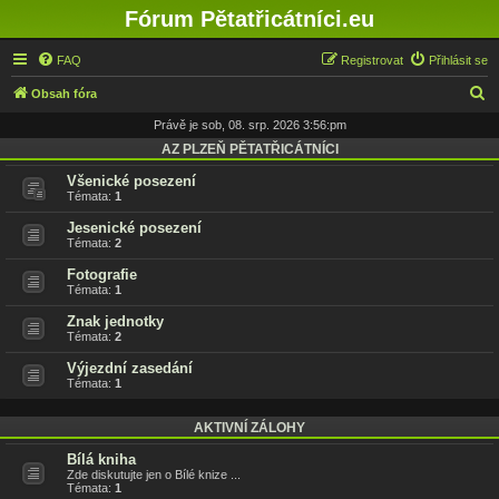
Fórum Pětatřicátníci.eu
FAQ
Registrovat
Přihlásit se
H
Obsah fóra
l
Právě je sob, 08. srp. 2026 3:56:pm
e
AZ PLZEŇ PĚTATŘICÁTNÍCI
d
Všenické posezení
Témata:
1
a
Jesenické posezení
t
Témata:
2
Fotografie
Témata:
1
Znak jednotky
Témata:
2
Výjezdní zasedání
Témata:
1
AKTIVNÍ ZÁLOHY
Bílá kniha
Zde diskutujte jen o Bílé knize ...
Témata:
1