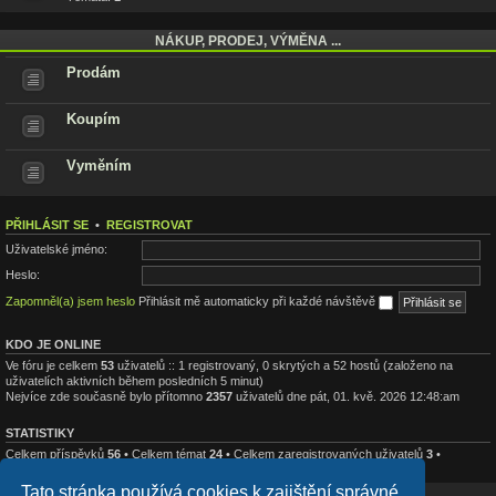
NÁKUP, PRODEJ, VÝMĚNA ...
Prodám
Koupím
Vyměním
PŘIHLÁSIT SE
•
REGISTROVAT
Uživatelské jméno:
Heslo:
Zapomněl(a) jsem heslo
Přihlásit mě automaticky při každé návštěvě
KDO JE ONLINE
Ve fóru je celkem
53
uživatelů :: 1 registrovaný, 0 skrytých a 52 hostů (založeno na
uživatelích aktivních během posledních 5 minut)
Nejvíce zde současně bylo přítomno
2357
uživatelů dne pát, 01. kvě. 2026 12:48:am
STATISTIKY
Celkem příspěvků
56
• Celkem témat
24
• Celkem zaregistrovaných uživatelů
3
•
Nejnovějším uživatelem je
carp18
Tato stránka používá cookies k zajištění správné