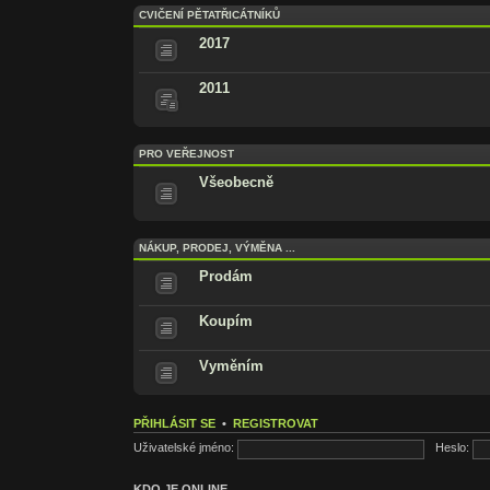
CVIČENÍ PĚTATŘICÁTNÍKŮ
2017
2011
PRO VEŘEJNOST
Všeobecně
NÁKUP, PRODEJ, VÝMĚNA ...
Prodám
Koupím
Vyměním
PŘIHLÁSIT SE
•
REGISTROVAT
Uživatelské jméno:
Heslo:
KDO JE ONLINE