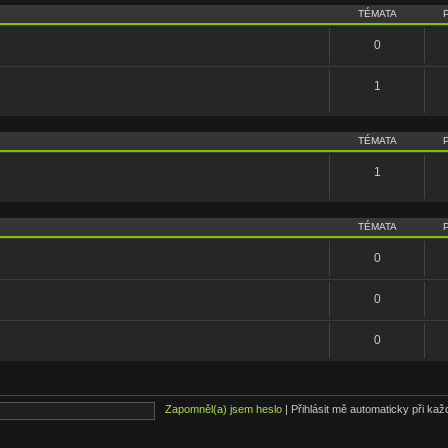
TÉMATA
0
1
TÉMATA
1
TÉMATA
0
0
0
Zapomněl(a) jsem heslo
|
Přihlásit mě automaticky při ka