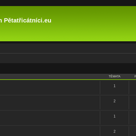
 Pětatřicátníci.eu
TÉMATA
1
2
1
2