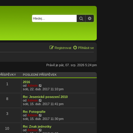
Hledat
Pokročilé hledání
Registrovat
Přihlásit se
Právě je pát, 07. srp. 2026 5:24:pm
PŘÍSPĚVKY
POSLEDNÍ PŘÍSPĚVEK
2016
1
Z
od
Admin
o
sob, 22. dub. 2017 11:10:pm
b
r
Re: Jesenické posezení 2010
8
a
Z
od
Admin
z
o
sob, 15. dub. 2017 11:41:pm
i
b
t
r
Re: Fotografie
3
p
a
Z
od
Admin
o
z
o
sob, 15. dub. 2017 11:30:pm
s
i
b
l
t
r
Re: Znak jednotky
e
10
p
a
Z
od
Admin
d
o
z