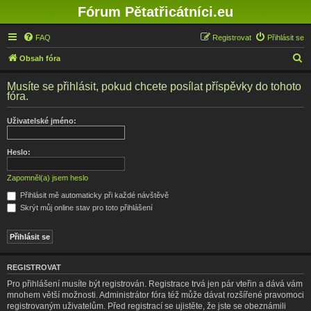
Fórum Pětatřicátníci.eu
FAQ
Registrovat
Přihlásit se
H
Obsah fóra
l
Musíte se přihlásit, pokud chcete posílat příspěvky do tohoto
e
fóra.
d
Uživatelské jméno:
a
t
Heslo:
Zapomněl(a) jsem heslo
Přihlásit mě automaticky při každé návštěvě
Skrýt můj online stav pro toto přihlášení
REGISTROVAT
Pro přihlášení musíte být registrován. Registrace trvá jen pár vteřin a dává vám
mnohem větší možnosti. Administrátor fóra též může dávat rozšířené pravomoci
registrovaným uživatelům. Před registrací se ujistěte, že jste se obeznámili