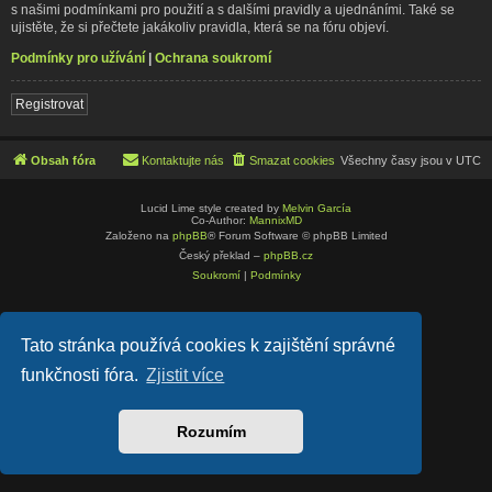
s našimi podmínkami pro použití a s dalšími pravidly a ujednáními. Také se
ujistěte, že si přečtete jakákoliv pravidla, která se na fóru objeví.
Podmínky pro užívání
|
Ochrana soukromí
Registrovat
Obsah fóra
Kontaktujte nás
Smazat cookies
Všechny časy jsou v
UTC
Lucid Lime style created by
Melvin García
Co-Author:
MannixMD
Založeno na
phpBB
® Forum Software © phpBB Limited
Český překlad –
phpBB.cz
Soukromí
|
Podmínky
Tato stránka používá cookies k zajištění správné
funkčnosti fóra.
Zjistit více
Rozumím