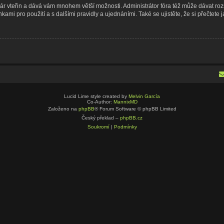
n pár vteřin a dává vám mnohem větší možnosti. Administrátor fóra též může dávat r
kami pro použití a s dalšími pravidly a ujednáními. Také se ujistěte, že si přečtete j
Lucid Lime style created by
Melvin García
Co-Author:
MannixMD
Založeno na
phpBB
® Forum Software © phpBB Limited
Český překlad –
phpBB.cz
Soukromí
|
Podmínky