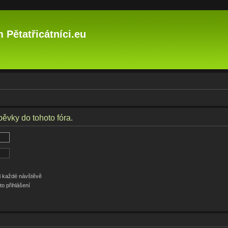
 Pětatřicátníci.eu
pěvky do tohoto fóra.
ři každé návštěvě
to přihlášení