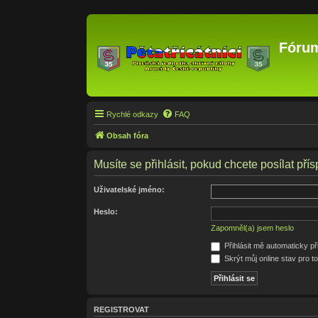
Fórum
Rychlé odkazy
FAQ
Obsah fóra
Musíte se přihlásit, pokud chcete posílat přís
Uživatelské jméno:
Heslo:
Zapomněl(a) jsem heslo
Přihlásit mě automaticky p
Skrýt můj online stav pro to
REGISTROVAT