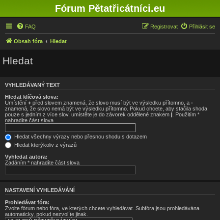
Fórum Pětatřicátníci.eu
FAQ
Registrovat
Přihlásit se
Obsah fóra
Hledat
Hledat
VYHLEDÁVANÝ TEXT
Hledat klíčová slova:
Umístění
+
před slovem znamená, že slovo musí být ve výsledku přítomno, a
-
znamená, že slovo nemá být ve výsledku přítomno. Pokud chcete, aby stačila shoda
pouze s jedním z více slov, umístěte je do závorek oddělené znakem
|
. Použitím *
nahradíte část slova
Hledat všechny výrazy nebo přesnou shodu s dotazem
Hledat kterýkoliv z výrazů
Vyhledat autora:
Zadáním * nahradíte část slova
NASTAVENÍ VYHLEDÁVÁNÍ
Prohledávat fóra:
Zvolte fórum nebo fóra, ve kterých chcete vyhledávat. Subfóra jsou prohledávána
automaticky, pokud nezvolíte jinak.