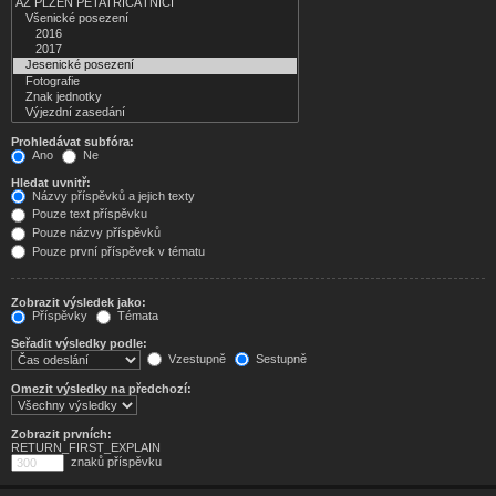
Prohledávat subfóra:
Ano
Ne
Hledat uvnitř:
Názvy příspěvků a jejich texty
Pouze text příspěvku
Pouze názvy příspěvků
Pouze první příspěvek v tématu
Zobrazit výsledek jako:
Příspěvky
Témata
Seřadit výsledky podle:
Vzestupně
Sestupně
Omezit výsledky na předchozí:
Zobrazit prvních:
RETURN_FIRST_EXPLAIN
znaků příspěvku