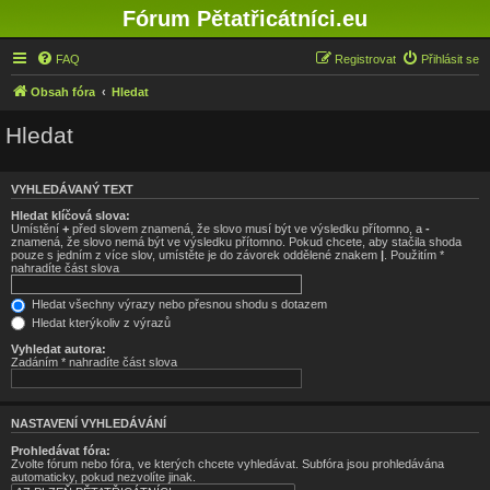
Fórum Pětatřicátníci.eu
FAQ
Registrovat
Přihlásit se
Obsah fóra
Hledat
Hledat
VYHLEDÁVANÝ TEXT
Hledat klíčová slova:
Umístění
+
před slovem znamená, že slovo musí být ve výsledku přítomno, a
-
znamená, že slovo nemá být ve výsledku přítomno. Pokud chcete, aby stačila shoda
pouze s jedním z více slov, umístěte je do závorek oddělené znakem
|
. Použitím *
nahradíte část slova
Hledat všechny výrazy nebo přesnou shodu s dotazem
Hledat kterýkoliv z výrazů
Vyhledat autora:
Zadáním * nahradíte část slova
NASTAVENÍ VYHLEDÁVÁNÍ
Prohledávat fóra:
Zvolte fórum nebo fóra, ve kterých chcete vyhledávat. Subfóra jsou prohledávána
automaticky, pokud nezvolíte jinak.