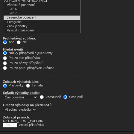
Prohledávat subfóra:
Ano
Ne
Hledat uvnitř:
Názvy příspěvků a jejich texty
Pouze text příspěvku
Pouze názvy příspěvků
Pouze první příspěvek v tématu
Zobrazit výsledek jako:
Příspěvky
Témata
Seřadit výsledky podle:
Vzestupně
Sestupně
Omezit výsledky na předchozí:
Zobrazit prvních:
RETURN_FIRST_EXPLAIN
znaků příspěvku