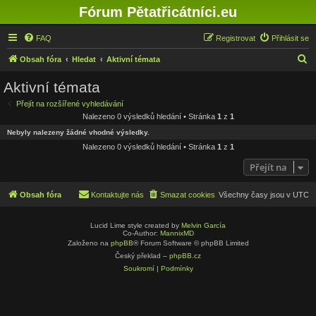
Fórum Pětatřicátníci.eu
FAQ
Registrovat
Přihlásit se
H
Obsah fóra
Hledat
Aktivní témata
l
Aktivní témata
e
Přejít na rozšířené vyhledávání
d
Nalezeno 0 výsledků hledání • Stránka
1
z
1
a
Nebyly nalezeny žádné vhodné výsledky.
t
Nalezeno 0 výsledků hledání • Stránka
1
z
1
Přejít na
Obsah fóra
Kontaktujte nás
Smazat cookies
Všechny časy jsou v
UTC
Lucid Lime style created by
Melvin García
Co-Author:
MannixMD
Založeno na
phpBB
® Forum Software © phpBB Limited
Český překlad –
phpBB.cz
Soukromí
|
Podmínky