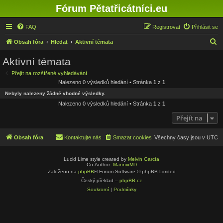
Fórum Pětatřicátníci.eu
FAQ
Registrovat
Přihlásit se
H
Obsah fóra
Hledat
Aktivní témata
l
Aktivní témata
e
Přejít na rozšířené vyhledávání
d
Nalezeno 0 výsledků hledání • Stránka
1
z
1
a
Nebyly nalezeny žádné vhodné výsledky.
t
Nalezeno 0 výsledků hledání • Stránka
1
z
1
Přejít na
Obsah fóra
Kontaktujte nás
Smazat cookies
Všechny časy jsou v
UTC
Lucid Lime style created by
Melvin García
Co-Author:
MannixMD
Založeno na
phpBB
® Forum Software © phpBB Limited
Český překlad –
phpBB.cz
Soukromí
|
Podmínky