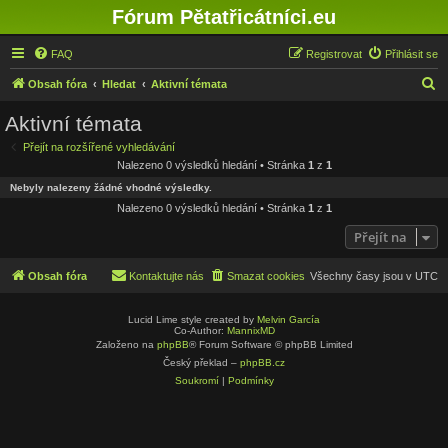
Fórum Pětatřicátníci.eu
FAQ
Registrovat
Přihlásit se
H
Obsah fóra
Hledat
Aktivní témata
l
Aktivní témata
e
Přejít na rozšířené vyhledávání
d
Nalezeno 0 výsledků hledání • Stránka
1
z
1
a
Nebyly nalezeny žádné vhodné výsledky.
t
Nalezeno 0 výsledků hledání • Stránka
1
z
1
Přejít na
Obsah fóra
Kontaktujte nás
Smazat cookies
Všechny časy jsou v
UTC
Lucid Lime style created by
Melvin García
Co-Author:
MannixMD
Založeno na
phpBB
® Forum Software © phpBB Limited
Český překlad –
phpBB.cz
Soukromí
|
Podmínky