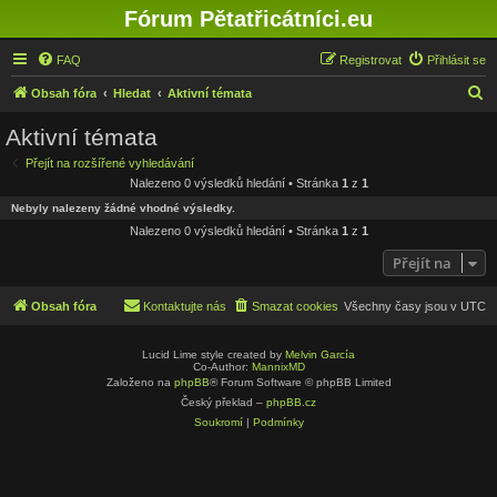
Fórum Pětatřicátníci.eu
FAQ
Registrovat
Přihlásit se
H
Obsah fóra
Hledat
Aktivní témata
l
Aktivní témata
e
Přejít na rozšířené vyhledávání
d
Nalezeno 0 výsledků hledání • Stránka
1
z
1
a
Nebyly nalezeny žádné vhodné výsledky.
t
Nalezeno 0 výsledků hledání • Stránka
1
z
1
Přejít na
Obsah fóra
Kontaktujte nás
Smazat cookies
Všechny časy jsou v
UTC
Lucid Lime style created by
Melvin García
Co-Author:
MannixMD
Založeno na
phpBB
® Forum Software © phpBB Limited
Český překlad –
phpBB.cz
Soukromí
|
Podmínky