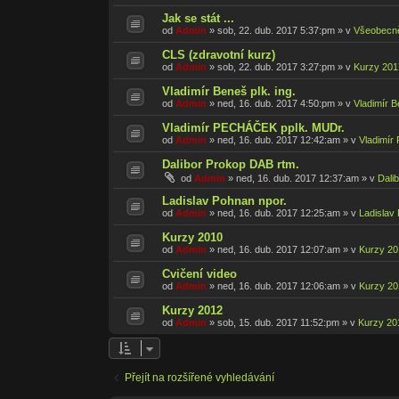
Jak se stát ...
od
Admin
»
sob, 22. dub. 2017 5:37:pm
» v
Všeobecn
CLS (zdravotní kurz)
od
Admin
»
sob, 22. dub. 2017 3:27:pm
» v
Kurzy 201
Vladimír Beneš plk. ing.
od
Admin
»
ned, 16. dub. 2017 4:50:pm
» v
Vladimír 
Vladimír PECHÁČEK pplk. MUDr.
od
Admin
»
ned, 16. dub. 2017 12:42:am
» v
Vladimír
Dalibor Prokop DAB rtm.
od
Admin
»
ned, 16. dub. 2017 12:37:am
» v
Dali
Ladislav Pohnan npor.
od
Admin
»
ned, 16. dub. 2017 12:25:am
» v
Ladislav
Kurzy 2010
od
Admin
»
ned, 16. dub. 2017 12:07:am
» v
Kurzy 20
Cvičení video
od
Admin
»
ned, 16. dub. 2017 12:06:am
» v
Kurzy 20
Kurzy 2012
od
Admin
»
sob, 15. dub. 2017 11:52:pm
» v
Kurzy 20
Přejít na rozšířené vyhledávání