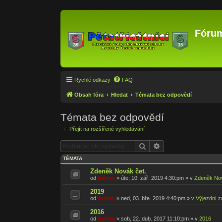
Fórum
Rychlé odkazy
FAQ
Obsah fóra
Hledat
Témata bez odpovědí
Témata bez odpovědí
Přejít na rozšířené vyhledávání
Hledat
Pokročilé hledání
TÉMATA
Zdeněk Novák čet.
od
Admin
»
úte, 10. zář. 2019 4:30:pm
» v
Zdeněk No
2019
od
Admin
»
ned, 03. bře. 2019 4:40:pm
» v
Výjezdní z
2016
od
Admin
»
sob, 22. dub. 2017 11:10:pm
» v
2016