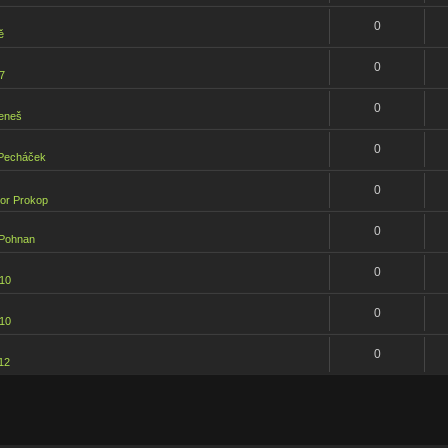
0
ě
0
7
0
Beneš
0
 Pecháček
0
bor Prokop
0
 Pohnan
0
10
0
10
0
12