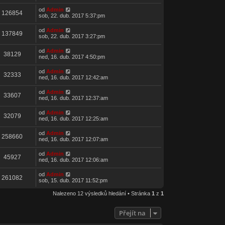
od
Admin
126854
sob, 22. dub. 2017 5:37:pm
od
Admin
137849
sob, 22. dub. 2017 3:27:pm
od
Admin
38129
ned, 16. dub. 2017 4:50:pm
od
Admin
32333
ned, 16. dub. 2017 12:42:am
od
Admin
33607
ned, 16. dub. 2017 12:37:am
od
Admin
32079
ned, 16. dub. 2017 12:25:am
od
Admin
258660
ned, 16. dub. 2017 12:07:am
od
Admin
45927
ned, 16. dub. 2017 12:06:am
od
Admin
261082
sob, 15. dub. 2017 11:52:pm
Nalezeno 12 výsledků hledání • Stránka
1
z
1
Přejít na