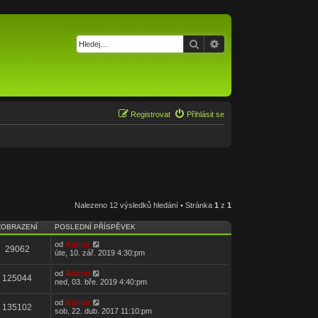
Hledat
Pokročilé hledání
Registrovat
Přihlásit se
Nalezeno 12 výsledků hledání • Stránka
1
z
1
ZOBRAZENÍ
POSLEDNÍ PŘÍSPĚVEK
od
Admin
29062
úte, 10. zář. 2019 4:30:pm
od
Admin
125044
ned, 03. bře. 2019 4:40:pm
od
Admin
135102
sob, 22. dub. 2017 11:10:pm