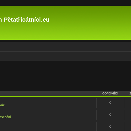
 Pětatřicátníci.eu
ODPOVĚDI
0
vák
0
asedání
0