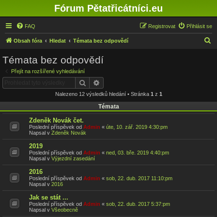
Fórum Pětatřicátníci.eu
FAQ
Registrovat
Přihlásit se
H
Obsah fóra
Hledat
Témata bez odpovědí
l
Témata bez odpovědí
e
Přejít na rozšířené vyhledávání
d
Hledat
Pokročilé hledání
a
Nalezeno 12 výsledků hledání • Stránka
1
z
1
t
Témata
Zdeněk Novák čet.
Poslední příspěvek od
Admin
«
úte, 10. zář. 2019 4:30:pm
Napsal v
Zdeněk Novák
2019
Poslední příspěvek od
Admin
«
ned, 03. bře. 2019 4:40:pm
Napsal v
Výjezdní zasedání
2016
Poslední příspěvek od
Admin
«
sob, 22. dub. 2017 11:10:pm
Napsal v
2016
Jak se stát ...
Poslední příspěvek od
Admin
«
sob, 22. dub. 2017 5:37:pm
Napsal v
Všeobecně