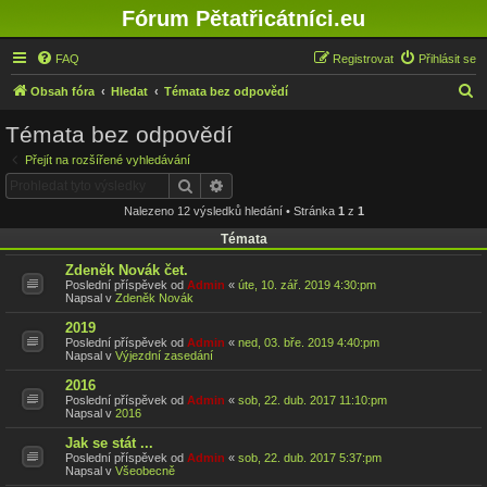
Fórum Pětatřicátníci.eu
FAQ
Registrovat
Přihlásit se
H
Obsah fóra
Hledat
Témata bez odpovědí
l
Témata bez odpovědí
e
Přejít na rozšířené vyhledávání
d
Hledat
Pokročilé hledání
a
Nalezeno 12 výsledků hledání • Stránka
1
z
1
t
Témata
Zdeněk Novák čet.
Poslední příspěvek od
Admin
«
úte, 10. zář. 2019 4:30:pm
Napsal v
Zdeněk Novák
2019
Poslední příspěvek od
Admin
«
ned, 03. bře. 2019 4:40:pm
Napsal v
Výjezdní zasedání
2016
Poslední příspěvek od
Admin
«
sob, 22. dub. 2017 11:10:pm
Napsal v
2016
Jak se stát ...
Poslední příspěvek od
Admin
«
sob, 22. dub. 2017 5:37:pm
Napsal v
Všeobecně