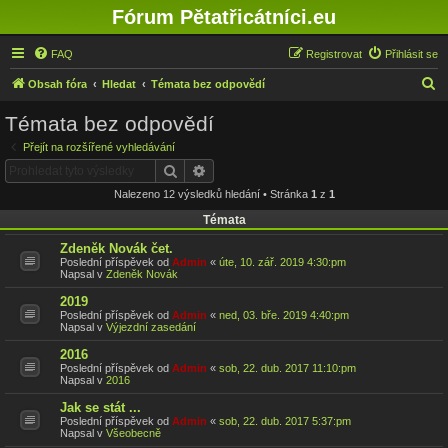
Fórum Pětatřicátníci.eu
FAQ
Registrovat
Přihlásit se
H
Obsah fóra
Hledat
Témata bez odpovědí
l
Témata bez odpovědí
e
Přejít na rozšířené vyhledávání
d
Hledat
Pokročilé hledání
a
Nalezeno 12 výsledků hledání • Stránka
1
z
1
t
Témata
Zdeněk Novák čet.
Poslední příspěvek od
Admin
«
úte, 10. zář. 2019 4:30:pm
Napsal v
Zdeněk Novák
2019
Poslední příspěvek od
Admin
«
ned, 03. bře. 2019 4:40:pm
Napsal v
Výjezdní zasedání
2016
Poslední příspěvek od
Admin
«
sob, 22. dub. 2017 11:10:pm
Napsal v
2016
Jak se stát ...
Poslední příspěvek od
Admin
«
sob, 22. dub. 2017 5:37:pm
Napsal v
Všeobecně