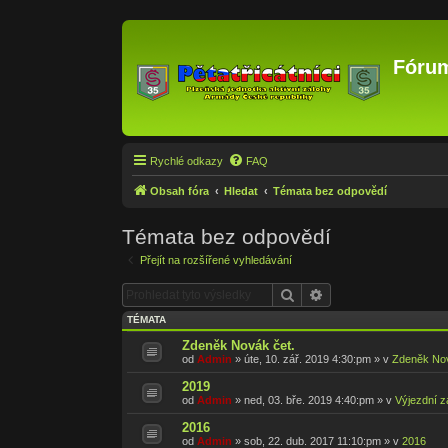
Fórum
Rychlé odkazy
FAQ
Obsah fóra
Hledat
Témata bez odpovědí
Témata bez odpovědí
Přejít na rozšířené vyhledávání
Hledat
Pokročilé hledání
TÉMATA
Zdeněk Novák čet.
od
Admin
»
úte, 10. zář. 2019 4:30:pm
» v
Zdeněk No
2019
od
Admin
»
ned, 03. bře. 2019 4:40:pm
» v
Výjezdní z
2016
od
Admin
»
sob, 22. dub. 2017 11:10:pm
» v
2016