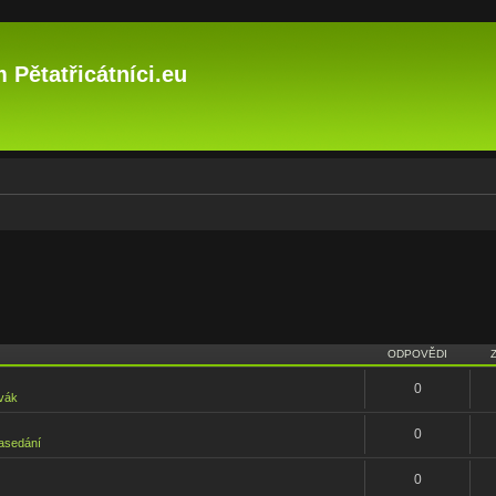
 Pětatřicátníci.eu
ODPOVĚDI
0
vák
0
asedání
0