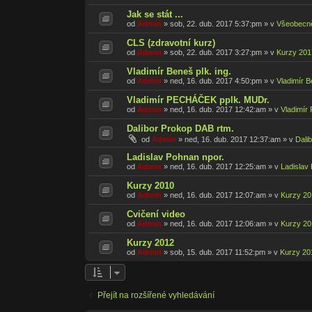
Jak se stát ...
od
Admin
»
sob, 22. dub. 2017 5:37:pm
» v
Všeobecn
CLS (zdravotní kurz)
od
Admin
»
sob, 22. dub. 2017 3:27:pm
» v
Kurzy 201
Vladimír Beneš plk. ing.
od
Admin
»
ned, 16. dub. 2017 4:50:pm
» v
Vladimír 
Vladimír PECHÁČEK pplk. MUDr.
od
Admin
»
ned, 16. dub. 2017 12:42:am
» v
Vladimír
Dalibor Prokop DAB rtm.
od
Admin
»
ned, 16. dub. 2017 12:37:am
» v
Dali
Ladislav Pohnan npor.
od
Admin
»
ned, 16. dub. 2017 12:25:am
» v
Ladislav
Kurzy 2010
od
Admin
»
ned, 16. dub. 2017 12:07:am
» v
Kurzy 20
Cvičení video
od
Admin
»
ned, 16. dub. 2017 12:06:am
» v
Kurzy 20
Kurzy 2012
od
Admin
»
sob, 15. dub. 2017 11:52:pm
» v
Kurzy 20
Přejít na rozšířené vyhledávání