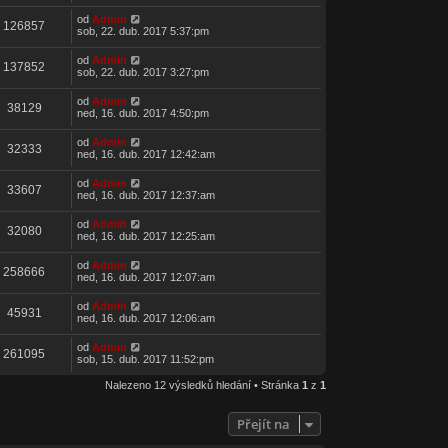
od
Admin
126857
sob, 22. dub. 2017 5:37:pm
od
Admin
137852
sob, 22. dub. 2017 3:27:pm
od
Admin
38129
ned, 16. dub. 2017 4:50:pm
od
Admin
32333
ned, 16. dub. 2017 12:42:am
od
Admin
33607
ned, 16. dub. 2017 12:37:am
od
Admin
32080
ned, 16. dub. 2017 12:25:am
od
Admin
258666
ned, 16. dub. 2017 12:07:am
od
Admin
45931
ned, 16. dub. 2017 12:06:am
od
Admin
261095
sob, 15. dub. 2017 11:52:pm
Nalezeno 12 výsledků hledání • Stránka
1
z
1
Přejít na