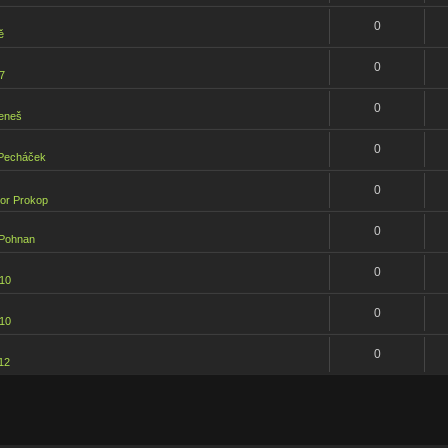
0
ě
0
7
0
Beneš
0
 Pecháček
0
bor Prokop
0
 Pohnan
0
10
0
10
0
12