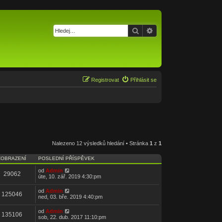
Hledat
Pokročilé hledání
Registrovat
Přihlásit se
Nalezeno 12 výsledků hledání • Stránka
1
z
1
ZOBRAZENÍ
POSLEDNÍ PŘÍSPĚVEK
od
Admin
29062
úte, 10. zář. 2019 4:30:pm
od
Admin
125046
ned, 03. bře. 2019 4:40:pm
od
Admin
135106
sob, 22. dub. 2017 11:10:pm