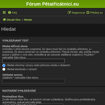
Fórum Pětatřicátníci.eu
FAQ
Registrovat
Přihlásit se
Obsah fóra
Hledat
Hledat
VYHLEDÁVANÝ TEXT
Hledat klíčová slova:
Umístění
+
před slovem znamená, že slovo musí být ve výsledku přítomno, a
-
znamená, že slovo nemá být ve výsledku přítomno. Pokud chcete, aby stačila shoda
pouze s jedním z více slov, umístěte je do závorek oddělené znakem
|
. Použitím *
nahradíte část slova
Hledat všechny výrazy nebo přesnou shodu s dotazem
Hledat kterýkoliv z výrazů
Vyhledat autora:
Zadáním * nahradíte část slova
NASTAVENÍ VYHLEDÁVÁNÍ
Prohledávat fóra:
Zvolte fórum nebo fóra, ve kterých chcete vyhledávat. Subfóra jsou prohledávána
automaticky, pokud nezvolíte jinak.