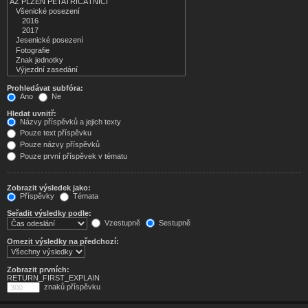
Prohledávat subfóra:
Ano
Ne
Hledat uvnitř:
Názvy příspěvků a jejich texty
Pouze text příspěvku
Pouze názvy příspěvků
Pouze první příspěvek v tématu
Zobrazit výsledek jako:
Příspěvky
Témata
Seřadit výsledky podle:
Vzestupně
Sestupně
Omezit výsledky na předchozí:
Zobrazit prvních:
RETURN_FIRST_EXPLAIN
znaků příspěvku