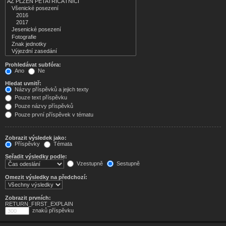
Prohledávat subfóra:
Ano
Ne
Hledat uvnitř:
Názvy příspěvků a jejich texty
Pouze text příspěvku
Pouze názvy příspěvků
Pouze první příspěvek v tématu
Zobrazit výsledek jako:
Příspěvky
Témata
Seřadit výsledky podle:
Vzestupně
Sestupně
Omezit výsledky na předchozí:
Zobrazit prvních:
RETURN_FIRST_EXPLAIN
znaků příspěvku