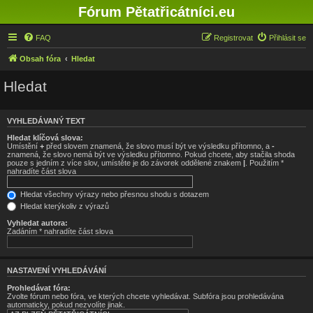
Fórum Pětatřicátníci.eu
FAQ
Registrovat
Přihlásit se
Obsah fóra
Hledat
Hledat
VYHLEDÁVANÝ TEXT
Hledat klíčová slova:
Umístění
+
před slovem znamená, že slovo musí být ve výsledku přítomno, a
-
znamená, že slovo nemá být ve výsledku přítomno. Pokud chcete, aby stačila shoda
pouze s jedním z více slov, umístěte je do závorek oddělené znakem
|
. Použitím *
nahradíte část slova
Hledat všechny výrazy nebo přesnou shodu s dotazem
Hledat kterýkoliv z výrazů
Vyhledat autora:
Zadáním * nahradíte část slova
NASTAVENÍ VYHLEDÁVÁNÍ
Prohledávat fóra:
Zvolte fórum nebo fóra, ve kterých chcete vyhledávat. Subfóra jsou prohledávána
automaticky, pokud nezvolíte jinak.