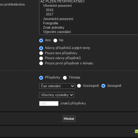
sou prohledávána
Ano
Ne
Názvy příspěvků a jejich texty
Pouze text příspěvku
Pouze názvy příspěvků
Pouze první příspěvek v tématu
Příspěvky
Témata
Vzestupně
Sestupně
znaků příspěvku