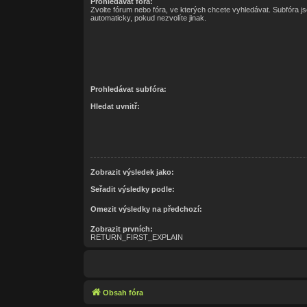
Prohledávat fóra:
Zvolte fórum nebo fóra, ve kterých chcete vyhledávat. Subfóra j
automaticky, pokud nezvolíte jinak.
Prohledávat subfóra:
Hledat uvnitř:
Zobrazit výsledek jako:
Seřadit výsledky podle:
Omezit výsledky na předchozí:
Zobrazit prvních:
RETURN_FIRST_EXPLAIN
Obsah fóra