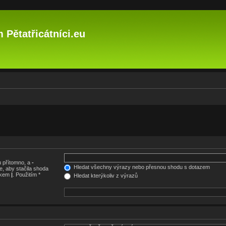
 Pětatřicátníci.eu
 přítomno, a
-
Hledat všechny výrazy nebo přesnou shodu s dotazem
, aby stačila shoda
nakem
|
. Použitím *
Hledat kterýkoliv z výrazů