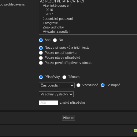
sou prohledávána
Ano
Ne
Názvy příspěvků a jejich texty
Pouze text příspěvku
Pouze názvy příspěvků
Pouze první příspěvek v tématu
Příspěvky
Témata
Vzestupně
Sestupně
znaků příspěvku