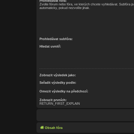
Prohledávat fóra:
Zvolte fórum nebo fóra, ve kterých chcete vyhledávat. Subfóra j
automaticky, pokud nezvolíte jinak.
Prohledávat subfóra:
Hledat uvnitř:
Zobrazit výsledek jako:
Seřadit výsledky podle:
Omezit výsledky na předchozí:
Zobrazit prvních:
RETURN_FIRST_EXPLAIN
Obsah fóra