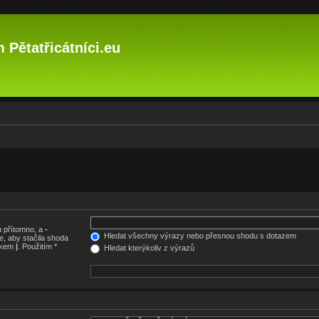
 Pětatřicátníci.eu
 přítomno, a
-
Hledat všechny výrazy nebo přesnou shodu s dotazem
, aby stačila shoda
nakem
|
. Použitím *
Hledat kterýkoliv z výrazů