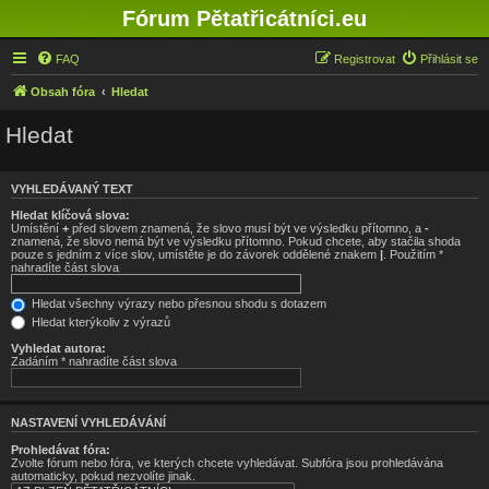
Fórum Pětatřicátníci.eu
FAQ
Registrovat
Přihlásit se
Obsah fóra
Hledat
Hledat
VYHLEDÁVANÝ TEXT
Hledat klíčová slova:
Umístění
+
před slovem znamená, že slovo musí být ve výsledku přítomno, a
-
znamená, že slovo nemá být ve výsledku přítomno. Pokud chcete, aby stačila shoda
pouze s jedním z více slov, umístěte je do závorek oddělené znakem
|
. Použitím *
nahradíte část slova
Hledat všechny výrazy nebo přesnou shodu s dotazem
Hledat kterýkoliv z výrazů
Vyhledat autora:
Zadáním * nahradíte část slova
NASTAVENÍ VYHLEDÁVÁNÍ
Prohledávat fóra:
Zvolte fórum nebo fóra, ve kterých chcete vyhledávat. Subfóra jsou prohledávána
automaticky, pokud nezvolíte jinak.