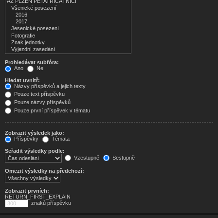
Prohledávat subfóra:
Ano
Ne
Hledat uvnitř:
Názvy příspěvků a jejich texty
Pouze text příspěvku
Pouze názvy příspěvků
Pouze první příspěvek v tématu
Zobrazit výsledek jako:
Příspěvky
Témata
Seřadit výsledky podle:
Vzestupně
Sestupně
Omezit výsledky na předchozí:
Zobrazit prvních:
RETURN_FIRST_EXPLAIN
znaků příspěvku