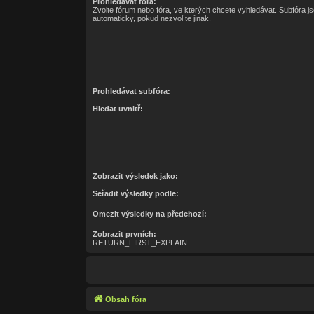
Prohledávat fóra:
Zvolte fórum nebo fóra, ve kterých chcete vyhledávat. Subfóra j
automaticky, pokud nezvolíte jinak.
Prohledávat subfóra:
Hledat uvnitř:
Zobrazit výsledek jako:
Seřadit výsledky podle:
Omezit výsledky na předchozí:
Zobrazit prvních:
RETURN_FIRST_EXPLAIN
Obsah fóra