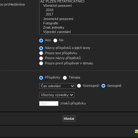
sou prohledávána
Ano
Ne
Názvy příspěvků a jejich texty
Pouze text příspěvku
Pouze názvy příspěvků
Pouze první příspěvek v tématu
Příspěvky
Témata
Vzestupně
Sestupně
znaků příspěvku