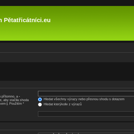
 Pětatřicátníci.eu
 přítomno, a
-
Hledat všechny výrazy nebo přesnou shodu s dotazem
, aby stačila shoda
nakem
|
. Použitím *
Hledat kterýkoliv z výrazů