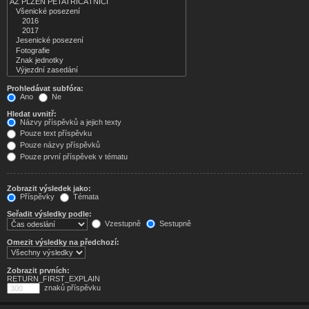
Prohledávat subfóra:
Ano
Ne
Hledat uvnitř:
Názvy příspěvků a jejich texty
Pouze text příspěvku
Pouze názvy příspěvků
Pouze první příspěvek v tématu
Zobrazit výsledek jako:
Příspěvky
Témata
Seřadit výsledky podle:
Vzestupně
Sestupně
Omezit výsledky na předchozí:
Zobrazit prvních:
RETURN_FIRST_EXPLAIN
znaků příspěvku