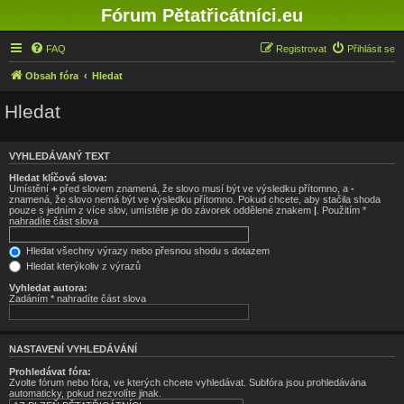
Fórum Pětatřicátníci.eu
FAQ
Registrovat
Přihlásit se
Obsah fóra
Hledat
Hledat
VYHLEDÁVANÝ TEXT
Hledat klíčová slova:
Umístění
+
před slovem znamená, že slovo musí být ve výsledku přítomno, a
-
znamená, že slovo nemá být ve výsledku přítomno. Pokud chcete, aby stačila shoda
pouze s jedním z více slov, umístěte je do závorek oddělené znakem
|
. Použitím *
nahradíte část slova
Hledat všechny výrazy nebo přesnou shodu s dotazem
Hledat kterýkoliv z výrazů
Vyhledat autora:
Zadáním * nahradíte část slova
NASTAVENÍ VYHLEDÁVÁNÍ
Prohledávat fóra:
Zvolte fórum nebo fóra, ve kterých chcete vyhledávat. Subfóra jsou prohledávána
automaticky, pokud nezvolíte jinak.