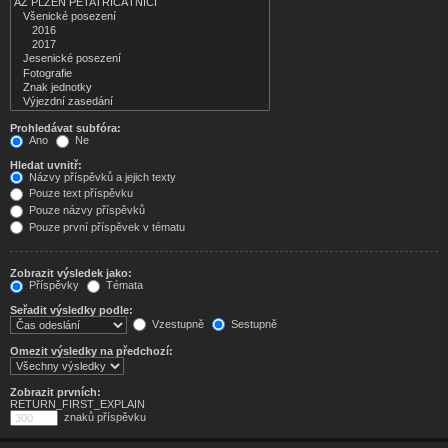
Prohledávat subfóra:
Ano
Ne
Hledat uvnitř:
Názvy příspěvků a jejich texty
Pouze text příspěvku
Pouze názvy příspěvků
Pouze první příspěvek v tématu
Zobrazit výsledek jako:
Příspěvky
Témata
Seřadit výsledky podle:
Vzestupně
Sestupně
Omezit výsledky na předchozí:
Zobrazit prvních:
RETURN_FIRST_EXPLAIN
znaků příspěvku