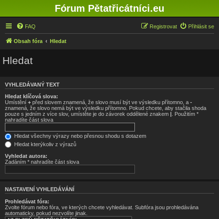
Fórum Pětatřicátníci.eu
FAQ
Registrovat
Přihlásit se
Obsah fóra
Hledat
Hledat
VYHLEDÁVANÝ TEXT
Hledat klíčová slova:
Umístění
+
před slovem znamená, že slovo musí být ve výsledku přítomno, a
-
znamená, že slovo nemá být ve výsledku přítomno. Pokud chcete, aby stačila shoda
pouze s jedním z více slov, umístěte je do závorek oddělené znakem
|
. Použitím *
nahradíte část slova
Hledat všechny výrazy nebo přesnou shodu s dotazem
Hledat kterýkoliv z výrazů
Vyhledat autora:
Zadáním * nahradíte část slova
NASTAVENÍ VYHLEDÁVÁNÍ
Prohledávat fóra:
Zvolte fórum nebo fóra, ve kterých chcete vyhledávat. Subfóra jsou prohledávána
automaticky, pokud nezvolíte jinak.