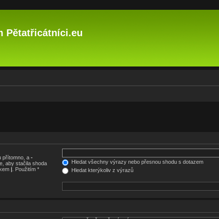
 Pětatřicátníci.eu
 přítomno, a
-
Hledat všechny výrazy nebo přesnou shodu s dotazem
, aby stačila shoda
nakem
|
. Použitím *
Hledat kterýkoliv z výrazů