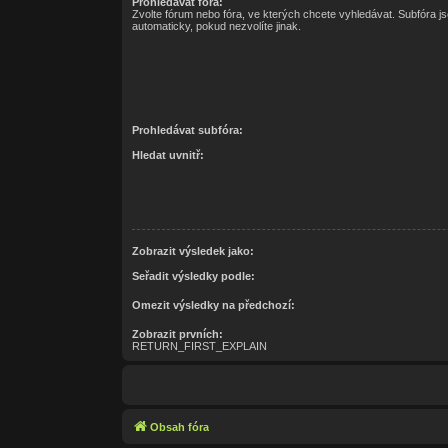
Prohledávat fóra:
Zvolte fórum nebo fóra, ve kterých chcete vyhledávat. Subfóra j
automaticky, pokud nezvolíte jinak.
Prohledávat subfóra:
Hledat uvnitř:
Zobrazit výsledek jako:
Seřadit výsledky podle:
Omezit výsledky na předchozí:
Zobrazit prvních:
RETURN_FIRST_EXPLAIN
Obsah fóra