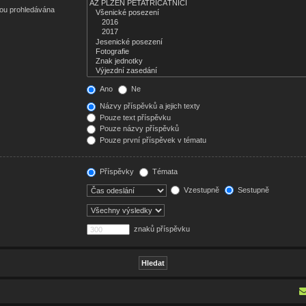
sou prohledávána
Ano
Ne
Názvy příspěvků a jejich texty
Pouze text příspěvku
Pouze názvy příspěvků
Pouze první příspěvek v tématu
Příspěvky
Témata
Vzestupně
Sestupně
znaků příspěvku