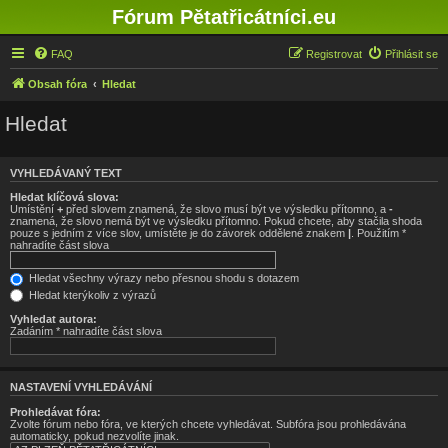
Fórum Pětatřicátníci.eu
FAQ
Registrovat
Přihlásit se
Obsah fóra
Hledat
Hledat
VYHLEDÁVANÝ TEXT
Hledat klíčová slova:
Umístění
+
před slovem znamená, že slovo musí být ve výsledku přítomno, a
-
znamená, že slovo nemá být ve výsledku přítomno. Pokud chcete, aby stačila shoda
pouze s jedním z více slov, umístěte je do závorek oddělené znakem
|
. Použitím *
nahradíte část slova
Hledat všechny výrazy nebo přesnou shodu s dotazem
Hledat kterýkoliv z výrazů
Vyhledat autora:
Zadáním * nahradíte část slova
NASTAVENÍ VYHLEDÁVÁNÍ
Prohledávat fóra:
Zvolte fórum nebo fóra, ve kterých chcete vyhledávat. Subfóra jsou prohledávána
automaticky, pokud nezvolíte jinak.