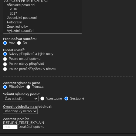
Prohledávat subfóra:
Ano
Ne
Hledat uvnitř:
Názvy příspěvků a jejich texty
Pouze text příspěvku
Pouze názvy příspěvků
Pouze první příspěvek v tématu
Zobrazit výsledek jako:
Příspěvky
Témata
Seřadit výsledky podle:
Vzestupně
Sestupně
Omezit výsledky na předchozí:
Zobrazit prvních:
RETURN_FIRST_EXPLAIN
znaků příspěvku