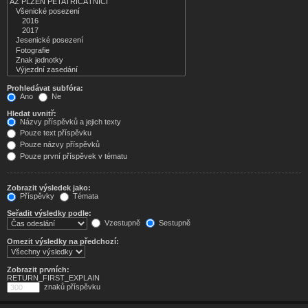
Prohledávat subfóra:
Ano
Ne
Hledat uvnitř:
Názvy příspěvků a jejich texty
Pouze text příspěvku
Pouze názvy příspěvků
Pouze první příspěvek v tématu
Zobrazit výsledek jako:
Příspěvky
Témata
Seřadit výsledky podle:
Vzestupně
Sestupně
Omezit výsledky na předchozí:
Zobrazit prvních:
RETURN_FIRST_EXPLAIN
znaků příspěvku