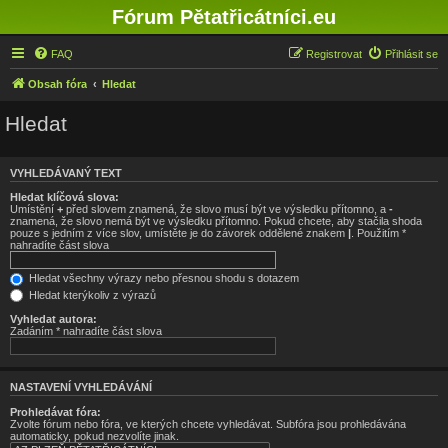
Fórum Pětatřicátníci.eu
FAQ
Registrovat
Přihlásit se
Obsah fóra
Hledat
Hledat
VYHLEDÁVANÝ TEXT
Hledat klíčová slova:
Umístění
+
před slovem znamená, že slovo musí být ve výsledku přítomno, a
-
znamená, že slovo nemá být ve výsledku přítomno. Pokud chcete, aby stačila shoda
pouze s jedním z více slov, umístěte je do závorek oddělené znakem
|
. Použitím *
nahradíte část slova
Hledat všechny výrazy nebo přesnou shodu s dotazem
Hledat kterýkoliv z výrazů
Vyhledat autora:
Zadáním * nahradíte část slova
NASTAVENÍ VYHLEDÁVÁNÍ
Prohledávat fóra:
Zvolte fórum nebo fóra, ve kterých chcete vyhledávat. Subfóra jsou prohledávána
automaticky, pokud nezvolíte jinak.