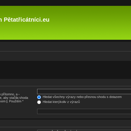
 Pětatřicátníci.eu
 přítomno, a
-
Hledat všechny výrazy nebo přesnou shodu s dotazem
, aby stačila shoda
nakem
|
. Použitím *
Hledat kterýkoliv z výrazů