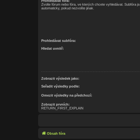
Prohledávat fóra:
Zvolte fórum nebo fóra, ve kterých chcete vyhledávat. Subfóra j
automaticky, pokud nezvolíte jinak.
Prohledávat subfóra:
Hledat uvnitř:
Zobrazit výsledek jako:
Seřadit výsledky podle:
Omezit výsledky na předchozí:
Zobrazit prvních:
RETURN_FIRST_EXPLAIN
Obsah fóra