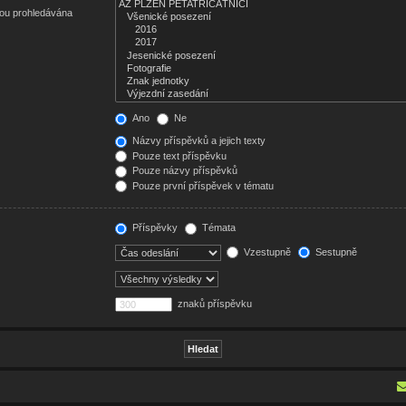
sou prohledávána
Ano
Ne
Názvy příspěvků a jejich texty
Pouze text příspěvku
Pouze názvy příspěvků
Pouze první příspěvek v tématu
Příspěvky
Témata
Vzestupně
Sestupně
znaků příspěvku