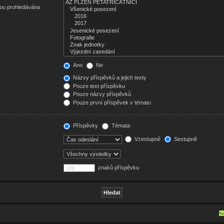
sou prohledávána
Ano
Ne
Názvy příspěvků a jejich texty
Pouze text příspěvku
Pouze názvy příspěvků
Pouze první příspěvek v tématu
Příspěvky
Témata
Vzestupně
Sestupně
znaků příspěvku