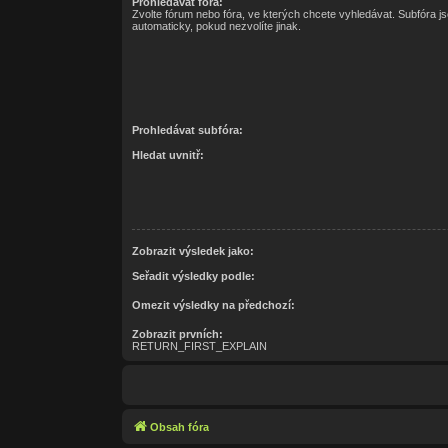
Prohledávat fóra:
Zvolte fórum nebo fóra, ve kterých chcete vyhledávat. Subfóra j
automaticky, pokud nezvolíte jinak.
Prohledávat subfóra:
Hledat uvnitř:
Zobrazit výsledek jako:
Seřadit výsledky podle:
Omezit výsledky na předchozí:
Zobrazit prvních:
RETURN_FIRST_EXPLAIN
Obsah fóra