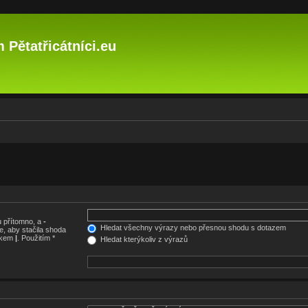
 Pětatřicátníci.eu
 přítomno, a
-
Hledat všechny výrazy nebo přesnou shodu s dotazem
, aby stačila shoda
nakem
|
. Použitím *
Hledat kterýkoliv z výrazů