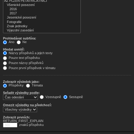
Prohledávat subfóra:
Ano
Ne
Hledat uvnitř:
Názvy příspěvků a jejich texty
Pouze text příspěvku
Pouze názvy příspěvků
Pouze první příspěvek v tématu
Zobrazit výsledek jako:
Příspěvky
Témata
Seřadit výsledky podle:
Vzestupně
Sestupně
Omezit výsledky na předchozí:
Zobrazit prvních:
RETURN_FIRST_EXPLAIN
znaků příspěvku