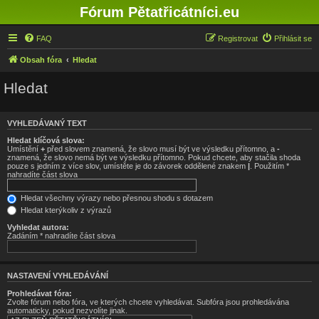
Fórum Pětatřicátníci.eu
FAQ
Registrovat
Přihlásit se
Obsah fóra
Hledat
Hledat
VYHLEDÁVANÝ TEXT
Hledat klíčová slova:
Umístění
+
před slovem znamená, že slovo musí být ve výsledku přítomno, a
-
znamená, že slovo nemá být ve výsledku přítomno. Pokud chcete, aby stačila shoda
pouze s jedním z více slov, umístěte je do závorek oddělené znakem
|
. Použitím *
nahradíte část slova
Hledat všechny výrazy nebo přesnou shodu s dotazem
Hledat kterýkoliv z výrazů
Vyhledat autora:
Zadáním * nahradíte část slova
NASTAVENÍ VYHLEDÁVÁNÍ
Prohledávat fóra:
Zvolte fórum nebo fóra, ve kterých chcete vyhledávat. Subfóra jsou prohledávána
automaticky, pokud nezvolíte jinak.