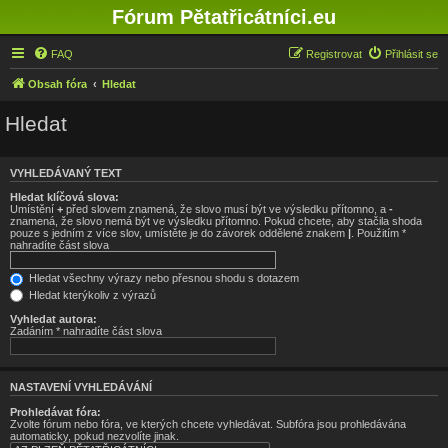
Fórum Pětatřicátníci.eu
FAQ
Registrovat
Přihlásit se
Obsah fóra
Hledat
Hledat
VYHLEDÁVANÝ TEXT
Hledat klíčová slova:
Umístění
+
před slovem znamená, že slovo musí být ve výsledku přítomno, a
-
znamená, že slovo nemá být ve výsledku přítomno. Pokud chcete, aby stačila shoda
pouze s jedním z více slov, umístěte je do závorek oddělené znakem
|
. Použitím *
nahradíte část slova
Hledat všechny výrazy nebo přesnou shodu s dotazem
Hledat kterýkoliv z výrazů
Vyhledat autora:
Zadáním * nahradíte část slova
NASTAVENÍ VYHLEDÁVÁNÍ
Prohledávat fóra:
Zvolte fórum nebo fóra, ve kterých chcete vyhledávat. Subfóra jsou prohledávána
automaticky, pokud nezvolíte jinak.