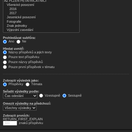
Prohledávat subfóra:
Ano
Ne
Hledat uvnitř:
Názvy příspěvků a jejich texty
Pouze text příspěvku
Pouze názvy příspěvků
Pouze první příspěvek v tématu
Zobrazit výsledek jako:
Příspěvky
Témata
Seřadit výsledky podle:
Vzestupně
Sestupně
Omezit výsledky na předchozí:
Zobrazit prvních:
RETURN_FIRST_EXPLAIN
znaků příspěvku