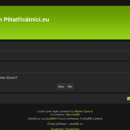
 Pětatřicátníci.eu
ímto fórem?
Lucid Lime style created by
Melvin García
Co-Author:
MannixMD
Založeno na
phpBB
® Forum Software © phpBB Limited
Český překlad –
phpBB.cz
Soukromí
|
Podmínky