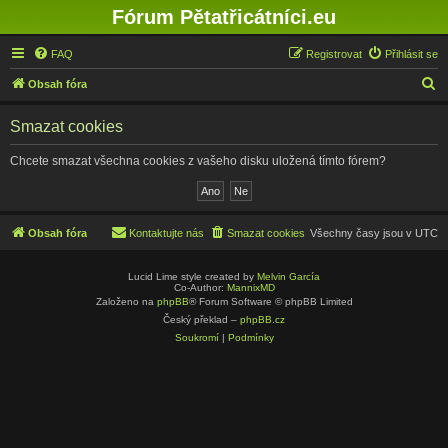
Fórum Pětatřicátníci.eu
FAQ
Registrovat
Přihlásit se
H
Obsah fóra
l
Smazat cookies
e
d
Chcete smazat všechna cookies z vašeho disku uložená tímto fórem?
a
t
Obsah fóra
Kontaktujte nás
Smazat cookies
Všechny časy jsou v
UTC
Lucid Lime style created by
Melvin García
Co-Author:
MannixMD
Založeno na
phpBB
® Forum Software © phpBB Limited
Český překlad –
phpBB.cz
Soukromí
|
Podmínky