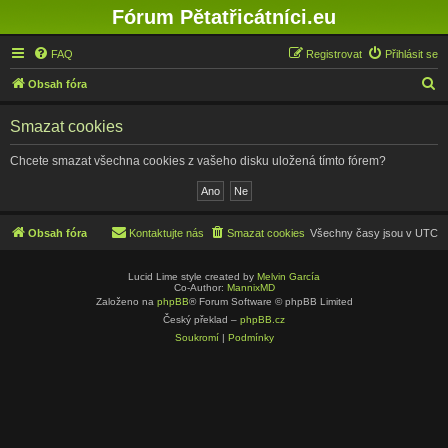
Fórum Pětatřicátníci.eu
FAQ
Registrovat
Přihlásit se
H
Obsah fóra
l
Smazat cookies
e
d
Chcete smazat všechna cookies z vašeho disku uložená tímto fórem?
a
t
Obsah fóra
Kontaktujte nás
Smazat cookies
Všechny časy jsou v
UTC
Lucid Lime style created by
Melvin García
Co-Author:
MannixMD
Založeno na
phpBB
® Forum Software © phpBB Limited
Český překlad –
phpBB.cz
Soukromí
|
Podmínky