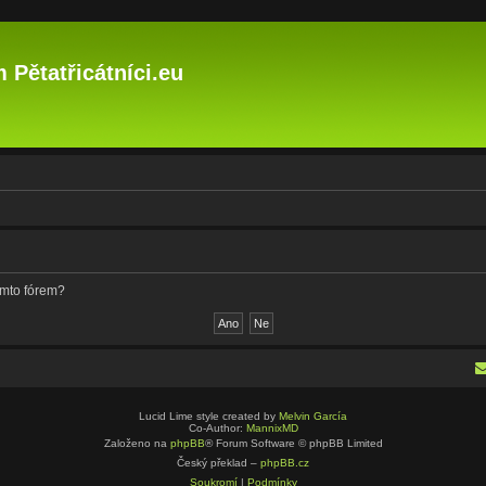
 Pětatřicátníci.eu
ímto fórem?
Lucid Lime style created by
Melvin García
Co-Author:
MannixMD
Založeno na
phpBB
® Forum Software © phpBB Limited
Český překlad –
phpBB.cz
Soukromí
|
Podmínky