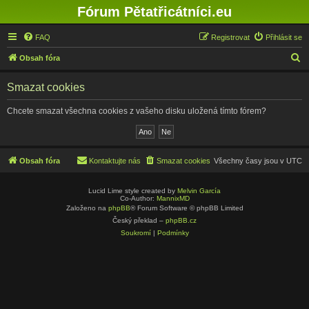
Fórum Pětatřicátníci.eu
FAQ
Registrovat
Přihlásit se
H
Obsah fóra
l
Smazat cookies
e
d
Chcete smazat všechna cookies z vašeho disku uložená tímto fórem?
a
t
Obsah fóra
Kontaktujte nás
Smazat cookies
Všechny časy jsou v
UTC
Lucid Lime style created by
Melvin García
Co-Author:
MannixMD
Založeno na
phpBB
® Forum Software © phpBB Limited
Český překlad –
phpBB.cz
Soukromí
|
Podmínky